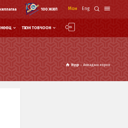
Мон
Eng
жиллагаа
100 ЖИЛ
Й НӨӨЦ
ТҮҮХЭН ТОВЧООН
Нүүр
Ахмадын хороо