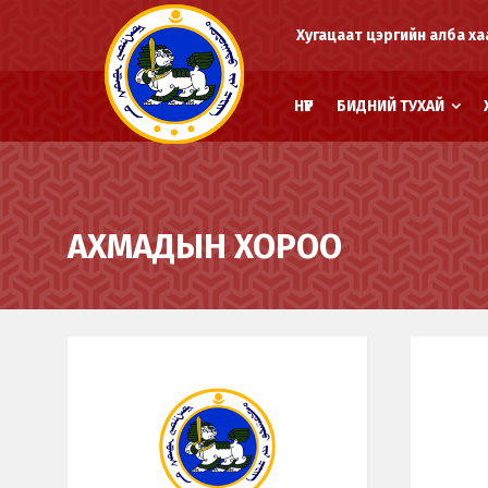
Хугацаат цэргийн алба ха
НҮҮР
БИДНИЙ ТУХАЙ
АХМАДЫН ХОРОО