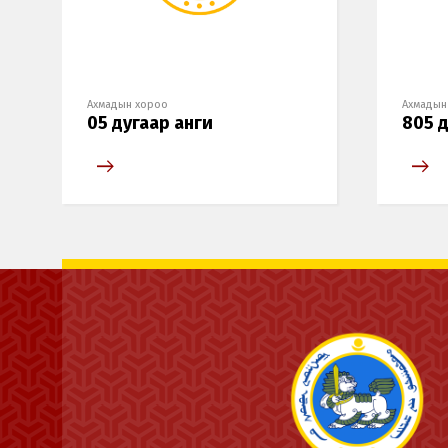
Ахмадын хороо
Ахмадын
05 дугаар анги
805 д