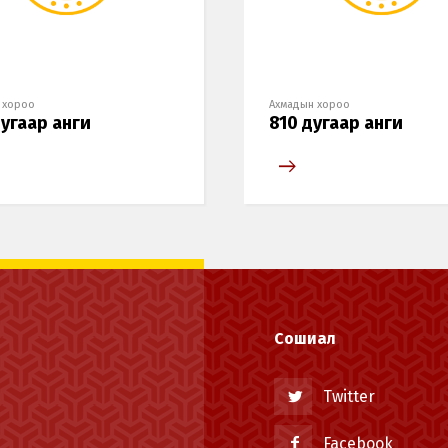
 хороо
Ахмадын хороо
угаар анги
810 дугаар анги
Сошиал
Twitter
Facebook