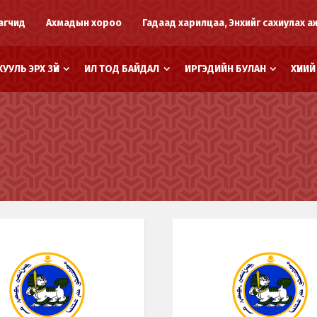
агчид
Ахмадын хороо
Гадаад харилцаа, Энхийг сахиулах а
ХУУЛЬ ЭРХ ЗҮЙ
ИЛ ТОД БАЙДАЛ
ИРГЭДИЙН БУЛАН
ХҮНИ