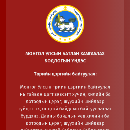
МОНГОЛ УЛСЫН БАТЛАН ХАМГААЛАХ
БОДЛОГЫН ҮНДЭС
Төрийн цэргийн байгуулал:
Монгол Улсын төрийн цэргийн байгуулал
нь тайван цагт зэвсэгт хүчин, хилийн ба
дотоодын цэрэг, шүүхийн шийдвэр
гүйцэтгэх, онцгой байдлын байгууллагаас
бүрдэнэ. Дайны байдлын үед хилийн ба
дотоодын цэрэг, шүүхийн шийдвэр