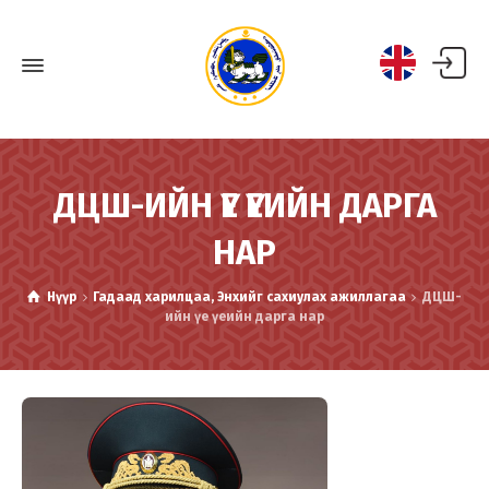
ДЦШ-ИЙН ҮЕ ҮЕИЙН ДАРГА
НАР
Нүүр
Гадаад харилцаа, Энхийг сахиулах ажиллагаа
ДЦШ-
ийн үе үеийн дарга нар