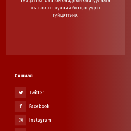
гүйцэтгэх, онцгой байдлын байгууллага
нь зэвсэгт хүчний бүтцэд үүрэг
гүйцэтгэнэ.
Сошиал
Twitter
Facebook
Instagram