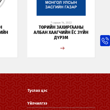
7 сарын 14, 2022
Н
ТӨРИЙН ЗАХИРГААНЫ
ИЙН
АЛБАН ХААГЧИЙН ЁС ЗҮЙН
ДҮРЭМ
Туслах цэс
Үйлчилгээ