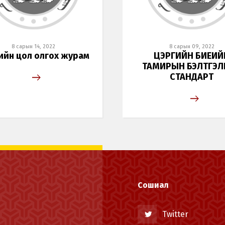
Хэл солих
8 сарын 14, 2022
8 сарын 09, 2022
ийн цол олгох журам
ЦЭРГИЙН БИЕИЙ
ТАМИРЫН БЭЛТГЭЛ
Монгол
English
СТАНДАРТ
Сошиал
Twitter