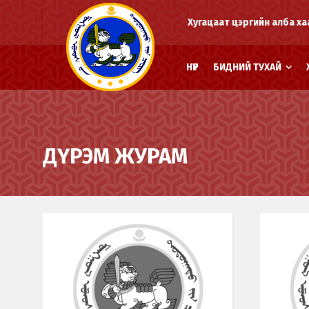
Хугацаат цэргийн алба ха
НҮҮР
БИДНИЙ ТУХАЙ
ДҮРЭМ ЖУРАМ