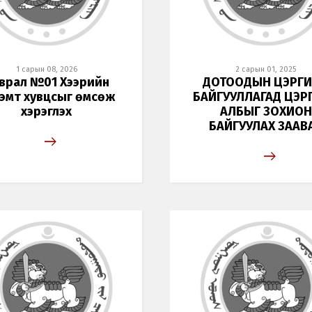
1 сарын 08, 2026
2 сарын 01, 2025
врал №01 Хээрийн
ДОТООДЫН ЦЭРГ
эмт хувцсыг өмсөж
БАЙГУУЛЛАГАД ЦЭР
хэрэглэх
АЛБЫГ ЗОХИОН
БАЙГУУЛАХ ЗААВ