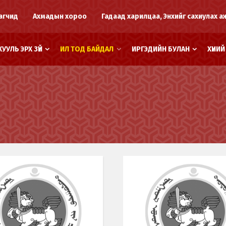
агчид
Ахмадын хороо
Гадаад харилцаа, Энхийг сахиулах а
ХУУЛЬ ЭРХ ЗҮЙ
ИЛ ТОД БАЙДАЛ
ИРГЭДИЙН БУЛАН
ХҮНИ