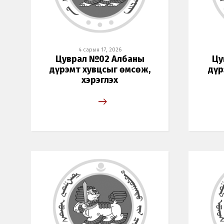
4 сарын 17, 2026
Цуврал №02 Албаны
Цу
дүрэмт хувцсыг өмсөж,
дүр
хэрэглэх