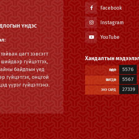
Facebook
Instagram
ОДЛОГЫН ҮНДЭС
YouTube
ал:
тайван цагт зэвсэгт
Хандалтын мэдээлэ
 шийдвэр гүйцэтгэх,
Дайны байдлын үед
5576
ӨНӨӨДӨР
р гүйцэтгэх, онцгой
5567
ӨЧИГДӨР
эд үүрэг гүйцэтгэнэ.
27339
ЭНЭ САРД