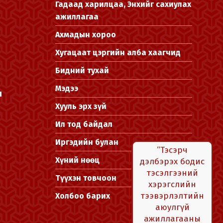
Гадаад харилцаа, Энхийг сахиулах
ажиллагаа
Ахмадын хороо
Хугацаат цэргийн алба хаагчид
Бидний тухай
Мэдээ
л
Хууль эрх зүй
Ил тод байдал
Иргэдийн булан
“Тэсэрч
Хүний нөөц
дэлбэрэх бодис
тэсэлгээний
Түүхэн товчоон
хэрэгслийн
тээвэрлэлтийн
Холбоо барих
аюулгүй
ажиллагааны