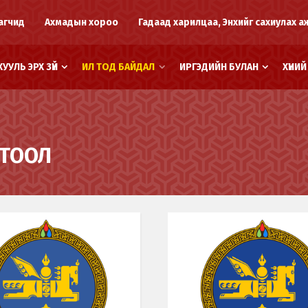
агчид
Ахмадын хороо
Гадаад харилцаа, Энхийг сахиулах а
ХУУЛЬ ЭРХ ЗҮЙ
ИЛ ТОД БАЙДАЛ
ИРГЭДИЙН БУЛАН
ХҮНИ
ГТООЛ