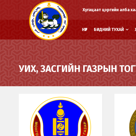
Хугацаат цэргийн алба ха
НҮҮР
БИДНИЙ ТУХАЙ
УИХ, ЗАСГИЙН ГАЗРЫН ТО