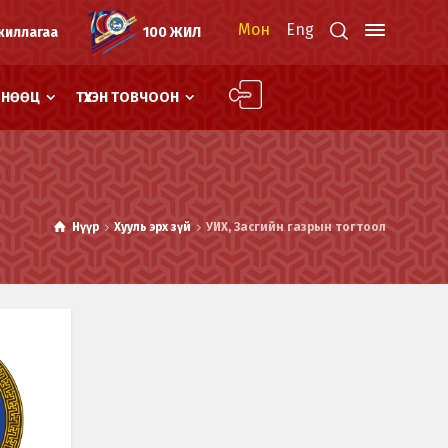
Мон
Eng
жиллагаа
100 ЖИЛ
Й НӨӨЦ
ТҮҮХЭН ТОВЧООН
Нүүр
Хууль эрх зүй
УИХ, Засгийн газрын тогтоол