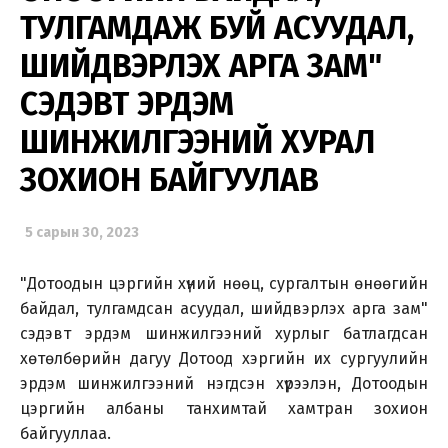
ТУЛГАМДАЖ БУЙ АСУУДАЛ,
ШИЙДВЭРЛЭХ АРГА ЗАМ"
СЭДЭВТ ЭРДЭМ
ШИНЖИЛГЭЭНИЙ ХУРАЛ
ЗОХИОН БАЙГУУЛАВ
5 сарын 30, 2023
"Дотоодын цэргийн хүний нөөц, сургалтын өнөөгийн
байдал, тулгамдсан асуудал, шийдвэрлэх арга зам"
сэдэвт эрдэм шинжилгээний хурлыг батлагдсан
хөтөлбөрийн дагуу Дотоод хэргийн их сургуулийн
эрдэм шинжилгээний нэгдсэн хүрээлэн, Дотоодын
цэргийн албаны танхимтай хамтран зохион
байгууллаа.