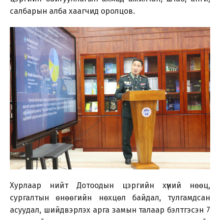
салбарын алба хаагчид оролцов.
Хурлаар нийт Дотоодын цэргийн хүний нөөц,
сургалтын өнөөгийн нөхцөл байдал, тулгамдсан
асуудал, шийдвэрлэх арга замын талаар бэлтгэсэн 7