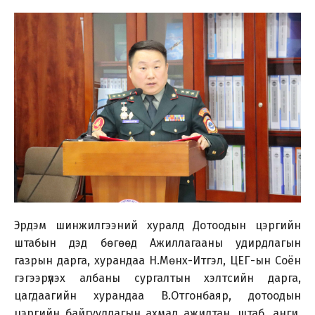
Эрдэм шинжилгээний хуралд Дотоодын цэргийн
штабын дэд бөгөөд Ажиллагааны удирдлагын
газрын дарга, хурандаа Н.Мөнх-Итгэл, ЦЕГ-ын Соён
гэгээрүүлэх албаны сургалтын хэлтсийн дарга,
цагдаагийн хурандаа В.Отгонбаяр, дотоодын
цэргийн байгууллагын ахмад ажилтан, штаб, анги,