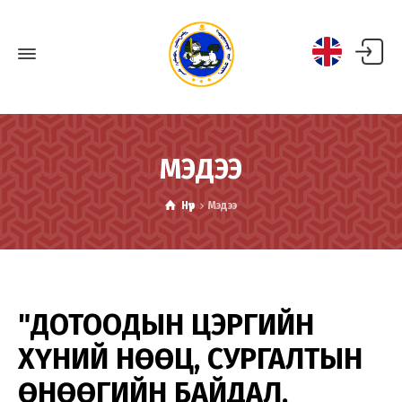
МЭДЭЭ
Нүүр
Мэдээ
"ДОТООДЫН ЦЭРГИЙН
ХҮНИЙ НӨӨЦ, СУРГАЛТЫН
ӨНӨӨГИЙН БАЙДАЛ,