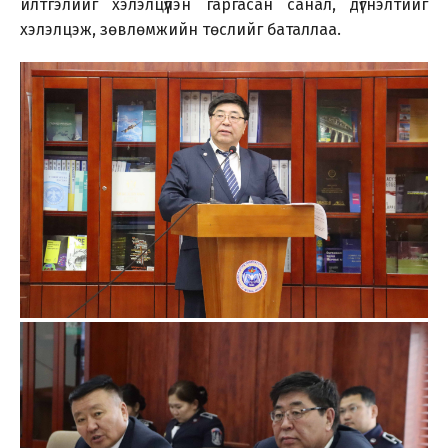
илтгэлийг хэлэлцүүлэн гаргасан санал, дүгнэлтийг
хэлэлцэж, зөвлөмжийн төслийг баталлаа.