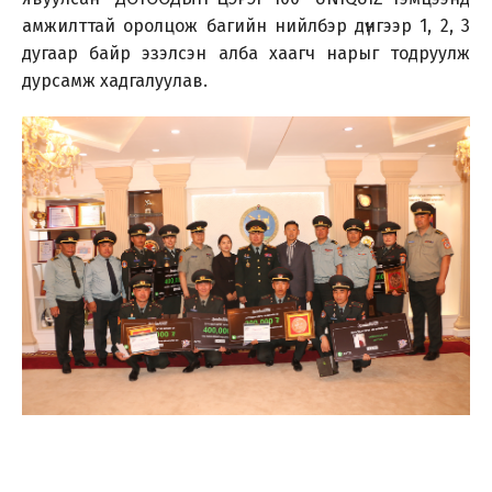
амжилттай оролцож багийн нийлбэр дүнгээр 1, 2, 3
дугаар байр эзэлсэн алба хаагч нарыг тодруулж
дурсамж хадгалуулав.