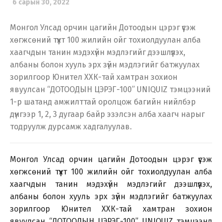
6 сарын 30, 2022
Монгол Улсад орчин цагийн Дотоодын цэрэг үүсэж
хөгжсөний түүхт 100 жилийн ойг тохиолдуулан алба
хаагчдын танин мэдэхүйн мэдлэгийг дээшлүүлэх,
албаны болон хууль эрх зүйн мэдлэгийг батжуулах
зорилгоор Юнител ХХК-тай хамтран зохион
явуулсан “ДОТООДЫН ЦЭРЭГ-100” UNIQUIZ тэмцээний
1-р шатанд амжилттай оролцож багийн нийлбэр
дүнгээр 1, 2, 3 дугаар байр эзэлсэн алба хаагч нарыг
тодруулж дурсамж хадгалуулав.
Монгол Улсад орчин цагийн Дотоодын цэрэг үүсэж
хөгжсөний түүхт 100 жилийн ойг тохиолдуулан алба
хаагчдын танин мэдэхүйн мэдлэгийг дээшлүүлэх,
албаны болон хууль эрх зүйн мэдлэгийг батжуулах
зорилгоор Юнител ХХК-тай хамтран зохион
явуулсан “ДОТООДЫН ЦЭРЭГ-100” UNIQUIZ тэмцээнд