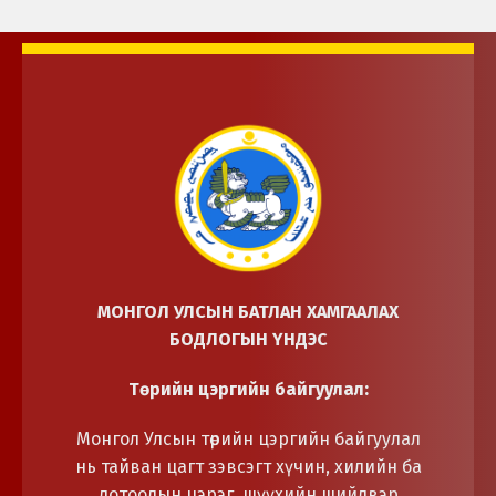
МОНГОЛ УЛСЫН БАТЛАН ХАМГААЛАХ
БОДЛОГЫН ҮНДЭС
Төрийн цэргийн байгуулал:
Монгол Улсын төрийн цэргийн байгуулал
нь тайван цагт зэвсэгт хүчин, хилийн ба
дотоодын цэрэг, шүүхийн шийдвэр