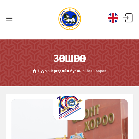
ЗӨВШӨӨРӨЛ
Нүүр
Иргэдийн булан
Зөвшөөрөл