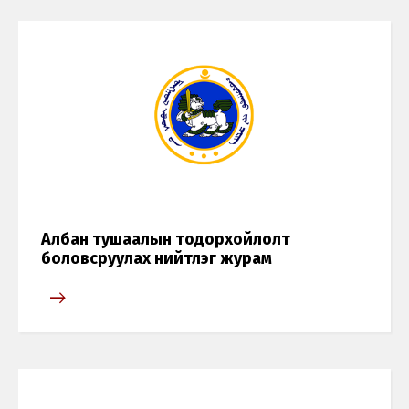
Албан тушаалын тодорхойлолт
боловсруулах нийтлэг журам