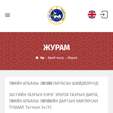
ЖУРАМ
Нүүр
Хүний нөөц
Журам
ТӨРИЙН АЛБАНЫ ЗӨВЛӨЛӨӨС ГАРГАСАН ШИЙДВЭРҮҮД:
ЗАСГИЙН ГАЗРЫН ХЭРЭГ ЭРХЛЭХ ГАЗРЫН ДАРГА,
ТӨРИЙН АЛБАНЫ ЗӨВЛӨЛИЙН ДАРГЫН ХАМТАРСАН
ТУШААЛ Тогтоол 34/31.