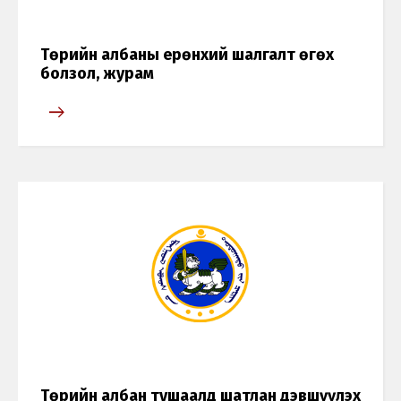
Төрийн албаны ерөнхий шалгалт өгөх
болзол, журам
Төрийн албан тушаалд шатлан дэвшүүлэх