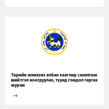
Төрийн жинхэнэ албан хаагчид сахилгын
шийтгэл ноогдуулах, түүнд гомдол гаргах
журам