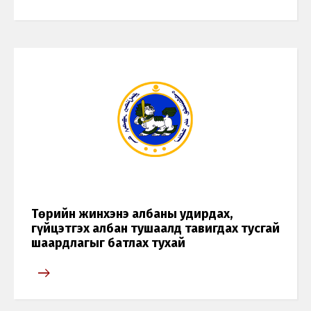
Төрийн жинхэнэ албаны удирдах,
гүйцэтгэх албан тушаалд тавигдах тусгай
шаардлагыг батлах тухай