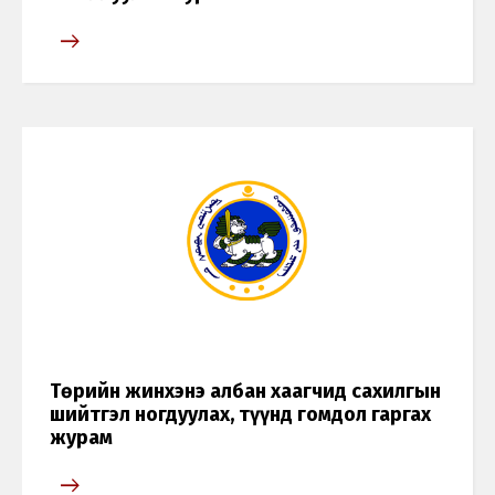
Төрийн жинхэнэ албан хаагчид сахилгын
шийтгэл ногдуулах, түүнд гомдол гаргах
журам