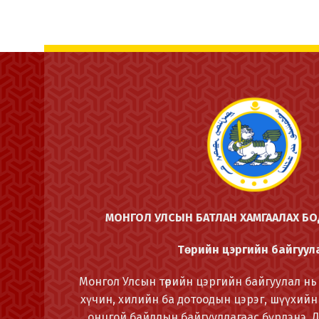
МОНГОЛ УЛСЫН БАТЛАН ХАМГААЛАХ Б
Төрийн цэргийн байгуул
Монгол Улсын төрийн цэргийн байгуулал нь 
хүчин, хилийн ба дотоодын цэрэг, шүүхийн
онцгой байдлын байгууллагаас бүрдэнэ. 