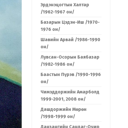
Эрдэнэцогтын Халтар
/1962-1967 он/
Базарын Цэдэн-Иш /1970-
1976 он/
Шавийн Арвай /1986-1990
он/
Лувсан-Осорын Баябазар
/1982-1986 он/
Баастын Пүрэв /1990-1996
он/
Чимэддоржийн Амарболд
1999-2001, 2008 он/
Дашдоржийн Мөрөн
/1998-1999 он/
Данзангийн Сандаг-Очир