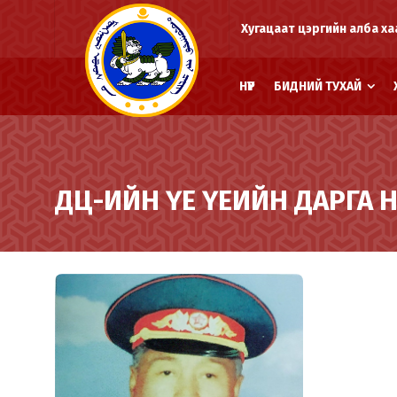
Хугацаат цэргийн алба ха
НҮҮР
БИДНИЙ ТУХАЙ
ДЦ-ИЙН ҮЕ ҮЕИЙН ДАРГА 