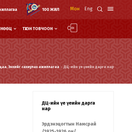
Мон
Eng
жиллагаа
100 ЖИЛ
Й НӨӨЦ
ТҮҮХЭН ТОВЧООН
цаа, Энхийг сахиулах ажиллагаа
ДЦ-ийн үе үеийн дарга нар
ДЦ-ийн үе үеийн дарга
нар
Эрдэнэцогтын Намсрай
/1925-1926 он/