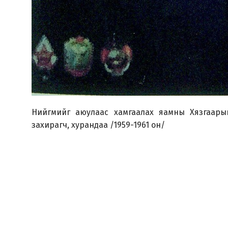
Нийгмийг аюулаас хамгаалах яамны Хязгаары
захирагч, хурандаа /1959-1961 он/