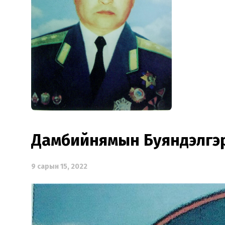
Дамбийнямын Буяндэлгэр
9 сарын 15, 2022