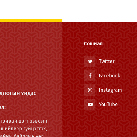
Сошиал
Twitter
Facebook
Instagram
ОДЛОГЫН ҮНДЭС
YouTube
ал:
тайван цагт зэвсэгт
 шийдвэр гүйцэтгэх,
Дайны байдлын үед