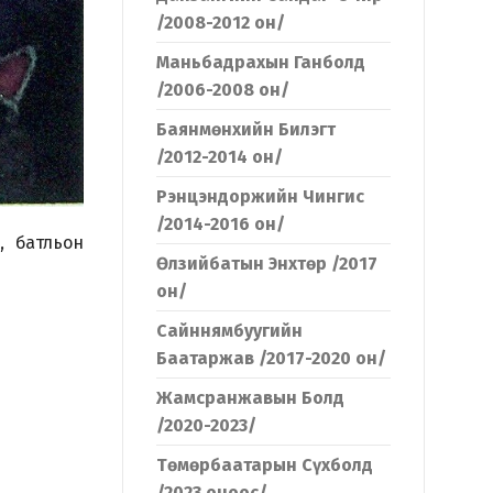
/2008-2012 он/
Маньбадрахын Ганболд
/2006-2008 он/
Баянмөнхийн Билэгт
/2012-2014 он/
Рэнцэндоржийн Чингис
/2014-2016 он/
, батльон
Өлзийбатын Энхтөр /2017
он/
Сайннямбуугийн
Баатаржав /2017-2020 он/
Жамсранжавын Болд
/2020-2023/
Төмөрбаатарын Сүхболд
/2023 оноос/