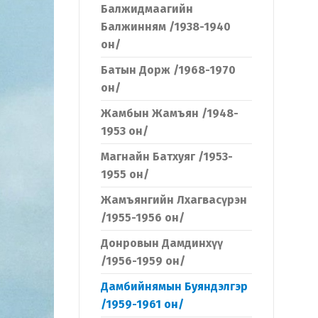
Балжидмаагийн
Балжинням /1938-1940
он/
Батын Дорж /1968-1970
он/
Жамбын Жамъян /1948-
1953 он/
Магнайн Батхуяг /1953-
1955 он/
Жамъянгийн Лхагвасүрэн
/1955-1956 он/
Донровын Дамдинхүү
/1956-1959 он/
Дамбийнямын Буяндэлгэр
/1959-1961 он/