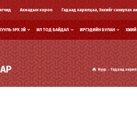
агчид
Ахмадын хороо
Гадаад харилцаа, Энхийг сахиулах а
ХУУЛЬ ЭРХ ЗҮЙ
ИЛ ТОД БАЙДАЛ
ИРГЭДИЙН БУЛАН
ХҮНИ
НАР
Нүүр
Гадаад харил