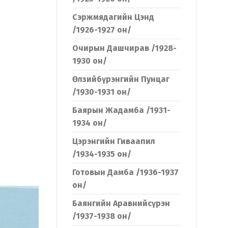
Сэржмядагийн Цэнд
/1926-1927 он/
Очирын Дашчирав /1928-
1930 он/
Өлзийбүрэнгийн Пунцаг
/1930-1931 он/
Баярын Жадамба /1931-
1934 он/
Цэрэнгийн Гиваапил
/1934-1935 он/
Готовын Дамба /1936-1937
он/
Баянгийн Аравнийсүрэн
/1937-1938 он/