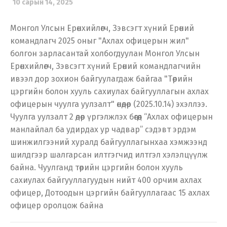
10 сарын 14, 2025
Монгол Улсын Ерөнхийлөгч, Зэвсэгт хүний Ерөний
командлагч 2025 оныг "Ахлах офицерын жил"
болгон зарласантай холбогдуулан Монгол Улсын
Ерөнхийлөгч, Зэвсэгт хүний Ерөний командлагчийн
ивээл дор зохион байгуулагдаж байгаа "Төрийн
цэргийн болон хууль сахиулах байгууллагын ахлах
офицерын чуулга уулзалт" өнөөдөр (2025.10.14) эхэллээ.
Чуулга уулзалт 2 өдөр үргэлжлэх бөгөөд “Ахлах офицерын
манлайлал ба удирдах ур чадвар” сэдэвт эрдэм
шинжилгээний хуралд байгууллагынхаа хэмжээнд
шилдгээр шалгарсан илтгэгчид илтгэл хэлэлцүүлж
байна. Чуулганд төрийн цэргийн болон хууль
сахиулах байгууллагуудын нийт 400 орчим ахлах
офицер, Дотоодын цэргийн байгууллагаас 15 ахлах
офицер оролцож байна