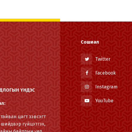
Сошиал
Twitter
Facebook
Instagram
ОДЛОГЫН ҮНДЭС
YouTube
ал:
тайван цагт зэвсэгт
 шийдвэр гүйцэтгэх,
Дайны байдлын үед