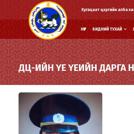
Хугацаат цэргийн алба ха
НҮҮР
БИДНИЙ ТУХАЙ
ДЦ-ИЙН ҮЕ ҮЕИЙН ДАРГА 