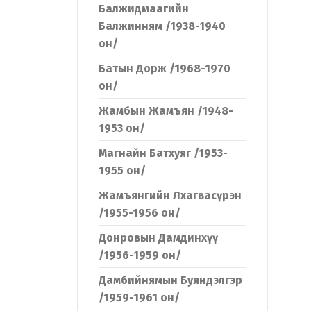
Балжидмаагийн
Балжинням /1938-1940
он/
Батын Дорж /1968-1970
он/
Жамбын Жамъян /1948-
1953 он/
Магнайн Батхуяг /1953-
1955 он/
Жамъянгийн Лхагвасүрэн
/1955-1956 он/
Донровын Дамдинхүү
/1956-1959 он/
Дамбийнямын Буяндэлгэр
/1959-1961 он/