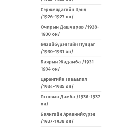
Сэржмядагийн Цэнд
/1926-1927 он/
Очирын Дашчирав /1928-
1930 он/
Өлзийбүрэнгийн Пунцаг
/1930-1931 он/
Баярын Жадамба /1931-
1934 он/
Цэрэнгийн Гиваапил
/1934-1935 он/
Готовын Дамба /1936-1937
он/
Баянгийн Аравнийсүрэн
/1937-1938 он/