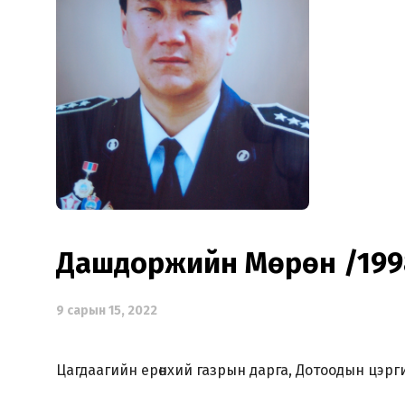
Дашдоржийн Мөрөн /199
9 сарын 15, 2022
Цагдаагийн ерөнхий газрын дарга, Дотоодын цэрги