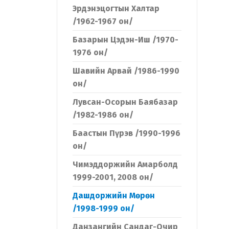
Эрдэнэцогтын Халтар
/1962-1967 он/
Базарын Цэдэн-Иш /1970-
1976 он/
Шавийн Арвай /1986-1990
он/
Лувсан-Осорын Баябазар
/1982-1986 он/
Баастын Пүрэв /1990-1996
он/
Чимэддоржийн Амарболд
1999-2001, 2008 он/
Дашдоржийн Мөрөн
/1998-1999 он/
Данзангийн Сандаг-Очир