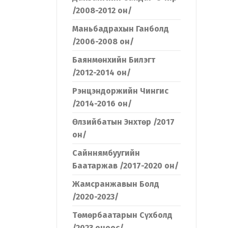
/2008-2012 он/
Маньбадрахын Ганболд
/2006-2008 он/
Баянмөнхийн Билэгт
/2012-2014 он/
Рэнцэндоржийн Чингис
/2014-2016 он/
Өлзийбатын Энхтөр /2017
он/
Сайннямбуугийн
Баатаржав /2017-2020 он/
Жамсранжавын Болд
/2020-2023/
Төмөрбаатарын Сүхболд
/2023 оноос/