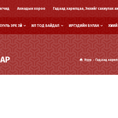
агчид
Ахмадын хороо
Гадаад харилцаа, Энхийг сахиулах а
ХУУЛЬ ЭРХ ЗҮЙ
ИЛ ТОД БАЙДАЛ
ИРГЭДИЙН БУЛАН
ХҮНИ
НАР
Нүүр
Гадаад харил