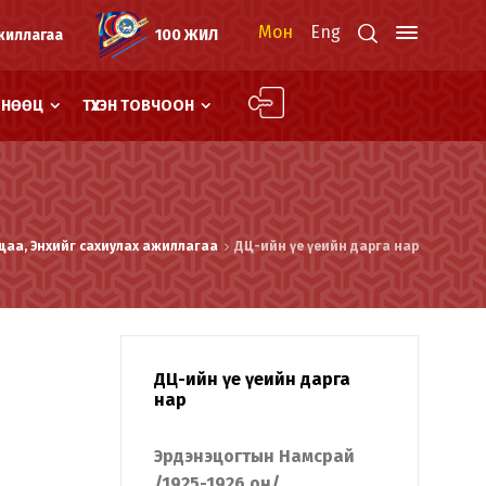
Мон
Eng
жиллагаа
100 ЖИЛ
Й НӨӨЦ
ТҮҮХЭН ТОВЧООН
цаа, Энхийг сахиулах ажиллагаа
ДЦ-ийн үе үеийн дарга нар
ДЦ-ийн үе үеийн дарга
нар
Эрдэнэцогтын Намсрай
/1925-1926 он/