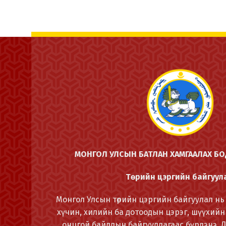
МОНГОЛ УЛСЫН БАТЛАН ХАМГААЛАХ Б
Төрийн цэргийн байгуул
Монгол Улсын төрийн цэргийн байгуулал нь 
хүчин, хилийн ба дотоодын цэрэг, шүүхийн
онцгой байдлын байгууллагаас бүрдэнэ. 