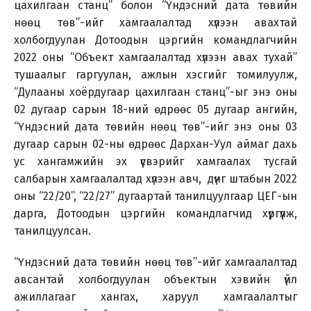
цахилгаан станц” болон “Үндэсний дата төвийн
нөөц төв”-ийг хамгаалалтад хүлээн авахтай
холбогдуулан Дотоодын цэргийн командлагчийн
2022 оны “Объект хамгаалалтад хүлээн авах тухай”
тушаалыг гаргуулан, ажлын хэсгийг томилуулж,
“Дулааны хоёрдугаар цахилгаан станц”-ыг энэ оны
02 дугаар сарын 18-ний өдрөөс 05 дугаар ангийн,
“Үндэсний дата төвийн нөөц төв”-ийг энэ оны 03
дугаар сарын 02-ны өдрөөс Дархан-Уул аймаг дахь
ус хангамжийн эх үүсвэрийг хамгаалах тусгай
салбарын хамгаалалтад хүлээн авч, дүнг штабын 2022
оны “22/20”, “22/27” дугаартай танилцуулгаар ЦЕГ-ын
дарга, Дотоодын цэргийн командлагчид хүргүүлж,
танилцуулсан.
“Үндэсний дата төвийн нөөц төв”-ийг хамгаалалтад
авсантай холбогдуулан объектын хэвийн үйл
ажиллагааг хангах, харуул хамгаалалтыг