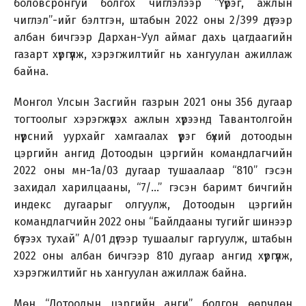
боловсронгуй болгох чиглэлээр “Үүрэг, ажлын
чиглэл”-ийг бэлтгэн, штабын 2022 оны 2/399 дүгээр
албан бичгээр Дархан-Уул аймаг дахь цагдаагийн
газарт хүргүүлж, хэрэгжилтийг нь хангуулан ажиллаж
байна.
Монгол Улсын Засгийн газрын 2021 оны 356 дугаар
тогтоолыг хэрэгжүүлэх ажлын хүрээнд Тавантолгойн
нүүрсний уурхайг хамгаалах үүрэг бүхий дотоодын
цэргийн ангид Дотоодын цэргийн командлагчийн
2022 оны мн-1а/03 дугаар тушаалаар “810” гэсэн
захидал харилцааны, “7/...” гэсэн баримт бичгийн
индекс дугаарыг олгуулж, Дотоодын цэргийн
командлагчийн 2022 оны “Байлдааны тугийг шинээр
бүтээх тухай” А/01 дүгээр тушаалыг гаргуулж, штабын
2022 оны албан бичгээр 810 дугаар ангид хүргүүлж,
хэрэгжилтийг нь хангуулан ажиллаж байна.
Мөн “Дотоодын цэргийн анги” болгон өөрчлөн