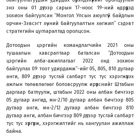
энэ оны 01 дүгээр сарын 17-ноос 19-ний өдрүүдэд
зохион байгуулсан “Монгол Улсын аюулгүй байдлын
орчин-Зэвсэгт хүчний байгуулалтын хөгжил” сэдэвт
стратегийн цугларалтад оролцсон.
Дотоодын цэргийн командлагчийн 2021 оны
тушаалын хавсралтаар баталсан “Дотоодын
цэргийн алба-ажиллагааг 2022 онд зохион
байгуулах 09 тоот удирдамж”-ийг 05, 805, 810 дугаар
анги, 809 дүгээр тусгай салбарт тус тус хэрэгжүүлэх
ажлын төлөвлөгөөг боловсруулж ирүүлснийг Штабын
даргаар батлуулж, штабын 2022 оны албан бичгээр
05 дугаар ангид, мн-2/10 дугаар албан бичгээр 805
дугаар анги, мн-2/12 дугаар албан бичгээр 810
дугаар анги, албан бичгээр 809 дүгээр тусгай салбарт
тус тус хүргүүлж, хэрэгжилтийг нь хангуулан ажиллаж
байна.