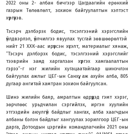
2022 оны 2- албан бичгээр Цагдаагийн ерөнхий
газрын Төлөвлөлт, зохион байгуулалтын хэлтэст
хүргүүлэв.
Тэсэрч дэлбэрэх бодис, тэсэлгээний хэрэгслийн
үйлдвэрлэл, үйлчилгээ явуулах тусгай зөвшөөрөлтэй
нийт 21 ХХК-аас ирүүлсэн хүсэлт, материалыг хянаж,
“Тэсэрч дэлбэрэх бодис, тэсэлгээний хэрэгслийг
тээврийн замд харгалзан хүргэх хамгаалалтын
гэрээ”-г нэг жилийн хугацаатайгаар шинэчлэн
байгуулах ажлыг ЦЕГ-ын Санхүү, аж ахуйн алба, 805
дугаар ангитай хамтран зохион байгуулсан.
Шинэ жилийн баяр, амралтын өдрүүдэд гэмт хэрэг,
зөрчлөөс урьдчилан сэргийлэх, иргэн хуулийн
этгээдийн аюулгүй байдлыг хангах, алба хаагчдын
албаны бэлэн байдлыг хангуулах зорилгоор ЦЕГ-ын
дарга, Дотоодын цэргийн командлагчийн 2021 оны