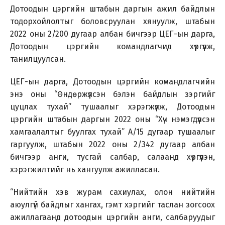
Дотоодын цэргийн штабын даргын ажил байдлын
тодорхойлолтыг боловсруулан хянуулж, штабын
2022 оны 2/200 дугаар албан бичгээр ЦЕГ-ын дарга,
Дотоодын цэргийн командлагчид хүргүүлж,
танилцуулсан.
ЦЕГ-ын дарга, Дотоодын цэргийн командлагчийн
энэ оны “Өндөржүүлсэн бэлэн байдлын зэргийг
цуцлах тухай” тушаалыг хэрэгжүүлж, Дотоодын
цэргийн штабын даргын 2022 оны “Хүч нэмэгдүүлсэн
хамгаалалтыг буулгах тухай” А/15 дугаар тушаалыг
гаргуулж, штабын 2022 оны 2/342 дугаар албан
бичгээр анги, тусгай салбар, салаанд хүргүүлэн,
хэрэгжилтийг нь хангуулж ажилласан.
“Нийтийн хэв журам сахиулах, олон нийтийн
аюулгүй байдлыг хангах, гэмт хэргийг таслан зогсоох
ажиллагаанд дотоодын цэргийн анги, салбаруудыг