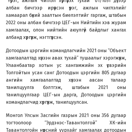
“Үүрэг, ажлын чиглэл хүргүүлэх тухай” 01/1051 дүгээр
албан бичгээр ирүүлсэн үүрэг, ажлын чиглэлийг
хамаарал бүхий заалтын биелэлтийг гаргаж, штабын
2022 оны албан бичгээр ЦЕГ-ын Нийтийн хэв журам
хамгаалах, олон нийтийн аюулгүй байдлыг хангах
албанд хүргүүлж, нэгтгүүлсэн.
Дотоодын цэргийн командлагчийн 2021 оны “Объект
хамгаалалтад хүлээн авах тухай” тушаалыг хэрэгжүүлж,
Улаанбаатар хотын ус хангамжийн эх үүсвэрийн
Толгойтын усан санг Дотоодын цэргийн 805 дугаар
ангийн хамгаалалтад хүлээн авсан талаар
танилцуулга бэлтгэж, штабын 2021 оны
танилцуулгаар ЦЕГ-ын дарга, Дотоодын цэргийн
командлагчид хүргүүлж, танилцуулсан.
Монгол Улсын Засгийн газрын 2021 оны 356 дугаар
тогтоолоор “Эрдэнэс-Тавантолгой” ХК-ийн
Тавантолгойн нүүрсний уурхайг хамгаалах дотоодын