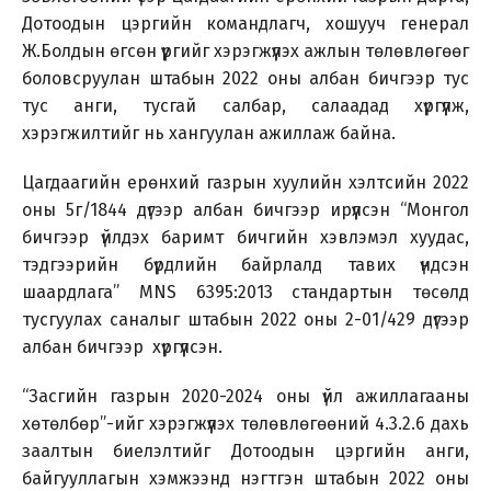
Дотоодын цэргийн командлагч, хошууч генерал
Ж.Болдын өгсөн үүргийг хэрэгжүүлэх ажлын төлөвлөгөөг
боловсруулан штабын 2022 оны албан бичгээр тус
тус анги, тусгай салбар, салаадад хүргүүлж,
хэрэгжилтийг нь хангуулан ажиллаж байна.
Цагдаагийн ерөнхий газрын хуулийн хэлтсийн 2022
оны 5г/1844 дүгээр албан бичгээр ирүүлсэн “Монгол
бичгээр үйлдэх баримт бичгийн хэвлэмэл хуудас,
тэдгээрийн бүрдлийн байрлалд тавих үндсэн
шаардлага” MNS 6395:2013 стандартын төсөлд
тусгуулах саналыг штабын 2022 оны 2-01/429 дүгээр
албан бичгээр хүргүүлсэн.
“Засгийн газрын 2020-2024 оны үйл ажиллагааны
хөтөлбөр”-ийг хэрэгжүүлэх төлөвлөгөөний 4.3.2.6 дахь
заалтын биелэлтийг Дотоодын цэргийн анги,
байгууллагын хэмжээнд нэгтгэн штабын 2022 оны