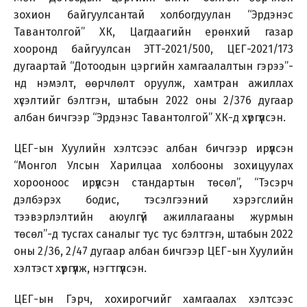
зохион байгуулсантай холбогдуулан “Эрдэнэс
Тавантолгой” ХК, Цагдаагийн ерөнхий газар
хооронд байгуулсан ЭТТ-2021/500, ЦЕГ-2021/173
дугаартай “Дотоодын цэргийн хамгаалалтын гэрээ”-
нд нэмэлт, өөрчлөлт оруулж, хамтран ажиллах
хүсэлтийг бэлтгэн, штабын 2022 оны 2/376 дугаар
албан бичгээр “Эрдэнэс Тавантолгой” ХК-д хүргүүлсэн.
ЦЕГ-ын Хуулийн хэлтсээс албан бичгээр ирүүлсэн
“Монгол Улсын Харилцаа холбооны зохицуулах
хорооноос ирүүлсэн стандартын төсөл”, “Тэсэрч
дэлбэрэх бодис, тэсэлгээний хэрэгслийн
тээвэрлэлтийн аюулгүй ажиллагааны журмын
төсөл”-д тусгах саналыг тус тус бэлтгэн, штабын 2022
оны 2/36, 2/47 дугаар албан бичгээр ЦЕГ-ын Хуулийн
хэлтэст хүргүүлж, нэгтгүүлсэн.
ЦЕГ-ын Гэрч, хохирогчийг хамгаалах хэлтсээс