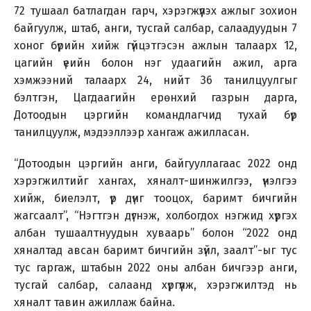
72 тушаал батлагдан гарч, хэрэгжүүлэх ажлыг зохион
байгуулж, штаб, анги, тусгай салбар, салаадуудын 7
хоног бүрийн хийж гүйцэтгэсэн ажлын талаарх 12,
цагийн үеийн болон нэг удаагийн ажил, арга
хэмжээний талаарх 24, нийт 36 танилцуулгыг
бэлтгэн, Цагдаагийн ерөнхий газрын дарга,
Дотоодын цэргийн командлагчид тухай бүр
танилцуулж, мэдээллээр хангаж ажилласан.
“Дотоодын цэргийн анги, байгууллагаас 2022 онд
хэрэгжилтийг хангах, хяналт-шинжилгээ, үнэлгээ
хийж, биелэлт, үр дүнг тооцох, баримт бичгийн
жагсаалт”, “Нэгтгэн дүгнэж, холбогдох нэгжид хүргэх
албан тушаалтнуудын хуваарь” болон “2022 онд
хяналтад авсан баримт бичгийн зүйл, заалт”-ыг тус
тус гаргаж, штабын 2022 оны албан бичгээр анги,
тусгай салбар, салаанд хүргүүлж, хэрэгжилтэд нь
хяналт тавин ажиллаж байна.