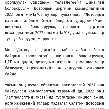
оролцуулах удирдамж, төлөвлөгөө”-г шинэчлэн
боловсруулж, Дотоодын цэргийн командлагчийн
2022 оны мн-1а/08 дугаар тушаалаар, “Дотоодын
цэргийн албаны бэлэн байдлын удирдамж”-ийг
шинэчлэн боловсруулж, Дотоодын цэргийн
командлагчийн 2022 оны мн-1а/07 дугаар тушаалаар
тус тус батлуулж, мөрдүүлсэн.
Мөн “Дотоодын цэргийн штабын албаны бэлэн
байдлын төлөвлөгөө”-г шинэчлэн боловсруулж,
ЦЕГ-ын дарга, дотоодын цэргийн командлагчаар
батлуулж, хэрэгжилтийг нь хангуулан ажиллаж
байна.
Улсын онц чухал объектын захиргаатай 2021 онд
байгуулсан хамгаалалтын гэрээний дүн, 2022 оны
“Хамгаалалтын гэрээ”-нд тусгагдсан онцлог ажил,
арга хэмжээний талаар мэдээлэл бэлтгэн, Дотоодын