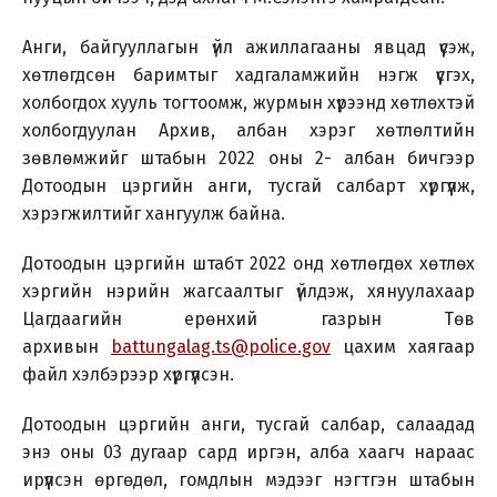
Анги, байгууллагын үйл ажиллагааны явцад үүсэж,
хөтлөгдсөн баримтыг хадгаламжийн нэгж үүсгэх,
холбогдох хууль тогтоомж, журмын хүрээнд хөтлөхтэй
холбогдуулан Архив, албан хэрэг хөтлөлтийн
зөвлөмжийг штабын 2022 оны 2- албан бичгээр
Дотоодын цэргийн анги, тусгай салбарт хүргүүлж,
хэрэгжилтийг хангуулж байна.
Дотоодын цэргийн штабт 2022 онд хөтлөгдөх хөтлөх
хэргийн нэрийн жагсаалтыг үйлдэж, хянуулахаар
Цагдаагийн ерөнхий газрын Төв
архивын
battungalag.ts@police.gov
цахим хаягаар
файл хэлбэрээр хүргүүлсэн.
Дотоодын цэргийн анги, тусгай салбар, салаадад
энэ оны 03 дугаар сард иргэн, алба хаагч нараас
ирүүлсэн өргөдөл, гомдлын мэдээг нэгтгэн штабын