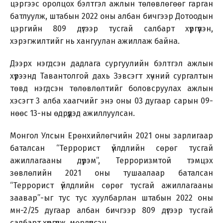
цэргээс оролцох бэлтгэл ажлын төлөвлөгөөг гарган
батлуулж, штабын 2022 оны албан бичгээр Дотоодын
цэргийн 809 дүгээр тусгай салбарт хүргүүлэн,
хэрэгжилтийг нь хангуулан ажиллаж байна.
Дээрх нэгдсэн дадлага сургуулийн бэлтгэл ажлын
хүрээнд Тавантолгой дахь Зэвсэгт хүчний сургалтын
төвд нэгдсэн төлөвлөлтийг боловсруулах ажлын
хэсэгт 3 алба хаагчийг энэ оны 03 дугаар сарын 09-
нөөс 13-ны өдрүүдэд ажиллуулсан.
Монгол Улсын Ерөнхийлөгчийн 2021 оны зарлигаар
баталсан “Террорист үйлдлийн сөрөг тусгай
ажиллагааны дүрэм”, Терроризмтой тэмцэх
зөвлөлийн 2021 оны тушаалаар баталсан
“Террорист үйлдлийн сөрөг тусгай ажиллагааны
заавар”-ыг тус тус хуулбарлан штабын 2022 оны
мн-2/25 дугаар албан бичгээр 809 дүгээр тусгай
салбарт хүргүүлж, мөрдүүлсэн.