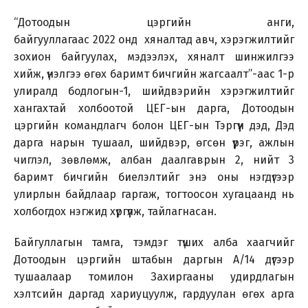
“Дотоодын цэргийн анги,
байгууллагаас 2022 онд хяналтад авч, хэрэгжилтийг
зохион байгуулах, мэдээлэх, хяналт шинжилгээ
хийж, үнэлгээ өгөх баримт бичгийн жагсаалт”-аас 1-р
улиралд бодлогын-1, шийдвэрийн хэрэгжилтийг
хангахтай холбоотой ЦЕГ-ын дарга, Дотоодын
цэргийн командлагч болон ЦЕГ-ын Тэргүүн дэд, Дэд
дарга нарын тушаал, шийдвэр, өгсөн үүрэг, ажлын
чиглэл, зөвлөмж, албан даалгаврын 2, нийт 3
баримт бичгийн биелэлтийг энэ оны нэгдүгээр
улирлын байдлаар гаргаж, тогтоосон хугацаанд нь
холбогдох нэгжид хүргүүлж, тайлагнасан.
Байгуллагын тамга, тэмдэг түших алба хаагчийг
Дотоодын цэргийн штабын даргын А/14 дүгээр
тушаалаар томилон Захиргааны удирдлагын
хэлтсийн даргад хариуцуулж, гардуулан өгөх арга