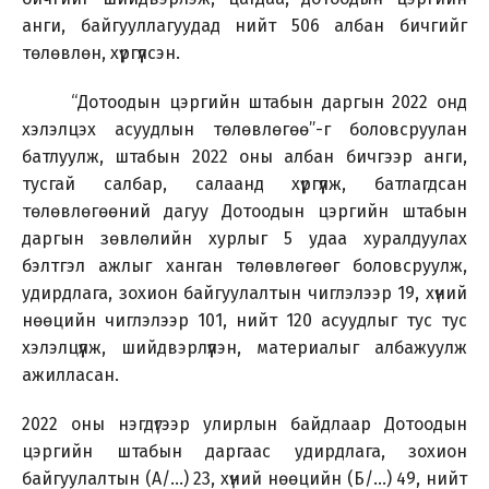
анги, байгууллагуудад нийт 506 албан бичгийг
төлөвлөн, хүргүүлсэн.
“Дотоодын цэргийн штабын даргын 2022 онд
хэлэлцэх асуудлын төлөвлөгөө”-г боловсруулан
батлуулж, штабын 2022 оны албан бичгээр анги,
тусгай салбар, салаанд хүргүүлж, батлагдсан
төлөвлөгөөний дагуу Дотоодын цэргийн штабын
даргын зөвлөлийн хурлыг 5 удаа хуралдуулах
бэлтгэл ажлыг ханган төлөвлөгөөг боловсруулж,
удирдлага, зохион байгуулалтын чиглэлээр 19, хүний
нөөцийн чиглэлээр 101, нийт 120 асуудлыг тус тус
хэлэлцүүлж, шийдвэрлүүлэн, материалыг албажуулж
ажилласан.
2022 оны нэгдүгээр улирлын байдлаар Дотоодын
цэргийн штабын даргаас удирдлага, зохион
байгуулалтын (А/...) 23, хүний нөөцийн (Б/...) 49, нийт