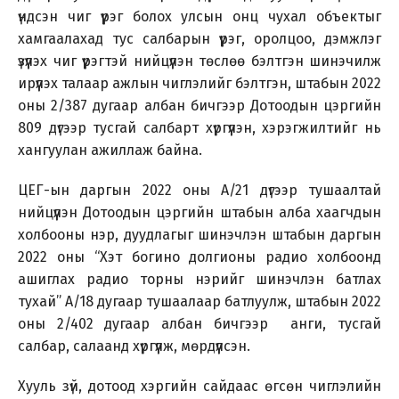
үндсэн чиг үүрэг болох улсын онц чухал объектыг
хамгаалахад тус салбарын үүрэг, оролцоо, дэмжлэг
үзүүлэх чиг үүрэгтэй нийцүүлэн төслөө бэлтгэн шинэчилж
ирүүлэх талаар ажлын чиглэлийг бэлтгэн, штабын 2022
оны 2/387 дугаар албан бичгээр Дотоодын цэргийн
809 дүгээр тусгай салбарт хүргүүлэн, хэрэгжилтийг нь
хангуулан ажиллаж байна.
ЦЕГ-ын даргын 2022 оны А/21 дүгээр тушаалтай
нийцүүлэн Дотоодын цэргийн штабын алба хаагчдын
холбооны нэр, дуудлагыг шинэчлэн штабын даргын
2022 оны “Хэт богино долгионы радио холбоонд
ашиглах радио торны нэрийг шинэчлэн батлах
тухай” А/18 дугаар тушаалаар батлуулж, штабын 2022
оны 2/402 дугаар албан бичгээр анги, тусгай
салбар, салаанд хүргүүлж, мөрдүүлсэн.
Хууль зүй, дотоод хэргийн сайдаас өгсөн чиглэлийн