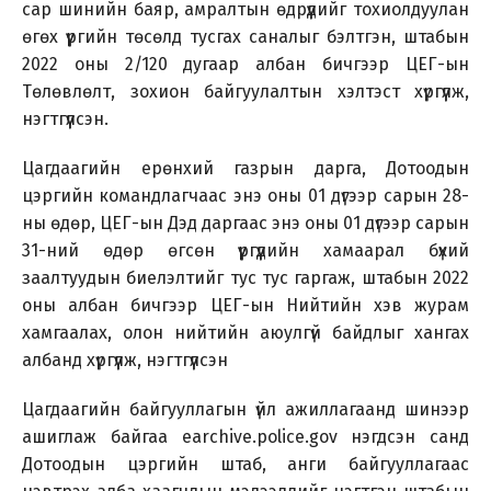
сар шинийн баяр, амралтын өдрүүдийг тохиолдуулан
өгөх үүргийн төсөлд тусгах саналыг бэлтгэн, штабын
2022 оны 2/120 дугаар албан бичгээр ЦЕГ-ын
Төлөвлөлт, зохион байгуулалтын хэлтэст хүргүүлж,
нэгтгүүлсэн.
Цагдаагийн ерөнхий газрын дарга, Дотоодын
цэргийн командлагчаас энэ оны 01 дүгээр сарын 28-
ны өдөр, ЦЕГ-ын Дэд даргаас энэ оны 01 дүгээр сарын
31-ний өдөр өгсөн үүргүүдийн хамаарал бүхий
заалтуудын биелэлтийг тус тус гаргаж, штабын 2022
оны албан бичгээр ЦЕГ-ын Нийтийн хэв журам
хамгаалах, олон нийтийн аюулгүй байдлыг хангах
албанд хүргүүлж, нэгтгүүлсэн
Цагдаагийн байгууллагын үйл ажиллагаанд шинээр
ашиглаж байгаа earchive.police.gov нэгдсэн санд
Дотоодын цэргийн штаб, анги байгууллагаас