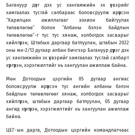
Багануур дүэг дэх ус хангамжийн эх үүсвэрийг
хамгаалах тусгай салбараас боловсруулж ирүүлсэн
“Харилцан ажиллагааг зохион байгуулах
төлөвлөгөө” болон “Албаны бэлэн байдлын
төлөвлөгөө”-г тус тус хянаж, холбогдох засварыг
хийлгүүлэн, Штабын даргаар батлуулан, штабын 2022
оны мн-2/13 дугаар албан бичгээр Багануур дүүрэг дэх
ус хангамжийн эх үүсвэрийг хамгаалах тусгай салбарт
хүргүүлэн, хэрэгжилтийг нь хангуулан ажиллаж байна.
Мөн Дотоодын цэргийн 05 дугаар ангиас
боловсруулж ирүүлсэн тус ангийн албаны бэлэн
байдлын төлөвлөгөөг хянаж, холбогдох засварыг
хийлгүүлэн, штабын даргаар батлуулан, 05 дугаар
ангид хүргүүлэн, хэрэгжилтийг нь хангуулан ажиллаж
байна.
ЦЕГ-ын дарга, Дотоодын цэргийн командлагчаас