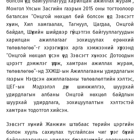
болсон үед байгууллагууд харилцан ажиллах журам”,
Монгол Улсын Засгийн газрын 2015 оны тогтоолоор
баталсан “Онцгой нөхцөл бий болсон үед Зэвсэгт
хүчин, Хил хамгаалах, Тагнуул, Цагдаа, Онцгой
байдал, Шүүхийн шийдвэр гүйцэтгэх байгууллагуудын
харилцан ажиллагааг зохицуулах ерөнхий
төлөвлөгөө”-г хэрэгжүүлэх арга хэмжээний хүрээнд
“Онцгой нөхцөл үүссэн үед Зэвсэгт хүчнээс Дотоодын
цэрэгт дэмжлэг үзүүлж, хамтран ажиллах журам,
төлөвлөгөө”-нд ЗХЖШ-ын Ажиллагааны удирдлагын
газрын Нэгдсэн ажиллагааны төлөвлөлтийн хэлтэс,
ЦЕГ-ын Мэдээлэл дүн шинжилгээ, шуурхай
удирдлагын албаны Онцгой нөхцөл байдлын
шуурхай удирдлага, зохицуулалтын хэлтэстэй
хамтран тодотгол хийсэн.
Зэвсэгт хүчний Жанжин штабаас төрийн цэргийн
болон хууль сахиулах тусгайлсан чиг үүрэг бүхий
байгууллагуудын удирдах бүрэлдэхүүнийг оролцуулан