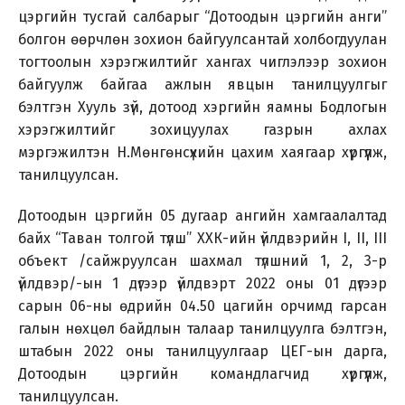
цэргийн тусгай салбарыг “Дотоодын цэргийн анги”
болгон өөрчлөн зохион байгуулсантай холбогдуулан
тогтоолын хэрэгжилтийг хангах чиглэлээр зохион
байгуулж байгаа ажлын явцын танилцуулгыг
бэлтгэн Хууль зүй, дотоод хэргийн яамны Бодлогын
хэрэгжилтийг зохицуулах газрын ахлах
мэргэжилтэн Н.Мөнгөнсүхийн цахим хаягаар хүргүүлж,
танилцуулсан.
Дотоодын цэргийн 05 дугаар ангийн хамгаалалтад
байх “Таван толгой түлш” ХХК-ийн үйлдвэрийн I, II, III
объект /сайжруулсан шахмал түлшний 1, 2, 3-р
үйлдвэр/-ын 1 дүгээр үйлдвэрт 2022 оны 01 дүгээр
сарын 06-ны өдрийн 04.50 цагийн орчимд гарсан
галын нөхцөл байдлын талаар танилцуулга бэлтгэн,
штабын 2022 оны танилцуулгаар ЦЕГ-ын дарга,
Дотоодын цэргийн командлагчид хүргүүлж,
танилцуулсан.