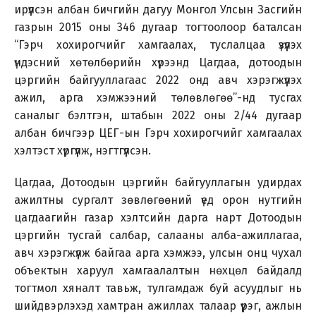
ирүүлсэн албан бичгийн дагуу Монгол Улсын Засгийн
газрын 2015 оны 346 дугаар тогтоолоор баталсан
“Гэрч хохирогчийг хамгаалах, туслалцаа үзүүлэх
үндэсний хөтөлбөрийн хүрээнд Цагдаа, дотоодын
цэргийн байгууллагаас 2022 онд авч хэрэгжүүлэх
ажил, арга хэмжээний төлөвлөгөө”-нд тусгах
саналыг бэлтгэн, штабын 2022 оны 2/44 дугаар
албан бичгээр ЦЕГ-ын Гэрч хохирогчийг хамгаалах
хэлтэст хүргүүлж, нэгтгүүлсэн.
Цагдаа, Дотоодын цэргийн байгууллагын удирдах
ажилтны сургалт зөвлөгөөний үед орон нутгийн
цагдаагийн газар хэлтсийн дарга нарт Дотоодын
цэргийн тусгай салбар, салааны алба-ажиллагаа,
авч хэрэгжүүлж байгаа арга хэмжээ, улсын онц чухал
объектын харуул хамгаалалтын нөхцөл байдалд
тогтмол хяналт тавьж, тулгамдаж буй асуудлыг нь
шийдвэрлэхэд хамтран ажиллах талаар үүрэг, ажлын