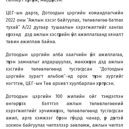
ЦЕГ-ын дарга, Дотоодын цэргийн командлагчийн
2022 оны “Ажлын хэсэг байгуулах, төлөвлөгөө батлах
тухай” А/22 дугаар тушаалын хэрэгжилтийг хангах
хүрээнд дэд ажлын хэсгүүдийн үйл ажиллагаанд хяналт
тавин ажиллаж байна.
Дотоодын цэргийн алба хаагчийн үйл ажиллагаа,
түүхэн замналыг алдаршуулах, мөнхжүүлэх дэд ажлын
хэсгийн төлөвлөгөөнд тусгагдсан “Дотоодын
цэргийн зурагт альбом”-нд орох түүхэн зургийг
нэгтгэж, ЦЕГ-ын Төв архивт хуулбарлан хүргүүлсэн.
Дотоодын цэргийн 100 жилийн ойг тэмдэглэн
өнгөрүүлэх бэлтгэл ажлын төлөвлөгөөний
хэрэгжилтийг эрчимжүүлэх, төлөвлөгөөнд тусгагдсан
ажил, арга хэмжээг бүрэн гүйцэд чанар, үр дүнтэй
зохион байгуулах чиглэлээр зөвлөмж, ажлын чиглэл