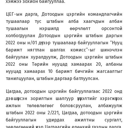
хэмжээ зохион байгууллаа.
ЦЕГ-ын дарга, Дотоодын цэргийн командлагчийн
тушаалаар тус штабын алба хаагчдын албан
тушаалын нэршилд өөрчлөлт орсонтой
холбогдуулан Дотоодын цэргийн штабын даргын
2022 оны н/01 дүгээр тушаалаар байгууллагын “Нууц
баримт нягтлан шалгах комисс”-ыг шинэчлэн
байгуулан хуралдуулж, Дотоодын цэргийн штабын
2022 оны Төрийн нууцад хамаарах 20, албаны
нууцад хамаарах 10 баримт бичгийн жагсаалтыг
танилцуулан, штабын даргаар батлуулсан.
Цагдаа, дотоодын цэргийн байгууллагаас 2022 онд
дэвшүүлсэн зорилтын шалгуур үзүүлэлтийг хэрэгжүүлэх
ажлын төлөвлөгөөг боловсруулан, албажуулж
штабын 2022 оны 2/221, Цагдаа, дотоодын цэргийн
байгууллагын удирдах ажилтны сургалт,
зөвлөгөөний үеэр Цагдаагийн ерөнхий газрын дарга,