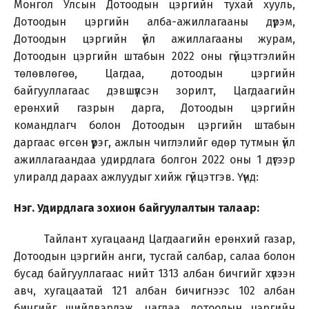
Монгол Улсын Дотоодын цэргийн тухай хууль,
Дотоодын цэргийн алба-ажиллагааны дүрэм,
Дотоодын цэргийн үйл ажиллагааны журам,
Дотоодын цэргийн штабын 2022 оны гүйцэтгэлийн
төлөвлөгөө, Цагдаа, дотоодын цэргийн
байгууллагаас дэвшүүлсэн зорилт, Цагдаагийн
ерөнхий газрын дарга, Дотоодын цэргийн
командлагч болон Дотоодын цэргийн штабын
даргаас өгсөн үүрэг, ажлын чиглэлийг өдөр тутмын үйл
ажиллагаандаа удирдлага болгон 2022 оны 1 дүгээр
улиралд дараах ажлуудыг хийж гүйцэтгэв. Үүнд:
Нэг. Удирдлага зохион байгуулалтын талаар:
Тайлант хугацаанд Цагдаагийн ерөнхий газар,
Дотоодын цэргийн анги, тусгай салбар, салаа болон
бусад байгууллагаас нийт 1313 албан бичгийг хүлээн
авч, хугацаатай 121 албан бичигнээс 102 албан
бичгийг шийдвэрлэж, цагдаа, дотоодын цэргийн