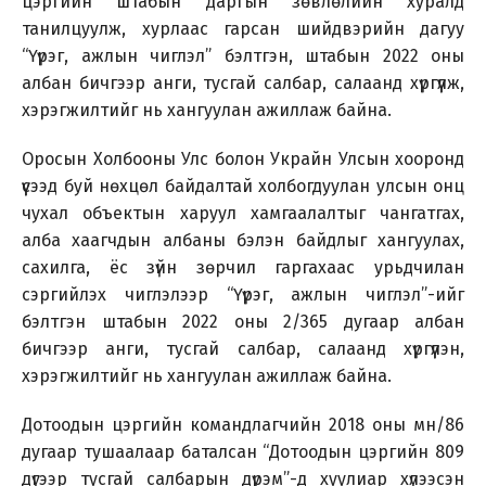
цэргийн штабын даргын зөвлөлийн хуралд
танилцуулж, хурлаас гарсан шийдвэрийн дагуу
“Үүрэг, ажлын чиглэл” бэлтгэн, штабын 2022 оны
албан бичгээр анги, тусгай салбар, салаанд хүргүүлж,
хэрэгжилтийг нь хангуулан ажиллаж байна.
Оросын Холбооны Улс болон Украйн Улсын хооронд
үүсээд буй нөхцөл байдалтай холбогдуулан улсын онц
чухал объектын харуул хамгаалалтыг чангатгах,
алба хаагчдын албаны бэлэн байдлыг хангуулах,
сахилга, ёс зүйн зөрчил гаргахаас урьдчилан
сэргийлэх чиглэлээр “Үүрэг, ажлын чиглэл”-ийг
бэлтгэн штабын 2022 оны 2/365 дугаар албан
бичгээр анги, тусгай салбар, салаанд хүргүүлэн,
хэрэгжилтийг нь хангуулан ажиллаж байна.
Дотоодын цэргийн командлагчийн 2018 оны мн/86
дугаар тушаалаар баталсан “Дотоодын цэргийн 809
дүгээр тусгай салбарын дүрэм”-д хуулиар хүлээсэн