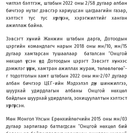
чиглэл бэлтгэж, штабын 2022 оны 2/58 дугаар албан
бичгээр нутаг дэвсгэр хариуцсан цагдаагийн газар,
хэлтэст тус тус хүргүүлэн, хэрэгжилтийг ханган
ажиллаж байна.
Зэвсэгт хүчний Жанжин штабын дарга, Дотоодын
цэргийн командлагч нарын 2018 оны мн/10, мн/15
дугаар хамтарсан тушаалаар баталсан “Онцгой
нөхцөл үүссэн үед Дотоодын цэрэгт Зэвсэгт хүчнээс
дэмжлэг үзүүлж, хамтран ажиллах журам, төлөвлөгөө”-
г тодотголын хамт штабын 2022 оны мн-2/07 дугаар
албан бичгээр ЦЕГ-ийн Мэдээлэл дүн шинжилгээ,
шуурхай удирдлагын албаны Онцгой нөхцөл
байдлын шуурхай удирдлага, зохицуулалтын хэлтэст
хүргүүлсэн.
Мөн Монгол Улсын Ерөнхийлөгчийн 2015 оны мн/03
дугаар зарлигаар батлагдсан “Онцгой нөхцөл бий