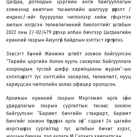
Цагдаа, дотоодын цэргийн анги байгууллагын
хэмжээнд авилгын төсөөллийн шалгуур үзүүлэлт /
индекс/-ийг бууруулах чиглэлээр хийж гүйцэтгэх
ажлын нэгдсэн төлөвлөгөөний биелэлтийг штабын
2022 оны 2/-02/479 дүгээр албан бичгээр Цагдаагийн
ерөнхий газрын Аюулгүй байдлын хэлтэст хүргүүллээ.
Зэвсэгт Хүчний Жанжин штабт зохион байгуулсан
“Төрийн цэргийн болон хууль сахиулах байгууллага
хоорондын тусгай шифр харилцааны журам”-ын
хэлэлцүүлэгт тус хэлтсийн захиргаа, төлөвлөлт, нууц
хариуцсан чиглэлийн ахлах офицер оролцсон.
Архивын ерөнхий газрын Мэргэжил арга зүйн
удирдлагын газрын сургалтын төсөөс зохион
байгуулсан “Баримт бичгийн стандарт, баримт
бичгийг зохион бүрдүүлэх арга зүй” сэдэвт 24 цагийн
мэргэшүүлэх сургалтад тус штабын бичиг хэрэг,
нууцын бичээч, дэд ахлагч М.Сэлэнгэ хамрагдсан.