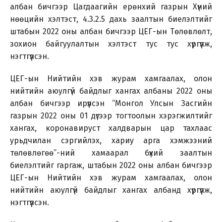
албан бичгээр Цагдаагийн ерөнхий газрын Хүний
нөөцийн хэлтэст, 4.3.2.5 дахь заалтын биелэлтийг
штабын 2022 оны албан бичгээр ЦЕГ-ын Төлөвлөлт,
зохион байгуулалтын хэлтэст тус тус хүргүүлж,
нэгтгүүлсэн.
ЦЕГ-ын Нийтийн хэв журам хамгаалах, олон
нийтийн аюулгүй байдлыг хангах албаны 2022 оны
албан бичгээр ирүүлсэн “Монгол Улсын Засгийн
газрын 2022 оны 01 дүгээр тогтоолын хэрэгжилтийг
хангах, коронавируст халдварын цар тахлаас
урьдчилан сэргийлэх, хариу арга хэмжээний
төлөвлөгөө”-ний хамаарал бүхий заалтын
биелэлтийг гаргаж, штабын 2022 оны албан бичгээр
ЦЕГ-ын Нийтийн хэв журам хамгаалах, олон
нийтийн аюулгүй байдлыг хангах албанд хүргүүлж,
нэгтгүүлсэн.