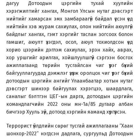
дагуу Дотоодын цэргийн тухай хуулийн
хэрэгжилтийг хангах, Монгол Улсын нутаг дэвсгэрт
нийтийг хамарсан эмх замбараагүй байдал үүссэн үед
нийтийн хэв журам сахиулах, олон нийтийн аюулгүй
байдлыг хангах, гэмт хэргийг таслан зогсоох болон
гамшиг, аюулт үзэгдэл, осол, аюул тохиолдсон үед
хорио цээрийн дэглэм сахиулах, эрэн хайх, аврах,
хор уршгийг арилгах, хойшлуулшгүй сэргээн босгох
ажиллагаанд төрийн тусгайлсан чиг үүрэг бүхий
байгууллагуудад дэмжлэг үзүүлж оролцох чиг үүрэг бүхий
дотоодын цэргийн ангийг Улаанбаатар хотын нутаг
дэвсгэрт шинээр байгуулах хэрэгцээ, шаардлага,
саналыг бэлтгэн ЦЕГ-ын дарга, дотоодын цэргийн
командлагчийн 2022 оны мн-1а/85 дугаар албан
бичгээр Хууль зүй, дотоод хэргийн яаманд хүргүүлсэн.
Террорист үйлдлийн сөрөг тусгай ажиллагааны “Хаан
шонхор-2022” нэгдсэн дадлага, сургуульд Дотоодын