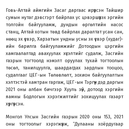
Говь-Алтай аймгийн Засаг даргаас ирүүлсэн Тайшир
сумын нутаг дэвсгэрт байрлах ус цэвэршүүлэх эргийн
толгойн байгууламж, дундын өргөлтийн насос
станц, Алтай хотын төвд байрлах даралтат усан сан,
нөөц эх үүсвэр, Харзатын ундны усны эх үүсвэр (худаг)-
ийн барилга байгууламжийг Дотоодын цэргийн
хамгаалалтад авахуулах хүсэлтийг судалж, Засгийн
газрын тогтоолд нэмэлт оруулах тухай тогтоолын
төсөл, танилцуулга, шаардагдах зардлын тооцоо,
судалгааг ЦЕГ-ын Төлөвлөлт, зохион байгуулалтын
хэлтэстэй хамтран гаргаж, ЦЕГ-ын Тэргүүн дэд даргын
2021 оны албан бичгээр Хууль зүй, дотоод хэргийн
яамны Бодлогын хэрэгжилтийг зохицуулах газарт
хүргүүлсэн.
Монгол Улсын Засгийн газрын 2020 оны 153, 2021
оны тогтоолыг хэрэгжүүлж, “Дулааны хоёрдугаар