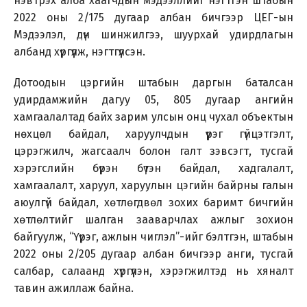
нэвтрэх алба хаагчдын мэдээллийг нэгтгэн штабын
2022 оны 2/175 дугаар албан бичгээр ЦЕГ-ын
Мэдээлэл, дүн шинжилгээ, шуурхай удирдлагын
албанд хүргүүлж, нэгтгүүлсэн.
Дотоодын цэргийн штабын даргын баталсан
удирдамжийн дагуу 05, 805 дугаар ангийн
хамгаалалтад байх зарим улсын онц чухал объектын
нөхцөл байдал, харуулчдын үүрэг гүйцэтгэлт,
цэрэгжилч, жагсаалч болон галт зэвсэгт, тусгай
хэрэгслийн бүрэн бүтэн байдал, хадгалалт,
хамгаалалт, харуул, харуулын цэгийн байрны галын
аюулгүй байдал, хөтлөгдвөл зохих баримт бичгийн
хөтлөлтийг шалган зааварчлах ажлыг зохион
байгуулж, “Үүрэг, ажлын чиглэл”-ийг бэлтгэн, штабын
2022 оны 2/205 дугаар албан бичгээр анги, тусгай
салбар, салаанд хүргүүлэн, хэрэгжилтэд нь хяналт
тавин ажиллаж байна.