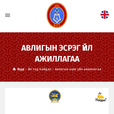
АВЛИГЫН ЭСРЭГ ҮЙЛ
АЖИЛЛАГАА
Нүүр
Ил тод байдал
Авлигын эсрэг үйл ажиллагаа