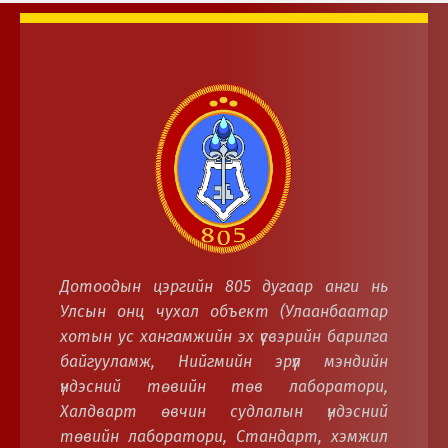
Дотоодын цэргийн 805 дугаар анги нь
Улсын онц чухал объект (Улаанбаатар
хотын ус хангамжийн эх үүсвэрийн барилга
байгууламж, Нийгмийн эрүүл мэндийн
үндэсний төвийн төв лаборатори,
Халдварт өвчин судлалын үндэсний
төвийн лаборатори, Стандарт, хэмжил