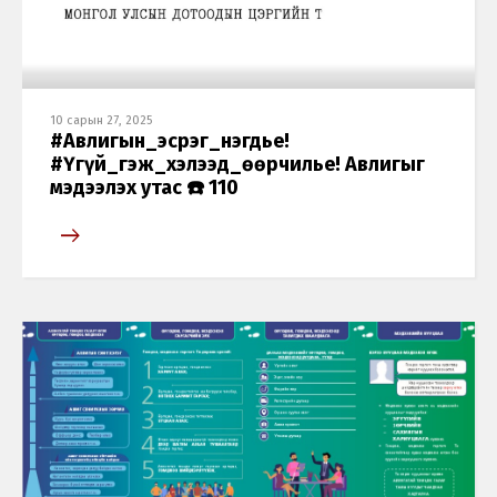
10 сарын 27, 2025
#Авлигын_эсрэг_нэгдье!
#Үгүй_гэж_хэлээд_өөрчилье! Авлигыг
мэдээлэх утас ☎️ 110