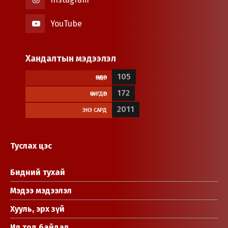
YouTube
Хандалтын мэдээлэл
105
ӨНӨӨДӨР
172
ӨЧИГДӨР
2011
ЭНЭ САРД
Туслах цэс
Бидний тухай
Мэдээ мэдээлэл
Хууль, эрх зүй
Ил тод байдал