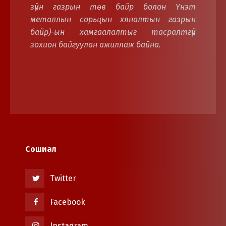
зүйн газрын төв байр болон Үнэт
металлын сорьцын хяналтын газрын
байр)-ын хамгаалалтыг тасралтгүй
зохион байгуулан ажиллаж байна.
Сошиал
Twitter
Facebook
Instagram