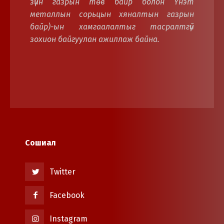
зүйн газрын төв байр болон Үнэт
металлын сорьцын хяналтын газрын
байр)-ын хамгаалалтыг тасралтгүй
зохион байгуулан ажиллаж байна.
Сошиал
Twitter
Facebook
Instagram