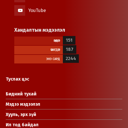
YouTube
Хандалтын мэдээлэл
151
ӨНӨӨДӨР
187
ӨЧИГДӨР
2244
ЭНЭ САРД
Туслах цэс
Бидний тухай
Мэдээ мэдээлэл
Хууль, эрх зүй
Ил тод байдал