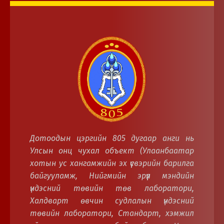
Дотоодын цэргийн 805 дугаар анги нь
Улсын онц чухал объект (Улаанбаатар
хотын ус хангамжийн эх үүсвэрийн барилга
байгууламж, Нийгмийн эрүүл мэндийн
үндэсний төвийн төв лаборатори,
Халдварт өвчин судлалын үндэсний
төвийн лаборатори, Стандарт, хэмжил