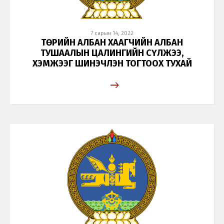
7 сарын 14, 2022
ТӨРИЙН АЛБАН ХААГЧИЙН АЛБАН
ТУШААЛЫН ЦАЛИНГИЙН СҮЛЖЭЭ,
ХЭМЖЭЭГ ШИНЭЧЛЭН ТОГТООХ ТУХАЙ