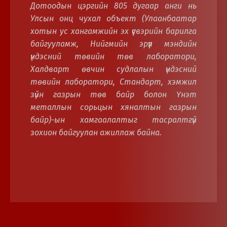
Дотоодын цэргийн 805 дугаар анги нь
Улсын онц чухал объект (Улаанбаатар
хотын ус хангамжийн эх үүсвэрийн барилга
байгууламж, Нийгмийн эрүүл мэндийн
үндэсний төвийн төв лаборатори,
Халдварт өвчин судлалын үндэсний
төвийн лаборатори, Стандарт, хэмжил
зүйн газрын төв байр болон Үнэт
металлын сорьцын хяналтын газрын
байр)-ын хамгаалалтыг тасралтгүй
зохион байгуулан ажиллаж байна.