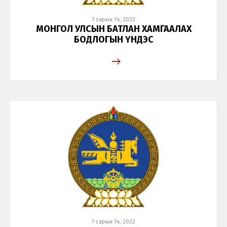
7 сарын 14, 2022
МОНГОЛ УЛСЫН БАТЛАН ХАМГААЛАХ
БОДЛОГЫН ҮНДЭС
Хэл солих
7 сарын 14, 2022