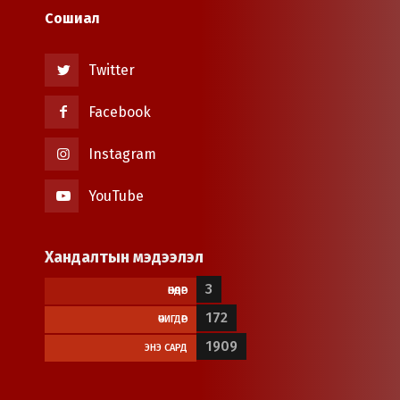
Сошиал
Twitter
Facebook
Instagram
YouTube
Хандалтын мэдээлэл
3
ӨНӨӨДӨР
172
ӨЧИГДӨР
1909
ЭНЭ САРД