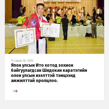
11 сарын 10, 2025
Япон улсын Ито хотод зохион
байгуулагдсан Шидокан каратэгийн
олон улсын нээлттэй тэмцээнд
амжилттай оролцлоо.