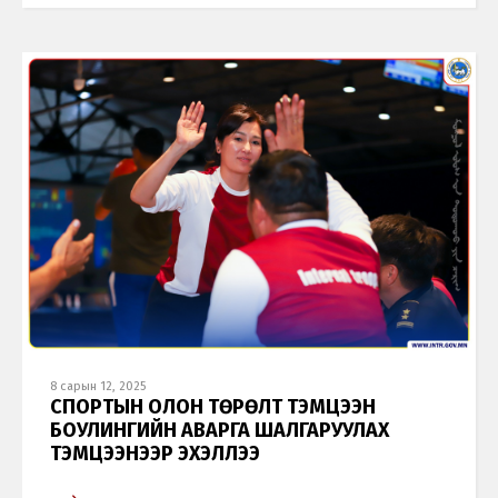
8 сарын 12, 2025
СПОРТЫН ОЛОН ТӨРӨЛТ ТЭМЦЭЭН
БОУЛИНГИЙН АВАРГА ШАЛГАРУУЛАХ
ТЭМЦЭЭНЭЭР ЭХЭЛЛЭЭ