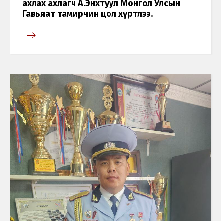
ахлах ахлагч А.Энхтуул Монгол Улсын
Гавьяат тамирчин цол хүртлээ.