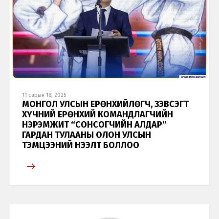
11 сарын 18, 2025
МОНГОЛ УЛСЫН ЕРӨНХИЙЛӨГЧ, ЗЭВСЭГТ
ХҮЧНИЙ ЕРӨНХИЙ КОМАНДЛАГЧИЙН
НЭРЭМЖИТ “СОНСОГЧИЙН АЛДАР”
ГАРДАН ТУЛААНЫ ОЛОН УЛСЫН
ТЭМЦЭЭНИЙ НЭЭЛТ БОЛЛОО