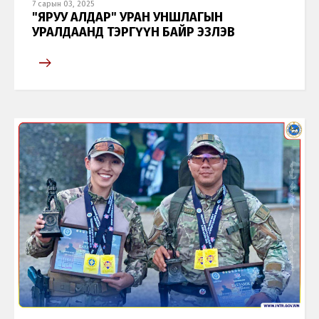
7 сарын 03, 2025
"ЯРУУ АЛДАР" УРАН УНШЛАГЫН
УРАЛДААНД ТЭРГҮҮН БАЙР ЭЗЛЭВ