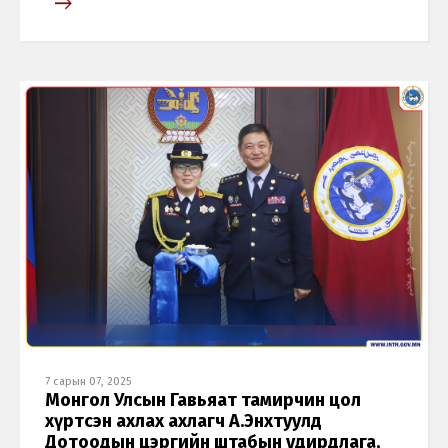
7 сарын 07, 2025
Монгол Улсын Гавьяат тамирчин цол
Хэл солих
хүртсэн ахлах ахлагч А.Энхтуулд
Дотоодын цэргийн штабын удирдлага,