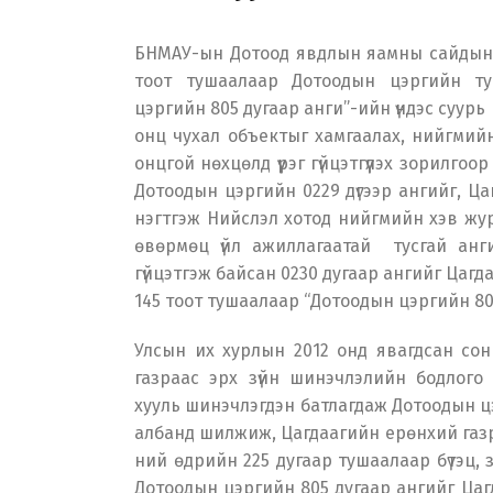
БНМАУ-ын Дотоод явдлын яамны сайдын 
тоот тушаалаар Дотоодын цэргийн ту
цэргийн 805 дугаар анги”-ийн үндэс суурь
онц чухал объектыг хамгаалах, нийгмий
онцгой нөхцөлд үүрэг гүйцэтгүүлэх зорилг
Дотоодын цэргийн 0229 дүгээр ангийг, Ца
нэгтгэж Нийслэл хотод нийгмийн хэв журам
өвөрмөц үйл ажиллагаатай тусгай анги үү
гүйцэтгэж байсан 0230 дугаар ангийг Цаг
145 тоот тушаалаар “Дотоодын цэргийн 80
Улсын их хурлын 2012 онд явагдсан сон
газраас эрх зүйн шинэчлэлийн бодлого
хууль шинэчлэгдэн батлагдаж Дотоодын цэр
албанд шилжиж, Цагдаагийн ерөнхий газры
ний өдрийн 225 дугаар тушаалаар бүтэц, 
Дотоодын цэргийн 805 дугаар ангийг Ца