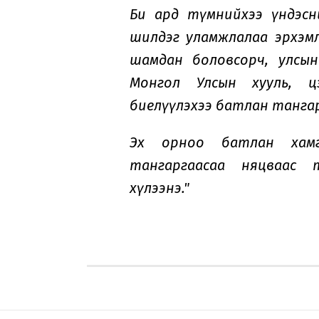
Би ард түмнийхээ үндэсн
шилдэг уламжлалаа эрхэмл
шамдан боловсорч, улсын
Монгол Улсын хууль, ц
биелүүлэхээ батлан танга
Эх орноо батлан хамг
тангаргаасаа няцваас 
хүлээнэ."