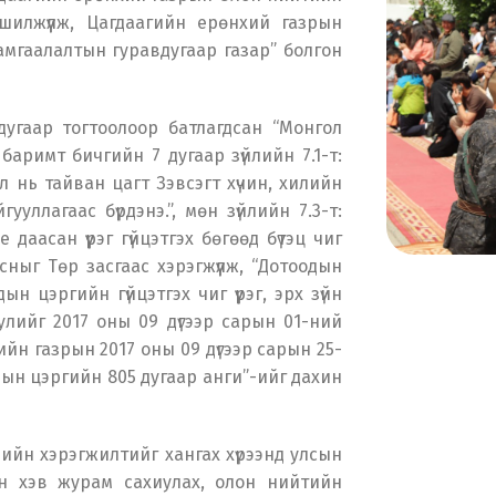
 шилжүүлж, Цагдаагийн ерөнхий газрын
амгаалалтын гуравдугаар газар” болгон
угаар тогтоолоор батлагдсан “Монгол
баримт бичгийн 7 дугаар зүйлийн 7.1-т:
 нь тайван цагт Зэвсэгт хүчин, хилийн
уллагаас бүрдэнэ.”, мөн зүйлийн 7.3-т:
 даасан үүрэг гүйцэтгэх бөгөөд бүтэц чиг
асныг Төр засгаас хэрэгжүүлж, “Дотоодын
н цэргийн гүйцэтгэх чиг үүрэг, эрх зүйн
улийг 2017 оны 09 дүгээр сарын 01-ний
йн газрын 2017 оны 09 дүгээр сарын 25-
ын цэргийн 805 дугаар анги”-ийг дахин
ийн хэрэгжилтийг хангах хүрээнд улсын
йн хэв журам сахиулах, олон нийтийн