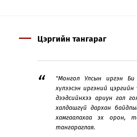
Цэргийн тангараг
"Монгол Улсын иргэн Би 
хүлээсэн иргэний цэргийн 
дээдсийнхээ ариун гал г
халдашгүй дархан байдлы
хамгаалахаа эх орон, т
тангараглая.