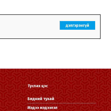
дэлгэрэнгүй
Туслах цэс
Бидний тухай
Мэдээ мэдээлэл