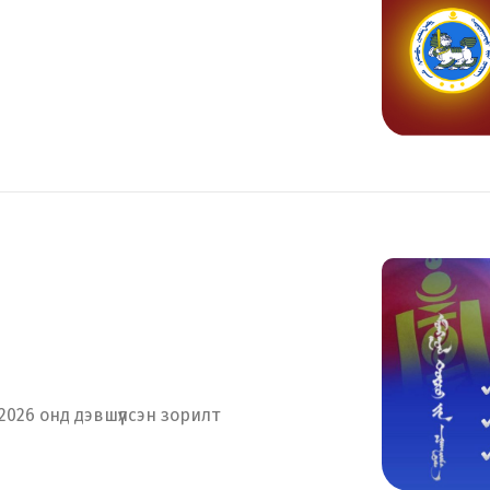
Хэл солих
Монгол
English
026 онд дэвшүүлсэн зорилт