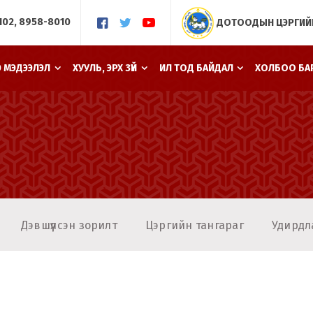
102, 8958-8010
ДОТООДЫН ЦЭРГИЙ
Э МЭДЭЭЛЭЛ
ХУУЛЬ, ЭРХ ЗҮЙ
ИЛ ТОД БАЙДАЛ
ХОЛБОО БА
Дэвшүүлсэн зорилт
Цэргийн тангараг
Удирдл