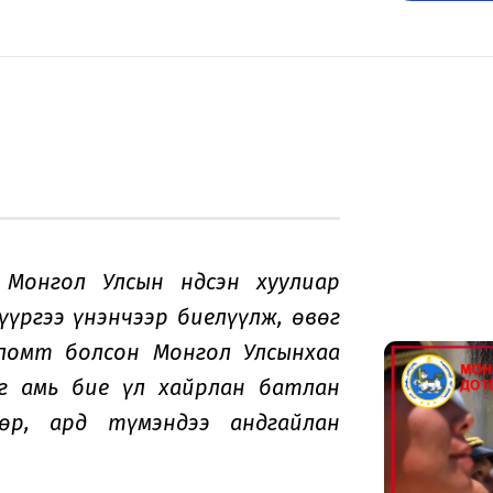
Монгол Улсын Үндсэн хуулиар
үүргээ үнэнчээр биелүүлж, өвөг
оломт болсон Монгол Улсынхаа
г амь бие үл хайрлан батлан
өр, ард түмэндээ андгайлан