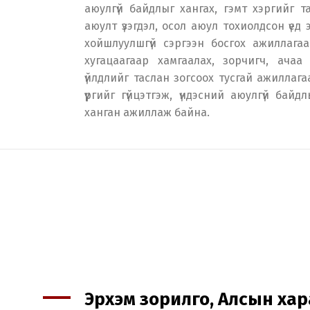
аюулгүй байдлыг хангах, гэмт хэргийг тас
аюулт үзэгдэл, осол аюул тохиолдсон үед 
хойшлуулшгүй сэргээн босгох ажиллагаан
хугацаагаар хамгаалах, зорчигч, ачаа
үйлдлийг таслан зогсоох тусгай ажиллага
үүргийг гүйцэтгэж, үндэсний аюулгүй байдл
ханган ажиллаж байна.
Эрхэм зорилго, Алсын хар