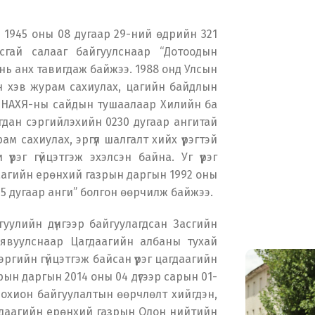
1945 оны 08 дугаар 29-ний өдрийн 321
сгай салааг байгуулснаар “Дотоодын
 нь анх тавигдаж байжээ. 1988 онд Улсын
н хэв журам сахиулах, цагийн байдлын
оор НАХЯ-ны сайдын тушаалаар Хилийн ба
гдан сэргийлэхийн 0230 дугаар ангитай
 сахиулах, эргүүл шалгалт хийх үүрэгтэй
рэг гүйцэтгэж эхэлсэн байна. Уг үүрэг
даагийн ерөнхий газрын даргын 1992 оны
5 дугаар анги” болгон өөрчилж байжээ.
гуулийн дүнгээр байгуулагдсан Засгийн
 явуулснаар Цагдаагийн албаны тухай
гийн гүйцэтгэж байсан үүрэг цагдаагийн
н даргын 2014 оны 04 дүгээр сарын 01-
зохион байгуулалтын өөрчлөлт хийгдэн,
гдаагийн ерөнхий газрын Олон нийтийн