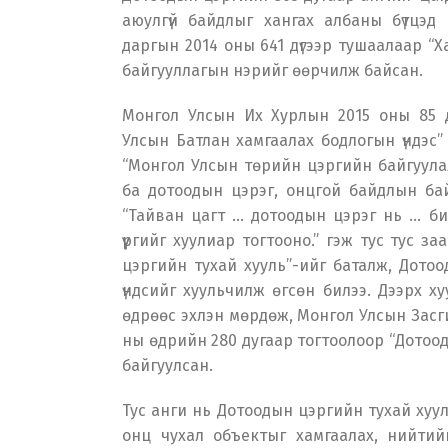
аюулгүй байдлыг хангах албаны бүтцэд
даргын 2014 оны 641 дүгээр тушаалаар “Х
байгууллагын нэрийг өөрчилж байсан.
Монгол Улсын Их Хурлын 2015 оны 85 д
Улсын Батлан хамгаалах бодлогын үндэс” 
“Монгол Улсын төрийн цэргийн байгуулал
ба дотоодын цэрэг, онцгой байдлын байгу
“Тайван цагт ... дотоодын цэрэг нь ... бие
үүргийг хуулиар тогтооно.” гэж тус тус за
цэргийн тухай хууль”-ийг баталж, Дотооды
үндсийг хуульчилж өгсөн билээ. Дээрх ху
өдрөөс эхлэн мөрдөж, Монгол Улсын Засги
ны өдрийн 280 дугаар тогтоолоор “Дотоод
байгуулсан.
Тус анги нь Дотоодын цэргийн тухай хуул
онц чухал объектыг хамгаалах, нийти