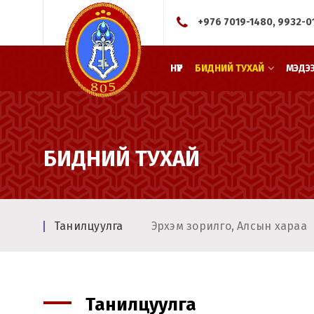
+976 7019-1480, 9932-0
НҮҮР
БИДНИЙ ТУХАЙ
МЭДЭ
БИДНИЙ ТУХАЙ
Танилцуулга
Эрхэм зорилго, Алсын хараа
Танилцуулга