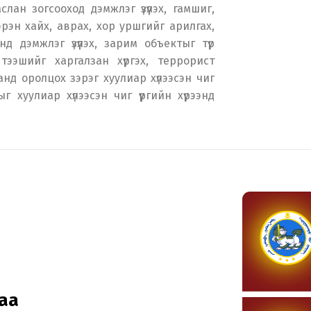
лан зогсооход дэмжлэг үзүүлэх, гамшиг,
эрэн хайх, аврах, хор уршгийг арилгах,
д дэмжлэг үзүүлэх, зарим объектыг түр
 тээшийг харгалзан хүргэх, террорист
анд оролцох зэрэг хуулиар хүлээсэн чиг
ыг хуулиар хүлээсэн чиг үүргийн хүрээнд
аа