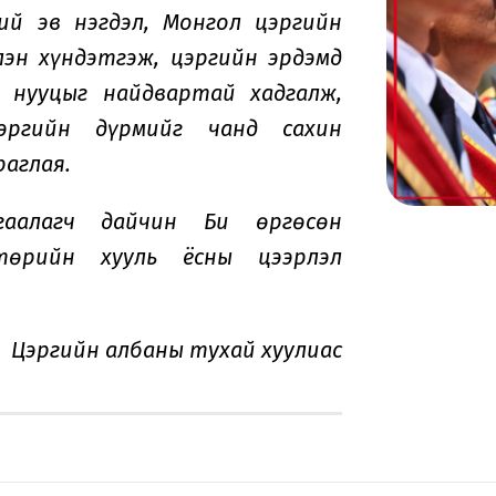
ий эв нэгдэл, Монгол цэргийн
эн хүндэтгэж, цэргийн эрдэмд
 нууцыг найдвартай хадгалж,
эргийн дүрмийг чанд сахин
раглая.
аалагч дайчин Би өргөсөн
төрийн хууль ёсны цээрлэл
Цэргийн албаны тухай хуулиас