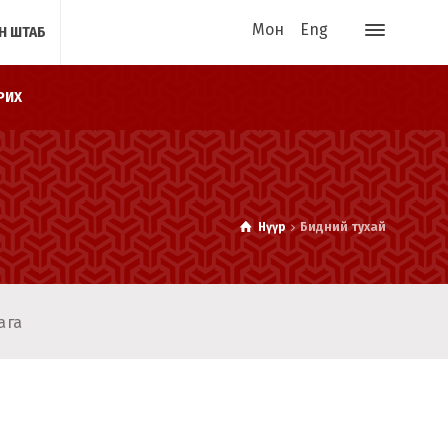
Мон
Eng
Н ШТАБ
РИХ
Нүүр
Бидний тухай
ага