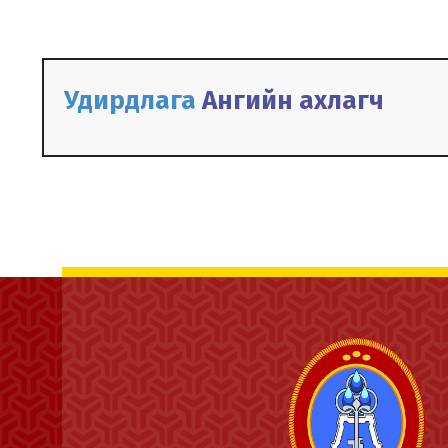
Удирдлага
Ангийн ахлагч