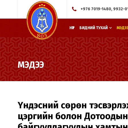
+976 7019-1480, 9932-0
НҮҮР
БИДНИЙ ТУХАЙ
МЭДЭ
МЭДЭЭ
Үндэсний сөрөн тэсвэрлэ
цэргийн болон Дотоодын 
байгууллагуудын хамтын 