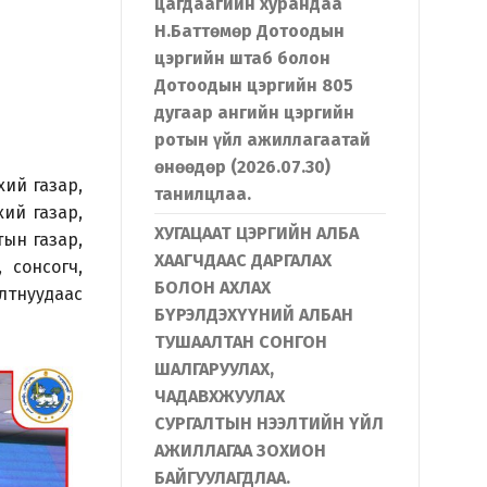
цагдаагийн хурандаа
Н.Баттөмөр Дотоодын
цэргийн штаб болон
Дотоодын цэргийн 805
дугаар ангийн цэргийн
ротын үйл ажиллагаатай
өнөөдөр (2026.07.30)
ий газар,
танилцлаа.
ий газар,
ХУГАЦААТ ЦЭРГИЙН АЛБА
ын газар,
ХААГЧДААС ДАРГАЛАХ
 сонсогч,
БОЛОН АХЛАХ
лтнуудаас
БҮРЭЛДЭХҮҮНИЙ АЛБАН
ТУШААЛТАН СОНГОН
ШАЛГАРУУЛАХ,
ЧАДАВХЖУУЛАХ
СУРГАЛТЫН НЭЭЛТИЙН ҮЙЛ
АЖИЛЛАГАА ЗОХИОН
БАЙГУУЛАГДЛАА.