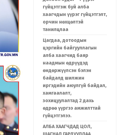
гүйцэтгэж буй алба
хаагчдын үүрэг гүйцэтгэлт,
орчин нөхцөлтэй
танилцлаа
Цагдаа, дотоодын
цэргийн байгууллагын
алба хаагчид баяр
наадмын өдрүүдэд
өндөржүүлсэн бэлэн
байдалд шилжин
иргэдийн аюулгүй байдал,
хамгаалалт,
зохицуулалтад 2 дахь
өдрөө үүргээ амжилттай
гүйцэтгэлээ.
АЛБА ХААГЧДАД ЦОЛ,
ШАГНАЛ ГАРДУУЛЛАА