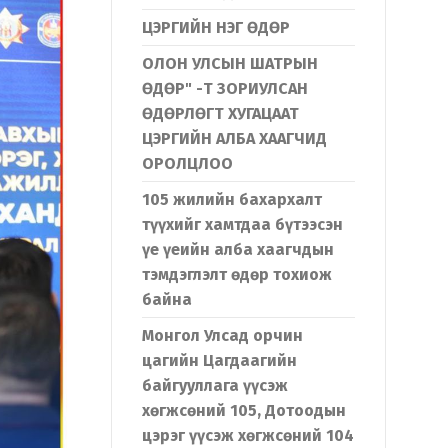
ЦЭРГИЙН НЭГ ӨДӨР
ОЛОН УЛСЫН ШАТРЫН
ӨДӨР" -Т ЗОРИУЛСАН
ӨДӨРЛӨГТ ХУГАЦААТ
ЦЭРГИЙН АЛБА ХААГЧИД
ОРОЛЦЛОО
105 жилийн бахархалт
түүхийг хамтдаа бүтээсэн
үе үеийн алба хаагчдын
тэмдэглэлт өдөр тохиож
байна
Монгол Улсад орчин
цагийн Цагдаагийн
байгууллага үүсэж
хөгжсөний 105, Дотоодын
цэрэг үүсэж хөгжсөний 104