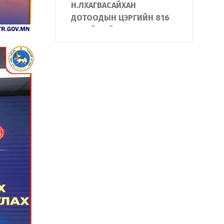
Н.ЛХАГВАСАЙХАН
ДОТООДЫН ЦЭРГИЙН 816
АНГИЙН ҮЙЛ
АЖИЛЛАГААТАЙ ТАНИЛЦЛАА
УЛСЫН ОНЦ ЧУХАЛ
ОБЪЕКТЫН ХАМГААЛАЛТЫН
ЦОГЦ СИСТЕМИЙГ
“ЭРДЭНЭТ ҮЙЛДВЭР”-Т
ТАНИЛЦУУЛЛАА
АЛБА ХААГЧИЙН ГЭР БҮЛД
БАЙШИН БАРЬЖ,
ХҮЛЭЭЛГЭН ӨГЛӨӨ
"Жанжин Зэв "-ийн
нэрэмжит Монгол улсын
аварга шалгаруулах
тэмцээнд Дотоодын
цэргийн алба хаагчид