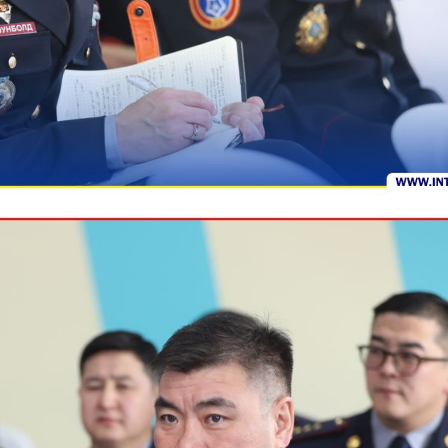
Хэл солих