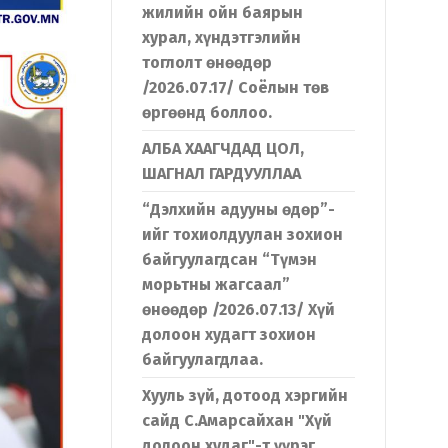
жилийн ойн баярын
хурал, хүндэтгэлийн
тоглолт өнөөдөр
/2026.07.17/ Соёлын төв
өргөөнд боллоо.
АЛБА ХААГЧДАД ЦОЛ,
ШАГНАЛ ГАРДУУЛЛАА
“Дэлхийн адууны өдөр”-
ийг тохиолдуулан зохион
байгуулагдсан “Түмэн
морьтны жагсаал”
өнөөдөр /2026.07.13/ Хүй
долоон худагт зохион
байгуулагдлаа.
Хууль зүй, дотоод хэргийн
сайд С.Амарсайхан "Хүй
долоон худаг"-т үүрэг