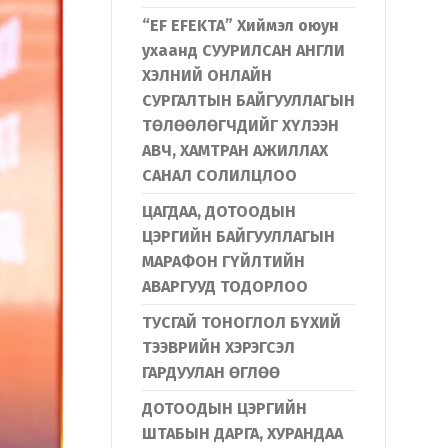
“EF EFEKTA” Хиймэл оюун
ухаанд СУУРИЛСАН АНГЛИ
ХЭЛНИЙ ОНЛАЙН
СУРГАЛТЫН БАЙГУУЛЛАГЫН
ТӨЛӨӨЛӨГЧДИЙГ ХҮЛЭЭН
АВЧ, ХАМТРАН АЖИЛЛАХ
САНАЛ СОЛИЛЦЛОО
ЦАГДАА, ДОТООДЫН
ЦЭРГИЙН БАЙГУУЛЛАГЫН
МАРАФОН ГҮЙЛТИЙН
АВАРГУУД ТОДОРЛОО
ТУСГАЙ ТОНОГЛОЛ БҮХИЙ
ТЭЭВРИЙН ХЭРЭГСЭЛ
ГАРДУУЛАН ӨГЛӨӨ
ДОТООДЫН ЦЭРГИЙН
ШТАБЫН ДАРГА, ХУРАНДАА