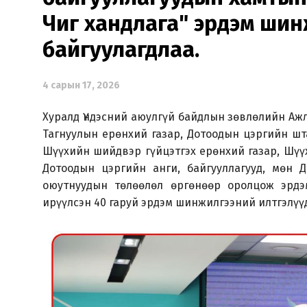
Чиг хандлага" эрдэм шин
байгуулагдлаа.
4 сарын 17, 2026
Хуралд Үндэсний аюулгүй байдлын зөвлөлийн Ажл
Тагнуулын ерөнхий газар, Дотоодын цэргийн шт
Шүүхийн шийдвэр гүйцэтгэх ерөнхий газар, Шүү
Дотоодын цэргийн анги, байгууллагууд, мөн Д
оюутнуудын төлөөлөл өргөнөөр оролцож эрдэм
ирүүлсэн 40 гаруй эрдэм шинжилгээний илтгэлүүд