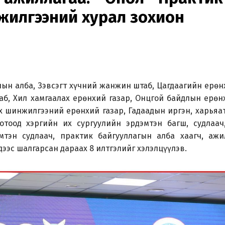
жилгээний хурал зохион
ын алба, Зэвсэгт хүчний жанжин штаб, Цагдаагийн ерөнх
аб, Хил хамгаалах ерөнхий газар, Онцгой байдлын ерөнх
х шинжилгээний ерөнхий газар, Гадаадын иргэн, харьяат
отоод хэргийн их сургуулийн эрдэмтэн багш, судлаач,
тэн судлаач, практик байгууллагын алба хаагч, ажи
ээс шалгарсан дараах 8 илтгэлийг хэлэлцүүлэв.