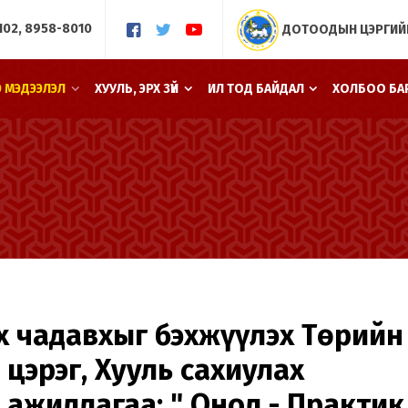
102, 8958-8010
ДОТООДЫН ЦЭРГИЙ
Э МЭДЭЭЛЭЛ
ХУУЛЬ, ЭРХ ЗҮЙ
ИЛ ТОД БАЙДАЛ
ХОЛБОО БА
х чадавхыг бэхжүүлэх Төрийн
цэрэг, Хууль сахиулах
ажиллагаа: " Онол - Практик 