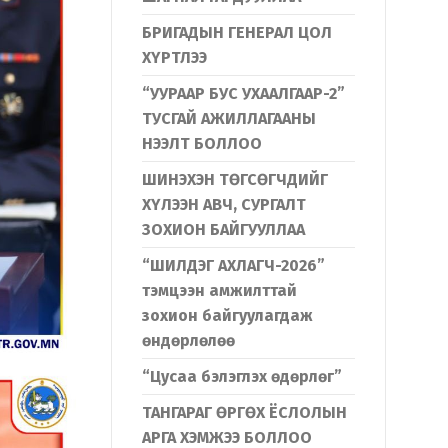
БРИГАДЫН ГЕНЕРАЛ ЦОЛ
ХҮРТЛЭЭ
“УУРААР БУС УХААЛГААР-2”
ТУСГАЙ АЖИЛЛАГААНЫ
НЭЭЛТ БОЛЛОО
ШИНЭХЭН ТӨГСӨГЧДИЙГ
ХҮЛЭЭН АВЧ, СУРГАЛТ
ЗОХИОН БАЙГУУЛЛАА
“ШИЛДЭГ АХЛАГЧ-2026”
тэмцээн амжилттай
зохион байгуулагдаж
өндөрлөлөө
“Цусаа бэлэглэх өдөрлөг”
ТАНГАРАГ ӨРГӨХ ЁСЛОЛЫН
АРГА ХЭМЖЭЭ БОЛЛОО