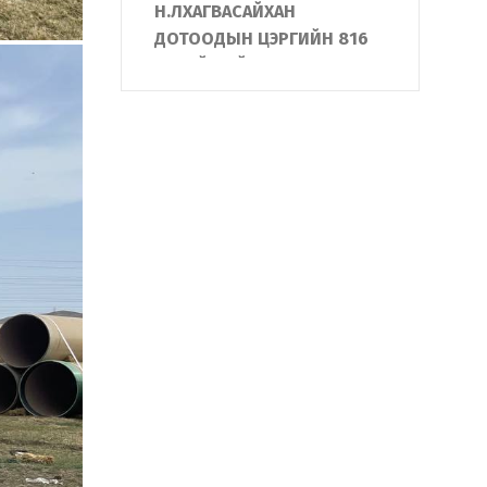
Н.ЛХАГВАСАЙХАН
ДОТООДЫН ЦЭРГИЙН 816
АНГИЙН ҮЙЛ
АЖИЛЛАГААТАЙ ТАНИЛЦЛАА
УЛСЫН ОНЦ ЧУХАЛ
ОБЪЕКТЫН ХАМГААЛАЛТЫН
ЦОГЦ СИСТЕМИЙГ
“ЭРДЭНЭТ ҮЙЛДВЭР”-Т
ТАНИЛЦУУЛЛАА
АЛБА ХААГЧИЙН ГЭР БҮЛД
БАЙШИН БАРЬЖ,
ХҮЛЭЭЛГЭН ӨГЛӨӨ
"Жанжин Зэв "-ийн
нэрэмжит Монгол улсын
аварга шалгаруулах
тэмцээнд Дотоодын
цэргийн алба хаагчид