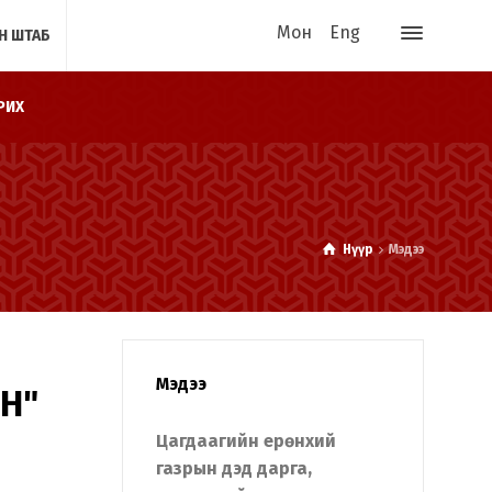
Мон
Eng
Н ШТАБ
РИХ
Нүүр
Мэдээ
Мэдээ
Н"
Цагдаагийн ерөнхий
газрын дэд дарга,