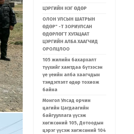
ЦЭРГИЙН НЭГ ӨДӨР
ОЛОН УЛСЫН ШАТРЫН
ӨДӨР" -Т ЗОРИУЛСАН
ӨДӨРЛӨГТ ХУГАЦААТ
ЦЭРГИЙН АЛБА ХААГЧИД
ОРОЛЦЛОО
105 жилийн бахархалт
түүхийг хамтдаа бүтээсэн
үе үеийн алба хаагчдын
тэмдэглэлт өдөр тохиож
байна
Монгол Улсад орчин
цагийн Цагдаагийн
байгууллага үүсэж
хөгжсөний 105, Дотоодын
цэрэг үүсэж хөгжсөний 104