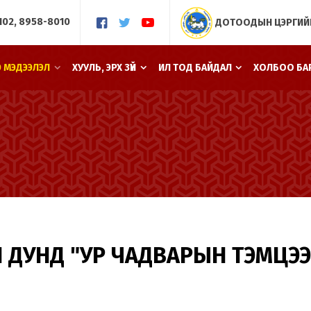
102, 8958-8010
ДОТООДЫН ЦЭРГИЙ
Э МЭДЭЭЛЭЛ
ХУУЛЬ, ЭРХ ЗҮЙ
ИЛ ТОД БАЙДАЛ
ХОЛБОО БА
 ДУНД "УР ЧАДВАРЫН ТЭМЦЭЭ