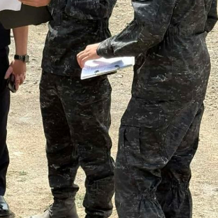
Хэл солих