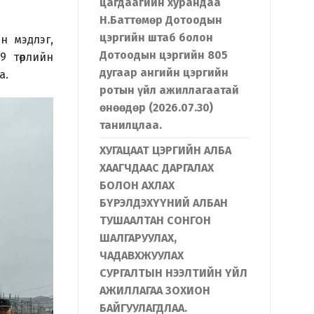
цагдаагийн хурандаа
Н.Баттөмөр Дотоодын
цэргийн штаб болон
н мэдлэг,
Дотоодын цэргийн 805
9 төрлийн
дугаар ангийн цэргийн
а.
ротын үйл ажиллагаатай
өнөөдөр (2026.07.30)
танилцлаа.
ХУГАЦААТ ЦЭРГИЙН АЛБА
ХААГЧДААС ДАРГАЛАХ
БОЛОН АХЛАХ
БҮРЭЛДЭХҮҮНИЙ АЛБАН
ТУШААЛТАН СОНГОН
ШАЛГАРУУЛАХ,
ЧАДАВХЖУУЛАХ
СУРГАЛТЫН НЭЭЛТИЙН ҮЙЛ
АЖИЛЛАГАА ЗОХИОН
БАЙГУУЛАГДЛАА.