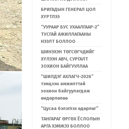
БРИГАДЫН ГЕНЕРАЛ ЦОЛ
ХҮРТЛЭЭ
“УУРААР БУС УХААЛГААР-2”
ТУСГАЙ АЖИЛЛАГААНЫ
НЭЭЛТ БОЛЛОО
ШИНЭХЭН ТӨГСӨГЧДИЙГ
ХҮЛЭЭН АВЧ, СУРГАЛТ
ЗОХИОН БАЙГУУЛЛАА
“ШИЛДЭГ АХЛАГЧ-2026”
тэмцээн амжилттай
зохион байгуулагдаж
өндөрлөлөө
“Цусаа бэлэглэх өдөрлөг”
ТАНГАРАГ ӨРГӨХ ЁСЛОЛЫН
АРГА ХЭМЖЭЭ БОЛЛОО