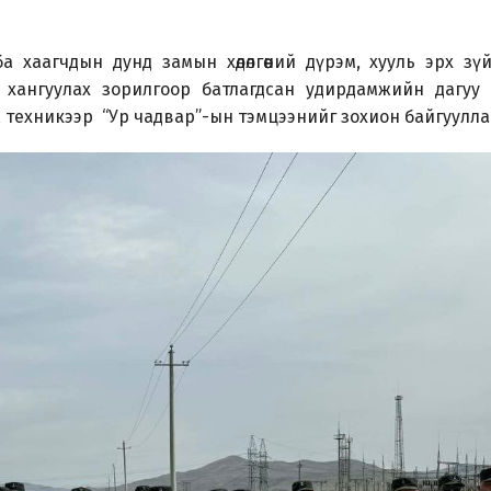
 хаагчдын дунд замын хөдөлгөөний дүрэм, хууль эрх зүй
хангуулах зорилгоор батлагдсан удирдамжийн дагуу 
эгж техникээр “Ур чадвар”-ын тэмцээнийг зохион байгуулла