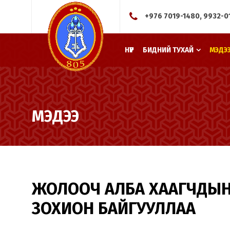
+976 7019-1480, 9932-0
НҮҮР
БИДНИЙ ТУХАЙ
МЭДЭ
МЭДЭЭ
ЖОЛООЧ АЛБА ХААГЧДЫН
ЗОХИОН БАЙГУУЛЛАА