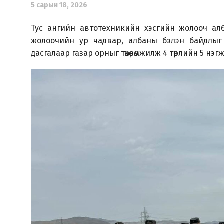
5 сарын 18, 2026
Тус ангийн автотехникийн хэсгийн жолооч алба
жолоочийн ур чадвар, албаны бэлэн байдлыг 
дасгалаар газар орныг төхөөрөмжилж 4 төрлийн 5 н