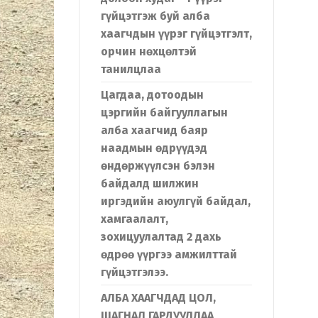
гүйцэтгэж буй алба
хаагчдын үүрэг гүйцэтгэлт,
орчин нөхцөлтэй
танилцлаа
Цагдаа, дотоодын
цэргийн байгууллагын
алба хаагчид баяр
наадмын өдрүүдэд
өндөржүүлсэн бэлэн
байдалд шилжин
иргэдийн аюулгүй байдал,
хамгаалалт,
зохицуулалтад 2 дахь
өдрөө үүргээ амжилттай
гүйцэтгэлээ.
АЛБА ХААГЧДАД ЦОЛ,
ШАГНАЛ ГАРДУУЛЛАА