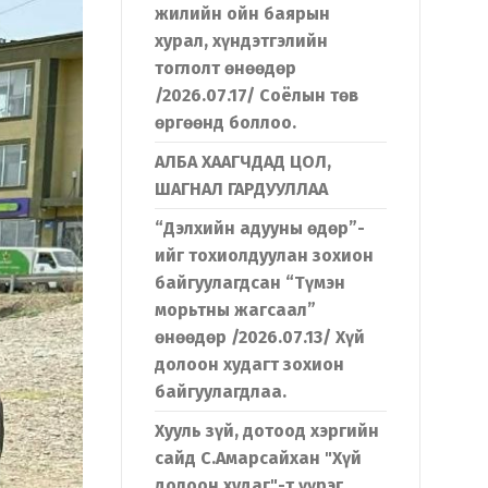
жилийн ойн баярын
хурал, хүндэтгэлийн
тоглолт өнөөдөр
/2026.07.17/ Соёлын төв
өргөөнд боллоо.
АЛБА ХААГЧДАД ЦОЛ,
ШАГНАЛ ГАРДУУЛЛАА
“Дэлхийн адууны өдөр”-
ийг тохиолдуулан зохион
байгуулагдсан “Түмэн
морьтны жагсаал”
өнөөдөр /2026.07.13/ Хүй
долоон худагт зохион
байгуулагдлаа.
Хууль зүй, дотоод хэргийн
сайд С.Амарсайхан "Хүй
долоон худаг"-т үүрэг