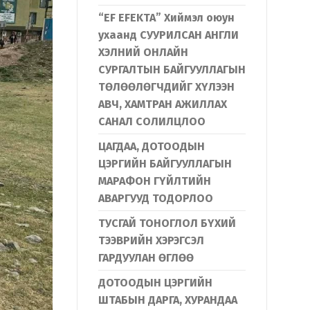
“EF EFEKTA” Хиймэл оюун
ухаанд СУУРИЛСАН АНГЛИ
ХЭЛНИЙ ОНЛАЙН
СУРГАЛТЫН БАЙГУУЛЛАГЫН
ТӨЛӨӨЛӨГЧДИЙГ ХҮЛЭЭН
АВЧ, ХАМТРАН АЖИЛЛАХ
САНАЛ СОЛИЛЦЛОО
ЦАГДАА, ДОТООДЫН
ЦЭРГИЙН БАЙГУУЛЛАГЫН
МАРАФОН ГҮЙЛТИЙН
АВАРГУУД ТОДОРЛОО
ТУСГАЙ ТОНОГЛОЛ БҮХИЙ
ТЭЭВРИЙН ХЭРЭГСЭЛ
ГАРДУУЛАН ӨГЛӨӨ
ДОТООДЫН ЦЭРГИЙН
ШТАБЫН ДАРГА, ХУРАНДАА