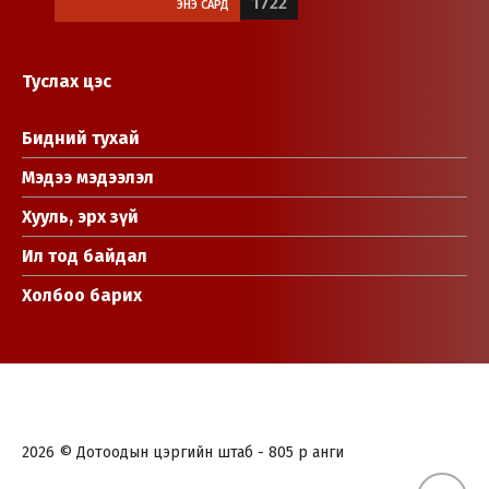
1722
ЭНЭ САРД
Туслах цэс
Бидний тухай
Мэдээ мэдээлэл
Хууль, эрх зүй
Ил тод байдал
Холбоо барих
2026 © Дотоодын цэргийн штаб - 805 р анги