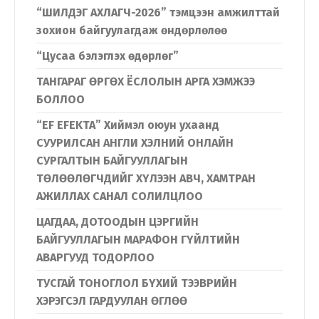
Хэл солих
“ШИЛДЭГ АХЛАГЧ-2026” тэмцээн амжилттай
зохион байгуулагдаж өндөрлөлөө
“Цусаа бэлэглэх өдөрлөг”
Монгол
English
ТАНГАРАГ ӨРГӨХ ЁСЛОЛЫН АРГА ХЭМЖЭЭ
БОЛЛОО
“EF EFEKTA” Хиймэл оюун ухаанд
СУУРИЛСАН АНГЛИ ХЭЛНИЙ ОНЛАЙН
СУРГАЛТЫН БАЙГУУЛЛАГЫН
ТӨЛӨӨЛӨГЧДИЙГ ХҮЛЭЭН АВЧ, ХАМТРАН
АЖИЛЛАХ САНАЛ СОЛИЛЦЛОО
ЦАГДАА, ДОТООДЫН ЦЭРГИЙН
БАЙГУУЛЛАГЫН МАРАФОН ГҮЙЛТИЙН
АВАРГУУД ТОДОРЛОО
ТУСГАЙ ТОНОГЛОЛ БҮХИЙ ТЭЭВРИЙН
ХЭРЭГСЭЛ ГАРДУУЛАН ӨГЛӨӨ