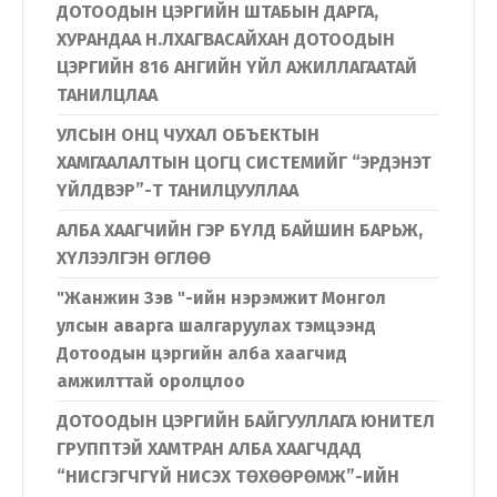
ДОТООДЫН ЦЭРГИЙН ШТАБЫН ДАРГА,
ХУРАНДАА Н.ЛХАГВАСАЙХАН ДОТООДЫН
ЦЭРГИЙН 816 АНГИЙН ҮЙЛ АЖИЛЛАГААТАЙ
ТАНИЛЦЛАА
УЛСЫН ОНЦ ЧУХАЛ ОБЪЕКТЫН
ХАМГААЛАЛТЫН ЦОГЦ СИСТЕМИЙГ “ЭРДЭНЭТ
ҮЙЛДВЭР”-Т ТАНИЛЦУУЛЛАА
АЛБА ХААГЧИЙН ГЭР БҮЛД БАЙШИН БАРЬЖ,
ХҮЛЭЭЛГЭН ӨГЛӨӨ
"Жанжин Зэв "-ийн нэрэмжит Монгол
улсын аварга шалгаруулах тэмцээнд
Дотоодын цэргийн алба хаагчид
амжилттай оролцлоо
ДОТООДЫН ЦЭРГИЙН БАЙГУУЛЛАГА ЮНИТЕЛ
ГРУППТЭЙ ХАМТРАН АЛБА ХААГЧДАД
“НИСГЭГЧГҮЙ НИСЭХ ТӨХӨӨРӨМЖ”-ИЙН