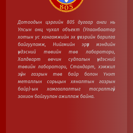
Дотоодын цэргийн 805 дугаар анги нь
Улсын онц чухал объект (Улаанбаатар
хотын ус хангамжийн эх үүсвэрийн барилга
байгууламж, Нийгмийн эрүүл мэндийн
үндэсний төвийн төв лаборатори,
Халдварт өвчин судлалын үндэсний
төвийн лаборатори, Стандарт, хэмжил
зүйн газрын төв байр болон Үнэт
металлын сорьцын хяналтын газрын
байр)-ын хамгаалалтыг тасралтгүй
зохион байгуулан ажиллаж байна.