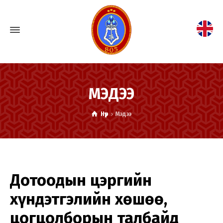
МЭДЭЭ
Нүүр
Мэдээ
Дотоодын цэргийн
хүндэтгэлийн хөшөө,
цогцолборын талбайд