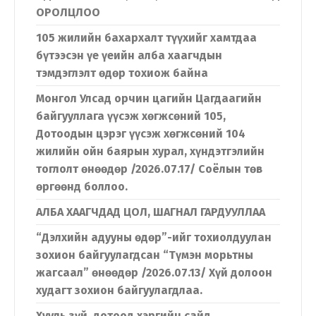
ОРОЛЦЛОО
105 жилийн бахархалт түүхийг хамтдаа
бүтээсэн үе үеийн алба хаагчдын
тэмдэглэлт өдөр тохиож байна
Монгол Улсад орчин цагийн Цагдаагийн
байгууллага үүсэж хөгжсөний 105,
Дотоодын цэрэг үүсэж хөгжсөний 104
жилийн ойн баярын хурал, хүндэтгэлийн
тоглолт өнөөдөр /2026.07.17/ Соёлын төв
өргөөнд боллоо.
АЛБА ХААГЧДАД ЦОЛ, ШАГНАЛ ГАРДУУЛЛАА
“Дэлхийн адууны өдөр”-ийг тохиолдуулан
зохион байгуулагдсан “Түмэн морьтны
жагсаал” өнөөдөр /2026.07.13/ Хүй долоон
худагт зохион байгуулагдлаа.
Хууль зүй, дотоод хэргийн сайд