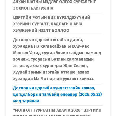
АНХАН ШАТНЫ МЭДЛЭГ ОЛГОХ СУРГАЛТЫГ
ЗОХИОН БАЙГУУЛНА
ЦЭРГИЙН РОТЫН БИЕ БҮРЭЛДЭХҮҮНИЙ
ХЭЭРИЙН СУРГАЛТ, ДАДЛАГЫН АРГА
ХЭМЖЭЭНИЙ НЭЭЛТ БОЛЛОО
Дотоодын цэргийн штабын дарга,
хурандаа Н.Лхагвасайхан БНХАУ-аас
Монгол Улсад суугаа Элчин сайдын яаманд
зочилж, тус улсын Батлан хамгаалахын
атташе, ахлах хурандаа Жан Сюлян,
Хуурай замын цэргийн атташе, ахлах
хурандаа Ма Чи нартай уулзалт хийлээ.
Дотоодын цэргийн хүндэтгэлийн хөшөө,
цогцолборын талбайд өнөөдөр (2026.05.22)
мод тарилаа.
"МОНГОЛ ТУУРГАТНЫ АВАРГА 2026" ЦЭРГИЙН