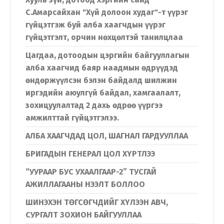
С.Амарсайхан "Хүй долоон худаг"-т үүрэг
гүйцэтгэж буй алба хаагчдын үүрэг
гүйцэтгэлт, орчин нөхцөлтэй танилцлаа
Цагдаа, дотоодын цэргийн байгууллагын
алба хаагчид баяр наадмын өдрүүдэд
өндөржүүлсэн бэлэн байдалд шилжин
иргэдийн аюулгүй байдал, хамгаалалт,
зохицуулалтад 2 дахь өдрөө үүргээ
амжилттай гүйцэтгэлээ.
АЛБА ХААГЧДАД ЦОЛ, ШАГНАЛ ГАРДУУЛЛАА
БРИГАДЫН ГЕНЕРАЛ ЦОЛ ХҮРТЛЭЭ
“УУРААР БУС УХААЛГААР-2” ТУСГАЙ
АЖИЛЛАГААНЫ НЭЭЛТ БОЛЛОО
ШИНЭХЭН ТӨГСӨГЧДИЙГ ХҮЛЭЭН АВЧ,
СУРГАЛТ ЗОХИОН БАЙГУУЛЛАА