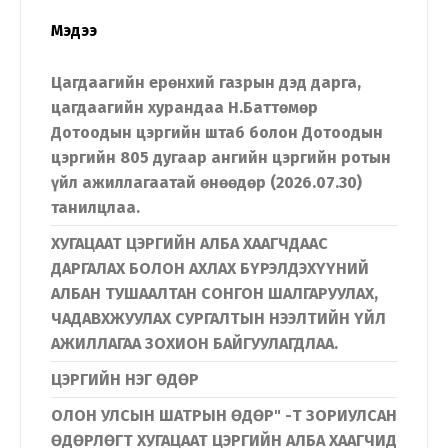
Мэдээ
Цагдаагийн ерөнхий газрын дэд дарга,
цагдаагийн хурандаа Н.Баттөмөр
Дотоодын цэргийн штаб болон Дотоодын
цэргийн 805 дугаар ангийн цэргийн ротын
үйл ажиллагаатай өнөөдөр (2026.07.30)
танилцлаа.
ХУГАЦААТ ЦЭРГИЙН АЛБА ХААГЧДААС
ДАРГАЛАХ БОЛОН АХЛАХ БҮРЭЛДЭХҮҮНИЙ
АЛБАН ТУШААЛТАН СОНГОН ШАЛГАРУУЛАХ,
ЧАДАВХЖУУЛАХ СУРГАЛТЫН НЭЭЛТИЙН ҮЙЛ
АЖИЛЛАГАА ЗОХИОН БАЙГУУЛАГДЛАА.
ЦЭРГИЙН НЭГ ӨДӨР
ОЛОН УЛСЫН ШАТРЫН ӨДӨР" -Т ЗОРИУЛСАН
ӨДӨРЛӨГТ ХУГАЦААТ ЦЭРГИЙН АЛБА ХААГЧИД