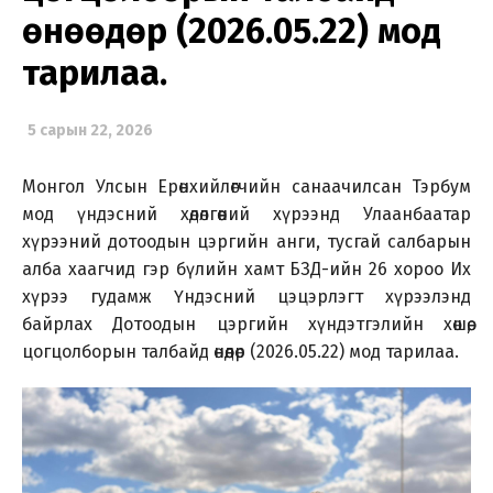
өнөөдөр (2026.05.22) мод
тарилаа.
5 сарын 22, 2026
Монгол Улсын Ерөнхийлөгчийн санаачилсан Тэрбум
мод үндэсний хөдөлгөөний хүрээнд Улаанбаатар
хүрээний дотоодын цэргийн анги, тусгай салбарын
алба хаагчид гэр бүлийн хамт БЗД-ийн 26 хороо Их
хүрээ гудамж Үндэсний цэцэрлэгт хүрээлэнд
байрлах Дотоодын цэргийн хүндэтгэлийн хөшөө,
цогцолборын талбайд өнөөдөр (2026.05.22) мод тарилаа.