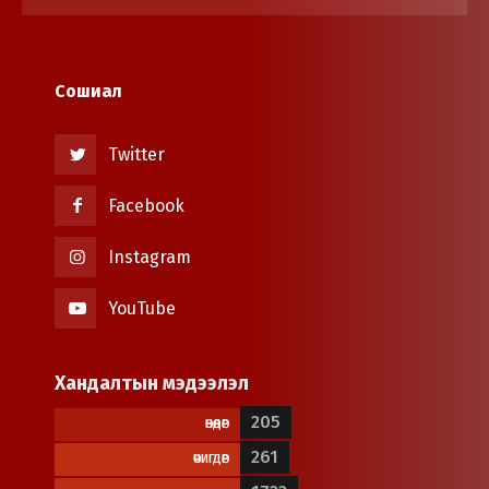
Сошиал
Twitter
Facebook
Instagram
YouTube
Хандалтын мэдээлэл
205
ӨНӨӨДӨР
261
ӨЧИГДӨР