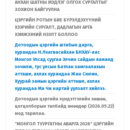
АНХАН ШАТНЫ МЭДЛЭГ ОЛГОХ СУРГАЛТЫГ
ЗОХИОН БАЙГУУЛНА
ЦЭРГИЙН РОТЫН БИЕ БҮРЭЛДЭХҮҮНИЙ
ХЭЭРИЙН СУРГАЛТ, ДАДЛАГЫН АРГА
ХЭМЖЭЭНИЙ НЭЭЛТ БОЛЛОО
Дотоодын цэргийн штабын дарга,
хурандаа Н.Лхагвасайхан БНХАУ-аас
Монгол Улсад суугаа Элчин сайдын яаманд
зочилж, тус улсын Батлан хамгаалахын
атташе, ахлах хурандаа Жан Сюлян,
Хуурай замын цэргийн атташе, ахлах
хурандаа Ма Чи нартай уулзалт хийлээ.
Дотоодын цэргийн хүндэтгэлийн хөшөө,
цогцолборын талбайд өнөөдөр (2026.05.22)
мод тарилаа.
"МОНГОЛ ТУУРГАТНЫ АВАРГА 2026" ЦЭРГИЙН