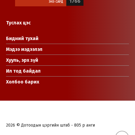
1766
ЭНЭ САРД
Туслах цэс
Бидний тухай
Мэдээ мэдээлэл
Хууль, эрх зүй
Ил тод байдал
Холбоо барих
2026 © Дотоодын цэргийн штаб - 805 р анги