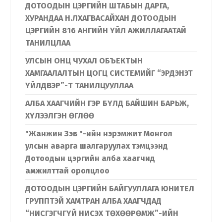
ДОТООДЫН ЦЭРГИЙН ШТАБЫН ДАРГА,
ХУРАНДАА Н.ЛХАГВАСАЙХАН ДОТООДЫН
ЦЭРГИЙН 816 АНГИЙН ҮЙЛ АЖИЛЛАГААТАЙ
ТАНИЛЦЛАА
УЛСЫН ОНЦ ЧУХАЛ ОБЪЕКТЫН
ХАМГААЛАЛТЫН ЦОГЦ СИСТЕМИЙГ “ЭРДЭНЭТ
ҮЙЛДВЭР”-Т ТАНИЛЦУУЛЛАА
АЛБА ХААГЧИЙН ГЭР БҮЛД БАЙШИН БАРЬЖ,
ХҮЛЭЭЛГЭН ӨГЛӨӨ
"Жанжин Зэв "-ийн нэрэмжит Монгол
улсын аварга шалгаруулах тэмцээнд
Дотоодын цэргийн алба хаагчид
амжилттай оролцлоо
ДОТООДЫН ЦЭРГИЙН БАЙГУУЛЛАГА ЮНИТЕЛ
ГРУППТЭЙ ХАМТРАН АЛБА ХААГЧДАД
“НИСГЭГЧГҮЙ НИСЭХ ТӨХӨӨРӨМЖ”-ИЙН