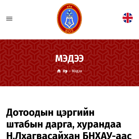
МЭДЭЭ
Нүүр
Мэдээ
Дотоодын цэргийн
штабын дарга, хурандаа
Н.Лхагвасайхан БНХАУ-аас