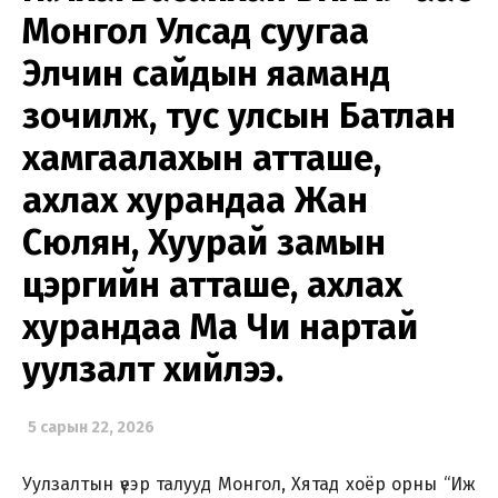
Монгол Улсад суугаа
Элчин сайдын яаманд
зочилж, тус улсын Батлан
хамгаалахын атташе,
ахлах хурандаа Жан
Сюлян, Хуурай замын
цэргийн атташе, ахлах
хурандаа Ма Чи нартай
уулзалт хийлээ.
5 сарын 22, 2026
Уулзалтын үеэр талууд Монгол, Хятад хоёр орны “Иж