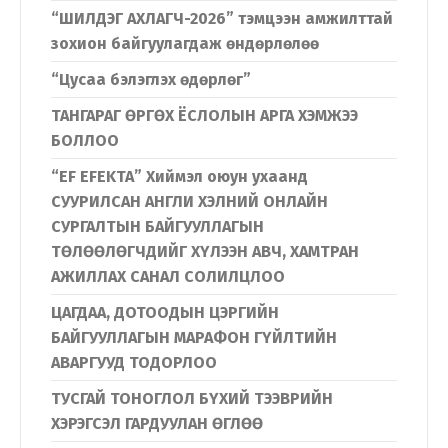
“ШИЛДЭГ АХЛАГЧ-2026” тэмцээн амжилттай
зохион байгуулагдаж өндөрлөлөө
“Цусаа бэлэглэх өдөрлөг”
ТАНГАРАГ ӨРГӨХ ЁСЛОЛЫН АРГА ХЭМЖЭЭ
БОЛЛОО
“EF EFEKTA” Хиймэл оюун ухаанд
СУУРИЛСАН АНГЛИ ХЭЛНИЙ ОНЛАЙН
СУРГАЛТЫН БАЙГУУЛЛАГЫН
ТӨЛӨӨЛӨГЧДИЙГ ХҮЛЭЭН АВЧ, ХАМТРАН
АЖИЛЛАХ САНАЛ СОЛИЛЦЛОО
ЦАГДАА, ДОТООДЫН ЦЭРГИЙН
БАЙГУУЛЛАГЫН МАРАФОН ГҮЙЛТИЙН
АВАРГУУД ТОДОРЛОО
ТУСГАЙ ТОНОГЛОЛ БҮХИЙ ТЭЭВРИЙН
ХЭРЭГСЭЛ ГАРДУУЛАН ӨГЛӨӨ