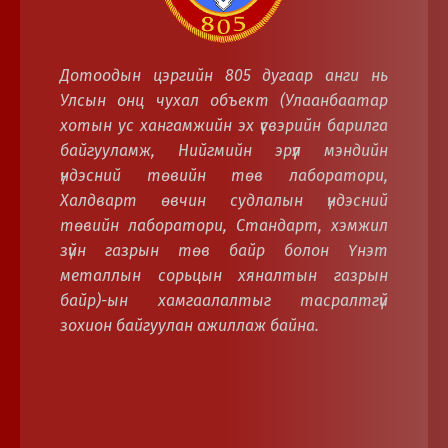
Дотоодын цэргийн 805 дугаар анги нь
Улсын онц чухал объект (Улаанбаатар
хотын ус хангамжийн эх үүсвэрийн барилга
байгууламж, Нийгмийн эрүүл мэндийн
үндэсний төвийн төв лаборатори,
Халдварт өвчин судлалын үндэсний
төвийн лаборатори, Стандарт, хэмжил
зүйн газрын төв байр болон Үнэт
металлын сорьцын хяналтын газрын
байр)-ын хамгаалалтыг тасралтгүй
зохион байгуулан ажиллаж байна.