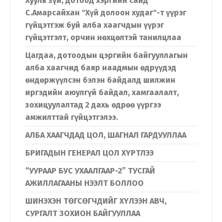
Хууль зүй, дотоод хэргийн сайд
С.Амарсайхан "Хүй долоон худаг"-т үүрэг
гүйцэтгэж буй алба хаагчдын үүрэг
гүйцэтгэлт, орчин нөхцөлтэй танилцлаа
Цагдаа, дотоодын цэргийн байгууллагын
алба хаагчид баяр наадмын өдрүүдэд
өндөржүүлсэн бэлэн байдалд шилжин
иргэдийн аюулгүй байдал, хамгаалалт,
зохицуулалтад 2 дахь өдрөө үүргээ
амжилттай гүйцэтгэлээ.
Хэл солих
АЛБА ХААГЧДАД ЦОЛ, ШАГНАЛ ГАРДУУЛЛАА
БРИГАДЫН ГЕНЕРАЛ ЦОЛ ХҮРТЛЭЭ
Монгол
English
“УУРААР БУС УХААЛГААР-2” ТУСГАЙ
АЖИЛЛАГААНЫ НЭЭЛТ БОЛЛОО
ШИНЭХЭН ТӨГСӨГЧДИЙГ ХҮЛЭЭН АВЧ,
СУРГАЛТ ЗОХИОН БАЙГУУЛЛАА