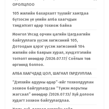
ОРОЛЦЛОО
105 жилийн бахархалт түүхийг хамтдаа
бүтээсэн үе үеийн алба хаагчдын
тэмдэглэлт өдөр тохиож байна
Монгол Улсад орчин цагийн Цагдаагийн
байгууллага үүсэж хөгжсөний 105,
Дотоодын цэрэг үүсэж хөгжсөний 104
жилийн ойн баярын хурал, хүндэтгэлийн
тоглолт өнөөдөр /2026.07.17/ Соёлын төв
өргөөнд боллоо.
АЛБА ХААГЧДАД ЦОЛ, ШАГНАЛ ГАРДУУЛЛАА
“Дэлхийн адууны өдөр”-ийг тохиолдуулан
зохион байгуулагдсан “Түмэн морьтны
жагсаал” өнөөдөр /2026.07.13/ Хүй долоон
худагт зохион байгуулагдлаа.