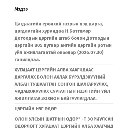
Мэдээ
Цагдаагийн ерөнхий газрын дэд дарга,
цагдаагийн хурандаа Н.Баттөмөр
Дотоодын цэргийн штаб болон Дотоодын
цэргийн 805 дугаар ангийн цэргийн ротын
үйл ажиллагаатай өнөөдөр (2026.07.30)
танилцлаа.
ХУГАЦААТ ЦЭРГИЙН АЛБА ХААГЧДААС
ДАРГАЛАХ БОЛОН АХЛАХ БҮРЭЛДЭХҮҮНИЙ
АЛБАН ТУШААЛТАН СОНГОН ШАЛГАРУУЛАХ,
ЧАДАВХЖУУЛАХ СУРГАЛТЫН НЭЭЛТИЙН ҮЙЛ
АЖИЛЛАГАА ЗОХИОН БАЙГУУЛАГДЛАА.
ЦЭРГИЙН НЭГ ӨДӨР
ОЛОН УЛСЫН ШАТРЫН ӨДӨР" -Т ЗОРИУЛСАН
ӨДӨРЛӨГТ ХУГАЦААТ ЦЭРГИЙН АЛБА ХААГЧИД