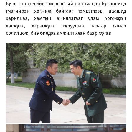
бүрэн стратегийн түншлэл”-ийн харилцаа бүх түвшинд
гүнзгийрэн хөгжиж байгааг тэмдэглээд, цаашид
харилцаа, хамтын ажиллагааг улам өргөжүүлэн
хөгжүүлэх, хэрэгжүүлэх ажлуудын талаар санал
солилцож, бие биедээ амжилт хүсэн баяр хүргэв.