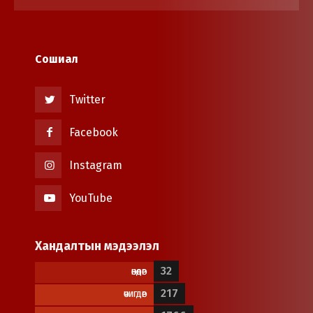
Сошиал
Twitter
Facebook
Instagram
YouTube
Хандалтын мэдээлэл
32
ӨНӨӨДӨР
217
ӨЧИГДӨР