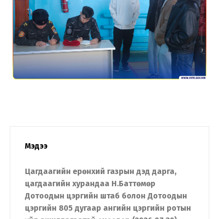
Мэдээ
Цагдаагийн ерөнхий газрын дэд дарга,
цагдаагийн хурандаа Н.Баттөмөр
Дотоодын цэргийн штаб болон Дотоодын
цэргийн 805 дугаар ангийн цэргийн ротын