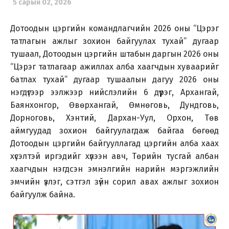
5 сарын 02, 2026
Дотоодын цэргийн командлагчийн 2026 оны “Цэрэг
татлагын ажлыг зохион байгуулах тухай” дугаар
тушаал, Дотоодын цэргийн штабын даргын 2026 оны
“Цэрэг татлагаар ажиллах алба хаагчдын хуваарийг
батлах тухай” дугаар тушаалын дагуу 2026 оны
нэгдүгээр ээлжээр нийслэлийн 6 дүүрэг, Архангай,
Баянхонгор, Өвөрхангай, Өмнөговь, Дундговь,
Дорноговь, Хэнтий, Дархан-Уул, Орхон, Төв
аймгуудад зохион байгуулагдаж байгаа бөгөөд
Дотоодын цэргийн байгууллагад цэргийн алба хаах
хүсэлтэй иргэдийг хүлээн авч, Төрийн тусгай албан
хаагчдын нэгдсэн эмнэлгийн нарийн мэргэжлийн
эмчийн үзлэг, сэтгэл зүйн сорил авах ажлыг зохион
байгуулж байна.