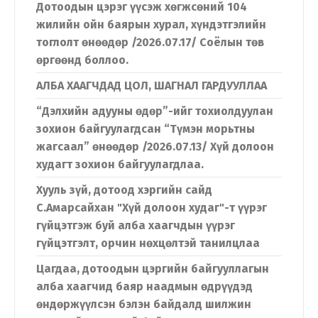
Дотоодын цэрэг үүсэж хөгжсөний 104
жилийн ойн баярын хурал, хүндэтгэлийн
тоглолт өнөөдөр /2026.07.17/ Соёлын төв
өргөөнд боллоо.
АЛБА ХААГЧДАД ЦОЛ, ШАГНАЛ ГАРДУУЛЛАА
“Дэлхийн адууны өдөр”-ийг тохиолдуулан
зохион байгуулагдсан “Түмэн морьтны
жагсаал” өнөөдөр /2026.07.13/ Хүй долоон
худагт зохион байгуулагдлаа.
Хууль зүй, дотоод хэргийн сайд
С.Амарсайхан "Хүй долоон худаг"-т үүрэг
гүйцэтгэж буй алба хаагчдын үүрэг
гүйцэтгэлт, орчин нөхцөлтэй танилцлаа
Цагдаа, дотоодын цэргийн байгууллагын
алба хаагчид баяр наадмын өдрүүдэд
өндөржүүлсэн бэлэн байдалд шилжин