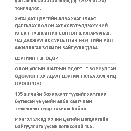
үйл ажиллагаатай өнөөдөр (2026.07.30)
танилцлаа.
ХУГАЦААТ ЦЭРГИЙН АЛБА ХААГЧДААС
ДАРГАЛАХ БОЛОН АХЛАХ БҮРЭЛДЭХҮҮНИЙ
АЛБАН ТУШААЛТАН СОНГОН ШАЛГАРУУЛАХ,
ЧАДАВХЖУУЛАХ СУРГАЛТЫН НЭЭЛТИЙН ҮЙЛ
АЖИЛЛАГАА ЗОХИОН БАЙГУУЛАГДЛАА.
ЦЭРГИЙН НЭГ ӨДӨР
ОЛОН УЛСЫН ШАТРЫН ӨДӨР" -Т ЗОРИУЛСАН
ӨДӨРЛӨГТ ХУГАЦААТ ЦЭРГИЙН АЛБА ХААГЧИД
ОРОЛЦЛОО
105 жилийн бахархалт түүхийг хамтдаа
бүтээсэн үе үеийн алба хаагчдын
тэмдэглэлт өдөр тохиож байна
Монгол Улсад орчин цагийн Цагдаагийн
байгууллага үүсэж хөгжсөний 105,