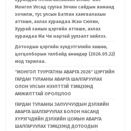
Монгол Улсад суугаа Элчин сайдын яаманд
зочилж, тус улсын Батлан хамгаалахын
атташе, ахлах хурандаа Жан Сюлян,
Хуурай замын цэргийн атташе, ахлах
хурандаа Ма Чи нартай уулзалт хийлээ.
Дотоодын цэргийн хүндэтгэлийн хөшөө,
цогцолборын талбайд өнөөдөр (2026.05.22)
мод тарилаа.
"МОНГОЛ ТУУРГАТНЫ АВАРГА 2026" ЦЭРГИЙН
ГАРДАН ТУЛААНЫ АВАРГА ШАЛГАРУУЛАХ
ОЛОН УЛСЫН НЭЭЛТТЭЙ ТЭМЦЭЭНД
АМЖИЛТТАЙ ОРОЛЦЛОО
ГАРДАН ТУЛААНЫ ЗАЛУУЧУУДЫН ДЭЛХИЙН
АВАРГА ШАЛГАРУУЛАХ БОЛОН НАСАНД
ХҮРЭГЧДИЙН ДЭЛХИЙН ЦОМЫН АВАРГА
ШАЛГАРУУЛАХ ТЭМЦЭЭНД ДОТООДЫН