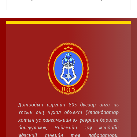
ЦЭРГИЙН АЛБА ХААГЧИД АМЖИЛТТАЙ
ОРОЛЦЛОО
Дотоодын цэргийн 805 дугаар анги нь
Улсын онц чухал объект (Улаанбаатар
хотын ус хангамжийн эх үүсвэрийн барилга
байгууламж, Нийгмийн эрүүл мэндийн
үндэсний төвийн төв лаборатори,