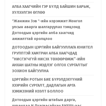
АЛБА ХААГЧИЙН ГЭР БҮЛД БАЙШИН БАРЬЖ,
ХҮЛЭЭЛГЭН ӨГЛӨӨ
"Жанжин Зэв "-ийн нэрэмжит Монгол
улсын аварга шалгаруулах тэмцээнд
Дотоодын цэргийн алба хаагчид
амжилттай оролцлоо
ДОТООДЫН ЦЭРГИЙН БАЙГУУЛЛАГА ЮНИТЕЛ
ГРУППТЭЙ ХАМТРАН АЛБА ХААГЧДАД
“НИСГЭГЧГҮЙ НИСЭХ ТӨХӨӨРӨМЖ”-ИЙН
АНХАН ШАТНЫ МЭДЛЭГ ОЛГОХ СУРГАЛТЫГ
ЗОХИОН БАЙГУУЛНА
ЦЭРГИЙН РОТЫН БИЕ БҮРЭЛДЭХҮҮНИЙ
ХЭЭРИЙН СУРГАЛТ, ДАДЛАГЫН АРГА
ХЭМЖЭЭНИЙ НЭЭЛТ БОЛЛОО
Дотоодын цэргийн штабын дарга,
хурандаа Н.Лхагвасайхан БНХАУ-аас