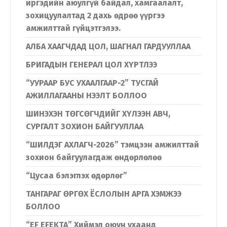
иргэдийн аюулгүй байдал, хамгаалалт,
зохицуулалтад 2 дахь өдрөө үүргээ
амжилттай гүйцэтгэлээ.
АЛБА ХААГЧДАД ЦОЛ, ШАГНАЛ ГАРДУУЛЛАА
БРИГАДЫН ГЕНЕРАЛ ЦОЛ ХҮРТЛЭЭ
Хэл солих
“УУРААР БУС УХААЛГААР-2” ТУСГАЙ
АЖИЛЛАГААНЫ НЭЭЛТ БОЛЛОО
ШИНЭХЭН ТӨГСӨГЧДИЙГ ХҮЛЭЭН АВЧ,
Монгол
English
СУРГАЛТ ЗОХИОН БАЙГУУЛЛАА
“ШИЛДЭГ АХЛАГЧ-2026” тэмцээн амжилттай
зохион байгуулагдаж өндөрлөлөө
“Цусаа бэлэглэх өдөрлөг”
ТАНГАРАГ ӨРГӨХ ЁСЛОЛЫН АРГА ХЭМЖЭЭ
БОЛЛОО
“EF EFEKTA” Хиймэл оюун ухаанд