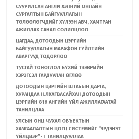
СУУРИЛСАН АНГЛИ ХЭЛНИЙ ОНЛАЙН
СУРГАЛТЫН БАЙГУУЛЛАГЫН
ТӨЛӨӨЛӨГЧДИЙГ ХҮЛЭЭН АВЧ, ХАМТРАН
АЖИЛЛАХ САНАЛ СОЛИЛЦЛОО
ЦАГДАА, ДОТООДЫН ЦЭРГИЙН
БАЙГУУЛЛАГЫН МАРАФОН ГҮЙЛТИЙН
АВАРГУУД ТОДОРЛОО
ТУСГАЙ ТОНОГЛОЛ БҮХИЙ ТЭЭВРИЙН
ХЭРЭГСЭЛ ГАРДУУЛАН ӨГЛӨӨ
ДОТООДЫН ЦЭРГИЙН ШТАБЫН ДАРГА,
ХУРАНДАА Н.ЛХАГВАСАЙХАН ДОТООДЫН
ЦЭРГИЙН 816 АНГИЙН ҮЙЛ АЖИЛЛАГААТАЙ
ТАНИЛЦЛАА
УЛСЫН ОНЦ ЧУХАЛ ОБЪЕКТЫН
ХАМГААЛАЛТЫН ЦОГЦ СИСТЕМИЙГ “ЭРДЭНЭТ
ҮЙЛДВЭР”-Т ТАНИЛЦУУЛЛАА