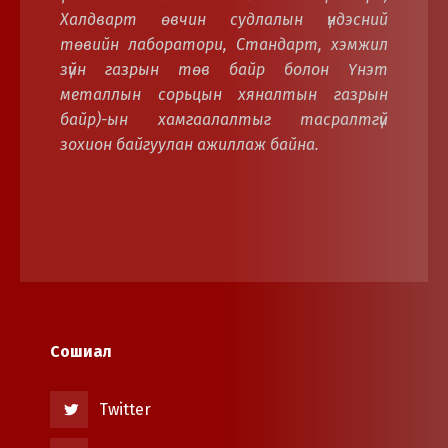
Халдварт өвчин судлалын үндэсний
төвийн лаборатори, Стандарт, хэмжил
зүйн газрын төв байр болон Үнэт
металлын сорьцын хяналтын газрын
байр)-ын хамгаалалтыг тасралтгүй
зохион байгуулан ажиллаж байна.
Сошиал
Twitter