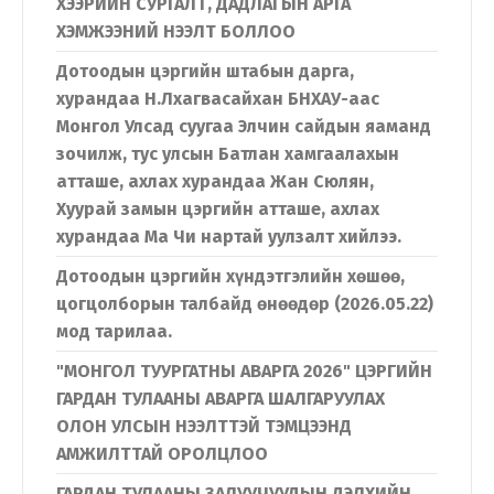
ХЭЭРИЙН СУРГАЛТ, ДАДЛАГЫН АРГА
ХЭМЖЭЭНИЙ НЭЭЛТ БОЛЛОО
Дотоодын цэргийн штабын дарга,
хурандаа Н.Лхагвасайхан БНХАУ-аас
Монгол Улсад суугаа Элчин сайдын яаманд
зочилж, тус улсын Батлан хамгаалахын
атташе, ахлах хурандаа Жан Сюлян,
Хуурай замын цэргийн атташе, ахлах
хурандаа Ма Чи нартай уулзалт хийлээ.
Дотоодын цэргийн хүндэтгэлийн хөшөө,
цогцолборын талбайд өнөөдөр (2026.05.22)
мод тарилаа.
"МОНГОЛ ТУУРГАТНЫ АВАРГА 2026" ЦЭРГИЙН
ГАРДАН ТУЛААНЫ АВАРГА ШАЛГАРУУЛАХ
ОЛОН УЛСЫН НЭЭЛТТЭЙ ТЭМЦЭЭНД
АМЖИЛТТАЙ ОРОЛЦЛОО
ГАРДАН ТУЛААНЫ ЗАЛУУЧУУДЫН ДЭЛХИЙН