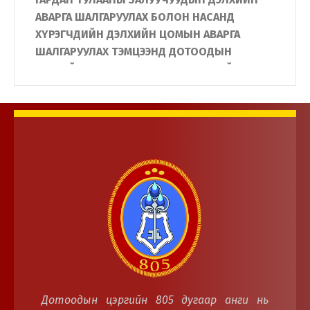
АВАРГА ШАЛГАРУУЛАХ БОЛОН НАСАНД
ХҮРЭГЧДИЙН ДЭЛХИЙН ЦОМЫН АВАРГА
ШАЛГАРУУЛАХ ТЭМЦЭЭНД ДОТООДЫН
ЦЭРГИЙН АЛБА ХААГЧИД АМЖИЛТТАЙ
ОРОЛЦЛОО
Дотоодын цэргийн 805 дугаар анги нь