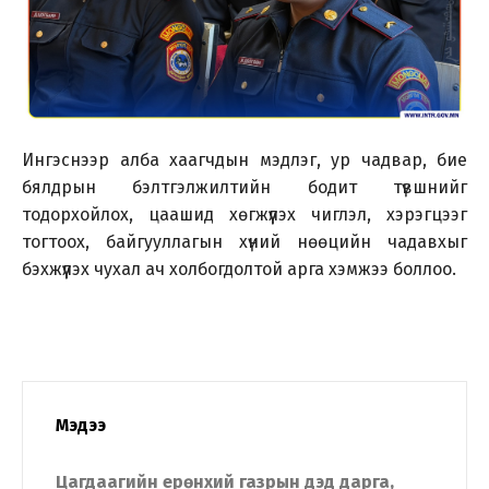
Ингэснээр алба хаагчдын мэдлэг, ур чадвар, бие
бялдрын бэлтгэлжилтийн бодит түвшнийг
тодорхойлох, цаашид хөгжүүлэх чиглэл, хэрэгцээг
тогтоох, байгууллагын хүний нөөцийн чадавхыг
бэхжүүлэх чухал ач холбогдолтой арга хэмжээ боллоо.
Мэдээ
Цагдаагийн ерөнхий газрын дэд дарга,