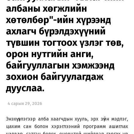
албаны хөгжлийн
хөтөлбөр"-ийн хүрээнд
ахлагч бүрэлдэхүүний
түвшин тогтоох үзлэг төв,
орон нутгийн анги,
байгууллагын хэмжээнд
зохион байгуулагдаж
дууслаа.
4 сарын 29, 2026
Энэхүү үзлэгээр алба хаагчдын хууль, эрх зүйн мэдлэг,
цахим сан болон хэрэглээний программ ашиглах
чадвар, сэтгэн бодох, оновчтой шийдвэр гаргах ур