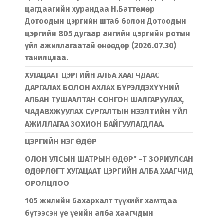
цагдаагийн хурандаа Н.Баттөмөр
Дотоодын цэргийн штаб болон Дотоодын
цэргийн 805 дугаар ангийн цэргийн ротын
үйл ажиллагаатай өнөөдөр (2026.07.30)
танилцлаа.
ХУГАЦААТ ЦЭРГИЙН АЛБА ХААГЧДААС
ДАРГАЛАХ БОЛОН АХЛАХ БҮРЭЛДЭХҮҮНИЙ
АЛБАН ТУШААЛТАН СОНГОН ШАЛГАРУУЛАХ,
ЧАДАВХЖУУЛАХ СУРГАЛТЫН НЭЭЛТИЙН ҮЙЛ
АЖИЛЛАГАА ЗОХИОН БАЙГУУЛАГДЛАА.
ЦЭРГИЙН НЭГ ӨДӨР
ОЛОН УЛСЫН ШАТРЫН ӨДӨР" -Т ЗОРИУЛСАН
ӨДӨРЛӨГТ ХУГАЦААТ ЦЭРГИЙН АЛБА ХААГЧИД
ОРОЛЦЛОО
105 жилийн бахархалт түүхийг хамтдаа
бүтээсэн үе үеийн алба хаагчдын