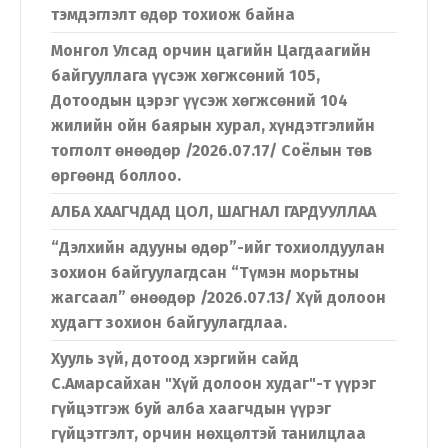
тэмдэглэлт өдөр тохиож байна
Монгол Улсад орчин цагийн Цагдаагийн
байгууллага үүсэж хөгжсөний 105,
Дотоодын цэрэг үүсэж хөгжсөний 104
жилийн ойн баярын хурал, хүндэтгэлийн
тоглолт өнөөдөр /2026.07.17/ Соёлын төв
өргөөнд боллоо.
АЛБА ХААГЧДАД ЦОЛ, ШАГНАЛ ГАРДУУЛЛАА
“Дэлхийн адууны өдөр”-ийг тохиолдуулан
зохион байгуулагдсан “Түмэн морьтны
жагсаал” өнөөдөр /2026.07.13/ Хүй долоон
худагт зохион байгуулагдлаа.
Хууль зүй, дотоод хэргийн сайд
С.Амарсайхан "Хүй долоон худаг"-т үүрэг
гүйцэтгэж буй алба хаагчдын үүрэг
Хэл солих
гүйцэтгэлт, орчин нөхцөлтэй танилцлаа