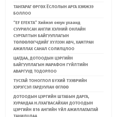
ТАНГАРАГ ӨРГӨХ ЁСЛОЛЫН АРГА ХЭМЖЭЭ
БОЛЛОО
“EF EFEKTA” Хиймэл оюун ухаанд
СУУРИЛСАН АНГЛИ ХЭЛНИЙ ОНЛАЙН
СУРГАЛТЫН БАЙГУУЛЛАГЫН
ТӨЛӨӨЛӨГЧДИЙГ ХҮЛЭЭН АВЧ, ХАМТРАН
АЖИЛЛАХ САНАЛ СОЛИЛЦЛОО
ЦАГДАА, ДОТООДЫН ЦЭРГИЙН
БАЙГУУЛЛАГЫН МАРАФОН ГҮЙЛТИЙН
АВАРГУУД ТОДОРЛОО
ТУСГАЙ ТОНОГЛОЛ БҮХИЙ ТЭЭВРИЙН
ХЭРЭГСЭЛ ГАРДУУЛАН ӨГЛӨӨ
ДОТООДЫН ЦЭРГИЙН ШТАБЫН ДАРГА,
ХУРАНДАА Н.ЛХАГВАСАЙХАН ДОТООДЫН
ЦЭРГИЙН 816 АНГИЙН ҮЙЛ АЖИЛЛАГААТАЙ
ТАНИЛЦЛАА