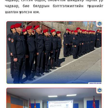
чадвар, бие бялдрын бэлтгэлжилтийн түвшнийг
шалган үнэлсэн юм.