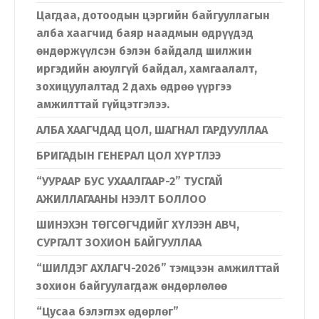
Цагдаа, дотоодын цэргийн байгууллагын
алба хаагчид баяр наадмын өдрүүдэд
Монгол
English
өндөржүүлсэн бэлэн байдалд шилжин
иргэдийн аюулгүй байдал, хамгаалалт,
зохицуулалтад 2 дахь өдрөө үүргээ
амжилттай гүйцэтгэлээ.
АЛБА ХААГЧДАД ЦОЛ, ШАГНАЛ ГАРДУУЛЛАА
БРИГАДЫН ГЕНЕРАЛ ЦОЛ ХҮРТЛЭЭ
“УУРААР БУС УХААЛГААР-2” ТУСГАЙ
АЖИЛЛАГААНЫ НЭЭЛТ БОЛЛОО
ШИНЭХЭН ТӨГСӨГЧДИЙГ ХҮЛЭЭН АВЧ,
СУРГАЛТ ЗОХИОН БАЙГУУЛЛАА
“ШИЛДЭГ АХЛАГЧ-2026” тэмцээн амжилттай
зохион байгуулагдаж өндөрлөлөө
“Цусаа бэлэглэх өдөрлөг”