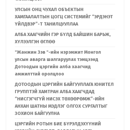
УЛСЫН ОНЦ ЧУХАЛ ОБЪЕКТЫН
ХАМГААЛАЛТЫН ЦОГЦ СИСТЕМИЙГ “ЭРДЭНЭТ
ҮЙЛДВЭР”-Т ТАНИЛЦУУЛЛАА
АЛБА ХААГЧИЙН ГЭР БҮЛД БАЙШИН БАРЬЖ,
ХҮЛЭЭЛГЭН ӨГЛӨӨ
"Жанжин Зэв "-ийн нэрэмжит Монгол
улсын аварга шалгаруулах тэмцээнд
Дотоодын цэргийн алба хаагчид
амжилттай оролцлоо
ДОТООДЫН ЦЭРГИЙН БАЙГУУЛЛАГА ЮНИТЕЛ
ГРУППТЭЙ ХАМТРАН АЛБА ХААГЧДАД
“НИСГЭГЧГҮЙ НИСЭХ ТӨХӨӨРӨМЖ”-ИЙН
АНХАН ШАТНЫ МЭДЛЭГ ОЛГОХ СУРГАЛТЫГ
ЗОХИОН БАЙГУУЛНА
ЦЭРГИЙН РОТЫН БИЕ БҮРЭЛДЭХҮҮНИЙ