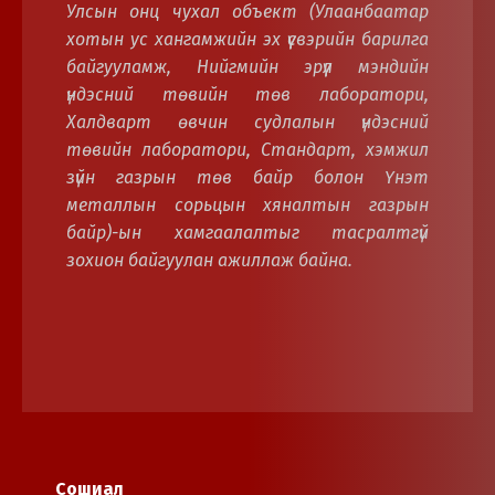
Улсын онц чухал объект (Улаанбаатар
хотын ус хангамжийн эх үүсвэрийн барилга
байгууламж, Нийгмийн эрүүл мэндийн
үндэсний төвийн төв лаборатори,
Халдварт өвчин судлалын үндэсний
төвийн лаборатори, Стандарт, хэмжил
зүйн газрын төв байр болон Үнэт
металлын сорьцын хяналтын газрын
байр)-ын хамгаалалтыг тасралтгүй
зохион байгуулан ажиллаж байна.
Сошиал