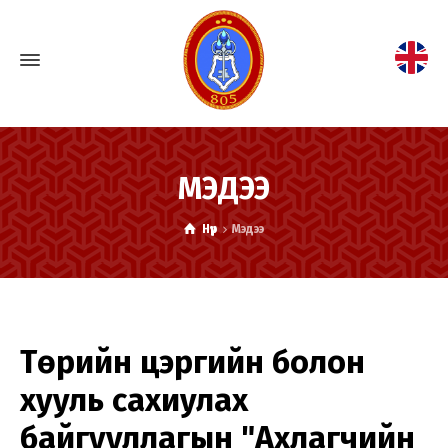
МЭДЭЭ
Нүүр
Мэдээ
Төрийн цэргийн болон
хууль сахиулах
байгууллагын "Ахлагчийн