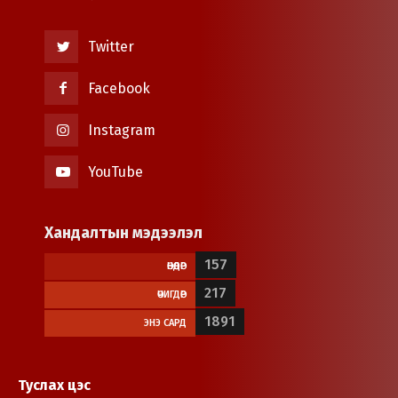
Twitter
Facebook
Instagram
YouTube
Хандалтын мэдээлэл
157
ӨНӨӨДӨР
217
ӨЧИГДӨР
1891
ЭНЭ САРД
Туслах цэс