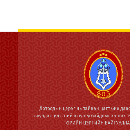
Дотоодын цэрэг нь тайван цагт бие даас
явуулдаг, үндэсний аюулгүй байдлыг хангах ту
ТӨРИЙН ЦЭРГИЙН БАЙГУУЛЛА