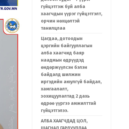
гүйцэтгэж буй алба
хаагчдын үүрэг гүйцэтгэлт,
орчин нөхцөлтэй
танилцлаа
Цагдаа, дотоодын
цэргийн байгууллагын
алба хаагчид баяр
наадмын өдрүүдэд
өндөржүүлсэн бэлэн
байдалд шилжин
иргэдийн аюулгүй байдал,
хамгаалалт,
зохицуулалтад 2 дахь
өдрөө үүргээ амжилттай
гүйцэтгэлээ.
АЛБА ХААГЧДАД ЦОЛ,
ШАГНАЛ ГАРДУУЛЛАА