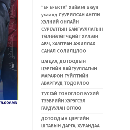
“EF EFEKTA” Хиймэл оюун
ухаанд СУУРИЛСАН АНГЛИ
ХЭЛНИЙ ОНЛАЙН
СУРГАЛТЫН БАЙГУУЛЛАГЫН
ТӨЛӨӨЛӨГЧДИЙГ ХҮЛЭЭН
АВЧ, ХАМТРАН АЖИЛЛАХ
САНАЛ СОЛИЛЦЛОО
ЦАГДАА, ДОТООДЫН
ЦЭРГИЙН БАЙГУУЛЛАГЫН
МАРАФОН ГҮЙЛТИЙН
АВАРГУУД ТОДОРЛОО
ТУСГАЙ ТОНОГЛОЛ БҮХИЙ
ТЭЭВРИЙН ХЭРЭГСЭЛ
ГАРДУУЛАН ӨГЛӨӨ
ДОТООДЫН ЦЭРГИЙН
ШТАБЫН ДАРГА, ХУРАНДАА