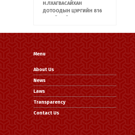
Н.ЛХАГВАСАЙХАН
ДОТООДЫН ЦЭРГИЙН 816
АНГИЙН ҮЙЛ
АЖИЛЛАГААТАЙ ТАНИЛЦЛАА
УЛСЫН ОНЦ ЧУХАЛ
ОБЪЕКТЫН ХАМГААЛАЛТЫН
ЦОГЦ СИСТЕМИЙГ
Menu
“ЭРДЭНЭТ ҮЙЛДВЭР”-Т
ТАНИЛЦУУЛЛАА
About Us
АЛБА ХААГЧИЙН ГЭР БҮЛД
News
БАЙШИН БАРЬЖ,
Laws
ХҮЛЭЭЛГЭН ӨГЛӨӨ
Transparency
"Жанжин Зэв "-ийн
нэрэмжит Монгол улсын
Contact Us
аварга шалгаруулах
тэмцээнд Дотоодын
цэргийн алба хаагчид