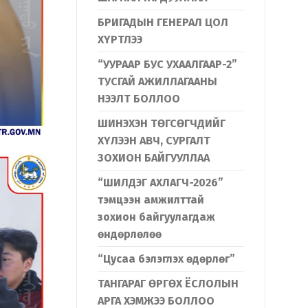
БРИГАДЫН ГЕНЕРАЛ ЦОЛ
ХҮРТЛЭЭ
“УУРААР БУС УХААЛГААР-2”
ТУСГАЙ АЖИЛЛАГААНЫ
НЭЭЛТ БОЛЛОО
ШИНЭХЭН ТӨГСӨГЧДИЙГ
ХҮЛЭЭН АВЧ, СУРГАЛТ
ЗОХИОН БАЙГУУЛЛАА
“ШИЛДЭГ АХЛАГЧ-2026”
тэмцээн амжилттай
зохион байгуулагдаж
өндөрлөлөө
“Цусаа бэлэглэх өдөрлөг”
ТАНГАРАГ ӨРГӨХ ЁСЛОЛЫН
АРГА ХЭМЖЭЭ БОЛЛОО