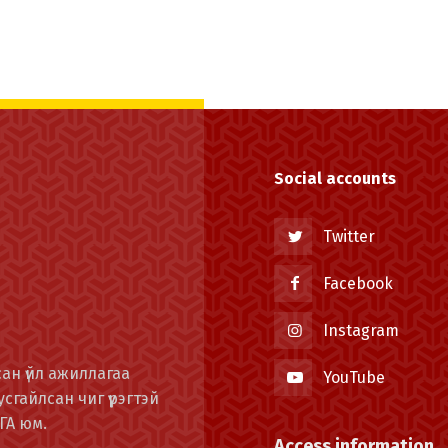
Social accounts
Twitter
Facebook
Instagram
ан үйл ажиллагаа
YouTube
сгайлсан чиг үүрэгтэй
ГА юм.
Access information