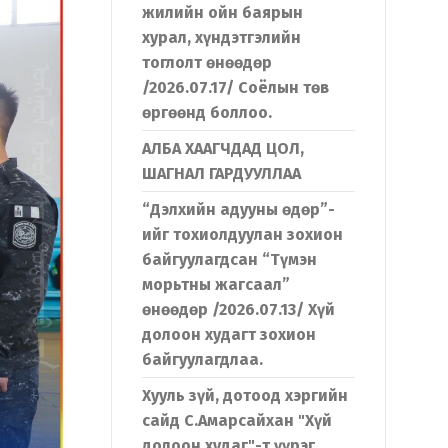
жилийн ойн баярын
хурал, хүндэтгэлийн
тоглолт өнөөдөр
/2026.07.17/ Соёлын төв
өргөөнд боллоо.
АЛБА ХААГЧДАД ЦОЛ,
ШАГНАЛ ГАРДУУЛЛАА
“Дэлхийн адууны өдөр”-
ийг тохиолдуулан зохион
байгуулагдсан “Түмэн
морьтны жагсаал”
өнөөдөр /2026.07.13/ Хүй
долоон худагт зохион
байгуулагдлаа.
Хууль зүй, дотоод хэргийн
сайд С.Амарсайхан "Хүй
долоон худаг"-т үүрэг