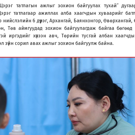
эрэг татлагын ажлыг зохион байгуулах тухай” дугаа
рэг татлагаар ажиллах алба хаагчдын хуваарийг батл
р нийслэлийн 6 дүүрэг, Архангай, Баянхонгор, Өвөрхангай,
он, Төв аймгуудад зохион байгуулагдаж байгаа бөгөөд
тэй иргэдийг хүлээн авч, Төрийн тусгай албан хаагчды
л зүйн сорил авах ажлыг зохион байгуулж байна.