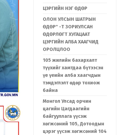
ЦЭРГИЙН НЭГ ӨДӨР
ОЛОН УЛСЫН ШАТРЫН
ӨДӨР" -Т ЗОРИУЛСАН
ӨДӨРЛӨГТ ХУГАЦААТ
ЦЭРГИЙН АЛБА ХААГЧИД
ОРОЛЦЛОО
105 жилийн бахархалт
түүхийг хамтдаа бүтээсэн
үе үеийн алба хаагчдын
тэмдэглэлт өдөр тохиож
байна
Монгол Улсад орчин
цагийн Цагдаагийн
байгууллага үүсэж
хөгжсөний 105, Дотоодын
цэрэг үүсэж хөгжсөний 104