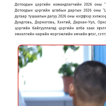
Дотоодын цэргийн командлагчийн 2026 оны “Ц
Дотоодын цэргийн штабын даргын 2026 оны “Цэ
дугаар тушаалын дагуу 2026 оны нэгдүгээр ээлжээ
Дундговь, Дорноговь, Хэнтий, Дархан-Уул, Орх
цэргийн байгууллагад цэргийн алба хаах хүсэл
эмнэлгийн нарийн мэргэжлийн эмчийн үзлэг, сэтгэ