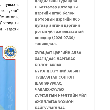
цагдаагийн хурандаа
р тушаал,
Н.Баттөмөр Дотоодын
ах тухай”
цэргийн штаб болон
 Өмнөговь,
Дотоодын цэргийн 805
 Дотоодын
дугаар ангийн цэргийн
н нэгдсэн
ротын үйл ажиллагаатай
өнөөдөр (2026.07.30)
танилцлаа.
ХУГАЦААТ ЦЭРГИЙН АЛБА
ХААГЧДААС ДАРГАЛАХ
БОЛОН АХЛАХ
БҮРЭЛДЭХҮҮНИЙ АЛБАН
ТУШААЛТАН СОНГОН
ШАЛГАРУУЛАХ,
ЧАДАВХЖУУЛАХ
СУРГАЛТЫН НЭЭЛТИЙН ҮЙЛ
АЖИЛЛАГАА ЗОХИОН
БАЙГУУЛАГДЛАА.