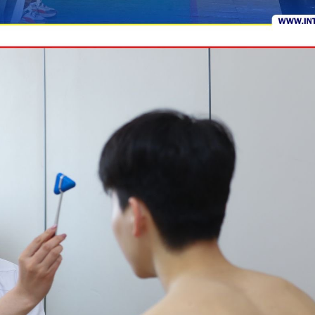
Switch The Language
Монгол
English