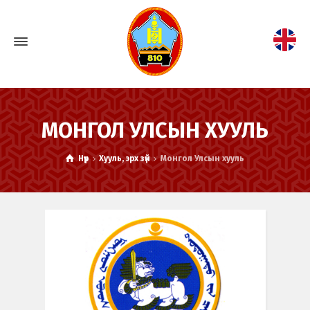
МОНГОЛ УЛСЫН ХУУЛЬ
Нүүр
Хууль, эрх зүй
Монгол Улсын хууль