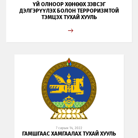
ҮЙ ОЛНООР ХӨНӨӨХ ЗЭВСЭГ
ДЭЛГЭРҮҮЛЭХ БОЛОН ТЕРРОРИЗМТОЙ
ТЭМЦЭХ ТУХАЙ ХУУЛЬ
7 сарын 14, 2022
ГАМШГААС ХАМГААЛАХ ТУХАЙ ХУУЛЬ