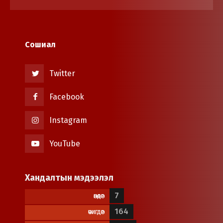
Сошиал
Twitter
Facebook
Instagram
YouTube
Хандалтын мэдээлэл
7
ӨНӨӨДӨР
164
ӨЧИГДӨР