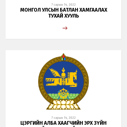
7 сарын 14, 2022
МОНГОЛ УЛСЫН БАТЛАН ХАМГААЛАХ
ТУХАЙ ХУУЛЬ
Хэл солих
7 сарын 14, 2022
ЦЭРГИЙН АЛБА ХААГЧИЙН ЭРХ ЗҮЙН