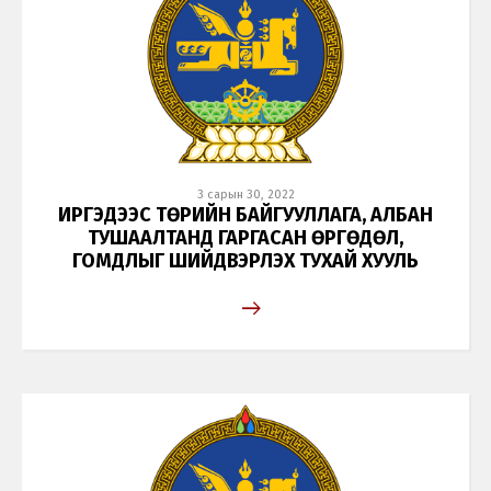
3 сарын 30, 2022
ИРГЭДЭЭС ТӨРИЙН БАЙГУУЛЛАГА, АЛБАН
ТУШААЛТАНД ГАРГАСАН ӨРГӨДӨЛ,
ГОМДЛЫГ ШИЙДВЭРЛЭХ ТУХАЙ ХУУЛЬ