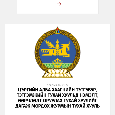
7 сарын 14, 2022
ЦЭРГИЙН АЛБА ХААГЧИЙН ТЭТГЭВЭР,
ТЭТГЭМЖИЙН ТУХАЙ ХУУЛЬД НЭМЭЛТ,
ӨӨРЧЛӨЛТ ОРУУЛАХ ТУХАЙ ХУУЛИЙГ
ДАГАЖ МӨРДӨХ ЖУРМЫН ТУХАЙ ХУУЛЬ