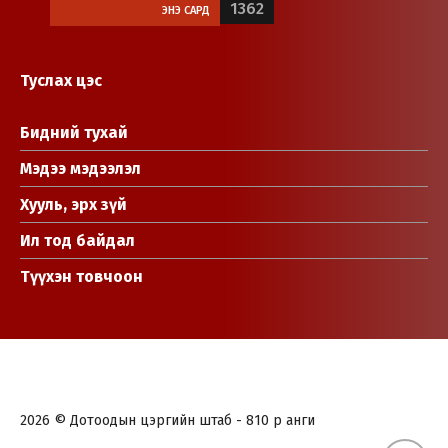
1362
ЭНЭ САРД
Туслах цэс
Бидний тухай
Мэдээ мэдээлэл
Хууль, эрх зүй
Ил тод байдал
Түүхэн товчоон
2026 © Дотоодын цэргийн штаб - 810 р анги