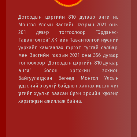
Дотоодын цэргийн 810 дугаар анги нь
Монгол Улсын Засгийн газрын 2021 оны
201 дүгээр тогтоолоор “Эрдэнэс-
Тавантолгой” ХК-ийн Тавантолгой нүүрсний
уурхайг хамгаалах гэрээт тусгай салбар,
мөн Засгийн газрын 2021 оны 356 дугаар
тогтоолоор “Дотоодын цэргийн 810 дугаар
анги” болон өргөжин зохион
байгуулагдсан бөгөөд Монгол Улсын
үндэсний аюулгүй байдлыг хангах үндсэн чиг
үүргийг хуульд заасан бүрэн эрхийн хүрээнд
хэрэгжүүлэн ажиллаж байна.