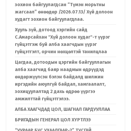
зохион байгуулагдсан “Түмэн морьтны
жагсаал” өнөөдөр /2026.07.13/ Хүй долоон
худагт зохион байгуулагдлаа.
Хууль зүй, дотоод хэргийн сайд
С.Амарсайхан "Хүй долоон худаг"-т үүрэг
гүйцэтгэж буй алба хаагчдын үүрэг
гүйцэтгэлт, орчин нөхцөлтэй танилцлаа
Цагдаа, дотоодын цэргийн байгууллагын
алба хаагчид баяр наадмын өдрүүдэд
өндөржүүлсэн бэлэн байдалд шилжин
иргэдийн аюулгүй байдал, хамгаалалт,
зохицуулалтад 2 дахь өдрөө үүргээ
амжилттай гүйцэтгэлээ.
АЛБА ХААГЧДАД ЦОЛ, ШАГНАЛ ГАРДУУЛЛАА
БРИГАДЫН ГЕНЕРАЛ ЦОЛ ХҮРТЛЭЭ
“УУРААР БУС УХААЛГААР-2” ТУСГАЙ