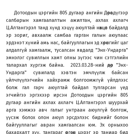
Дотоодын цэргийн 805 дугаар ангийн Дөрөвдүгээр
салбарын хамгаалалтын ажилтан, ахлах ахлагч
Ц.Алтангэрэл танд хүнд хэцүү аюултай нөхцөл байдалд
эр зориг, авхаалж самбаа гарган галын аюулаас
эрдэнэт хүний амь нас, байгууллагын эд хөрөнгийг цаг
алдалгүй хамгаалж, тусалсан явдалд "Энх-Ундарга"
эмнэлэг сувиллын хамт олны зүгээс чин сэтгэлийн
талархал хүргэж байна. 2023.03.28-ний өдөр "Энх-
Ундарга" сувилалд хэвтэн эмчлүүлж байсан
үйлчлүүлэгчийн хайхрамж болгоомжгүй үйлдлээс
болж гал гарч аюултай байдал тулгарсан үед
эгчийгээ эргэхээр ирсэн Дотоодын цэргийн 805
дугаар ангийн ахлах ахлагч Ц.Алтангэрэл шуурхай
арга хэмжээ авч галыг унтраан аюулгүй болгож,
үүсэж болох олон аюул эрсдэлээс биднийг болон
байгууллагыг авран хамгаалсан юм. Эх орныхоо
бахархалт хүү, тангараг өргөсөн цэрэг эр таниар бид