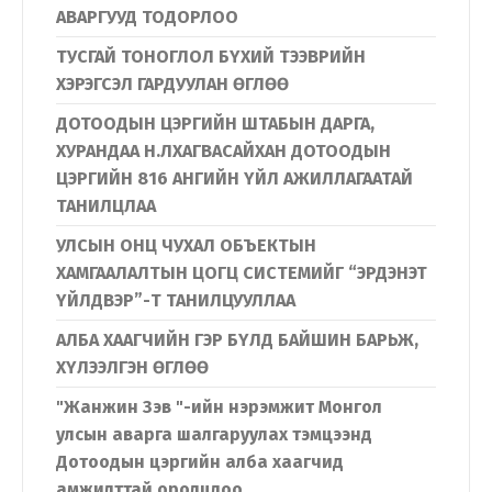
АВАРГУУД ТОДОРЛОО
ТУСГАЙ ТОНОГЛОЛ БҮХИЙ ТЭЭВРИЙН
ХЭРЭГСЭЛ ГАРДУУЛАН ӨГЛӨӨ
ДОТООДЫН ЦЭРГИЙН ШТАБЫН ДАРГА,
ХУРАНДАА Н.ЛХАГВАСАЙХАН ДОТООДЫН
ЦЭРГИЙН 816 АНГИЙН ҮЙЛ АЖИЛЛАГААТАЙ
ТАНИЛЦЛАА
УЛСЫН ОНЦ ЧУХАЛ ОБЪЕКТЫН
ХАМГААЛАЛТЫН ЦОГЦ СИСТЕМИЙГ “ЭРДЭНЭТ
ҮЙЛДВЭР”-Т ТАНИЛЦУУЛЛАА
АЛБА ХААГЧИЙН ГЭР БҮЛД БАЙШИН БАРЬЖ,
ХҮЛЭЭЛГЭН ӨГЛӨӨ
"Жанжин Зэв "-ийн нэрэмжит Монгол
улсын аварга шалгаруулах тэмцээнд
Дотоодын цэргийн алба хаагчид
амжилттай оролцлоо