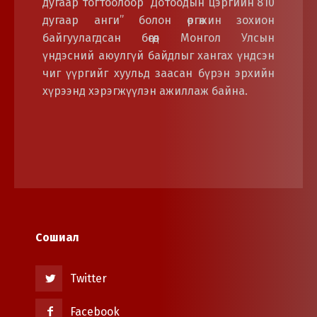
дугаар тогтоолоор “Дотоодын цэргийн 810
дугаар анги” болон өргөжин зохион
байгуулагдсан бөгөөд Монгол Улсын
үндэсний аюулгүй байдлыг хангах үндсэн
чиг үүргийг хуульд заасан бүрэн эрхийн
хүрээнд хэрэгжүүлэн ажиллаж байна.
Сошиал
Twitter
Facebook