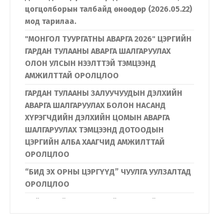
цогцолборын талбайд өнөөдөр (2026.05.22)
мод тарилаа.
"МОНГОЛ ТУУРГАТНЫ АВАРГА 2026" ЦЭРГИЙН
ГАРДАН ТУЛААНЫ АВАРГА ШАЛГАРУУЛАХ
ОЛОН УЛСЫН НЭЭЛТТЭЙ ТЭМЦЭЭНД
АМЖИЛТТАЙ ОРОЛЦЛОО
ГАРДАН ТУЛААНЫ ЗАЛУУЧУУДЫН ДЭЛХИЙН
АВАРГА ШАЛГАРУУЛАХ БОЛОН НАСАНД
ХҮРЭГЧДИЙН ДЭЛХИЙН ЦОМЫН АВАРГА
ШАЛГАРУУЛАХ ТЭМЦЭЭНД ДОТООДЫН
ЦЭРГИЙН АЛБА ХААГЧИД АМЖИЛТТАЙ
ОРОЛЦЛОО
“БИД ЭХ ОРНЫ ЦЭРГҮҮД” ЧУУЛГА УУЛЗАЛТАД
ОРОЛЦЛОО
Нийслэлийн Дүүргүүдийн Иргэдийн
төлөөлөгчдийн хурлын дарга нар