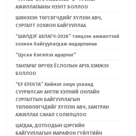
АЖИЛЛАГААНЫ НЭЭЛТ БОЛЛОО
ШИНЭХЭН ТӨГСӨГЧДИЙГ ХҮЛЭЭН АВЧ,
СУРГАЛТ ЗОХИОН БАЙГУУЛЛАА
“ШИЛДЭГ АХЛАГЧ-2026” тэмцээн амжилттай
зохион байгуулагдаж өндөрлөлөө
“Цусаа бэлэглэх өдөрлөг”
ТАНГАРАГ ӨРГӨХ ЁСЛОЛЫН АРГА ХЭМЖЭЭ
БОЛЛОО
“EF EFEKTA” Хиймэл оюун ухаанд
СУУРИЛСАН АНГЛИ ХЭЛНИЙ ОНЛАЙН
СУРГАЛТЫН БАЙГУУЛЛАГЫН
ТӨЛӨӨЛӨГЧДИЙГ ХҮЛЭЭН АВЧ, ХАМТРАН
Хэл солих
АЖИЛЛАХ САНАЛ СОЛИЛЦЛОО
ЦАГДАА, ДОТООДЫН ЦЭРГИЙН
БАЙГУУЛЛАГЫН МАРАФОН ГҮЙЛТИЙН
Монгол
English