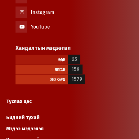
Instagram
YouTube
Хандалтын мэдээлэл
65
ӨНӨӨДӨР
159
ӨЧИГДӨР
1579
ЭНЭ САРД
Туслах цэс
Бидний тухай
Мэдээ мэдээлэл