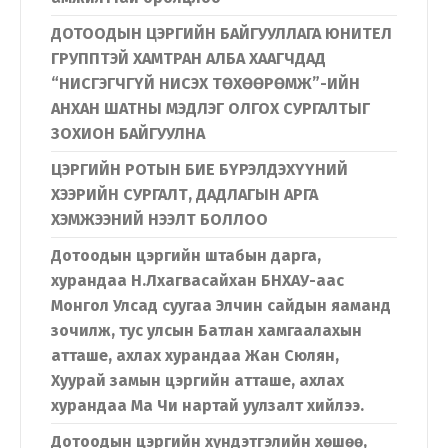
ДОТООДЫН ЦЭРГИЙН БАЙГУУЛЛАГА ЮНИТЕЛ
ГРУППТЭЙ ХАМТРАН АЛБА ХААГЧДАД
“НИСГЭГЧГҮЙ НИСЭХ ТӨХӨӨРӨМЖ”-ИЙН
АНХАН ШАТНЫ МЭДЛЭГ ОЛГОХ СУРГАЛТЫГ
ЗОХИОН БАЙГУУЛНА
ЦЭРГИЙН РОТЫН БИЕ БҮРЭЛДЭХҮҮНИЙ
ХЭЭРИЙН СУРГАЛТ, ДАДЛАГЫН АРГА
ХЭМЖЭЭНИЙ НЭЭЛТ БОЛЛОО
Дотоодын цэргийн штабын дарга,
хурандаа Н.Лхагвасайхан БНХАУ-аас
Монгол Улсад суугаа Элчин сайдын яаманд
зочилж, тус улсын Батлан хамгаалахын
атташе, ахлах хурандаа Жан Сюлян,
Хуурай замын цэргийн атташе, ахлах
хурандаа Ма Чи нартай уулзалт хийлээ.
Дотоодын цэргийн хүндэтгэлийн хөшөө,