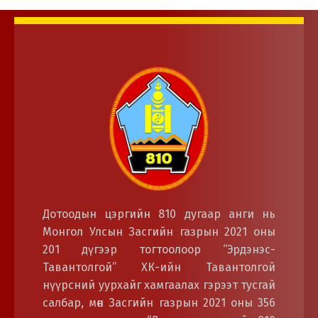
Дотоодын цэргийн байгууллагын үйл
ажиллагаатай танилцлаа.
Дотоодын цэргийн 810 дугаар анги нь
Монгол Улсын Засгийн газрын 2021 оны
201 дүгээр тогтоолоор “Эрдэнэс-
Тавантолгой” ХК-ийн Тавантолгой
нүүрсний уурхайг хамгаалах гэрээт тусгай
салбар, мөн Засгийн газрын 2021 оны 356