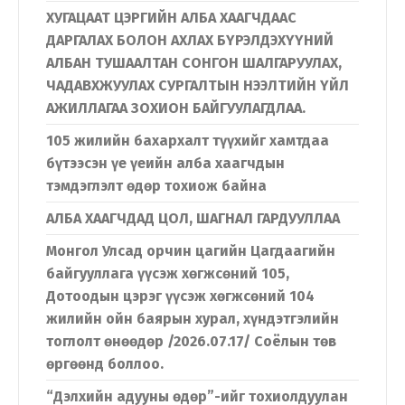
ХУГАЦААТ ЦЭРГИЙН АЛБА ХААГЧДААС
ДАРГАЛАХ БОЛОН АХЛАХ БҮРЭЛДЭХҮҮНИЙ
АЛБАН ТУШААЛТАН СОНГОН ШАЛГАРУУЛАХ,
ЧАДАВХЖУУЛАХ СУРГАЛТЫН НЭЭЛТИЙН ҮЙЛ
АЖИЛЛАГАА ЗОХИОН БАЙГУУЛАГДЛАА.
105 жилийн бахархалт түүхийг хамтдаа
бүтээсэн үе үеийн алба хаагчдын
тэмдэглэлт өдөр тохиож байна
АЛБА ХААГЧДАД ЦОЛ, ШАГНАЛ ГАРДУУЛЛАА
Монгол Улсад орчин цагийн Цагдаагийн
байгууллага үүсэж хөгжсөний 105,
Дотоодын цэрэг үүсэж хөгжсөний 104
жилийн ойн баярын хурал, хүндэтгэлийн
тоглолт өнөөдөр /2026.07.17/ Соёлын төв
өргөөнд боллоо.
“Дэлхийн адууны өдөр”-ийг тохиолдуулан