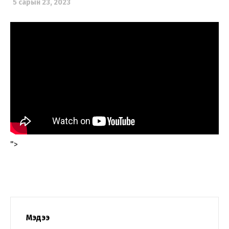
5 сарын 23, 2023
">
Мэдээ