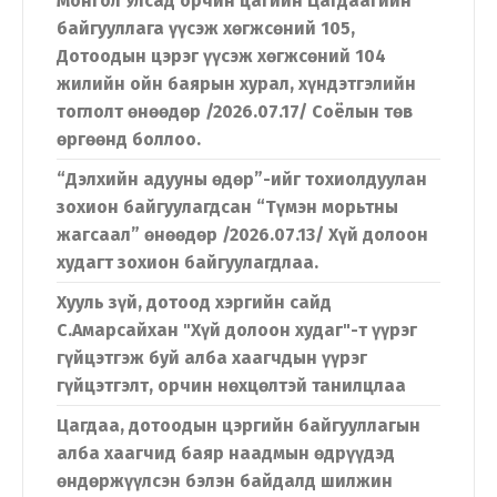
Монгол Улсад орчин цагийн Цагдаагийн
байгууллага үүсэж хөгжсөний 105,
Дотоодын цэрэг үүсэж хөгжсөний 104
жилийн ойн баярын хурал, хүндэтгэлийн
тоглолт өнөөдөр /2026.07.17/ Соёлын төв
өргөөнд боллоо.
“Дэлхийн адууны өдөр”-ийг тохиолдуулан
зохион байгуулагдсан “Түмэн морьтны
жагсаал” өнөөдөр /2026.07.13/ Хүй долоон
худагт зохион байгуулагдлаа.
Хууль зүй, дотоод хэргийн сайд
С.Амарсайхан "Хүй долоон худаг"-т үүрэг
гүйцэтгэж буй алба хаагчдын үүрэг
гүйцэтгэлт, орчин нөхцөлтэй танилцлаа
Цагдаа, дотоодын цэргийн байгууллагын
алба хаагчид баяр наадмын өдрүүдэд
өндөржүүлсэн бэлэн байдалд шилжин