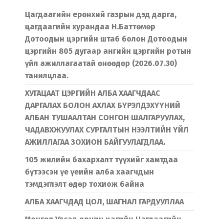
Цагдаагийн ерөнхий газрын дэд дарга,
цагдаагийн хурандаа Н.Баттөмөр
Дотоодын цэргийн штаб болон Дотоодын
цэргийн 805 дугаар ангийн цэргийн ротын
үйл ажиллагаатай өнөөдөр (2026.07.30)
танилцлаа.
ХУГАЦААТ ЦЭРГИЙН АЛБА ХААГЧДААС
ДАРГАЛАХ БОЛОН АХЛАХ БҮРЭЛДЭХҮҮНИЙ
АЛБАН ТУШААЛТАН СОНГОН ШАЛГАРУУЛАХ,
ЧАДАВХЖУУЛАХ СУРГАЛТЫН НЭЭЛТИЙН ҮЙЛ
АЖИЛЛАГАА ЗОХИОН БАЙГУУЛАГДЛАА.
105 жилийн бахархалт түүхийг хамтдаа
бүтээсэн үе үеийн алба хаагчдын
тэмдэглэлт өдөр тохиож байна
АЛБА ХААГЧДАД ЦОЛ, ШАГНАЛ ГАРДУУЛЛАА