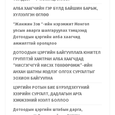
Хэл солих
АЛБА ХААГЧИЙН ГЭР БҮЛД БАЙШИН БАРЬЖ,
ХҮЛЭЭЛГЭН ӨГЛӨӨ
Монгол
English
"Жанжин Зэв "-ийн нэрэмжит Монгол
улсын аварга шалгаруулах тэмцээнд
Дотоодын цэргийн алба хаагчид
амжилттай оролцлоо
ДОТООДЫН ЦЭРГИЙН БАЙГУУЛЛАГА ЮНИТЕЛ
ГРУППТЭЙ ХАМТРАН АЛБА ХААГЧДАД
“НИСГЭГЧГҮЙ НИСЭХ ТӨХӨӨРӨМЖ”-ИЙН
АНХАН ШАТНЫ МЭДЛЭГ ОЛГОХ СУРГАЛТЫГ
ЗОХИОН БАЙГУУЛНА
ЦЭРГИЙН РОТЫН БИЕ БҮРЭЛДЭХҮҮНИЙ
ХЭЭРИЙН СУРГАЛТ, ДАДЛАГЫН АРГА
ХЭМЖЭЭНИЙ НЭЭЛТ БОЛЛОО
Дотоодын цэргийн штабын дарга,