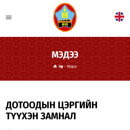
МЭДЭЭ
Нүүр
Мэдээ
ДОТООДЫН ЦЭРГИЙН
ТҮҮХЭН ЗАМНАЛ