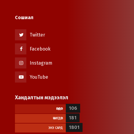
Сошиал
Twitter
Facebook
Instagram
YouTube
Хандалтын мэдээлэл
106
ӨНӨӨДӨР
181
ӨЧИГДӨР
1801
ЭНЭ САРД