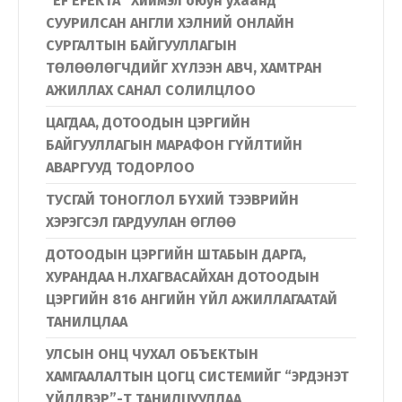
“EF EFEKTA” Хиймэл оюун ухаанд
СУУРИЛСАН АНГЛИ ХЭЛНИЙ ОНЛАЙН
СУРГАЛТЫН БАЙГУУЛЛАГЫН
ТӨЛӨӨЛӨГЧДИЙГ ХҮЛЭЭН АВЧ, ХАМТРАН
АЖИЛЛАХ САНАЛ СОЛИЛЦЛОО
ЦАГДАА, ДОТООДЫН ЦЭРГИЙН
БАЙГУУЛЛАГЫН МАРАФОН ГҮЙЛТИЙН
АВАРГУУД ТОДОРЛОО
ТУСГАЙ ТОНОГЛОЛ БҮХИЙ ТЭЭВРИЙН
ХЭРЭГСЭЛ ГАРДУУЛАН ӨГЛӨӨ
ДОТООДЫН ЦЭРГИЙН ШТАБЫН ДАРГА,
ХУРАНДАА Н.ЛХАГВАСАЙХАН ДОТООДЫН
ЦЭРГИЙН 816 АНГИЙН ҮЙЛ АЖИЛЛАГААТАЙ
ТАНИЛЦЛАА
УЛСЫН ОНЦ ЧУХАЛ ОБЪЕКТЫН
ХАМГААЛАЛТЫН ЦОГЦ СИСТЕМИЙГ “ЭРДЭНЭТ
ҮЙЛДВЭР”-Т ТАНИЛЦУУЛЛАА