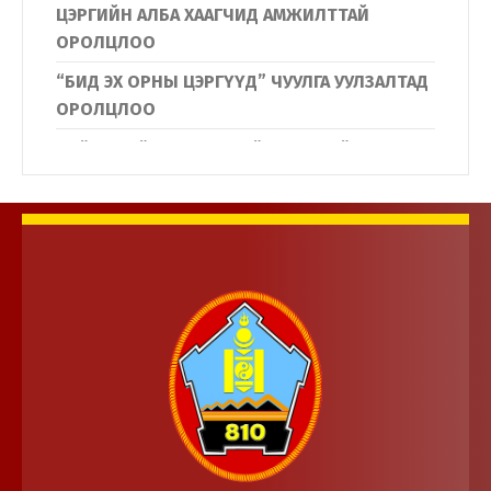
ЦЭРГИЙН АЛБА ХААГЧИД АМЖИЛТТАЙ
ОРОЛЦЛОО
“БИД ЭХ ОРНЫ ЦЭРГҮҮД” ЧУУЛГА УУЛЗАЛТАД
ОРОЛЦЛОО
Нийслэлийн Дүүргүүдийн Иргэдийн
төлөөлөгчдийн хурлын дарга нар
Дотоодын цэргийн байгууллагын үйл
ажиллагаатай танилцлаа.