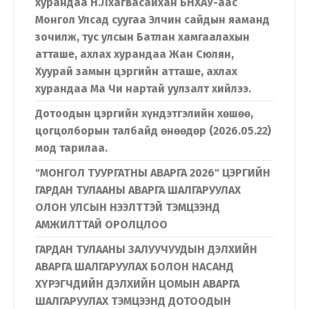
хурандаа Н.Лхагвасайхан БНХАУ-аас
Монгол Улсад суугаа Элчин сайдын яаманд
зочилж, тус улсын Батлан хамгаалахын
атташе, ахлах хурандаа Жан Сюлян,
Хуурай замын цэргийн атташе, ахлах
хурандаа Ма Чи нартай уулзалт хийлээ.
Дотоодын цэргийн хүндэтгэлийн хөшөө,
цогцолборын талбайд өнөөдөр (2026.05.22)
мод тарилаа.
"МОНГОЛ ТУУРГАТНЫ АВАРГА 2026" ЦЭРГИЙН
ГАРДАН ТУЛААНЫ АВАРГА ШАЛГАРУУЛАХ
ОЛОН УЛСЫН НЭЭЛТТЭЙ ТЭМЦЭЭНД
АМЖИЛТТАЙ ОРОЛЦЛОО
ГАРДАН ТУЛААНЫ ЗАЛУУЧУУДЫН ДЭЛХИЙН
АВАРГА ШАЛГАРУУЛАХ БОЛОН НАСАНД
ХҮРЭГЧДИЙН ДЭЛХИЙН ЦОМЫН АВАРГА
ШАЛГАРУУЛАХ ТЭМЦЭЭНД ДОТООДЫН