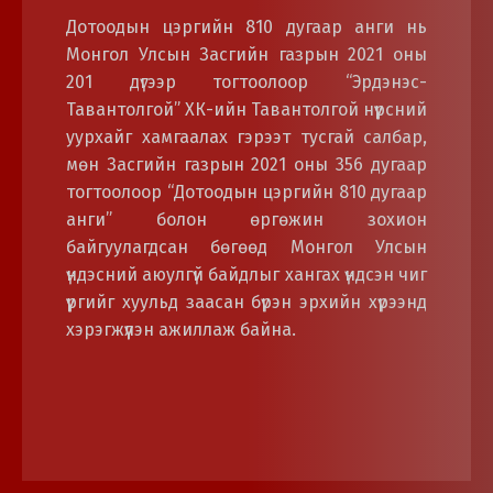
Дотоодын цэргийн 810 дугаар анги нь
Монгол Улсын Засгийн газрын 2021 оны
201 дүгээр тогтоолоор “Эрдэнэс-
Тавантолгой” ХК-ийн Тавантолгой нүүрсний
уурхайг хамгаалах гэрээт тусгай салбар,
мөн Засгийн газрын 2021 оны 356 дугаар
тогтоолоор “Дотоодын цэргийн 810 дугаар
анги” болон өргөжин зохион
байгуулагдсан бөгөөд Монгол Улсын
үндэсний аюулгүй байдлыг хангах үндсэн чиг
үүргийг хуульд заасан бүрэн эрхийн хүрээнд
хэрэгжүүлэн ажиллаж байна.