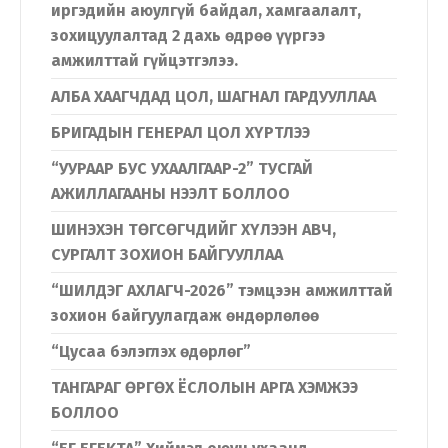
иргэдийн аюулгүй байдал, хамгаалалт,
зохицуулалтад 2 дахь өдрөө үүргээ
амжилттай гүйцэтгэлээ.
АЛБА ХААГЧДАД ЦОЛ, ШАГНАЛ ГАРДУУЛЛАА
БРИГАДЫН ГЕНЕРАЛ ЦОЛ ХҮРТЛЭЭ
“УУРААР БУС УХААЛГААР-2” ТУСГАЙ
АЖИЛЛАГААНЫ НЭЭЛТ БОЛЛОО
ШИНЭХЭН ТӨГСӨГЧДИЙГ ХҮЛЭЭН АВЧ,
СУРГАЛТ ЗОХИОН БАЙГУУЛЛАА
“ШИЛДЭГ АХЛАГЧ-2026” тэмцээн амжилттай
зохион байгуулагдаж өндөрлөлөө
“Цусаа бэлэглэх өдөрлөг”
ТАНГАРАГ ӨРГӨХ ЁСЛОЛЫН АРГА ХЭМЖЭЭ
БОЛЛОО