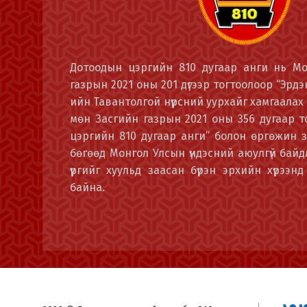
Дотоодын цэргийн 810 дугаар анги нь М
газрын 2021 оны 201 дүгээр тогтоолоор “Эрд
ийн Тавантолгой нүүрсний уурхайг хамгаалах 
мөн Засгийн газрын 2021 оны 356 дугаар т
цэргийн 810 дугаар анги” болон өргөжин з
бөгөөд Монгол Улсын үндэсний аюулгүй байдл
үүргийг хуульд заасан бүрэн эрхийн хүрээнд
байна.