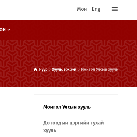
Мон
Eng
ООН
Нүүр
Хууль, эрх зүй
Монгол Улсын хууль
Монгол Улсын хууль
Дотоодын цэргийн тухай
хууль