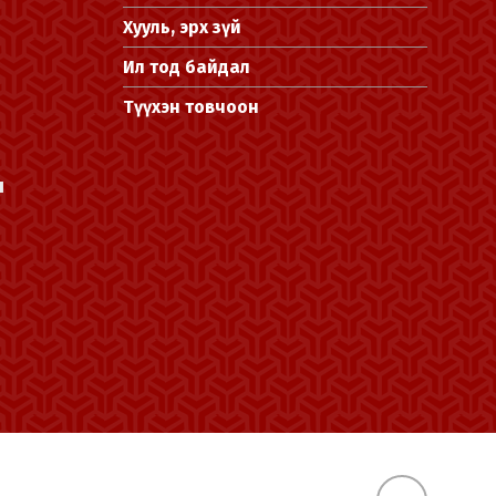
Хууль, эрх зүй
Ил тод байдал
Түүхэн товчоон
л