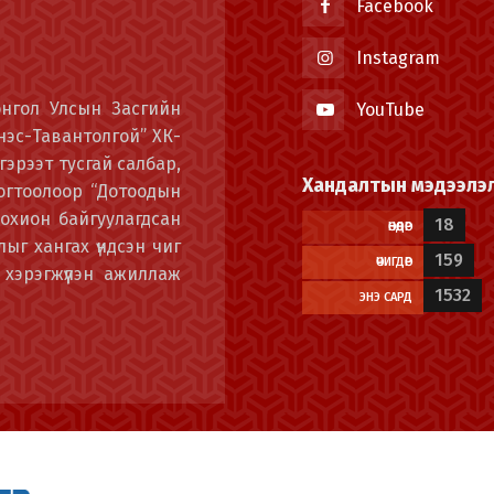
Facebook
Instagram
онгол Улсын Засгийн
YouTube
энэс-Тавантолгой” ХК-
гэрээт тусгай салбар,
Хандалтын мэдээлэ
огтоолоор “Дотоодын
охион байгуулагдсан
18
ӨНӨӨДӨР
ыг хангах үндсэн чиг
159
ӨЧИГДӨР
 хэрэгжүүлэн ажиллаж
1532
ЭНЭ САРД