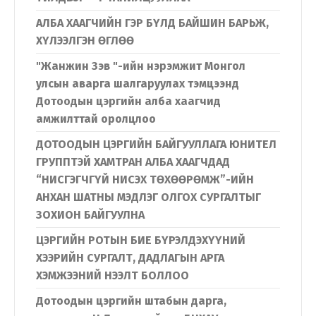
Хэл солих
АЛБА ХААГЧИЙН ГЭР БҮЛД БАЙШИН БАРЬЖ,
ХҮЛЭЭЛГЭН ӨГЛӨӨ
Монгол
English
"Жанжин Зэв "-ийн нэрэмжит Монгол
улсын аварга шалгаруулах тэмцээнд
Дотоодын цэргийн алба хаагчид
амжилттай оролцлоо
ДОТООДЫН ЦЭРГИЙН БАЙГУУЛЛАГА ЮНИТЕЛ
ГРУППТЭЙ ХАМТРАН АЛБА ХААГЧДАД
“НИСГЭГЧГҮЙ НИСЭХ ТӨХӨӨРӨМЖ”-ИЙН
АНХАН ШАТНЫ МЭДЛЭГ ОЛГОХ СУРГАЛТЫГ
ЗОХИОН БАЙГУУЛНА
ЦЭРГИЙН РОТЫН БИЕ БҮРЭЛДЭХҮҮНИЙ
ХЭЭРИЙН СУРГАЛТ, ДАДЛАГЫН АРГА
ХЭМЖЭЭНИЙ НЭЭЛТ БОЛЛОО
Дотоодын цэргийн штабын дарга,