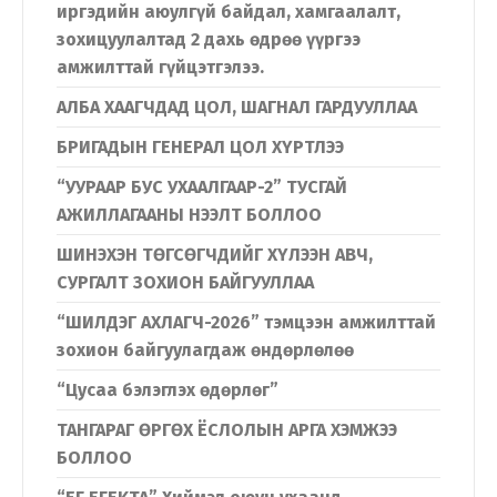
иргэдийн аюулгүй байдал, хамгаалалт,
зохицуулалтад 2 дахь өдрөө үүргээ
амжилттай гүйцэтгэлээ.
АЛБА ХААГЧДАД ЦОЛ, ШАГНАЛ ГАРДУУЛЛАА
БРИГАДЫН ГЕНЕРАЛ ЦОЛ ХҮРТЛЭЭ
“УУРААР БУС УХААЛГААР-2” ТУСГАЙ
АЖИЛЛАГААНЫ НЭЭЛТ БОЛЛОО
ШИНЭХЭН ТӨГСӨГЧДИЙГ ХҮЛЭЭН АВЧ,
СУРГАЛТ ЗОХИОН БАЙГУУЛЛАА
“ШИЛДЭГ АХЛАГЧ-2026” тэмцээн амжилттай
зохион байгуулагдаж өндөрлөлөө
“Цусаа бэлэглэх өдөрлөг”
ТАНГАРАГ ӨРГӨХ ЁСЛОЛЫН АРГА ХЭМЖЭЭ
БОЛЛОО