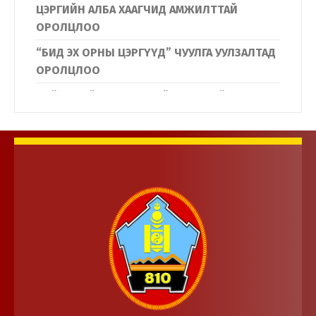
ЦЭРГИЙН АЛБА ХААГЧИД АМЖИЛТТАЙ
ОРОЛЦЛОО
“БИД ЭХ ОРНЫ ЦЭРГҮҮД” ЧУУЛГА УУЛЗАЛТАД
ОРОЛЦЛОО
Нийслэлийн Дүүргүүдийн Иргэдийн
төлөөлөгчдийн хурлын дарга нар
Дотоодын цэргийн байгууллагын үйл
ажиллагаатай танилцлаа.