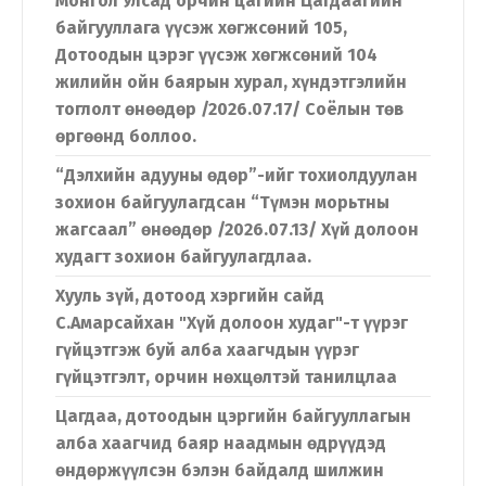
Монгол Улсад орчин цагийн Цагдаагийн
байгууллага үүсэж хөгжсөний 105,
Дотоодын цэрэг үүсэж хөгжсөний 104
жилийн ойн баярын хурал, хүндэтгэлийн
тоглолт өнөөдөр /2026.07.17/ Соёлын төв
өргөөнд боллоо.
“Дэлхийн адууны өдөр”-ийг тохиолдуулан
зохион байгуулагдсан “Түмэн морьтны
жагсаал” өнөөдөр /2026.07.13/ Хүй долоон
худагт зохион байгуулагдлаа.
Хууль зүй, дотоод хэргийн сайд
С.Амарсайхан "Хүй долоон худаг"-т үүрэг
гүйцэтгэж буй алба хаагчдын үүрэг
гүйцэтгэлт, орчин нөхцөлтэй танилцлаа
Цагдаа, дотоодын цэргийн байгууллагын
алба хаагчид баяр наадмын өдрүүдэд
өндөржүүлсэн бэлэн байдалд шилжин