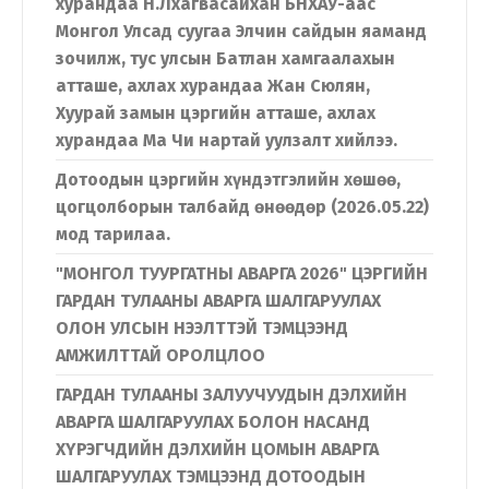
хурандаа Н.Лхагвасайхан БНХАУ-аас
Монгол Улсад суугаа Элчин сайдын яаманд
зочилж, тус улсын Батлан хамгаалахын
атташе, ахлах хурандаа Жан Сюлян,
Хуурай замын цэргийн атташе, ахлах
хурандаа Ма Чи нартай уулзалт хийлээ.
Дотоодын цэргийн хүндэтгэлийн хөшөө,
цогцолборын талбайд өнөөдөр (2026.05.22)
мод тарилаа.
"МОНГОЛ ТУУРГАТНЫ АВАРГА 2026" ЦЭРГИЙН
ГАРДАН ТУЛААНЫ АВАРГА ШАЛГАРУУЛАХ
ОЛОН УЛСЫН НЭЭЛТТЭЙ ТЭМЦЭЭНД
АМЖИЛТТАЙ ОРОЛЦЛОО
ГАРДАН ТУЛААНЫ ЗАЛУУЧУУДЫН ДЭЛХИЙН
АВАРГА ШАЛГАРУУЛАХ БОЛОН НАСАНД
ХҮРЭГЧДИЙН ДЭЛХИЙН ЦОМЫН АВАРГА
ШАЛГАРУУЛАХ ТЭМЦЭЭНД ДОТООДЫН