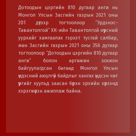
Дотоодын цэргийн 810 дугаар анги нь
Монгол Улсын Засгийн газрын 2021 оны
201 дүгээр тогтоолоор “Эрдэнэс-
Тавантолгой” ХК-ийн Тавантолгой нүүрсний
уурхайг хамгаалах гэрээт тусгай салбар,
мөн Засгийн газрын 2021 оны 356 дугаар
тогтоолоор “Дотоодын цэргийн 810 дугаар
анги” болон өргөжин зохион
байгуулагдсан бөгөөд Монгол Улсын
үндэсний аюулгүй байдлыг хангах үндсэн чиг
үүргийг хуульд заасан бүрэн эрхийн хүрээнд
хэрэгжүүлэн ажиллаж байна.