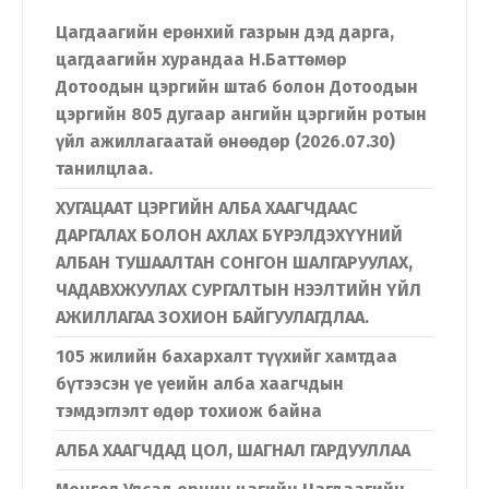
Цагдаагийн ерөнхий газрын дэд дарга,
цагдаагийн хурандаа Н.Баттөмөр
Дотоодын цэргийн штаб болон Дотоодын
цэргийн 805 дугаар ангийн цэргийн ротын
үйл ажиллагаатай өнөөдөр (2026.07.30)
танилцлаа.
ХУГАЦААТ ЦЭРГИЙН АЛБА ХААГЧДААС
ДАРГАЛАХ БОЛОН АХЛАХ БҮРЭЛДЭХҮҮНИЙ
АЛБАН ТУШААЛТАН СОНГОН ШАЛГАРУУЛАХ,
ЧАДАВХЖУУЛАХ СУРГАЛТЫН НЭЭЛТИЙН ҮЙЛ
АЖИЛЛАГАА ЗОХИОН БАЙГУУЛАГДЛАА.
105 жилийн бахархалт түүхийг хамтдаа
бүтээсэн үе үеийн алба хаагчдын
тэмдэглэлт өдөр тохиож байна
АЛБА ХААГЧДАД ЦОЛ, ШАГНАЛ ГАРДУУЛЛАА