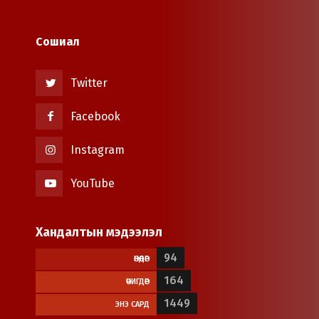
Сошиал
Twitter
Facebook
Instagram
YouTube
Хандалтын мэдээлэл
94
ӨНӨӨДӨР
164
ӨЧИГДӨР
1449
ЭНЭ САРД