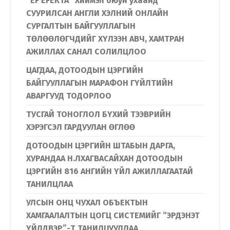
“EF EFEKTA” Хиймэл оюун ухаанд
СУУРИЛСАН АНГЛИ ХЭЛНИЙ ОНЛАЙН
СУРГАЛТЫН БАЙГУУЛЛАГЫН
ТӨЛӨӨЛӨГЧДИЙГ ХҮЛЭЭН АВЧ, ХАМТРАН
АЖИЛЛАХ САНАЛ СОЛИЛЦЛОО
ЦАГДАА, ДОТООДЫН ЦЭРГИЙН
БАЙГУУЛЛАГЫН МАРАФОН ГҮЙЛТИЙН
АВАРГУУД ТОДОРЛОО
ТУСГАЙ ТОНОГЛОЛ БҮХИЙ ТЭЭВРИЙН
ХЭРЭГСЭЛ ГАРДУУЛАН ӨГЛӨӨ
ДОТООДЫН ЦЭРГИЙН ШТАБЫН ДАРГА,
ХУРАНДАА Н.ЛХАГВАСАЙХАН ДОТООДЫН
ЦЭРГИЙН 816 АНГИЙН ҮЙЛ АЖИЛЛАГААТАЙ
ТАНИЛЦЛАА
УЛСЫН ОНЦ ЧУХАЛ ОБЪЕКТЫН
ХАМГААЛАЛТЫН ЦОГЦ СИСТЕМИЙГ “ЭРДЭНЭТ
ҮЙЛДВЭР”-Т ТАНИЛЦУУЛЛАА