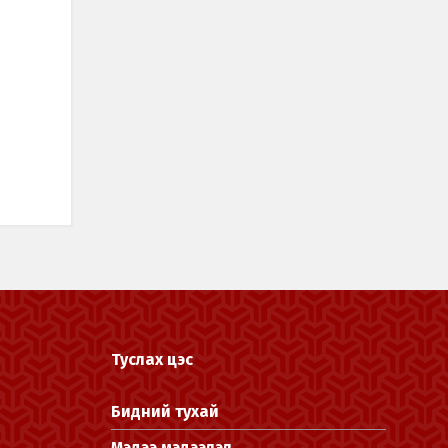
Туслах цэс
Бидний тухай
Мэдээ мэдээлэл