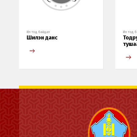
Ил тод байдал
Ил тод 
Шилэн данс
Тодр
туша