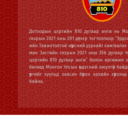
Дотоодын цэргийн 810 дугаар анги нь М
газрын 2021 оны 201 дүгээр тогтоолоор “Эрд
ийн Тавантолгой нүүрсний уурхайг хамгаалах 
мөн Засгийн газрын 2021 оны 356 дугаар т
цэргийн 810 дугаар анги” болон өргөжин з
бөгөөд Монгол Улсын үндэсний аюулгүй байдл
үүргийг хуульд заасан бүрэн эрхийн хүрээнд
байна.