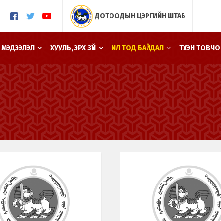
ДОТООДЫН ЦЭРГИЙН ШТАБ
 МЭДЭЭЛЭЛ
ХУУЛЬ, ЭРХ ЗҮЙ
ИЛ ТОД БАЙДАЛ
ТҮҮХЭН ТОВЧ