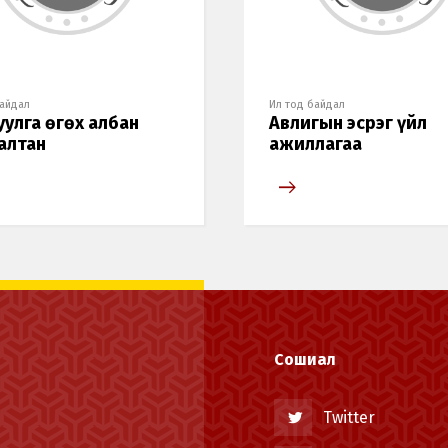
байдал
Ил тод байдал
уулга өгөх албан
Авлигын эсрэг үйл
алтан
ажиллагаа
Хэл солих
Монгол
English
Сошиал
Twitter