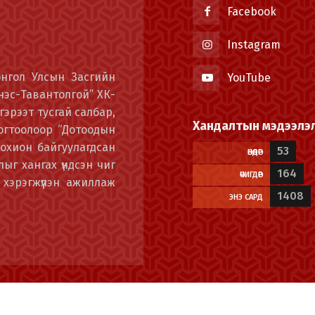
Facebook
Instagram
онгол Улсын Засгийн
YouTube
энэс-Тавантолгой” ХК-
гэрээт тусгай салбар,
Хандалтын мэдээлэ
огтоолоор “Дотоодын
охион байгуулагдсан
53
ӨНӨӨДӨР
ыг хангах үндсэн чиг
164
ӨЧИГДӨР
 хэрэгжүүлэн ажиллаж
1408
ЭНЭ САРД