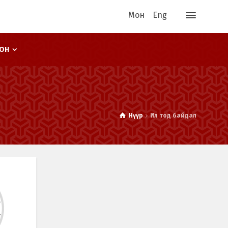
Мон
Eng
ООН
Нүүр
Ил тод байдал