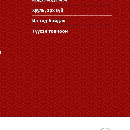
Хууль, эрх зүй
Ил тод байдал
Түүхэн товчоон
л