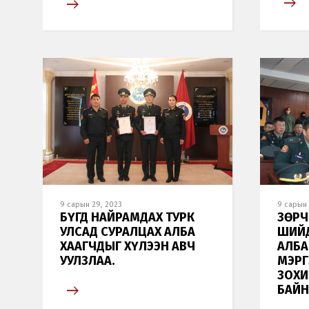
9 сарын 29, 2023
9 сарын 
БҮГД НАЙРАМДАХ ТУРК
ЗӨРЧ
УЛСАД СУРАЛЦАХ АЛБА
ШИЙД
ХААГЧДЫГ ХҮЛЭЭН АВЧ
АЛБА
УУЛЗЛАА.
МЭРГ
ЗОХИ
БАЙН