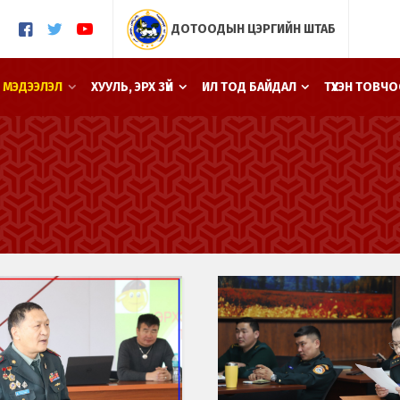
ДОТООДЫН ЦЭРГИЙН ШТАБ
 МЭДЭЭЛЭЛ
ХУУЛЬ, ЭРХ ЗҮЙ
ИЛ ТОД БАЙДАЛ
ТҮҮХЭН ТОВЧ