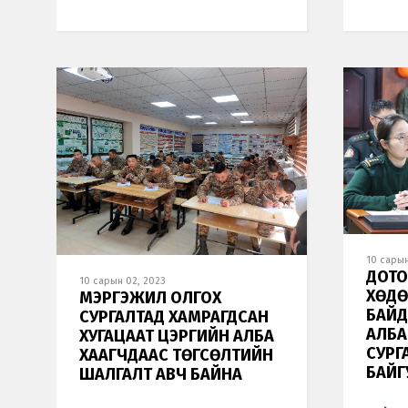
10 сарын
ДОТО
10 сарын 02, 2023
ХӨДӨ
МЭРГЭЖИЛ ОЛГОХ
БАЙД
СУРГАЛТАД ХАМРАГДСАН
АЛБА
ХУГАЦААТ ЦЭРГИЙН АЛБА
СУРГ
ХААГЧДААС ТӨГСӨЛТИЙН
БАЙГ
ШАЛГАЛТ АВЧ БАЙНА