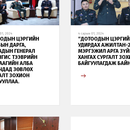
01, 2024
4 сарын 01, 2024
ОДЫН ЦЭРГИЙН
“ДОТООДЫН ЦЭРГИЙ
ЫН ДАРГА,
УДИРДАХ АЖИЛТАН-2
АДЫН ГЕНЕРАЛ
МЭРГЭЖИЛ АРГА ЗҮЙ
НГИС ТЭЭВРИЙН
ХАНГАХ СУРГАЛТ ЗО
ААГИЙН АЛБА
БАЙГУУЛАГДАЖ БАЙН
ЧДАД ЗӨВЛӨХ
АЛТ ЗОХИОН
УУЛЛАА.