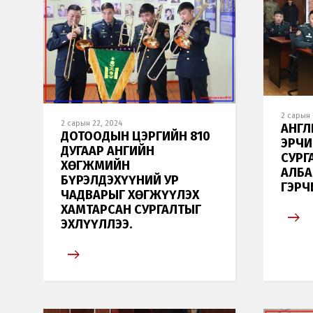
2 сарын 
2 сарын 22, 2024
АНГЛ
ДОТООДЫН ЦЭРГИЙН 810
ЭРЧ
ДУГААР АНГИЙН
СУРГ
ХӨГЖМИЙН
АЛБА
БҮРЭЛДЭХҮҮНИЙ УР
ГЭРЧ
ЧАДВАРЫГ ХӨГЖҮҮЛЭХ
ХАМТАРСАН СУРГАЛТЫГ
ЭХЛҮҮЛЛЭЭ.