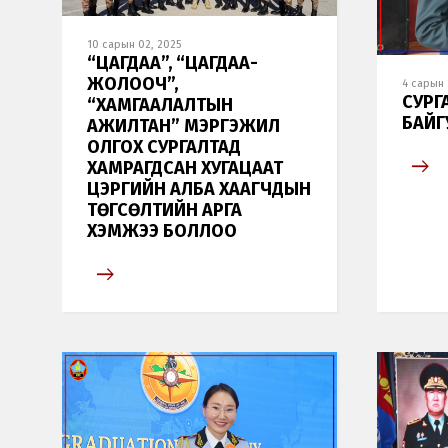
10 сарын 02, 2025
“ЦАГДАА”, “ЦАГДАА-
ЖОЛООЧ”,
4 сарын 
СУРГ
“ХАМГААЛАЛТЫН
БАЙГ
АЖИЛТАН” МЭРГЭЖИЛ
ОЛГОХ СУРГАЛТАД
ХАМРАГДСАН ХУГАЦААТ
ЦЭРГИЙН АЛБА ХААГЧДЫН
ТӨГСӨЛТИЙН АРГА
ХЭМЖЭЭ БОЛЛОО