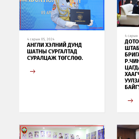
4 сарын 
4 сарын 05, 2024
ДОТО
АНГЛИ ХЭЛНИЙ ДУНД
ШТАБ
ШАТНЫ СУРГАЛТАД
БРИГ
СУРАЛЦАЖ ТӨГСЛӨӨ.
Р.ЧИ
ЦАГД
ХААГ
УУЛЗ
БАЙГ