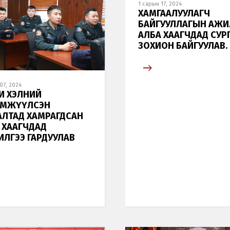
1 сарын 17, 2024
ХАМГААЛУУЛАГЧ
БАЙГУУЛЛАГЫН АЖИ
АЛБА ХААГЧДАД СУР
ЗОХИОН БАЙГУУЛАВ.
07, 2024
И ХЭЛНИЙ
ИМЖҮҮЛСЭН
АЛТАД ХАМРАГДСАН
 ХААГЧДАД
ИЛГЭЭ ГАРДУУЛАВ