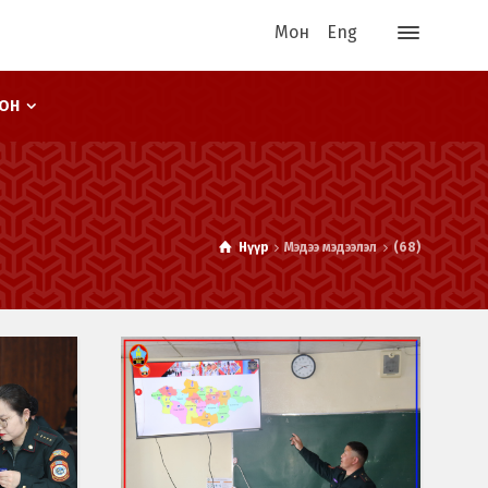
Мон
Eng
ООН
Нүүр
Мэдээ мэдээлэл
(68)