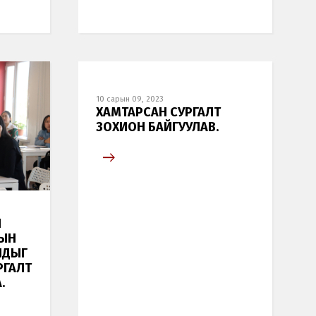
10 сарын 09, 2023
ХАМТАРСАН СУРГАЛТ
ЗОХИОН БАЙГУУЛАВ.
Н
РЫН
ЧДЫГ
РГАЛТ
.