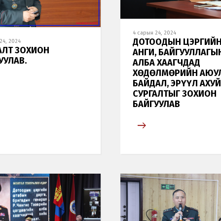
4 сарын 24, 2024
ДОТООДЫН ЦЭРГИЙ
24, 2024
АЛТ ЗОХИОН
АНГИ, БАЙГУУЛЛАГЫ
УУЛАВ.
АЛБА ХААГЧДАД
ХӨДӨЛМӨРИЙН АЮУ
БАЙДАЛ, ЭРҮҮЛ АХУ
СУРГАЛТЫГ ЗОХИОН
БАЙГУУЛАВ