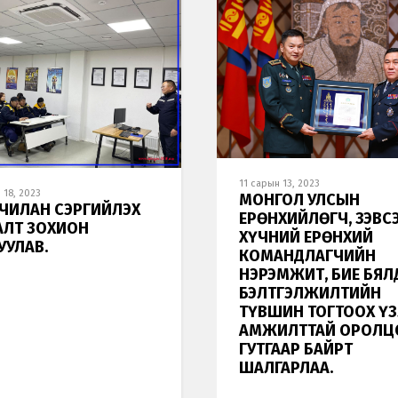
11 сарын 13, 2023
 18, 2023
МОНГОЛ УЛСЫН
ЧИЛАН СЭРГИЙЛЭХ
ЕРӨНХИЙЛӨГЧ, ЗЭВС
АЛТ ЗОХИОН
ХҮЧНИЙ ЕРӨНХИЙ
УУЛАВ.
КОМАНДЛАГЧИЙН
НЭРЭМЖИТ, БИЕ БЯ
БЭЛТГЭЛЖИЛТИЙН
ТҮВШИН ТОГТООХ ҮЗ
АМЖИЛТТАЙ ОРОЛЦ
ГУТГААР БАЙРТ
ШАЛГАРЛАА.
Хэл солих