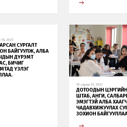
Монгол
English
 16, 2023
АРСАН СУРГАЛТ
ОН БАЙГУУЛЖ, АЛБА
ЧДЫН ДҮРЭМТ
АС, БИЧИГ
МТАД ҮЗЛЭГ
ЛЛАА.
10 сарын 13, 2023
ДОТООДЫН ЦЭРГИЙ
ШТАБ, АНГИ, САЛБА
ЭМЭГТЭЙ АЛБА ХААГ
ЧАДАВХИЖУУЛАХ СУ
ЗОХИОН БАЙГУУЛЛАА