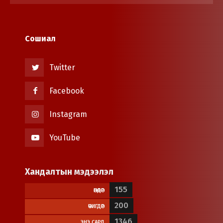
Сошиал
Twitter
Facebook
Instagram
YouTube
Хандалтын мэдээлэл
155
ӨНӨӨДӨР
200
ӨЧИГДӨР
1346
ЭНЭ САРД