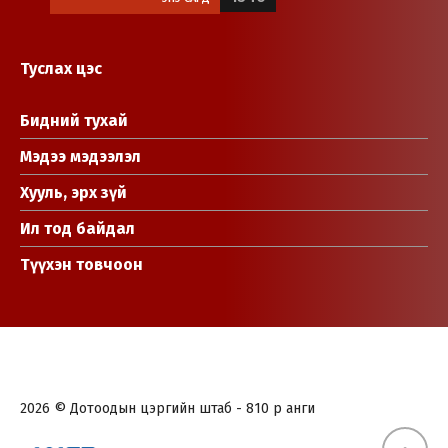
Туслах цэс
Бидний тухай
Мэдээ мэдээлэл
Хууль, эрх зүй
Ил тод байдал
Түүхэн товчоон
2026 © Дотоодын цэргийн штаб - 810 р анги