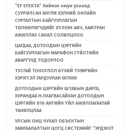
“EF EFEKTA” Хиймэл оюун ухаанд
СУУРИЛСАН АНГЛИ ХЭЛНИЙ ОНЛАЙН
СУРГАЛТЫН БАЙГУУЛЛАГЫН
ТӨЛӨӨЛӨГЧДИЙГ ХҮЛЭЭН АВЧ, ХАМТРАН
АЖИЛЛАХ САНАЛ СОЛИЛЦЛОО
ЦАГДАА, ДОТООДЫН ЦЭРГИЙН
БАЙГУУЛЛАГЫН МАРАФОН ГҮЙЛТИЙН
АВАРГУУД ТОДОРЛОО
ТУСГАЙ ТОНОГЛОЛ БҮХИЙ ТЭЭВРИЙН
ХЭРЭГСЭЛ ГАРДУУЛАН ӨГЛӨӨ
ДОТООДЫН ЦЭРГИЙН ШТАБЫН ДАРГА,
ХУРАНДАА Н.ЛХАГВАСАЙХАН ДОТООДЫН
ЦЭРГИЙН 816 АНГИЙН ҮЙЛ АЖИЛЛАГААТАЙ
ТАНИЛЦЛАА
УЛСЫН ОНЦ ЧУХАЛ ОБЪЕКТЫН
ХАМГААЛАЛТЫН ЦОГЦ СИСТЕМИЙГ “ЭРДЭНЭТ