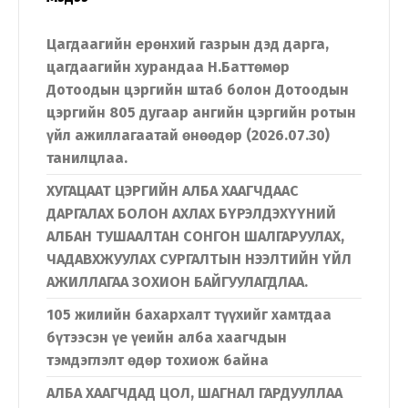
Цагдаагийн ерөнхий газрын дэд дарга,
цагдаагийн хурандаа Н.Баттөмөр
Дотоодын цэргийн штаб болон Дотоодын
цэргийн 805 дугаар ангийн цэргийн ротын
үйл ажиллагаатай өнөөдөр (2026.07.30)
танилцлаа.
ХУГАЦААТ ЦЭРГИЙН АЛБА ХААГЧДААС
ДАРГАЛАХ БОЛОН АХЛАХ БҮРЭЛДЭХҮҮНИЙ
АЛБАН ТУШААЛТАН СОНГОН ШАЛГАРУУЛАХ,
ЧАДАВХЖУУЛАХ СУРГАЛТЫН НЭЭЛТИЙН ҮЙЛ
АЖИЛЛАГАА ЗОХИОН БАЙГУУЛАГДЛАА.
105 жилийн бахархалт түүхийг хамтдаа
бүтээсэн үе үеийн алба хаагчдын
тэмдэглэлт өдөр тохиож байна
АЛБА ХААГЧДАД ЦОЛ, ШАГНАЛ ГАРДУУЛЛАА