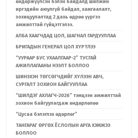
өндөржүүлсэн бэлэн байдалд шилжин
Хэл солих
иргэдийн аюулгүй байдал, хамгаалалт,
зохицуулалтад 2 дахь өдрөө үүргээ
амжилттай гүйцэтгэлээ.
Монгол
English
АЛБА ХААГЧДАД ЦОЛ, ШАГНАЛ ГАРДУУЛЛАА
БРИГАДЫН ГЕНЕРАЛ ЦОЛ ХҮРТЛЭЭ
“УУРААР БУС УХААЛГААР-2” ТУСГАЙ
АЖИЛЛАГААНЫ НЭЭЛТ БОЛЛОО
ШИНЭХЭН ТӨГСӨГЧДИЙГ ХҮЛЭЭН АВЧ,
СУРГАЛТ ЗОХИОН БАЙГУУЛЛАА
“ШИЛДЭГ АХЛАГЧ-2026” тэмцээн амжилттай
зохион байгуулагдаж өндөрлөлөө
“Цусаа бэлэглэх өдөрлөг”
ТАНГАРАГ ӨРГӨХ ЁСЛОЛЫН АРГА ХЭМЖЭЭ
БОЛЛОО