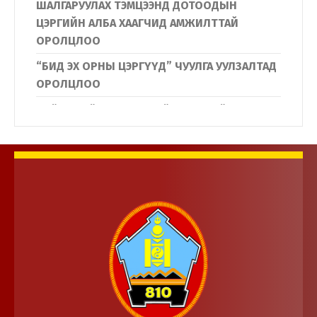
ШАЛГАРУУЛАХ ТЭМЦЭЭНД ДОТООДЫН
ЦЭРГИЙН АЛБА ХААГЧИД АМЖИЛТТАЙ
ОРОЛЦЛОО
“БИД ЭХ ОРНЫ ЦЭРГҮҮД” ЧУУЛГА УУЛЗАЛТАД
ОРОЛЦЛОО
Нийслэлийн Дүүргүүдийн Иргэдийн
төлөөлөгчдийн хурлын дарга нар
Дотоодын цэргийн байгууллагын үйл
ажиллагаатай танилцлаа.