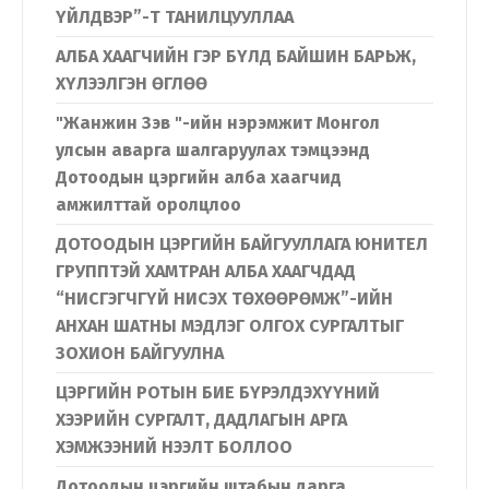
ҮЙЛДВЭР”-Т ТАНИЛЦУУЛЛАА
АЛБА ХААГЧИЙН ГЭР БҮЛД БАЙШИН БАРЬЖ,
ХҮЛЭЭЛГЭН ӨГЛӨӨ
"Жанжин Зэв "-ийн нэрэмжит Монгол
улсын аварга шалгаруулах тэмцээнд
Дотоодын цэргийн алба хаагчид
амжилттай оролцлоо
ДОТООДЫН ЦЭРГИЙН БАЙГУУЛЛАГА ЮНИТЕЛ
ГРУППТЭЙ ХАМТРАН АЛБА ХААГЧДАД
“НИСГЭГЧГҮЙ НИСЭХ ТӨХӨӨРӨМЖ”-ИЙН
АНХАН ШАТНЫ МЭДЛЭГ ОЛГОХ СУРГАЛТЫГ
ЗОХИОН БАЙГУУЛНА
ЦЭРГИЙН РОТЫН БИЕ БҮРЭЛДЭХҮҮНИЙ
ХЭЭРИЙН СУРГАЛТ, ДАДЛАГЫН АРГА
ХЭМЖЭЭНИЙ НЭЭЛТ БОЛЛОО
Дотоодын цэргийн штабын дарга,