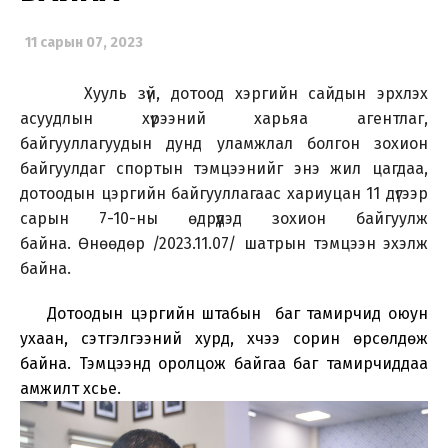
11 сарын 07, 2023
Хууль зүй, дотоод хэргийн сайдын эрхлэх
асуудлын хүрээний харьяа агентлаг,
байгууллагуудын дунд уламжлал болгон зохион
байгуулдаг спортын тэмцээнийг энэ жил цагдаа,
дотоодын цэргийн байгууллагаас хариуцан 11 дүгээр
сарын 7-10-ны өдрүүдэд зохион байгуулж
байна.
Өнөөдөр /2023.11.07/ шатрын тэмцээн эхэлж
байна.
Дотоодын цэргийн штабын баг тамирчид оюун
ухаан, сэтгэлгээний хурд, хүчээ сорин өрсөлдөж
байна. Тэмцээнд оролцож байгаа баг тамирчиддаа
амжилт хүсье.