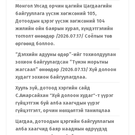
Монгол Улсад орчин цагийн Цагдаагийн
байгууллага үүсэж хөгжсөний 105,
Дотоодын цэрэг үүсэж хөгжсөний 104
жилийн ойн баярын хурал, хүндэтгэлийн
тоглолт өнөөдөр /2026.07.17/ Соёлын төв
өргөөнд боллоо.
“Дэлхийн адууны өдөр”-ийг тохиолдуулан
зохион байгуулагдсан “Түмэн морьтны
жагсаал” өнөөдөр /2026.07.13/ Хүй долоон
худагт зохион байгуулагдлаа.
Хууль зүй, дотоод хэргийн сайд
С.Амарсайхан "Хүй долоон худаг"-т үүрэг
гүйцэтгэж буй алба хаагчдын үүрэг
гүйцэтгэлт, орчин нөхцөлтэй танилцлаа
Цагдаа, дотоодын цэргийн байгууллагын
алба хаагчид баяр наадмын өдрүүдэд