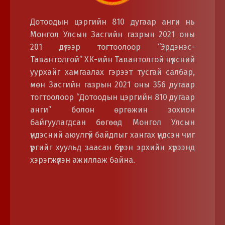
Дотоодын цэргийн 810 дугаар анги нь
Монгол Улсын Засгийн газрын 2021 оны
201 дүгээр тогтоолоор “Эрдэнэс-
Тавантолгой” ХК-ийн Тавантолгой нүүрсний
уурхайг хамгаалах гэрээт тусгай салбар,
мөн Засгийн газрын 2021 оны 356 дугаар
тогтоолоор “Дотоодын цэргийн 810 дугаар
анги” болон өргөжин зохион
байгуулагдсан бөгөөд Монгол Улсын
үндэсний аюулгүй байдлыг хангах үндсэн чиг
үүргийг хуульд заасан бүрэн эрхийн хүрээнд
хэрэгжүүлэн ажиллаж байна.