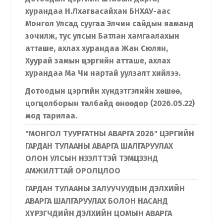
хурандаа Н.Лхагвасайхан БНХАУ-аас
Монгол Улсад суугаа Элчин сайдын яаманд
зочилж, тус улсын Батлан хамгаалахын
атташе, ахлах хурандаа Жан Сюлян,
Хуурай замын цэргийн атташе, ахлах
хурандаа Ма Чи нартай уулзалт хийлээ.
Дотоодын цэргийн хүндэтгэлийн хөшөө,
цогцолборын талбайд өнөөдөр (2026.05.22)
мод тарилаа.
"МОНГОЛ ТУУРГАТНЫ АВАРГА 2026" ЦЭРГИЙН
ГАРДАН ТУЛААНЫ АВАРГА ШАЛГАРУУЛАХ
ОЛОН УЛСЫН НЭЭЛТТЭЙ ТЭМЦЭЭНД
АМЖИЛТТАЙ ОРОЛЦЛОО
ГАРДАН ТУЛААНЫ ЗАЛУУЧУУДЫН ДЭЛХИЙН
АВАРГА ШАЛГАРУУЛАХ БОЛОН НАСАНД
ХҮРЭГЧДИЙН ДЭЛХИЙН ЦОМЫН АВАРГА