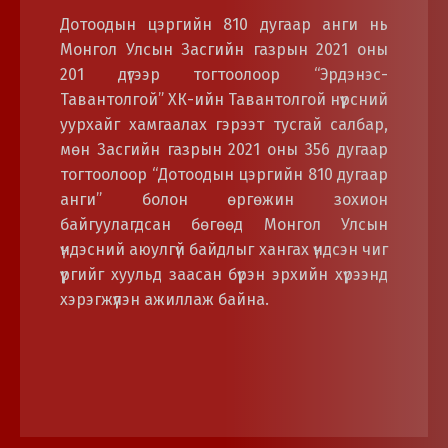
Дотоодын цэргийн 810 дугаар анги нь
Монгол Улсын Засгийн газрын 2021 оны
201 дүгээр тогтоолоор “Эрдэнэс-
Тавантолгой” ХК-ийн Тавантолгой нүүрсний
уурхайг хамгаалах гэрээт тусгай салбар,
мөн Засгийн газрын 2021 оны 356 дугаар
тогтоолоор “Дотоодын цэргийн 810 дугаар
анги” болон өргөжин зохион
байгуулагдсан бөгөөд Монгол Улсын
үндэсний аюулгүй байдлыг хангах үндсэн чиг
үүргийг хуульд заасан бүрэн эрхийн хүрээнд
хэрэгжүүлэн ажиллаж байна.