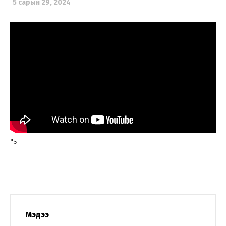
5 сарын 29, 2024
">
Мэдээ