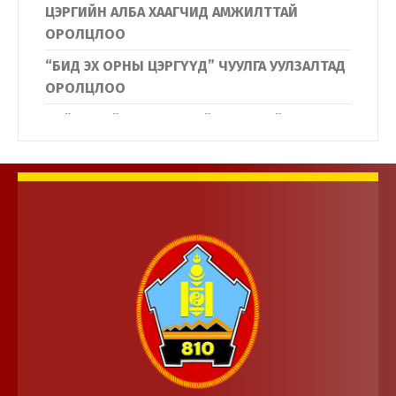
ЦЭРГИЙН АЛБА ХААГЧИД АМЖИЛТТАЙ
ОРОЛЦЛОО
“БИД ЭХ ОРНЫ ЦЭРГҮҮД” ЧУУЛГА УУЛЗАЛТАД
ОРОЛЦЛОО
Нийслэлийн Дүүргүүдийн Иргэдийн
төлөөлөгчдийн хурлын дарга нар
Дотоодын цэргийн байгууллагын үйл
ажиллагаатай танилцлаа.