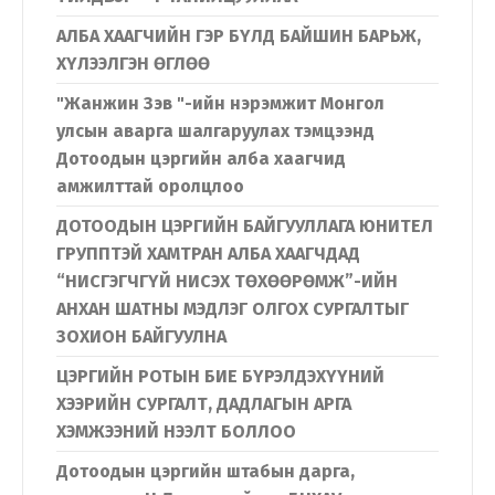
Хэл солих
АЛБА ХААГЧИЙН ГЭР БҮЛД БАЙШИН БАРЬЖ,
ХҮЛЭЭЛГЭН ӨГЛӨӨ
Монгол
English
"Жанжин Зэв "-ийн нэрэмжит Монгол
улсын аварга шалгаруулах тэмцээнд
Дотоодын цэргийн алба хаагчид
амжилттай оролцлоо
ДОТООДЫН ЦЭРГИЙН БАЙГУУЛЛАГА ЮНИТЕЛ
ГРУППТЭЙ ХАМТРАН АЛБА ХААГЧДАД
“НИСГЭГЧГҮЙ НИСЭХ ТӨХӨӨРӨМЖ”-ИЙН
АНХАН ШАТНЫ МЭДЛЭГ ОЛГОХ СУРГАЛТЫГ
ЗОХИОН БАЙГУУЛНА
ЦЭРГИЙН РОТЫН БИЕ БҮРЭЛДЭХҮҮНИЙ
ХЭЭРИЙН СУРГАЛТ, ДАДЛАГЫН АРГА
ХЭМЖЭЭНИЙ НЭЭЛТ БОЛЛОО
Дотоодын цэргийн штабын дарга,