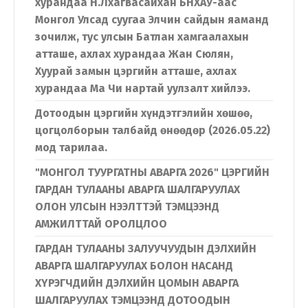
хурандаа Н.Лхагвасайхан БНХАУ-аас
Монгол Улсад суугаа Элчин сайдын яаманд
зочилж, тус улсын Батлан хамгаалахын
атташе, ахлах хурандаа Жан Сюлян,
Хуурай замын цэргийн атташе, ахлах
хурандаа Ма Чи нартай уулзалт хийлээ.
Дотоодын цэргийн хүндэтгэлийн хөшөө,
цогцолборын талбайд өнөөдөр (2026.05.22)
мод тарилаа.
"МОНГОЛ ТУУРГАТНЫ АВАРГА 2026" ЦЭРГИЙН
ГАРДАН ТУЛААНЫ АВАРГА ШАЛГАРУУЛАХ
ОЛОН УЛСЫН НЭЭЛТТЭЙ ТЭМЦЭЭНД
АМЖИЛТТАЙ ОРОЛЦЛОО
ГАРДАН ТУЛААНЫ ЗАЛУУЧУУДЫН ДЭЛХИЙН
АВАРГА ШАЛГАРУУЛАХ БОЛОН НАСАНД
ХҮРЭГЧДИЙН ДЭЛХИЙН ЦОМЫН АВАРГА
ШАЛГАРУУЛАХ ТЭМЦЭЭНД ДОТООДЫН