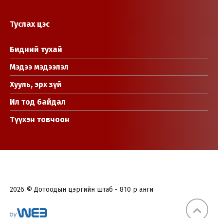
Туслах цэс
Бидний тухай
Мэдээ мэдээлэл
Хууль, эрх зүй
Ил тод байдал
Түүхэн товчоон
2026 © Дотоодын цэргийн штаб - 810 р анги