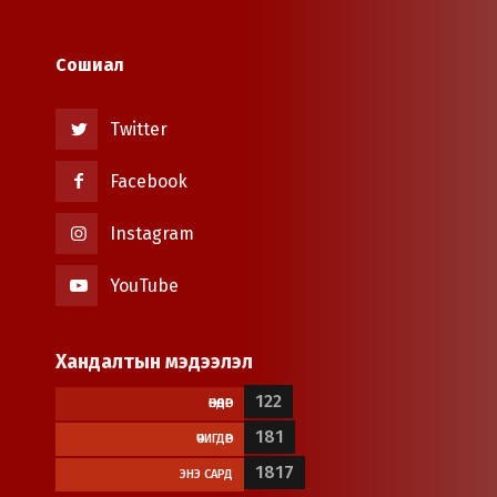
Сошиал
Twitter
Facebook
Instagram
YouTube
Хандалтын мэдээлэл
122
ӨНӨӨДӨР
181
ӨЧИГДӨР
1817
ЭНЭ САРД