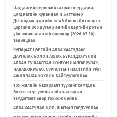
Цагдаагийн ерөнхий газрын дэд дарга,
цагдаагийн хурандаа Н.Баттөмөр
Дотоодын цэргийн штаб болон Дотоодын
цэргийн 805 дугаар ангийн цэргийн ротын
үйл ажиллагаатай өнөөдөр (2026.07.30)
танилцлаа.
ХУГАЦААТ ЦЭРГИЙН АЛБА ХААГЧДААС
ДАРГАЛАХ БОЛОН АХЛАХ БҮРЭЛДЭХҮҮНИЙ
АЛБАН ТУШААЛТАН СОНГОН ШАЛГАРУУЛАХ,
ЧАДАВХЖУУЛАХ СУРГАЛТЫН НЭЭЛТИЙН ҮЙЛ
АЖИЛЛАГАА ЗОХИОН БАЙГУУЛАГДЛАА.
105 жилийн бахархалт түүхийг хамтдаа
бүтээсэн үе үеийн алба хаагчдын
тэмдэглэлт өдөр тохиож байна
АЛБА ХААГЧДАД ЦОЛ, ШАГНАЛ ГАРДУУЛЛАА