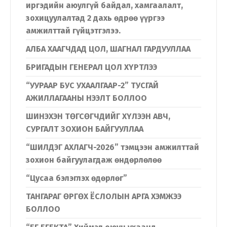
иргэдийн аюулгүй байдал, хамгаалалт,
зохицуулалтад 2 дахь өдрөө үүргээ
амжилттай гүйцэтгэлээ.
АЛБА ХААГЧДАД ЦОЛ, ШАГНАЛ ГАРДУУЛЛАА
БРИГАДЫН ГЕНЕРАЛ ЦОЛ ХҮРТЛЭЭ
“УУРААР БУС УХААЛГААР-2” ТУСГАЙ
АЖИЛЛАГААНЫ НЭЭЛТ БОЛЛОО
ШИНЭХЭН ТӨГСӨГЧДИЙГ ХҮЛЭЭН АВЧ,
СУРГАЛТ ЗОХИОН БАЙГУУЛЛАА
“ШИЛДЭГ АХЛАГЧ-2026” тэмцээн амжилттай
зохион байгуулагдаж өндөрлөлөө
“Цусаа бэлэглэх өдөрлөг”
ТАНГАРАГ ӨРГӨХ ЁСЛОЛЫН АРГА ХЭМЖЭЭ
БОЛЛОО