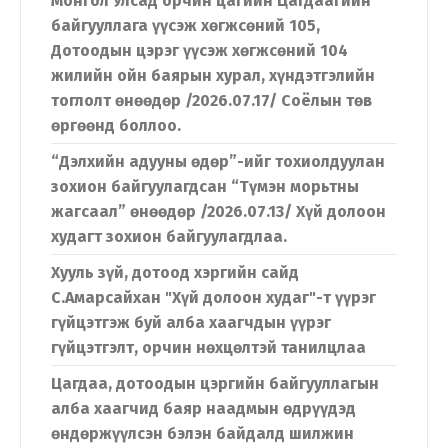
Монгол Улсад орчин цагийн Цагдаагийн
байгууллага үүсэж хөгжсөний 105,
Дотоодын цэрэг үүсэж хөгжсөний 104
жилийн ойн баярын хурал, хүндэтгэлийн
тоглолт өнөөдөр /2026.07.17/ Соёлын төв
өргөөнд боллоо.
“Дэлхийн адууны өдөр”-ийг тохиолдуулан
зохион байгуулагдсан “Түмэн морьтны
жагсаал” өнөөдөр /2026.07.13/ Хүй долоон
худагт зохион байгуулагдлаа.
Хууль зүй, дотоод хэргийн сайд
С.Амарсайхан "Хүй долоон худаг"-т үүрэг
гүйцэтгэж буй алба хаагчдын үүрэг
гүйцэтгэлт, орчин нөхцөлтэй танилцлаа
Цагдаа, дотоодын цэргийн байгууллагын
алба хаагчид баяр наадмын өдрүүдэд
өндөржүүлсэн бэлэн байдалд шилжин