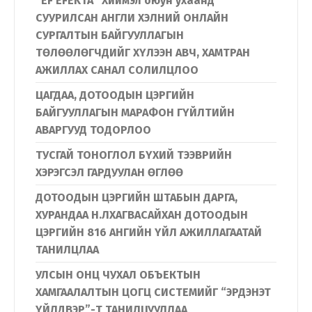
“EF EFEKTA” Хиймэл оюун ухаанд
СУУРИЛСАН АНГЛИ ХЭЛНИЙ ОНЛАЙН
СУРГАЛТЫН БАЙГУУЛЛАГЫН
ТӨЛӨӨЛӨГЧДИЙГ ХҮЛЭЭН АВЧ, ХАМТРАН
АЖИЛЛАХ САНАЛ СОЛИЛЦЛОО
ЦАГДАА, ДОТООДЫН ЦЭРГИЙН
БАЙГУУЛЛАГЫН МАРАФОН ГҮЙЛТИЙН
АВАРГУУД ТОДОРЛОО
ТУСГАЙ ТОНОГЛОЛ БҮХИЙ ТЭЭВРИЙН
ХЭРЭГСЭЛ ГАРДУУЛАН ӨГЛӨӨ
ДОТООДЫН ЦЭРГИЙН ШТАБЫН ДАРГА,
ХУРАНДАА Н.ЛХАГВАСАЙХАН ДОТООДЫН
ЦЭРГИЙН 816 АНГИЙН ҮЙЛ АЖИЛЛАГААТАЙ
ТАНИЛЦЛАА
УЛСЫН ОНЦ ЧУХАЛ ОБЪЕКТЫН
ХАМГААЛАЛТЫН ЦОГЦ СИСТЕМИЙГ “ЭРДЭНЭТ
ҮЙЛДВЭР”-Т ТАНИЛЦУУЛЛАА