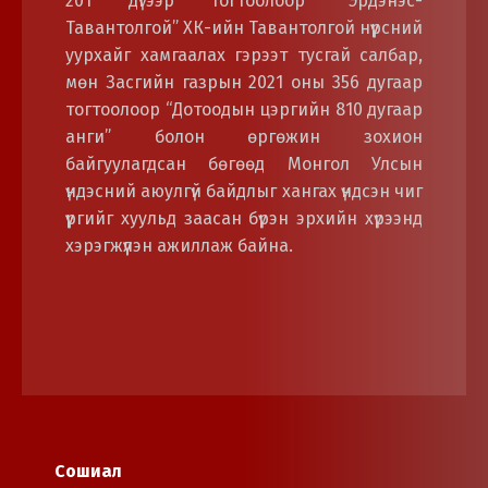
201 дүгээр тогтоолоор “Эрдэнэс-
Тавантолгой” ХК-ийн Тавантолгой нүүрсний
уурхайг хамгаалах гэрээт тусгай салбар,
мөн Засгийн газрын 2021 оны 356 дугаар
тогтоолоор “Дотоодын цэргийн 810 дугаар
анги” болон өргөжин зохион
байгуулагдсан бөгөөд Монгол Улсын
үндэсний аюулгүй байдлыг хангах үндсэн чиг
үүргийг хуульд заасан бүрэн эрхийн хүрээнд
хэрэгжүүлэн ажиллаж байна.
Сошиал