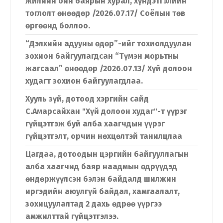
жилийн ойн баярын хурал, хүндэтгэлийн
тоглолт өнөөдөр /2026.07.17/ Соёлын төв
өргөөнд боллоо.
“Дэлхийн адууны өдөр”-ийг тохиолдуулан
зохион байгуулагдсан “Түмэн морьтны
жагсаал” өнөөдөр /2026.07.13/ Хүй долоон
худагт зохион байгуулагдлаа.
Хууль зүй, дотоод хэргийн сайд
С.Амарсайхан "Хүй долоон худаг"-т үүрэг
гүйцэтгэж буй алба хаагчдын үүрэг
гүйцэтгэлт, орчин нөхцөлтэй танилцлаа
Цагдаа, дотоодын цэргийн байгууллагын
алба хаагчид баяр наадмын өдрүүдэд
өндөржүүлсэн бэлэн байдалд шилжин
иргэдийн аюулгүй байдал, хамгаалалт,
зохицуулалтад 2 дахь өдрөө үүргээ
амжилттай гүйцэтгэлээ.