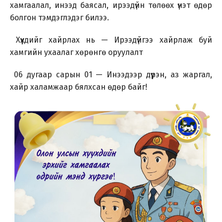
хамгаалал, инээд баясал, ирээдүйн төлөөх үнэт өдөр
болгон тэмдэглэдэг билээ.
Хүүхдийг хайрлах нь — Ирээдүйгээ хайрлаж буй
хамгийн ухаалаг хөрөнгө оруулалт
06 дугаар сарын 01 — Инээдээр дүүрэн, аз жаргал,
хайр халамжаар бялхсан өдөр байг!