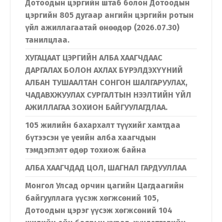
Дотоодын цэргийн штаб болон Дотоодын
цэргийн 805 дугаар ангийн цэргийн ротын
үйл ажиллагаатай өнөөдөр (2026.07.30)
танилцлаа.
ХУГАЦААТ ЦЭРГИЙН АЛБА ХААГЧДААС
ДАРГАЛАХ БОЛОН АХЛАХ БҮРЭЛДЭХҮҮНИЙ
АЛБАН ТУШААЛТАН СОНГОН ШАЛГАРУУЛАХ,
ЧАДАВХЖУУЛАХ СУРГАЛТЫН НЭЭЛТИЙН ҮЙЛ
АЖИЛЛАГАА ЗОХИОН БАЙГУУЛАГДЛАА.
105 жилийн бахархалт түүхийг хамтдаа
бүтээсэн үе үеийн алба хаагчдын
тэмдэглэлт өдөр тохиож байна
АЛБА ХААГЧДАД ЦОЛ, ШАГНАЛ ГАРДУУЛЛАА
Монгол Улсад орчин цагийн Цагдаагийн
байгууллага үүсэж хөгжсөний 105,
Дотоодын цэрэг үүсэж хөгжсөний 104