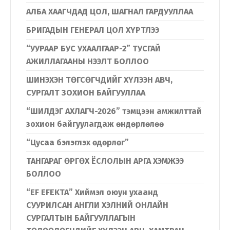
АЛБА ХААГЧДАД ЦОЛ, ШАГНАЛ ГАРДУУЛЛАА
БРИГАДЫН ГЕНЕРАЛ ЦОЛ ХҮРТЛЭЭ
“УУРААР БУС УХААЛГААР-2” ТУСГАЙ
АЖИЛЛАГААНЫ НЭЭЛТ БОЛЛОО
ШИНЭХЭН ТӨГСӨГЧДИЙГ ХҮЛЭЭН АВЧ,
СУРГАЛТ ЗОХИОН БАЙГУУЛЛАА
“ШИЛДЭГ АХЛАГЧ-2026” тэмцээн амжилттай
зохион байгуулагдаж өндөрлөлөө
“Цусаа бэлэглэх өдөрлөг”
ТАНГАРАГ ӨРГӨХ ЁСЛОЛЫН АРГА ХЭМЖЭЭ
БОЛЛОО
“EF EFEKTA” Хиймэл оюун ухаанд
СУУРИЛСАН АНГЛИ ХЭЛНИЙ ОНЛАЙН
Хэл солих
СУРГАЛТЫН БАЙГУУЛЛАГЫН