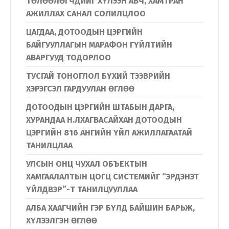
ТӨЛӨӨЛӨГЧДИЙГ ХҮЛЭЭН АВЧ, ХАМТРАН
АЖИЛЛАХ САНАЛ СОЛИЛЦЛОО
Монгол
English
ЦАГДАА, ДОТООДЫН ЦЭРГИЙН
БАЙГУУЛЛАГЫН МАРАФОН ГҮЙЛТИЙН
АВАРГУУД ТОДОРЛОО
ТУСГАЙ ТОНОГЛОЛ БҮХИЙ ТЭЭВРИЙН
ХЭРЭГСЭЛ ГАРДУУЛАН ӨГЛӨӨ
ДОТООДЫН ЦЭРГИЙН ШТАБЫН ДАРГА,
ХУРАНДАА Н.ЛХАГВАСАЙХАН ДОТООДЫН
ЦЭРГИЙН 816 АНГИЙН ҮЙЛ АЖИЛЛАГААТАЙ
ТАНИЛЦЛАА
УЛСЫН ОНЦ ЧУХАЛ ОБЪЕКТЫН
ХАМГААЛАЛТЫН ЦОГЦ СИСТЕМИЙГ “ЭРДЭНЭТ
ҮЙЛДВЭР”-Т ТАНИЛЦУУЛЛАА
АЛБА ХААГЧИЙН ГЭР БҮЛД БАЙШИН БАРЬЖ,
ХҮЛЭЭЛГЭН ӨГЛӨӨ