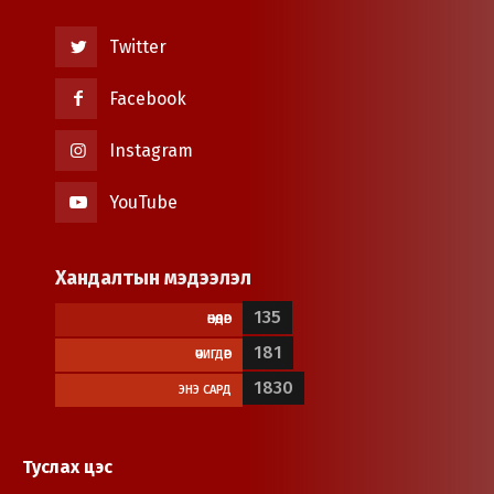
Twitter
Facebook
Instagram
YouTube
Хандалтын мэдээлэл
135
ӨНӨӨДӨР
181
ӨЧИГДӨР
1830
ЭНЭ САРД
Туслах цэс