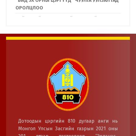
“БИД ЭХ ОРНЫ ЦЭРГҮҮД” ЧУУЛГА УУЛЗАЛТАД
ОРОЛЦЛОО
Нийслэлийн Дүүргүүдийн Иргэдийн
төлөөлөгчдийн хурлын дарга нар
Дотоодын цэргийн байгууллагын үйл
ажиллагаатай танилцлаа.
Дотоодын цэргийн 810 дугаар анги нь
Монгол Улсын Засгийн газрын 2021 оны