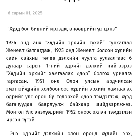
6 сарын 01, 2025
"Хүүхэд бол бидний ирээдүй, өнөөдрийн үнэ цэнэ"
1924 онд анх “Хүүхдийн эрхийн тухай” тунхаглал
Женевт батлагдаж, 1925 онд Женевт болсон хүүхдийн
сайн сайхны төлөө дэлхийн чуулга уулзалтаас 6
дугаар сарын 1-ний өдрийг дэлхий нийтээрээ
“Хүүхдийн эрхийг хамгаалах өдөр” болгох уриалга
гаргасан. 1951 онд Олон улсын ардчилсан
эмэгтэйчүүдийн холбооноос хүүхдийн эрхийг хамгаалах
өдрийг улс орон бүр тодорхой өдөр тэмдэглэж, хүүхэд
багачуудаа баярлуулж байхаар шийдвэрлэжээ.
Монгол Улс энэхүү өдрийг 1952 оноос эхлэн тэмдэглэн
ирсэн түүхтэй.
Энэ өдрийг дэлхийн олон оронд хүүхдийн эрх,