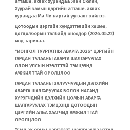
атташе, ахлах хурандаа Жан Сюлян,
Хуурай замын цэргийн атташе, ахлах
хурандаа Ма Чи нартай уулзалт хийлээ.
Дотоодын цэргийн хүндэтгэлийн хөшөө,
цогцолборын талбайд өнөөдөр (2026.05.22)
мод тарилаа.
"МОНГОЛ ТУУРГАТНЫ АВАРГА 2026" ЦЭРГИЙН
ГАРДАН ТУЛААНЫ АВАРГА ШАЛГАРУУЛАХ
ОЛОН УЛСЫН НЭЭЛТТЭЙ ТЭМЦЭЭНД
АМЖИЛТТАЙ ОРОЛЦЛОО
ГАРДАН ТУЛААНЫ ЗАЛУУЧУУДЫН ДЭЛХИЙН
АВАРГА ШАЛГАРУУЛАХ БОЛОН НАСАНД
ХҮРЭГЧДИЙН ДЭЛХИЙН ЦОМЫН АВАРГА
ШАЛГАРУУЛАХ ТЭМЦЭЭНД ДОТООДЫН
ЦЭРГИЙН АЛБА ХААГЧИД АМЖИЛТТАЙ
ОРОЛЦЛОО