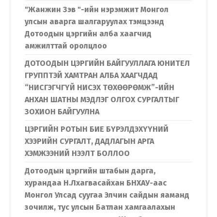
"Жанжин Зэв "-ийн нэрэмжит Монгол
улсын аварга шалгаруулах тэмцээнд
Дотоодын цэргийн алба хаагчид
амжилттай оролцлоо
ДОТООДЫН ЦЭРГИЙН БАЙГУУЛЛАГА ЮНИТЕЛ
ГРУППТЭЙ ХАМТРАН АЛБА ХААГЧДАД
“НИСГЭГЧГҮЙ НИСЭХ ТӨХӨӨРӨМЖ”-ИЙН
АНХАН ШАТНЫ МЭДЛЭГ ОЛГОХ СУРГАЛТЫГ
ЗОХИОН БАЙГУУЛНА
ЦЭРГИЙН РОТЫН БИЕ БҮРЭЛДЭХҮҮНИЙ
ХЭЭРИЙН СУРГАЛТ, ДАДЛАГЫН АРГА
ХЭМЖЭЭНИЙ НЭЭЛТ БОЛЛОО
Дотоодын цэргийн штабын дарга,
хурандаа Н.Лхагвасайхан БНХАУ-аас
Монгол Улсад суугаа Элчин сайдын яаманд
зочилж, тус улсын Батлан хамгаалахын