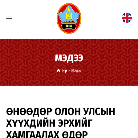
МЭДЭЭ
Нүүр
Мэдээ
ӨНӨӨДӨР ОЛОН УЛСЫН
ХҮҮХДИЙН ЭРХИЙГ
ХАМГААЛАХ ӨДӨР