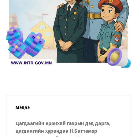
Мэдээ
Цагдаагийн ерөнхий газрын дэд дарга,
цагдаагийн хурандаа Н.Баттөмөр