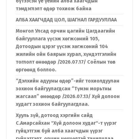
бүтээсэн үе үеийн алба хаагчдын
тэмдэглэлт өдөр тохиож байна
Хэл солих
АЛБА ХААГЧДАД ЦОЛ, ШАГНАЛ ГАРДУУЛЛАА
Монгол Улсад орчин цагийн Цагдаагийн
байгууллага үүсэж хөгжсөний 105,
Монгол
English
Дотоодын цэрэг үүсэж хөгжсөний 104
жилийн ойн баярын хурал, хүндэтгэлийн
тоглолт өнөөдөр /2026.07.17/ Соёлын төв
өргөөнд боллоо.
“Дэлхийн адууны өдөр”-ийг тохиолдуулан
зохион байгуулагдсан “Түмэн морьтны
жагсаал” өнөөдөр /2026.07.13/ Хүй долоон
худагт зохион байгуулагдлаа.
Хууль зүй, дотоод хэргийн сайд
С.Амарсайхан "Хүй долоон худаг"-т үүрэг
гүйцэтгэж буй алба хаагчдын үүрэг
гүйцэтгэлт, орчин нөхцөлтэй танилцлаа