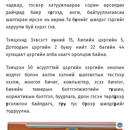
чадвар, тэсвэр хатуужлаараа сорин өрсөлдөх
дайчдад баяр хүргээд, анги, байгууллагаасаа
шалгаран ирсэн нь өөрөө Та бүхнийг шилдэг гэдгийг
харуулж буй хэрэг гэв.
Тэмцээнд Зэвсэгт хүчний 15, Хилийн цэргийн 5,
Дотоодын цэргийн 2 буюу нийт 22 багийн 44
хугацаат цэргийн алба хаагч оролцож байна.
Тэмцээн 50 асуулттай цэргийн хэргийн онолын
мэдлэг болон англи хэлний шалгалтын тестээр
эхэлж, монгол бичиг, компьютер, эсээ бичлэг,
биеийн тамирын бэлтгэлжилтийн түвшин,
нормативын бэлтгэл, буудлага, дрон гэсэн төрлүүдээр
үргэлжлэн байлдагч, түрүүч тус бүрээр шилдгүүдийг
тодруулна.