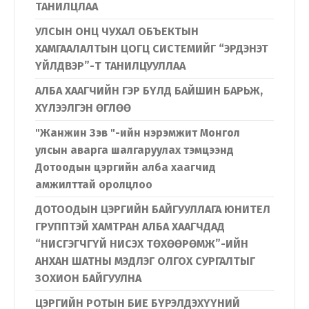
ТАНИЛЦЛАА
УЛСЫН ОНЦ ЧУХАЛ ОБЪЕКТЫН
ХАМГААЛАЛТЫН ЦОГЦ СИСТЕМИЙГ “ЭРДЭНЭТ
ҮЙЛДВЭР”-Т ТАНИЛЦУУЛЛАА
АЛБА ХААГЧИЙН ГЭР БҮЛД БАЙШИН БАРЬЖ,
ХҮЛЭЭЛГЭН ӨГЛӨӨ
"Жанжин Зэв "-ийн нэрэмжит Монгол
улсын аварга шалгаруулах тэмцээнд
Дотоодын цэргийн алба хаагчид
амжилттай оролцлоо
ДОТООДЫН ЦЭРГИЙН БАЙГУУЛЛАГА ЮНИТЕЛ
ГРУППТЭЙ ХАМТРАН АЛБА ХААГЧДАД
“НИСГЭГЧГҮЙ НИСЭХ ТӨХӨӨРӨМЖ”-ИЙН
АНХАН ШАТНЫ МЭДЛЭГ ОЛГОХ СУРГАЛТЫГ
ЗОХИОН БАЙГУУЛНА
ЦЭРГИЙН РОТЫН БИЕ БҮРЭЛДЭХҮҮНИЙ