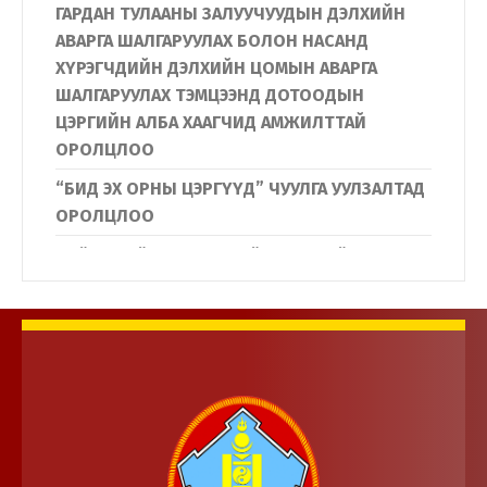
ГАРДАН ТУЛААНЫ ЗАЛУУЧУУДЫН ДЭЛХИЙН
АВАРГА ШАЛГАРУУЛАХ БОЛОН НАСАНД
ХҮРЭГЧДИЙН ДЭЛХИЙН ЦОМЫН АВАРГА
ШАЛГАРУУЛАХ ТЭМЦЭЭНД ДОТООДЫН
ЦЭРГИЙН АЛБА ХААГЧИД АМЖИЛТТАЙ
ОРОЛЦЛОО
“БИД ЭХ ОРНЫ ЦЭРГҮҮД” ЧУУЛГА УУЛЗАЛТАД
ОРОЛЦЛОО
Нийслэлийн Дүүргүүдийн Иргэдийн
төлөөлөгчдийн хурлын дарга нар
Дотоодын цэргийн байгууллагын үйл
ажиллагаатай танилцлаа.