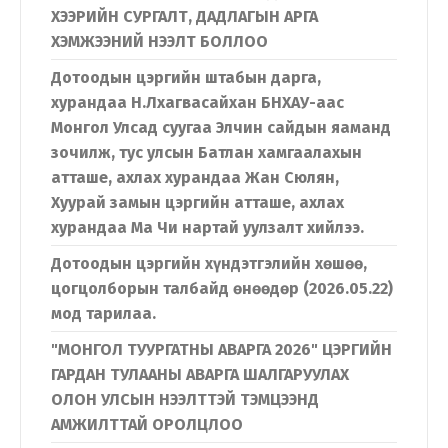
ХЭЭРИЙН СУРГАЛТ, ДАДЛАГЫН АРГА
ХЭМЖЭЭНИЙ НЭЭЛТ БОЛЛОО
Дотоодын цэргийн штабын дарга,
хурандаа Н.Лхагвасайхан БНХАУ-аас
Монгол Улсад суугаа Элчин сайдын яаманд
зочилж, тус улсын Батлан хамгаалахын
атташе, ахлах хурандаа Жан Сюлян,
Хуурай замын цэргийн атташе, ахлах
хурандаа Ма Чи нартай уулзалт хийлээ.
Дотоодын цэргийн хүндэтгэлийн хөшөө,
цогцолборын талбайд өнөөдөр (2026.05.22)
мод тарилаа.
"МОНГОЛ ТУУРГАТНЫ АВАРГА 2026" ЦЭРГИЙН
ГАРДАН ТУЛААНЫ АВАРГА ШАЛГАРУУЛАХ
ОЛОН УЛСЫН НЭЭЛТТЭЙ ТЭМЦЭЭНД
АМЖИЛТТАЙ ОРОЛЦЛОО