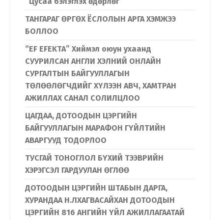
“Цусаа бэлэглэх өдөрлөг”
ТАНГАРАГ ӨРГӨХ ЁСЛОЛЫН АРГА ХЭМЖЭЭ
БОЛЛОО
“EF EFEKTA” Хиймэл оюун ухаанд
СУУРИЛСАН АНГЛИ ХЭЛНИЙ ОНЛАЙН
СУРГАЛТЫН БАЙГУУЛЛАГЫН
ТӨЛӨӨЛӨГЧДИЙГ ХҮЛЭЭН АВЧ, ХАМТРАН
АЖИЛЛАХ САНАЛ СОЛИЛЦЛОО
ЦАГДАА, ДОТООДЫН ЦЭРГИЙН
БАЙГУУЛЛАГЫН МАРАФОН ГҮЙЛТИЙН
АВАРГУУД ТОДОРЛОО
ТУСГАЙ ТОНОГЛОЛ БҮХИЙ ТЭЭВРИЙН
ХЭРЭГСЭЛ ГАРДУУЛАН ӨГЛӨӨ
ДОТООДЫН ЦЭРГИЙН ШТАБЫН ДАРГА,
ХУРАНДАА Н.ЛХАГВАСАЙХАН ДОТООДЫН
ЦЭРГИЙН 816 АНГИЙН ҮЙЛ АЖИЛЛАГААТАЙ