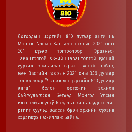
Дотоодын цэргийн 810 дугаар анги нь
Монгол Улсын Засгийн газрын 2021 оны
201 дүгээр тогтоолоор “Эрдэнэс-
Тавантолгой” ХК-ийн Тавантолгой нүүрсний
уурхайг хамгаалах гэрээт тусгай салбар,
мөн Засгийн газрын 2021 оны 356 дугаар
тогтоолоор “Дотоодын цэргийн 810 дугаар
анги” болон өргөжин зохион
байгуулагдсан бөгөөд Монгол Улсын
үндэсний аюулгүй байдлыг хангах үндсэн чиг
үүргийг хуульд заасан бүрэн эрхийн хүрээнд
хэрэгжүүлэн ажиллаж байна.