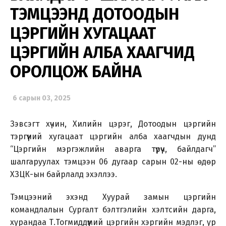
ТЭМЦЭЭНД ДОТООДЫН
ЦЭРГИЙН ХУГАЦААТ
ЦЭРГИЙН АЛБА ХААГЧИД
ОРОЛЦОЖ БАЙНА
6 сарын 03, 2025
Зэвсэгт хүчин, Хилийн цэрэг, Дотоодын цэргийн
тэргүүний хугацаат цэргийн алба хаагчдын дунд
“Цэргийн мэргэжлийн аварга түрүүч, байлдагч”
шалгаруулах тэмцээн 06 дугаар сарын 02-ны өдөр
ХЗЦК-ын байрлалд эхэллээ.
Тэмцээний эхэнд Хуурай замын цэргийн
командлалын Сургалт бэлтгэлийн хэлтсийн дарга,
хурандаа Т.Тогмиддүүмий цэргийн хэргийн мэдлэг, ур