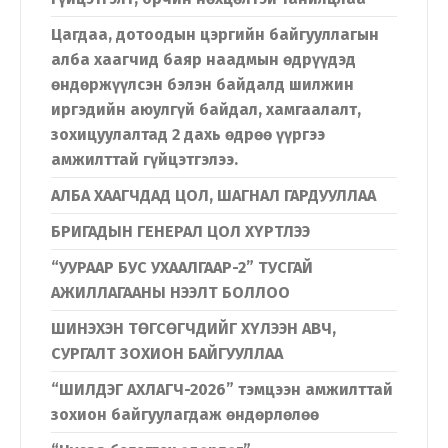
Цагдаа, дотоодын цэргийн байгууллагын
алба хаагчид баяр наадмын өдрүүдэд
өндөржүүлсэн бэлэн байдалд шилжин
иргэдийн аюулгүй байдал, хамгаалалт,
зохицуулалтад 2 дахь өдрөө үүргээ
амжилттай гүйцэтгэлээ.
АЛБА ХААГЧДАД ЦОЛ, ШАГНАЛ ГАРДУУЛЛАА
БРИГАДЫН ГЕНЕРАЛ ЦОЛ ХҮРТЛЭЭ
“УУРААР БУС УХААЛГААР-2” ТУСГАЙ
АЖИЛЛАГААНЫ НЭЭЛТ БОЛЛОО
ШИНЭХЭН ТӨГСӨГЧДИЙГ ХҮЛЭЭН АВЧ,
СУРГАЛТ ЗОХИОН БАЙГУУЛЛАА
“ШИЛДЭГ АХЛАГЧ-2026” тэмцээн амжилттай
зохион байгуулагдаж өндөрлөлөө