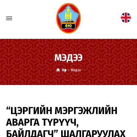
МЭДЭЭ
Нүүр
Мэдээ
“ЦЭРГИЙН МЭРГЭЖЛИЙН
АВАРГА ТҮРҮҮЧ,
БАЙЛДАГЧ” ШАЛГАРУУЛАХ