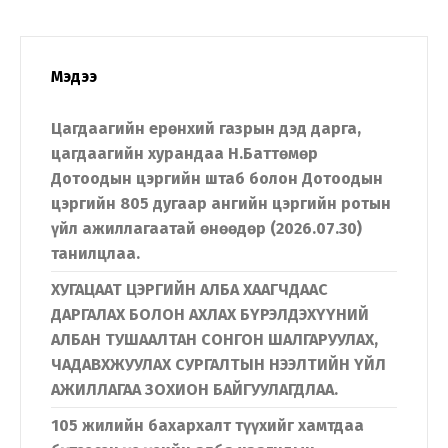
Мэдээ
Цагдаагийн ерөнхий газрын дэд дарга,
цагдаагийн хурандаа Н.Баттөмөр
Дотоодын цэргийн штаб болон Дотоодын
цэргийн 805 дугаар ангийн цэргийн ротын
үйл ажиллагаатай өнөөдөр (2026.07.30)
танилцлаа.
ХУГАЦААТ ЦЭРГИЙН АЛБА ХААГЧДААС
ДАРГАЛАХ БОЛОН АХЛАХ БҮРЭЛДЭХҮҮНИЙ
АЛБАН ТУШААЛТАН СОНГОН ШАЛГАРУУЛАХ,
ЧАДАВХЖУУЛАХ СУРГАЛТЫН НЭЭЛТИЙН ҮЙЛ
АЖИЛЛАГАА ЗОХИОН БАЙГУУЛАГДЛАА.
105 жилийн бахархалт түүхийг хамтдаа