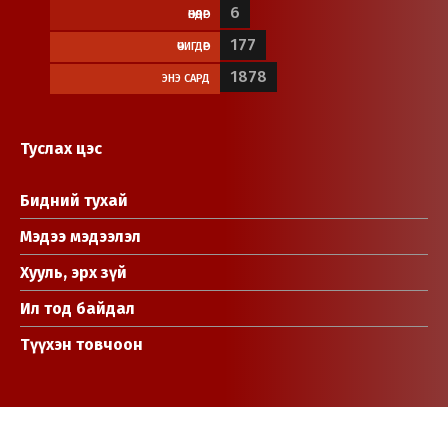
6
ӨНӨӨДӨР
177
ӨЧИГДӨР
1878
ЭНЭ САРД
Туслах цэс
Бидний тухай
Мэдээ мэдээлэл
Хууль, эрх зүй
Ил тод байдал
Түүхэн товчоон