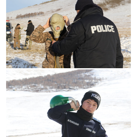
Хэл солих
Монгол
English