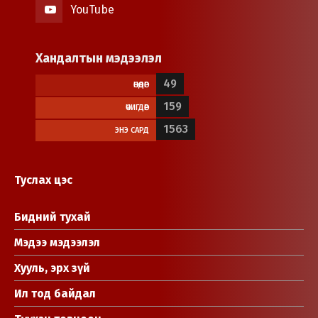
YouTube
Хандалтын мэдээлэл
49
ӨНӨӨДӨР
159
ӨЧИГДӨР
1563
ЭНЭ САРД
Туслах цэс
Бидний тухай
Мэдээ мэдээлэл
Хууль, эрх зүй
Ил тод байдал