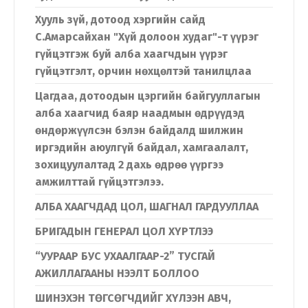
Хууль зүй, дотоод хэргийн сайд
С.Амарсайхан "Хүй долоон худаг"-т үүрэг
гүйцэтгэж буй алба хаагчдын үүрэг
гүйцэтгэлт, орчин нөхцөлтэй танилцлаа
Цагдаа, дотоодын цэргийн байгууллагын
алба хаагчид баяр наадмын өдрүүдэд
өндөржүүлсэн бэлэн байдалд шилжин
иргэдийн аюулгүй байдал, хамгаалалт,
зохицуулалтад 2 дахь өдрөө үүргээ
амжилттай гүйцэтгэлээ.
АЛБА ХААГЧДАД ЦОЛ, ШАГНАЛ ГАРДУУЛЛАА
БРИГАДЫН ГЕНЕРАЛ ЦОЛ ХҮРТЛЭЭ
“УУРААР БУС УХААЛГААР-2” ТУСГАЙ
АЖИЛЛАГААНЫ НЭЭЛТ БОЛЛОО
ШИНЭХЭН ТӨГСӨГЧДИЙГ ХҮЛЭЭН АВЧ,