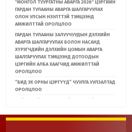
"МОНГОЛ ТУУРГАТНЫ АВАРГА 2026" ЦЭРГИЙН
ГАРДАН ТУЛААНЫ АВАРГА ШАЛГАРУУЛАХ
ОЛОН УЛСЫН НЭЭЛТТЭЙ ТЭМЦЭЭНД
АМЖИЛТТАЙ ОРОЛЦЛОО
ГАРДАН ТУЛААНЫ ЗАЛУУЧУУДЫН ДЭЛХИЙН
АВАРГА ШАЛГАРУУЛАХ БОЛОН НАСАНД
ХҮРЭГЧДИЙН ДЭЛХИЙН ЦОМЫН АВАРГА
ШАЛГАРУУЛАХ ТЭМЦЭЭНД ДОТООДЫН
ЦЭРГИЙН АЛБА ХААГЧИД АМЖИЛТТАЙ
ОРОЛЦЛОО
“БИД ЭХ ОРНЫ ЦЭРГҮҮД” ЧУУЛГА УУЛЗАЛТАД
ОРОЛЦЛОО
Нийслэлийн Дүүргүүдийн Иргэдийн
төлөөлөгчдийн хурлын дарга нар
Дотоодын цэргийн байгууллагын үйл
ажиллагаатай танилцлаа.