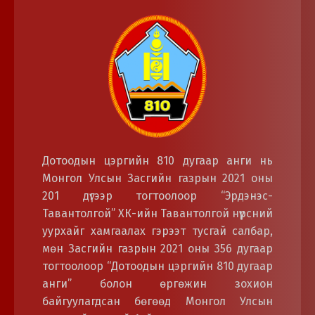
Дотоодын цэргийн 810 дугаар анги нь
Монгол Улсын Засгийн газрын 2021 оны
201 дүгээр тогтоолоор “Эрдэнэс-
Тавантолгой” ХК-ийн Тавантолгой нүүрсний
уурхайг хамгаалах гэрээт тусгай салбар,
мөн Засгийн газрын 2021 оны 356 дугаар
тогтоолоор “Дотоодын цэргийн 810 дугаар
анги” болон өргөжин зохион
байгуулагдсан бөгөөд Монгол Улсын