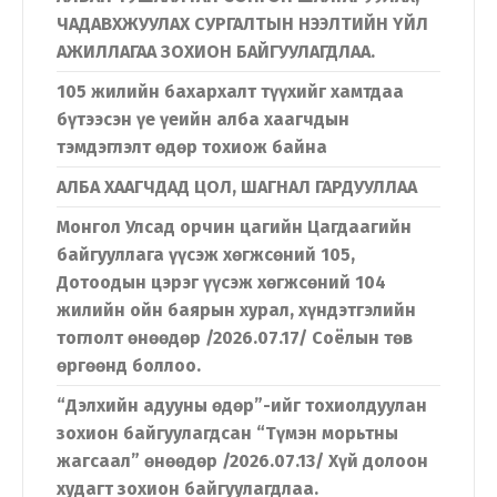
ЧАДАВХЖУУЛАХ СУРГАЛТЫН НЭЭЛТИЙН ҮЙЛ
АЖИЛЛАГАА ЗОХИОН БАЙГУУЛАГДЛАА.
105 жилийн бахархалт түүхийг хамтдаа
бүтээсэн үе үеийн алба хаагчдын
тэмдэглэлт өдөр тохиож байна
АЛБА ХААГЧДАД ЦОЛ, ШАГНАЛ ГАРДУУЛЛАА
Монгол Улсад орчин цагийн Цагдаагийн
байгууллага үүсэж хөгжсөний 105,
Дотоодын цэрэг үүсэж хөгжсөний 104
жилийн ойн баярын хурал, хүндэтгэлийн
тоглолт өнөөдөр /2026.07.17/ Соёлын төв
өргөөнд боллоо.
“Дэлхийн адууны өдөр”-ийг тохиолдуулан
зохион байгуулагдсан “Түмэн морьтны
жагсаал” өнөөдөр /2026.07.13/ Хүй долоон
худагт зохион байгуулагдлаа.