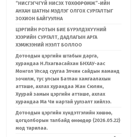
“НИСГЭГЧГҮЙ НИСЭХ ТӨХӨӨРӨМЖ”-ИЙН
АНХАН ШАТНЫ МЭДЛЭГ ОЛГОХ СУРГАЛТЫГ
ЗОХИОН БАЙГУУЛНА
ЦЭРГИЙН РОТЫН БИЕ БҮРЭЛДЭХҮҮНИЙ
ХЭЭРИЙН СУРГАЛТ, ДАДЛАГЫН АРГА
ХЭМЖЭЭНИЙ НЭЭЛТ БОЛЛОО
Дотоодын цэргийн штабын дарга,
хурандаа Н.Лхагвасайхан БНХАУ-аас
Монгол Улсад суугаа Элчин сайдын яаманд
зочилж, тус улсын Батлан хамгаалахын
атташе, ахлах хурандаа Жан Сюлян,
Хуурай замын цэргийн атташе, ахлах
хурандаа Ма Чи нартай уулзалт хийлээ.
Дотоодын цэргийн хүндэтгэлийн хөшөө,
цогцолборын талбайд өнөөдөр (2026.05.22)
мод тарилаа.