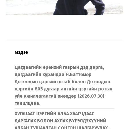
Мэдээ
Цагдаагийн ерөнхий газрын дэд дарга,
цагдаагийн хурандаа Н.Баттөмөр
Дотоодын цэргийн штаб болон Дотоодын
цэргийн 805 дугаар ангийн цэргийн ротын
үйл ажиллагаатай өнөөдөр (2026.07.30)
танилцлаа.
ХУГАЦААТ ЦЭРГИЙН АЛБА ХААГЧДААС
ДАРГАЛАХ БОЛОН АХЛАХ БҮРЭЛДЭХҮҮНИЙ
АЛБАН ТУШААЛТАН СОНГОН ШАЛГАРУУЛАХ,