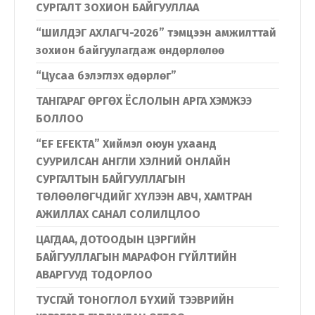
СУРГАЛТ ЗОХИОН БАЙГУУЛЛАА
“ШИЛДЭГ АХЛАГЧ-2026” тэмцээн амжилттай
зохион байгуулагдаж өндөрлөлөө
“Цусаа бэлэглэх өдөрлөг”
ТАНГАРАГ ӨРГӨХ ЁСЛОЛЫН АРГА ХЭМЖЭЭ
БОЛЛОО
“EF EFEKTA” Хиймэл оюун ухаанд
СУУРИЛСАН АНГЛИ ХЭЛНИЙ ОНЛАЙН
СУРГАЛТЫН БАЙГУУЛЛАГЫН
ТӨЛӨӨЛӨГЧДИЙГ ХҮЛЭЭН АВЧ, ХАМТРАН
АЖИЛЛАХ САНАЛ СОЛИЛЦЛОО
ЦАГДАА, ДОТООДЫН ЦЭРГИЙН
БАЙГУУЛЛАГЫН МАРАФОН ГҮЙЛТИЙН
АВАРГУУД ТОДОРЛОО
ТУСГАЙ ТОНОГЛОЛ БҮХИЙ ТЭЭВРИЙН