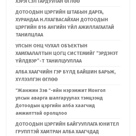
ХЭРЭГСЭЛ ГАРДУУЛАН ӨГЛӨӨ
ДОТООДЫН ЦЭРГИЙН ШТАБЫН ДАРГА,
ХУРАНДАА Н.ЛХАГВАСАЙХАН ДОТООДЫН
ЦЭРГИЙН 816 АНГИЙН ҮЙЛ АЖИЛЛАГААТАЙ
ТАНИЛЦЛАА
УЛСЫН ОНЦ ЧУХАЛ ОБЪЕКТЫН
ХАМГААЛАЛТЫН ЦОГЦ СИСТЕМИЙГ “ЭРДЭНЭТ
ҮЙЛДВЭР”-Т ТАНИЛЦУУЛЛАА
АЛБА ХААГЧИЙН ГЭР БҮЛД БАЙШИН БАРЬЖ,
ХҮЛЭЭЛГЭН ӨГЛӨӨ
"Жанжин Зэв "-ийн нэрэмжит Монгол
улсын аварга шалгаруулах тэмцээнд
Дотоодын цэргийн алба хаагчид
амжилттай оролцлоо
ДОТООДЫН ЦЭРГИЙН БАЙГУУЛЛАГА ЮНИТЕЛ
ГРУППТЭЙ ХАМТРАН АЛБА ХААГЧДАД