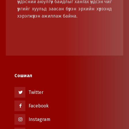
үндэсний аюулгүй байдлыг хангах үндсэн чиг
үүргийг хуульд заасан бүрэн эрхийн хүрээнд
хэрэгжүүлэн ажиллаж байна.
Сошиал
Twitter
Facebook
Instagram