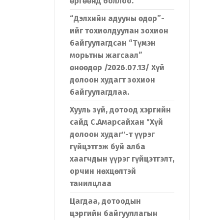
өргөөнд боллоо.
“Дэлхийн адууны өдөр”-
ийг тохиолдуулан зохион
байгуулагдсан “Түмэн
морьтны жагсаал”
өнөөдөр /2026.07.13/ Хүй
долоон худагт зохион
байгуулагдлаа.
Хууль зүй, дотоод хэргийн
сайд С.Амарсайхан "Хүй
долоон худаг"-т үүрэг
гүйцэтгэж буй алба
хаагчдын үүрэг гүйцэтгэлт,
орчин нөхцөлтэй
танилцлаа
Цагдаа, дотоодын
цэргийн байгууллагын