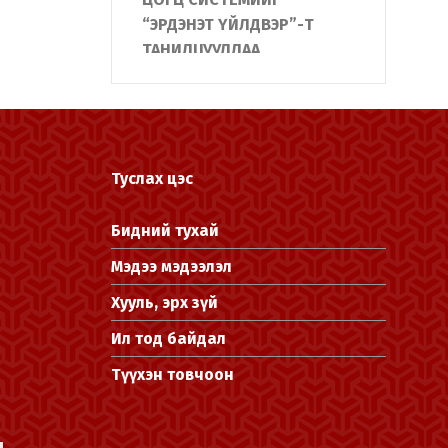
“ЭРДЭНЭТ ҮЙЛДВЭР”-Т
ТАНИЛЦУУЛЛАА
АЛБА ХААГЧИЙН ГЭР БҮЛД
БАЙШИН БАРЬЖ,
ХҮЛЭЭЛГЭН ӨГЛӨӨ
"Жанжин Зэв "-ийн
Туслах цэс
нэрэмжит Монгол улсын
аварга шалгаруулах
Бидний тухай
тэмцээнд Дотоодын
Мэдээ мэдээлэл
цэргийн алба хаагчид
амжилттай оролцлоо
Хууль, эрх зүй
ДОТООДЫН ЦЭРГИЙН
Ил тод байдал
БАЙГУУЛЛАГА ЮНИТЕЛ
Түүхэн товчоон
ГРУППТЭЙ ХАМТРАН АЛБА
ХААГЧДАД “НИСГЭГЧГҮЙ
НИСЭХ ТӨХӨӨРӨМЖ”-ИЙН
л