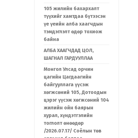
105 жилийн бахархалт
түүхийг хамтдаа бүтээсэн
үе үеийн алба хаагчдын
тэмдэглэлт өдөр тохиож
байна
АЛБА ХААГЧДАД ЦОЛ,
ШАГНАЛ ГАРДУУЛЛАА
Монгол Улсад орчин
цагийн Цагдаагийн
байгууллага үүсэж
хөгжсөний 105, Дотоодын
цэрэг үүсэж хөгжсөний 104
жилийн ойн баярын
хурал, хүндэтгэлийн
тоглолт өнөөдөр
/2026.07.17/ Соёлын төв