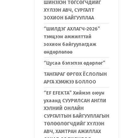
ШИНЭХЭН ТӨГСӨГЧДИЙГ
ХҮЛЭЭН АВЧ, СУРГАЛТ
ЗОХИОН БАЙГУУЛЛАА
“ШИЛДЭГ АХЛАГЧ-2026”
тэмцээн амжилттай
зохион байгуулагдаж
өндөрлөлөө
“Цусаа бэлэглэх өдөрлөг”
ТАНГАРАГ ӨРГӨХ ЁСЛОЛЫН
АРГА ХЭМЖЭЭ БОЛЛОО
“EF EFEKTA” Хиймэл оюун
ухаанд СУУРИЛСАН АНГЛИ
ХЭЛНИЙ ОНЛАЙН
СУРГАЛТЫН БАЙГУУЛЛАГЫН
ТӨЛӨӨЛӨГЧДИЙГ ХҮЛЭЭН
АВЧ, ХАМТРАН АЖИЛЛАХ