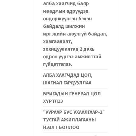
алба хаагчид баяр
наадмын өдрүүдэд
өндөржүүлсэн бэлэн
байдалд шилжин
иргэдийн аюулгүй байдал,
хамгаалалт,
зохицуулалтад 2 дахь
өдрөө үүргээ амжилттай
гүйцэтгэлээ.
АЛБА ХААГЧДАД ЦОЛ,
ШАГНАЛ ГАРДУУЛЛАА
БРИГАДЫН ГЕНЕРАЛ ЦОЛ
ХҮРТЛЭЭ
“УУРААР БУС УХААЛГААР-2”
ТУСГАЙ АЖИЛЛАГААНЫ
НЭЭЛТ БОЛЛОО