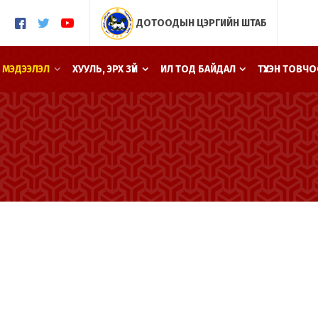
ДОТООДЫН ЦЭРГИЙН ШТАБ
 МЭДЭЭЛЭЛ
ХУУЛЬ, ЭРХ ЗҮЙ
ИЛ ТОД БАЙДАЛ
ТҮҮХЭН ТОВЧ