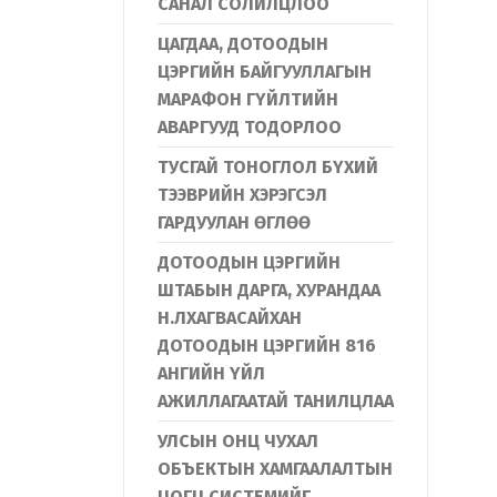
САНАЛ СОЛИЛЦЛОО
ЦАГДАА, ДОТООДЫН
ЦЭРГИЙН БАЙГУУЛЛАГЫН
МАРАФОН ГҮЙЛТИЙН
АВАРГУУД ТОДОРЛОО
ТУСГАЙ ТОНОГЛОЛ БҮХИЙ
ТЭЭВРИЙН ХЭРЭГСЭЛ
ГАРДУУЛАН ӨГЛӨӨ
ДОТООДЫН ЦЭРГИЙН
ШТАБЫН ДАРГА, ХУРАНДАА
Н.ЛХАГВАСАЙХАН
ДОТООДЫН ЦЭРГИЙН 816
АНГИЙН ҮЙЛ
АЖИЛЛАГААТАЙ ТАНИЛЦЛАА
УЛСЫН ОНЦ ЧУХАЛ
ОБЪЕКТЫН ХАМГААЛАЛТЫН
ЦОГЦ СИСТЕМИЙГ