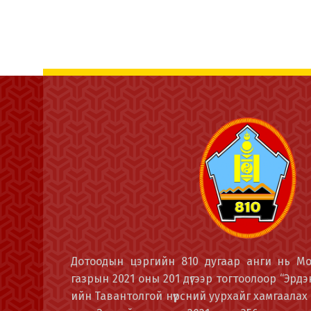
Дотоодын цэргийн 810 дугаар анги нь М
газрын 2021 оны 201 дүгээр тогтоолоор “Эрд
ийн Тавантолгой нүүрсний уурхайг хамгаалах 