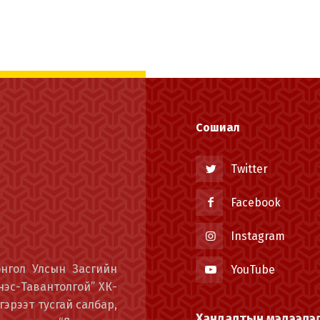
Сошиал
Twitter
Facebook
Instagram
онгол Улсын Засгийн
YouTube
энэс-Тавантолгой” ХК-
гэрээт тусгай салбар,
Хандалтын мэдээлэ