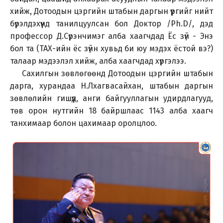
хийж, Дотоодын цэргийн штабын даргын үүргийг нийт
бүрэлдэхүүнд танилцуулсан бол Доктор /Ph.D/, дэд
профессор Д.Сүрэнчимэг алба хаагчдад Ёс зүй - Энэ
бол та (ТАХ-ийн ёс зүйн хувьд би юу мэдэх ёстой вэ?)
талаар мэдээлэл хийж, алба хаагчдад хүргэлээ.
Сахилгын зөвлөгөөнд Дотоодын цэргийн штабын
дарга, хурандаа Н.Лхагвасайхан, штабын даргын
зөвлөлийн гишүүд, анги байгууллагын удирдлагууд,
төв орон нутгийн 18 байршлаас 1143 алба хаагч
танхимаар болон цахимаар оролцлоо.