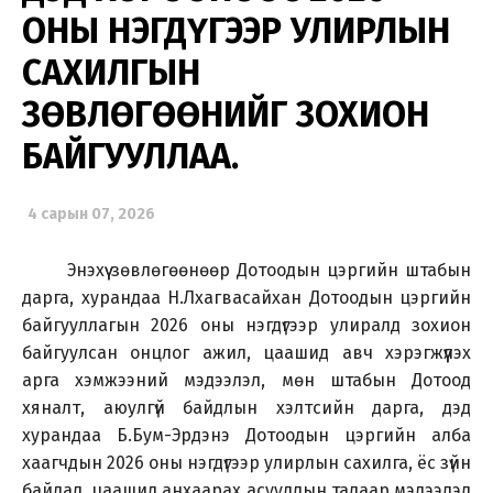
ОНЫ НЭГДҮГЭЭР УЛИРЛЫН
САХИЛГЫН
ЗӨВЛӨГӨӨНИЙГ ЗОХИОН
БАЙГУУЛЛАА.
4 сарын 07, 2026
Энэхүү зөвлөгөөнөөр Дотоодын цэргийн штабын
дарга, хурандаа Н.Лхагвасайхан Дотоодын цэргийн
байгууллагын 2026 оны нэгдүгээр улиралд зохион
байгуулсан онцлог ажил, цаашид авч хэрэгжүүлэх
арга хэмжээний мэдээлэл, мөн штабын Дотоод
хяналт, аюулгүй байдлын хэлтсийн дарга, дэд
хурандаа Б.Бум-Эрдэнэ Дотоодын цэргийн алба
хаагчдын 2026 оны нэгдүгээр улирлын сахилга, ёс зүйн
байдал, цаашид анхаарах асуудлын талаар мэдээлэл