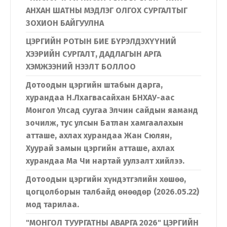
АНХАН ШАТНЫ МЭДЛЭГ ОЛГОХ СУРГАЛТЫГ
ЗОХИОН БАЙГУУЛНА
ЦЭРГИЙН РОТЫН БИЕ БҮРЭЛДЭХҮҮНИЙ
ХЭЭРИЙН СУРГАЛТ, ДАДЛАГЫН АРГА
ХЭМЖЭЭНИЙ НЭЭЛТ БОЛЛОО
Дотоодын цэргийн штабын дарга,
хурандаа Н.Лхагвасайхан БНХАУ-аас
Монгол Улсад суугаа Элчин сайдын яаманд
зочилж, тус улсын Батлан хамгаалахын
атташе, ахлах хурандаа Жан Сюлян,
Хуурай замын цэргийн атташе, ахлах
хурандаа Ма Чи нартай уулзалт хийлээ.
Дотоодын цэргийн хүндэтгэлийн хөшөө,
цогцолборын талбайд өнөөдөр (2026.05.22)
мод тарилаа.
"МОНГОЛ ТУУРГАТНЫ АВАРГА 2026" ЦЭРГИЙН