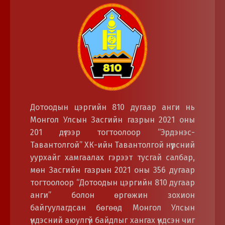
Дотоодын цэргийн 810 дугаар анги нь
Монгол Улсын Засгийн газрын 2021 оны
201 дүгээр тогтоолоор “Эрдэнэс-
Тавантолгой” ХК-ийн Тавантолгой нүүрсний
уурхайг хамгаалах гэрээт тусгай салбар,
мөн Засгийн газрын 2021 оны 356 дугаар
тогтоолоор “Дотоодын цэргийн 810 дугаар
анги” болон өргөжин зохион
байгуулагдсан бөгөөд Монгол Улсын
үндэсний аюулгүй байдлыг хангах үндсэн чиг