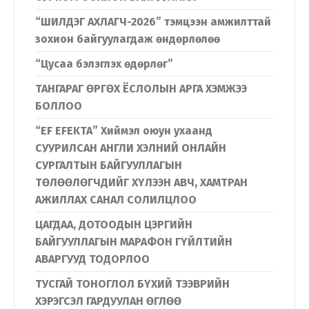
“ШИЛДЭГ АХЛАГЧ-2026” тэмцээн амжилттай
зохион байгуулагдаж өндөрлөлөө
“Цусаа бэлэглэх өдөрлөг”
ТАНГАРАГ ӨРГӨХ ЁСЛОЛЫН АРГА ХЭМЖЭЭ
БОЛЛОО
“EF EFEKTA” Хиймэл оюун ухаанд
СУУРИЛСАН АНГЛИ ХЭЛНИЙ ОНЛАЙН
СУРГАЛТЫН БАЙГУУЛЛАГЫН
ТӨЛӨӨЛӨГЧДИЙГ ХҮЛЭЭН АВЧ, ХАМТРАН
АЖИЛЛАХ САНАЛ СОЛИЛЦЛОО
ЦАГДАА, ДОТООДЫН ЦЭРГИЙН
БАЙГУУЛЛАГЫН МАРАФОН ГҮЙЛТИЙН
АВАРГУУД ТОДОРЛОО
ТУСГАЙ ТОНОГЛОЛ БҮХИЙ ТЭЭВРИЙН
ХЭРЭГСЭЛ ГАРДУУЛАН ӨГЛӨӨ