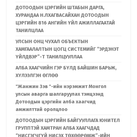
ДОТООДЫН ЦЭРГИЙН ШТАБЫН ДАРГА,
ХУРАНДАА Н.ЛХАГВАСАЙХАН ДОТООДЫН
ЦЭРГИЙН 816 АНГИЙН ҮЙЛ АЖИЛЛАГААТАЙ
ТАНИЛЦЛАА
УЛСЫН ОНЦ ЧУХАЛ ОБЪЕКТЫН
ХАМГААЛАЛТЫН ЦОГЦ СИСТЕМИЙГ “ЭРДЭНЭТ
ҮЙЛДВЭР”-Т ТАНИЛЦУУЛЛАА
АЛБА ХААГЧИЙН ГЭР БҮЛД БАЙШИН БАРЬЖ,
ХҮЛЭЭЛГЭН ӨГЛӨӨ
"Жанжин Зэв "-ийн нэрэмжит Монгол
улсын аварга шалгаруулах тэмцээнд
Дотоодын цэргийн алба хаагчид
амжилттай оролцлоо
ДОТООДЫН ЦЭРГИЙН БАЙГУУЛЛАГА ЮНИТЕЛ
ГРУППТЭЙ ХАМТРАН АЛБА ХААГЧДАД
“НИСГЭГЧГҮЙ НИСЭХ ТӨХӨӨРӨМЖ”-ИЙН