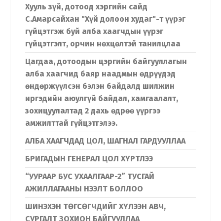
Хууль зүй, дотоод хэргийн сайд
С.Амарсайхан "Хүй долоон худаг"-т үүрэг
гүйцэтгэж буй алба хаагчдын үүрэг
гүйцэтгэлт, орчин нөхцөлтэй танилцлаа
Цагдаа, дотоодын цэргийн байгууллагын
алба хаагчид баяр наадмын өдрүүдэд
өндөржүүлсэн бэлэн байдалд шилжин
иргэдийн аюулгүй байдал, хамгаалалт,
зохицуулалтад 2 дахь өдрөө үүргээ
амжилттай гүйцэтгэлээ.
АЛБА ХААГЧДАД ЦОЛ, ШАГНАЛ ГАРДУУЛЛАА
Хэл солих
БРИГАДЫН ГЕНЕРАЛ ЦОЛ ХҮРТЛЭЭ
“УУРААР БУС УХААЛГААР-2” ТУСГАЙ
АЖИЛЛАГААНЫ НЭЭЛТ БОЛЛОО
Монгол
English
ШИНЭХЭН ТӨГСӨГЧДИЙГ ХҮЛЭЭН АВЧ,
СУРГАЛТ ЗОХИОН БАЙГУУЛЛАА