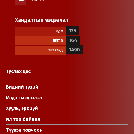
Хандалтын мэдээлэл
135
ӨНӨӨДӨР
164
ӨЧИГДӨР
1490
ЭНЭ САРД
Туслах цэс
Бидний тухай
Мэдээ мэдээлэл
Хууль, эрх зүй
Ил тод байдал
Түүхэн товчоон