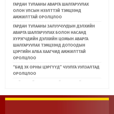
ГАРДАН ТУЛААНЫ АВАРГА ШАЛГАРУУЛАХ
ОЛОН УЛСЫН НЭЭЛТТЭЙ ТЭМЦЭЭНД
АМЖИЛТТАЙ ОРОЛЦЛОО
ГАРДАН ТУЛААНЫ ЗАЛУУЧУУДЫН ДЭЛХИЙН
АВАРГА ШАЛГАРУУЛАХ БОЛОН НАСАНД
ХҮРЭГЧДИЙН ДЭЛХИЙН ЦОМЫН АВАРГА
ШАЛГАРУУЛАХ ТЭМЦЭЭНД ДОТООДЫН
ЦЭРГИЙН АЛБА ХААГЧИД АМЖИЛТТАЙ
ОРОЛЦЛОО
“БИД ЭХ ОРНЫ ЦЭРГҮҮД” ЧУУЛГА УУЛЗАЛТАД
ОРОЛЦЛОО
Нийслэлийн Дүүргүүдийн Иргэдийн
төлөөлөгчдийн хурлын дарга нар
Дотоодын цэргийн байгууллагын үйл
ажиллагаатай танилцлаа.