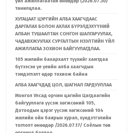
үйл ажиллагаатай өнөөдөр (2026.07.30)
танилцлаа.
ХУГАЦААТ ЦЭРГИЙН АЛБА ХААГЧДААС
ДАРГАЛАХ БОЛОН АХЛАХ БҮРЭЛДЭХҮҮНИЙ
АЛБАН ТУШААЛТАН СОНГОН ШАЛГАРУУЛАХ,
ЧАДАВХЖУУЛАХ СУРГАЛТЫН НЭЭЛТИЙН ҮЙЛ
АЖИЛЛАГАА ЗОХИОН БАЙГУУЛАГДЛАА.
105 жилийн бахархалт түүхийг хамтдаа
бүтээсэн үе үеийн алба хаагчдын
тэмдэглэлт өдөр тохиож байна
АЛБА ХААГЧДАД ЦОЛ, ШАГНАЛ ГАРДУУЛЛАА
Монгол Улсад орчин цагийн Цагдаагийн
байгууллага үүсэж хөгжсөний 105,
Дотоодын цэрэг үүсэж хөгжсөний 104
жилийн ойн баярын хурал, хүндэтгэлийн
тоглолт өнөөдөр /2026.07.17/ Соёлын төв
өргөөнд боллоо.