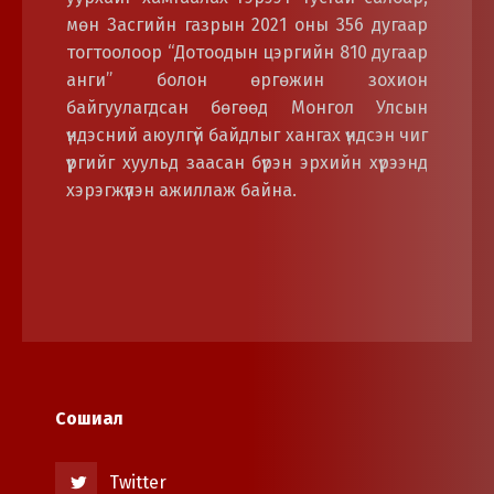
мөн Засгийн газрын 2021 оны 356 дугаар
тогтоолоор “Дотоодын цэргийн 810 дугаар
анги” болон өргөжин зохион
байгуулагдсан бөгөөд Монгол Улсын
үндэсний аюулгүй байдлыг хангах үндсэн чиг
үүргийг хуульд заасан бүрэн эрхийн хүрээнд
хэрэгжүүлэн ажиллаж байна.
Сошиал
Twitter