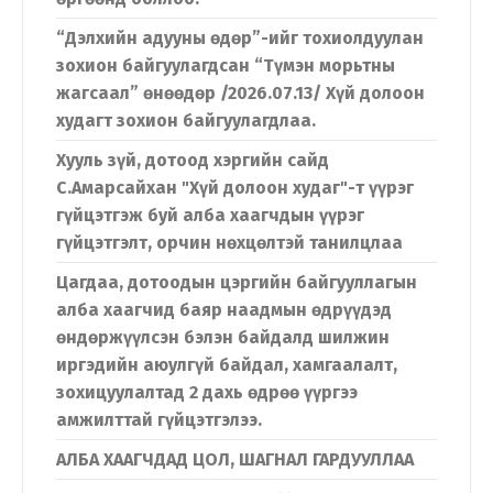
“Дэлхийн адууны өдөр”-ийг тохиолдуулан
зохион байгуулагдсан “Түмэн морьтны
жагсаал” өнөөдөр /2026.07.13/ Хүй долоон
худагт зохион байгуулагдлаа.
Хууль зүй, дотоод хэргийн сайд
С.Амарсайхан "Хүй долоон худаг"-т үүрэг
гүйцэтгэж буй алба хаагчдын үүрэг
гүйцэтгэлт, орчин нөхцөлтэй танилцлаа
Цагдаа, дотоодын цэргийн байгууллагын
алба хаагчид баяр наадмын өдрүүдэд
өндөржүүлсэн бэлэн байдалд шилжин
иргэдийн аюулгүй байдал, хамгаалалт,
зохицуулалтад 2 дахь өдрөө үүргээ
амжилттай гүйцэтгэлээ.
АЛБА ХААГЧДАД ЦОЛ, ШАГНАЛ ГАРДУУЛЛАА