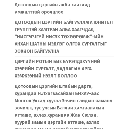
Дотоодын цэргийн алба хаагчид
амжилттай оролцлоо
ДОТООДЫН ЦЭРГИЙН БАЙГУУЛЛАГА ЮНИТЕЛ
ГРУППТЭЙ ХАМТРАН АЛБА ХААГЧДАД
“НИСГЭГЧГҮЙ НИСЭХ ТӨХӨӨРӨМЖ”-ИЙН
АНХАН ШАТНЫ МЭДЛЭГ ОЛГОХ СУРГАЛТЫГ
ЗОХИОН БАЙГУУЛНА
ЦЭРГИЙН РОТЫН БИЕ БҮРЭЛДЭХҮҮНИЙ
ХЭЭРИЙН СУРГАЛТ, ДАДЛАГЫН АРГА
ХЭМЖЭЭНИЙ НЭЭЛТ БОЛЛОО
Дотоодын цэргийн штабын дарга,
хурандаа Н.Лхагвасайхан БНХАУ-аас
Монгол Улсад суугаа Элчин сайдын яаманд
зочилж, тус улсын Батлан хамгаалахын
атташе, ахлах хурандаа Жан Сюлян,
Хуурай замын цэргийн атташе, ахлах