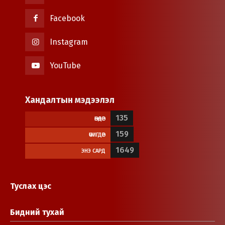
Facebook
Instagram
YouTube
Хандалтын мэдээлэл
135
ӨНӨӨДӨР
159
ӨЧИГДӨР
1649
ЭНЭ САРД
Туслах цэс
Бидний тухай