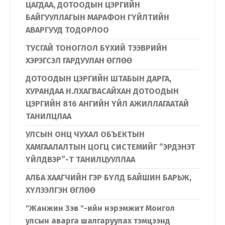
ЦАГДАА, ДОТООДЫН ЦЭРГИЙН
БАЙГУУЛЛАГЫН МАРАФОН ГҮЙЛТИЙН
АВАРГУУД ТОДОРЛОО
ТУСГАЙ ТОНОГЛОЛ БҮХИЙ ТЭЭВРИЙН
ХЭРЭГСЭЛ ГАРДУУЛАН ӨГЛӨӨ
ДОТООДЫН ЦЭРГИЙН ШТАБЫН ДАРГА,
ХУРАНДАА Н.ЛХАГВАСАЙХАН ДОТООДЫН
ЦЭРГИЙН 816 АНГИЙН ҮЙЛ АЖИЛЛАГААТАЙ
ТАНИЛЦЛАА
УЛСЫН ОНЦ ЧУХАЛ ОБЪЕКТЫН
ХАМГААЛАЛТЫН ЦОГЦ СИСТЕМИЙГ “ЭРДЭНЭТ
ҮЙЛДВЭР”-Т ТАНИЛЦУУЛЛАА
АЛБА ХААГЧИЙН ГЭР БҮЛД БАЙШИН БАРЬЖ,
ХҮЛЭЭЛГЭН ӨГЛӨӨ
"Жанжин Зэв "-ийн нэрэмжит Монгол
улсын аварга шалгаруулах тэмцээнд