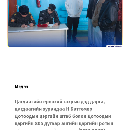
Мэдээ
Цагдаагийн ерөнхий газрын дэд дарга,
цагдаагийн хурандаа Н.Баттөмөр
Дотоодын цэргийн штаб болон Дотоодын
цэргийн 805 дугаар ангийн цэргийн ротын