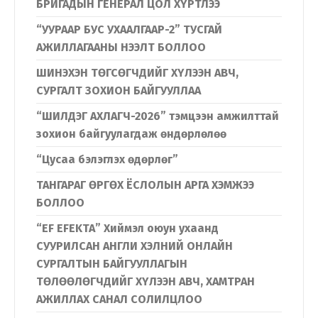
БРИГАДЫН ГЕНЕРАЛ ЦОЛ ХҮРТЛЭЭ
“УУРААР БУС УХААЛГААР-2” ТУСГАЙ
АЖИЛЛАГААНЫ НЭЭЛТ БОЛЛОО
ШИНЭХЭН ТӨГСӨГЧДИЙГ ХҮЛЭЭН АВЧ,
СУРГАЛТ ЗОХИОН БАЙГУУЛЛАА
Хэл солих
“ШИЛДЭГ АХЛАГЧ-2026” тэмцээн амжилттай
зохион байгуулагдаж өндөрлөлөө
“Цусаа бэлэглэх өдөрлөг”
Монгол
English
ТАНГАРАГ ӨРГӨХ ЁСЛОЛЫН АРГА ХЭМЖЭЭ
БОЛЛОО
“EF EFEKTA” Хиймэл оюун ухаанд
СУУРИЛСАН АНГЛИ ХЭЛНИЙ ОНЛАЙН
СУРГАЛТЫН БАЙГУУЛЛАГЫН
ТӨЛӨӨЛӨГЧДИЙГ ХҮЛЭЭН АВЧ, ХАМТРАН
АЖИЛЛАХ САНАЛ СОЛИЛЦЛОО