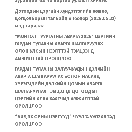
хурандаа Ма Чи нартай уулзалт хийлээ.
Дотоодын цэргийн хүндэтгэлийн хөшөө,
цогцолборын талбайд өнөөдөр (2026.05.22)
мод тарилаа.
"МОНГОЛ ТУУРГАТНЫ АВАРГА 2026" ЦЭРГИЙН
ГАРДАН ТУЛААНЫ АВАРГА ШАЛГАРУУЛАХ
ОЛОН УЛСЫН НЭЭЛТТЭЙ ТЭМЦЭЭНД
АМЖИЛТТАЙ ОРОЛЦЛОО
ГАРДАН ТУЛААНЫ ЗАЛУУЧУУДЫН ДЭЛХИЙН
АВАРГА ШАЛГАРУУЛАХ БОЛОН НАСАНД
ХҮРЭГЧДИЙН ДЭЛХИЙН ЦОМЫН АВАРГА
ШАЛГАРУУЛАХ ТЭМЦЭЭНД ДОТООДЫН
ЦЭРГИЙН АЛБА ХААГЧИД АМЖИЛТТАЙ
ОРОЛЦЛОО
“БИД ЭХ ОРНЫ ЦЭРГҮҮД” ЧУУЛГА УУЛЗАЛТАД
ОРОЛЦЛОО