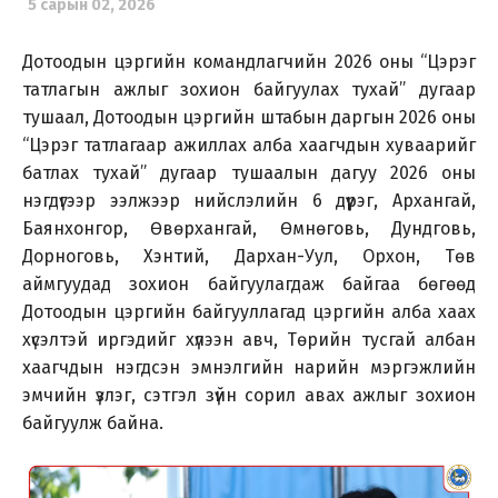
5 сарын 02, 2026
Дотоодын цэргийн командлагчийн 2026 оны “Цэрэг
татлагын ажлыг зохион байгуулах тухай” дугаар
тушаал, Дотоодын цэргийн штабын даргын 2026 оны
“Цэрэг татлагаар ажиллах алба хаагчдын хуваарийг
батлах тухай” дугаар тушаалын дагуу 2026 оны
нэгдүгээр ээлжээр нийслэлийн 6 дүүрэг, Архангай,
Баянхонгор, Өвөрхангай, Өмнөговь, Дундговь,
Дорноговь, Хэнтий, Дархан-Уул, Орхон, Төв
аймгуудад зохион байгуулагдаж байгаа бөгөөд
Дотоодын цэргийн байгууллагад цэргийн алба хаах
хүсэлтэй иргэдийг хүлээн авч, Төрийн тусгай албан
хаагчдын нэгдсэн эмнэлгийн нарийн мэргэжлийн
эмчийн үзлэг, сэтгэл зүйн сорил авах ажлыг зохион
байгуулж байна.