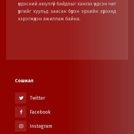
үндэсний аюулгүй байдлыг хангах үндсэн чиг
үүргийг хуульд заасан бүрэн эрхийн хүрээнд
хэрэгжүүлэн ажиллаж байна.
Сошиал
Twitter
Facebook
Instagram