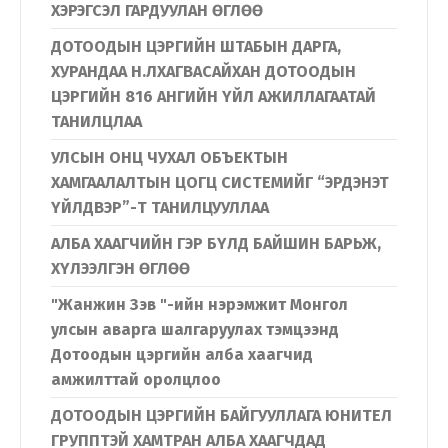
ХЭРЭГСЭЛ ГАРДУУЛАН ӨГЛӨӨ
ДОТООДЫН ЦЭРГИЙН ШТАБЫН ДАРГА,
ХУРАНДАА Н.ЛХАГВАСАЙХАН ДОТООДЫН
ЦЭРГИЙН 816 АНГИЙН ҮЙЛ АЖИЛЛАГААТАЙ
ТАНИЛЦЛАА
УЛСЫН ОНЦ ЧУХАЛ ОБЪЕКТЫН
ХАМГААЛАЛТЫН ЦОГЦ СИСТЕМИЙГ “ЭРДЭНЭТ
ҮЙЛДВЭР”-Т ТАНИЛЦУУЛЛАА
АЛБА ХААГЧИЙН ГЭР БҮЛД БАЙШИН БАРЬЖ,
ХҮЛЭЭЛГЭН ӨГЛӨӨ
"Жанжин Зэв "-ийн нэрэмжит Монгол
улсын аварга шалгаруулах тэмцээнд
Дотоодын цэргийн алба хаагчид
амжилттай оролцлоо
ДОТООДЫН ЦЭРГИЙН БАЙГУУЛЛАГА ЮНИТЕЛ
ГРУППТЭЙ ХАМТРАН АЛБА ХААГЧДАД