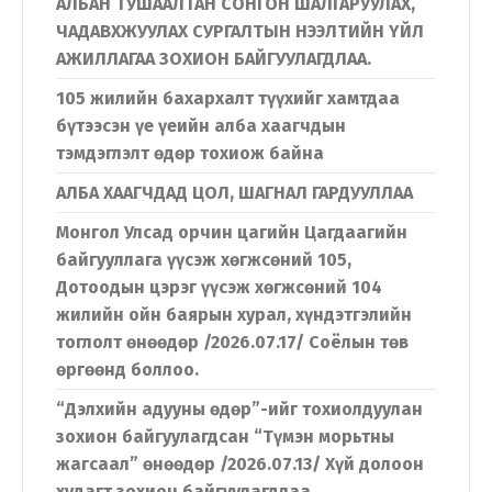
АЛБАН ТУШААЛТАН СОНГОН ШАЛГАРУУЛАХ,
ЧАДАВХЖУУЛАХ СУРГАЛТЫН НЭЭЛТИЙН ҮЙЛ
АЖИЛЛАГАА ЗОХИОН БАЙГУУЛАГДЛАА.
105 жилийн бахархалт түүхийг хамтдаа
бүтээсэн үе үеийн алба хаагчдын
тэмдэглэлт өдөр тохиож байна
АЛБА ХААГЧДАД ЦОЛ, ШАГНАЛ ГАРДУУЛЛАА
Монгол Улсад орчин цагийн Цагдаагийн
байгууллага үүсэж хөгжсөний 105,
Дотоодын цэрэг үүсэж хөгжсөний 104
жилийн ойн баярын хурал, хүндэтгэлийн
тоглолт өнөөдөр /2026.07.17/ Соёлын төв
өргөөнд боллоо.
“Дэлхийн адууны өдөр”-ийг тохиолдуулан
зохион байгуулагдсан “Түмэн морьтны
жагсаал” өнөөдөр /2026.07.13/ Хүй долоон
худагт зохион байгуулагдлаа.