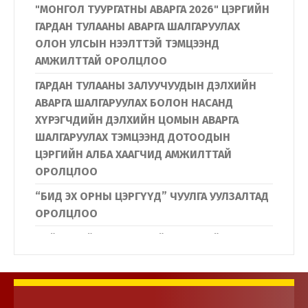
"МОНГОЛ ТУУРГАТНЫ АВАРГА 2026" ЦЭРГИЙН
ГАРДАН ТУЛААНЫ АВАРГА ШАЛГАРУУЛАХ
ОЛОН УЛСЫН НЭЭЛТТЭЙ ТЭМЦЭЭНД
АМЖИЛТТАЙ ОРОЛЦЛОО
ГАРДАН ТУЛААНЫ ЗАЛУУЧУУДЫН ДЭЛХИЙН
АВАРГА ШАЛГАРУУЛАХ БОЛОН НАСАНД
ХҮРЭГЧДИЙН ДЭЛХИЙН ЦОМЫН АВАРГА
ШАЛГАРУУЛАХ ТЭМЦЭЭНД ДОТООДЫН
ЦЭРГИЙН АЛБА ХААГЧИД АМЖИЛТТАЙ
ОРОЛЦЛОО
“БИД ЭХ ОРНЫ ЦЭРГҮҮД” ЧУУЛГА УУЛЗАЛТАД
ОРОЛЦЛОО
Нийслэлийн Дүүргүүдийн Иргэдийн
төлөөлөгчдийн хурлын дарга нар
Дотоодын цэргийн байгууллагын үйл
ажиллагаатай танилцлаа.