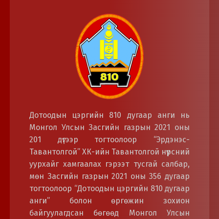
Дотоодын цэргийн 810 дугаар анги нь
Монгол Улсын Засгийн газрын 2021 оны
201 дүгээр тогтоолоор “Эрдэнэс-
Тавантолгой” ХК-ийн Тавантолгой нүүрсний
уурхайг хамгаалах гэрээт тусгай салбар,
мөн Засгийн газрын 2021 оны 356 дугаар
тогтоолоор “Дотоодын цэргийн 810 дугаар
анги” болон өргөжин зохион
байгуулагдсан бөгөөд Монгол Улсын