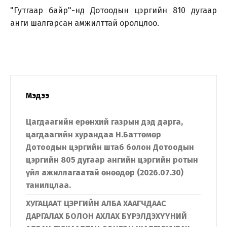
"Гутгаар байр"-нд Дотоодын цэргийн 810 дугаар
анги шалгарсан амжилттай оролцлоо.
Мэдээ
Цагдаагийн ерөнхий газрын дэд дарга,
цагдаагийн хурандаа Н.Баттөмөр
Дотоодын цэргийн штаб болон Дотоодын
цэргийн 805 дугаар ангийн цэргийн ротын
үйл ажиллагаатай өнөөдөр (2026.07.30)
танилцлаа.
ХУГАЦААТ ЦЭРГИЙН АЛБА ХААГЧДААС
ДАРГАЛАХ БОЛОН АХЛАХ БҮРЭЛДЭХҮҮНИЙ