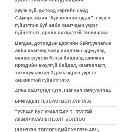
Хууль зүй, дотоод хэргийн сайд
С.Амарсайхан "Хүй долоон худаг"-т үүрэг
гүйцэтгэж буй алба хаагчдын үүрэг
гүйцэтгэлт, орчин нөхцөлтэй танилцлаа
Цагдаа, дотоодын цэргийн байгууллагын
алба хаагчид баяр наадмын өдрүүдэд
өндөржүүлсэн бэлэн байдалд шилжин
иргэдийн аюулгүй байдал, хамгаалалт,
зохицуулалтад 2 дахь өдрөө үүргээ
амжилттай гүйцэтгэлээ.
АЛБА ХААГЧДАД ЦОЛ, ШАГНАЛ ГАРДУУЛЛАА
БРИГАДЫН ГЕНЕРАЛ ЦОЛ ХҮРТЛЭЭ
“УУРААР БУС УХААЛГААР-2” ТУСГАЙ
АЖИЛЛАГААНЫ НЭЭЛТ БОЛЛОО
ШИНЭХЭН ТӨГСӨГЧДИЙГ ХҮЛЭЭН АВЧ,