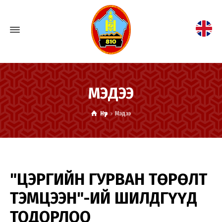
МЭДЭЭ
Нүүр
Мэдээ
"ЦЭРГИЙН ГУРВАН ТӨРӨЛТ
ТЭМЦЭЭН"-ИЙ ШИЛДГҮҮД
ТОДОРЛОО