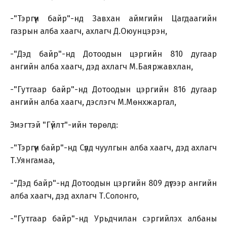
-"Тэргүүн байр"-нд Завхан аймгийн Цагдаагийн
газрын алба хаагч, ахлагч Д.Оюунцэрэн,
-"Дэд байр"-нд Дотоодын цэргийн 810 дугаар
ангийн алба хаагч, дэд ахлагч М.Баяржавхлан,
-"Гутгаар байр"-нд Дотоодын цэргийн 816 дугаар
ангийн алба хаагч, дэслэгч М.Мөнхжаргал,
Эмэгтэй "Гүйлт"-ийн төрөлд:
-"Тэргүүн байр"-нд Сүлд чуулгын алба хаагч, дэд ахлагч
Т.Уянгамаа,
-"Дэд байр"-нд Дотоодын цэргийн 809 дүгээр ангийн
алба хаагч, дэд ахлагч Т.Солонго,
-"Гутгаар байр"-нд Урьдчилан сэргийлэх албаны