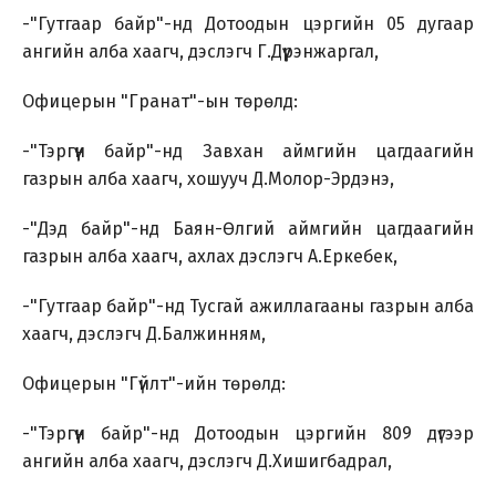
-"Гутгаар байр"-нд Дотоодын цэргийн 05 дугаар
ангийн алба хаагч, дэслэгч Г.Дүүрэнжаргал,
Офицерын "Гранат"-ын төрөлд:
-"Тэргүүн байр"-нд Завхан аймгийн цагдаагийн
газрын алба хаагч, хошууч Д.Молор-Эрдэнэ,
-"Дэд байр"-нд Баян-Өлгий аймгийн цагдаагийн
газрын алба хаагч, ахлах дэслэгч А.Еркебек,
-"Гутгаар байр"-нд Тусгай ажиллагааны газрын алба
хаагч, дэслэгч Д.Балжинням,
Офицерын "Гүйлт"-ийн төрөлд:
-"Тэргүүн байр"-нд Дотоодын цэргийн 809 дүгээр
ангийн алба хаагч, дэслэгч Д.Хишигбадрал,