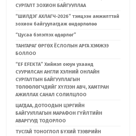
СУРГАЛТ ЗОХИОН БАЙГУУЛЛАА
“ШИЛДЭГ АХЛАГЧ-2026” тэмцээн амжилттай
зохион байгуулагдаж өндөрлөлөө
“Цусаа бэлэглэх өдөрлөг”
ТАНГАРАГ ӨРГӨХ ЁСЛОЛЫН АРГА ХЭМЖЭЭ
БОЛЛОО
“EF EFEKTA” Хиймэл оюун ухаанд
СУУРИЛСАН АНГЛИ ХЭЛНИЙ ОНЛАЙН
СУРГАЛТЫН БАЙГУУЛЛАГЫН
ТӨЛӨӨЛӨГЧДИЙГ ХҮЛЭЭН АВЧ, ХАМТРАН
АЖИЛЛАХ САНАЛ СОЛИЛЦЛОО
ЦАГДАА, ДОТООДЫН ЦЭРГИЙН
БАЙГУУЛЛАГЫН МАРАФОН ГҮЙЛТИЙН
АВАРГУУД ТОДОРЛОО
ТУСГАЙ ТОНОГЛОЛ БҮХИЙ ТЭЭВРИЙН