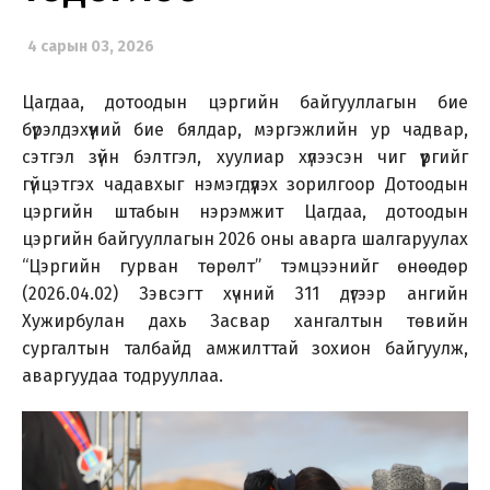
4 сарын 03, 2026
Цагдаа, дотоодын цэргийн байгууллагын бие
бүрэлдэхүүний бие бялдар, мэргэжлийн ур чадвар,
сэтгэл зүйн бэлтгэл, хуулиар хүлээсэн чиг үүргийг
гүйцэтгэх чадавхыг нэмэгдүүлэх зорилгоор Дотоодын
цэргийн штабын нэрэмжит Цагдаа, дотоодын
цэргийн байгууллагын 2026 оны аварга шалгаруулах
“Цэргийн гурван төрөлт” тэмцээнийг өнөөдөр
(2026.04.02) Зэвсэгт хүчний 311 дүгээр ангийн
Хужирбулан дахь Засвар хангалтын төвийн
сургалтын талбайд амжилттай зохион байгуулж,
аваргуудаа тодрууллаа.