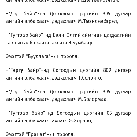
-"Дэд байр"-нд Дотоодын цэргийн 805 дугаар
ангийн алба хаагч, дэд ахлагч М.Түмэндэмбэрэл,
-"Гутгаар байр"-нд Баян-Өлгий аймгийн цагдаагийн
газрын алба хаагч, ахлагч Э.Бумбаяр,
Эмэгтэй "Буудлага"-ын төрөлд:
-"Тэргүүн байр"-нд Дотоодын цэргийн 809 дүнгээр
ангийн алба хаагч, дэд ахлагч Т.Солонго,
-"Дэд байр"-нд Дотоодын цэргийн 805 дугаар
ангийн алба хаагч, дэд ахлагч М.Болормаа,
-"Гутгаар байр"-нд Дотоодын цэргийн 05 дугаар
ангийн алба хаагч, ахлагч Ж.Хорлоо,
Эмэгтэй "Гранат"-ын төрөлд: