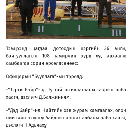
Тэмцээнд цагдаа, дотоодын цэргийн 36 анги,
байгууллагын 108 тамирчин хурд хүч, авхаалж
самбаагаа сорин өрсөлдсөнөөс:
Офицерын "Буудлага"-ын төрөлд:
-"Тэргүүн байр"-нд Тусгай ажиллагааны газрын алба
хаагч, дэслэгч Д.Балжинням,
-"Дэд байр"-нд Нийтийн хэв журам хамгаалах, олон
нийтийн аюулгүй байдлыг хангах албаны алба хаагч,
дэслэгч Н.Адьяахүү,