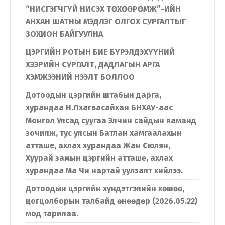
“НИСГЭГЧГҮЙ НИСЭХ ТӨХӨӨРӨМЖ”-ИЙН
АНХАН ШАТНЫ МЭДЛЭГ ОЛГОХ СУРГАЛТЫГ
ЗОХИОН БАЙГУУЛНА
ЦЭРГИЙН РОТЫН БИЕ БҮРЭЛДЭХҮҮНИЙ
ХЭЭРИЙН СУРГАЛТ, ДАДЛАГЫН АРГА
ХЭМЖЭЭНИЙ НЭЭЛТ БОЛЛОО
Дотоодын цэргийн штабын дарга,
хурандаа Н.Лхагвасайхан БНХАУ-аас
Монгол Улсад суугаа Элчин сайдын яаманд
зочилж, тус улсын Батлан хамгаалахын
атташе, ахлах хурандаа Жан Сюлян,
Хуурай замын цэргийн атташе, ахлах
хурандаа Ма Чи нартай уулзалт хийлээ.
Дотоодын цэргийн хүндэтгэлийн хөшөө,
цогцолборын талбайд өнөөдөр (2026.05.22)
мод тарилаа.