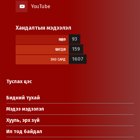
YouTube
Хандалтын мэдээлэл
93
ӨНӨӨДӨР
159
ӨЧИГДӨР
1607
ЭНЭ САРД
Туслах цэс
Бидний тухай
Мэдээ мэдээлэл
Хууль, эрх зүй
Ил тод байдал