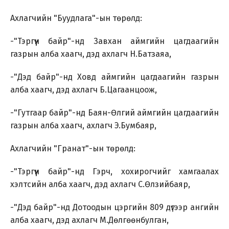
Ахлагчийн "Буудлага"-ын төрөлд:
-"Тэргүүн байр"-нд Завхан аймгийн цагдаагийн
газрын алба хаагч, дэд ахлагч Н.Батзаяа,
-"Дэд байр"-нд Ховд аймгийн цагдаагийн газрын
алба хаагч, дэд ахлагч Б.Цагаанцоож,
-"Гутгаар байр"-нд Баян-Өлгий аймгийн цагдаагийн
газрын алба хаагч, ахлагч Э.Бумбаяр,
Ахлагчийн "Гранат"-ын төрөлд:
-"Тэргүүн байр"-нд Гэрч, хохирогчийг хамгаалах
хэлтсийн алба хаагч, дэд ахлагч С.Өлзийбаяр,
-"Дэд байр"-нд Дотоодын цэргийн 809 дүгээр ангийн
алба хаагч, дэд ахлагч М.Дөлгөөнбулган,