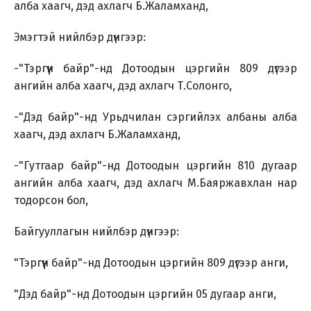
алба хаагч, дэд ахлагч Б.Жаламханд,
Эмэгтэй нийлбэр дүнгээр:
-"Тэргүүн байр"-нд Дотоодын цэргийн 809 дүгээр
Хэл солих
ангийн алба хаагч, дэд ахлагч Т.Солонго,
-"Дэд байр"-нд Урьдчилан сэргийлэх албаны алба
Монгол
English
хаагч, дэд ахлагч Б.Жаламханд,
-"Гутгаар байр"-нд Дотоодын цэргийн 810 дугаар
ангийн алба хаагч, дэд ахлагч М.Баяржавхлан нар
тодорсон бол,
Байгууллагын нийлбэр дүнгээр:
"Тэргүүн байр"-нд Дотоодын цэргийн 809 дүгээр анги,
"Дэд байр"-нд Дотоодын цэргийн 05 дугаар анги,