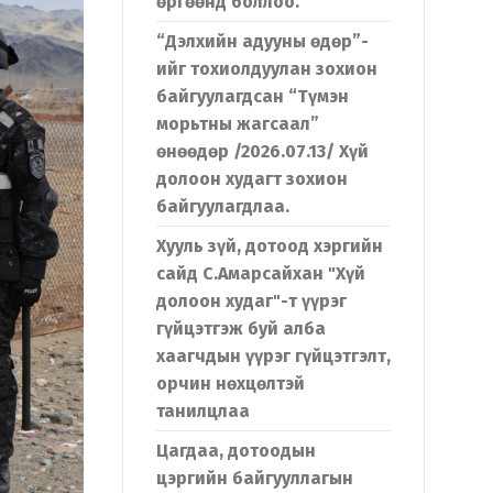
өргөөнд боллоо.
“Дэлхийн адууны өдөр”-
ийг тохиолдуулан зохион
байгуулагдсан “Түмэн
морьтны жагсаал”
өнөөдөр /2026.07.13/ Хүй
долоон худагт зохион
байгуулагдлаа.
Хууль зүй, дотоод хэргийн
сайд С.Амарсайхан "Хүй
долоон худаг"-т үүрэг
гүйцэтгэж буй алба
хаагчдын үүрэг гүйцэтгэлт,
орчин нөхцөлтэй
танилцлаа
Цагдаа, дотоодын
цэргийн байгууллагын