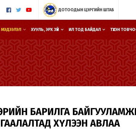
ДОТООДЫН ЦЭРГИЙН ШТАБ
 МЭДЭЭЛЭЛ
ХУУЛЬ, ЭРХ ЗҮЙ
ИЛ ТОД БАЙДАЛ
ТҮҮХЭН ТОВЧ
ВЭРИЙН БАРИЛГА БАЙГУУЛАМЖ
ГААЛАЛТАД ХҮЛЭЭН АВЛАА