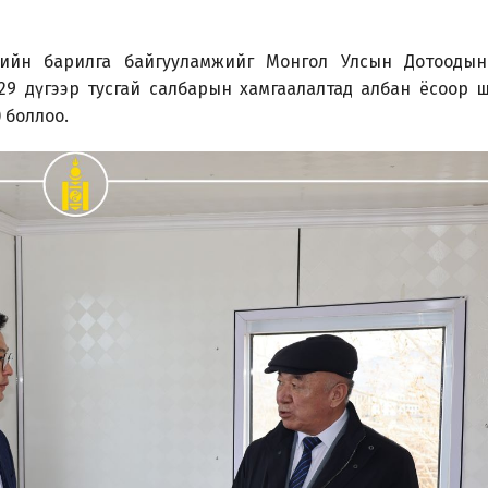
рийн барилга байгууламжийг Монгол Улсын Дотооды
9 дүгээр тусгай салбарын хамгаалалтад албан ёсоор 
 боллоо.