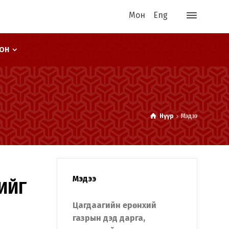
Мон
Eng
ООН
Нүүр
Мэдээ
Мэдээ
ИЙГ
Цагдаагийн ерөнхий
газрын дэд дарга,