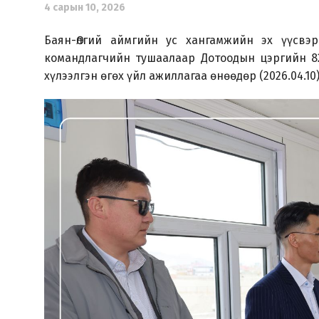
4 сарын 10, 2026
Баян-Өлгий аймгийн ус хангамжийн эх үүсвэ
командлагчийн тушаалаар Дотоодын цэргийн 82
хүлээлгэн өгөх үйл ажиллагаа өнөөдөр (2026.04.10)