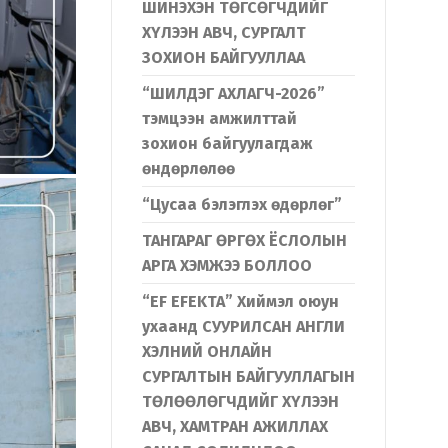
ШИНЭХЭН ТӨГСӨГЧДИЙГ
ХҮЛЭЭН АВЧ, СУРГАЛТ
ЗОХИОН БАЙГУУЛЛАА
“ШИЛДЭГ АХЛАГЧ-2026”
тэмцээн амжилттай
зохион байгуулагдаж
өндөрлөлөө
“Цусаа бэлэглэх өдөрлөг”
ТАНГАРАГ ӨРГӨХ ЁСЛОЛЫН
АРГА ХЭМЖЭЭ БОЛЛОО
“EF EFEKTA” Хиймэл оюун
ухаанд СУУРИЛСАН АНГЛИ
ХЭЛНИЙ ОНЛАЙН
СУРГАЛТЫН БАЙГУУЛЛАГЫН
ТӨЛӨӨЛӨГЧДИЙГ ХҮЛЭЭН
АВЧ, ХАМТРАН АЖИЛЛАХ