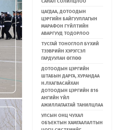
САНАЛ СОЛИЛЦЛОО
ЦАГДАА, ДОТООДЫН
ЦЭРГИЙН БАЙГУУЛЛАГЫН
МАРАФОН ГҮЙЛТИЙН
АВАРГУУД ТОДОРЛОО
ТУСГАЙ ТОНОГЛОЛ БҮХИЙ
ТЭЭВРИЙН ХЭРЭГСЭЛ
ГАРДУУЛАН ӨГЛӨӨ
ДОТООДЫН ЦЭРГИЙН
ШТАБЫН ДАРГА, ХУРАНДАА
Н.ЛХАГВАСАЙХАН
ДОТООДЫН ЦЭРГИЙН 816
АНГИЙН ҮЙЛ
АЖИЛЛАГААТАЙ ТАНИЛЦЛАА
УЛСЫН ОНЦ ЧУХАЛ
ОБЪЕКТЫН ХАМГААЛАЛТЫН
ЦОГЦ СИСТЕМИЙГ