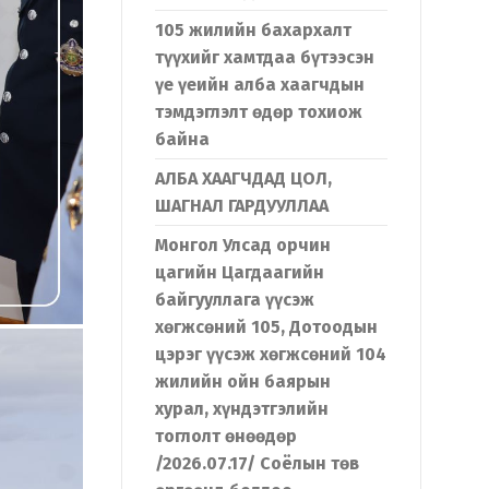
105 жилийн бахархалт
түүхийг хамтдаа бүтээсэн
үе үеийн алба хаагчдын
тэмдэглэлт өдөр тохиож
байна
АЛБА ХААГЧДАД ЦОЛ,
ШАГНАЛ ГАРДУУЛЛАА
Монгол Улсад орчин
цагийн Цагдаагийн
байгууллага үүсэж
хөгжсөний 105, Дотоодын
цэрэг үүсэж хөгжсөний 104
жилийн ойн баярын
хурал, хүндэтгэлийн
тоглолт өнөөдөр
/2026.07.17/ Соёлын төв