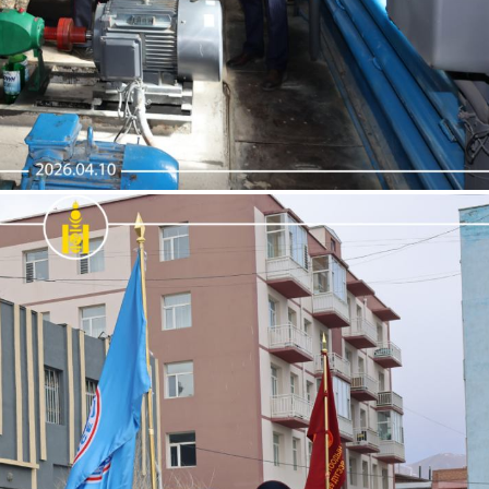
Монгол
English