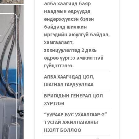
алба хаагчид баяр
наадмын өдрүүдэд
өндөржүүлсэн бэлэн
байдалд шилжин
иргэдийн аюулгүй байдал,
хамгаалалт,
зохицуулалтад 2 дахь
өдрөө үүргээ амжилттай
гүйцэтгэлээ.
АЛБА ХААГЧДАД ЦОЛ,
ШАГНАЛ ГАРДУУЛЛАА
БРИГАДЫН ГЕНЕРАЛ ЦОЛ
ХҮРТЛЭЭ
“УУРААР БУС УХААЛГААР-2”
ТУСГАЙ АЖИЛЛАГААНЫ
НЭЭЛТ БОЛЛОО