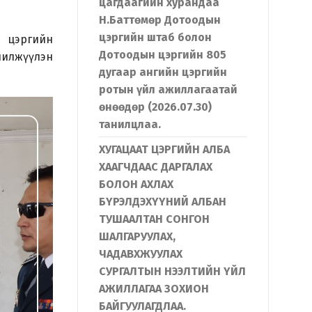
цагдаагийн хурандаа
Н.Баттөмөр Дотоодын
цэргийн штаб болон
н цэргийн
Дотоодын цэргийн 805
шилжүүлэн
дугаар ангийн цэргийн
ротын үйл ажиллагаатай
өнөөдөр (2026.07.30)
танилцлаа.
ХУГАЦААТ ЦЭРГИЙН АЛБА
ХААГЧДААС ДАРГАЛАХ
БОЛОН АХЛАХ
БҮРЭЛДЭХҮҮНИЙ АЛБАН
ТУШААЛТАН СОНГОН
ШАЛГАРУУЛАХ,
ЧАДАВХЖУУЛАХ
СУРГАЛТЫН НЭЭЛТИЙН ҮЙЛ
АЖИЛЛАГАА ЗОХИОН
БАЙГУУЛАГДЛАА.