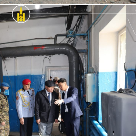
Хэл солих