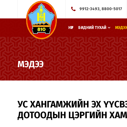
9912-3493, 8800-5017
НҮҮР
БИДНИЙ ТУХАЙ
МЭДЭЭ
МЭДЭЭ
УС ХАНГАМЖИЙН ЭХ ҮҮС
ДОТООДЫН ЦЭРГИЙН ХАМ