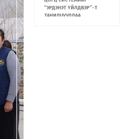
“ЭРДЭНЭТ ҮЙЛДВЭР”-Т
ТАНИЛЦУУЛЛАА
АЛБА ХААГЧИЙН ГЭР БҮЛД
БАЙШИН БАРЬЖ,
ХҮЛЭЭЛГЭН ӨГЛӨӨ
"Жанжин Зэв "-ийн
нэрэмжит Монгол улсын
аварга шалгаруулах
тэмцээнд Дотоодын
цэргийн алба хаагчид
амжилттай оролцлоо
ДОТООДЫН ЦЭРГИЙН
БАЙГУУЛЛАГА ЮНИТЕЛ
ГРУППТЭЙ ХАМТРАН АЛБА
ХААГЧДАД “НИСГЭГЧГҮЙ
НИСЭХ ТӨХӨӨРӨМЖ”-ИЙН