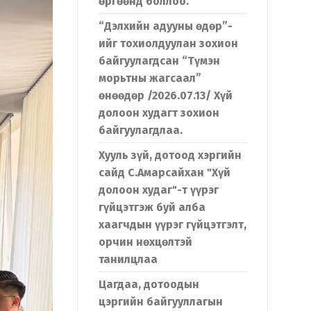
өргөөнд боллоо.
“Дэлхийн адууны өдөр”-
ийг тохиолдуулан зохион
байгуулагдсан “Түмэн
морьтны жагсаал”
өнөөдөр /2026.07.13/ Хүй
долоон худагт зохион
байгуулагдлаа.
Хууль зүй, дотоод хэргийн
сайд С.Амарсайхан "Хүй
долоон худаг"-т үүрэг
гүйцэтгэж буй алба
хаагчдын үүрэг гүйцэтгэлт,
орчин нөхцөлтэй
танилцлаа
Цагдаа, дотоодын
цэргийн байгууллагын