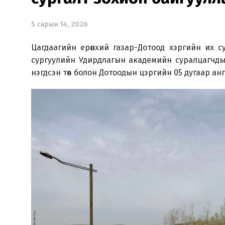
5 сарын 14, 2026
Цагдаагийн ерөнхий газар-Дотоод хэргийн их 
сургуулийн Удирдлагын академийн суралцагчдын
нэгдсэн төв болон Дотоодын цэргийн 05 дугаар ангий