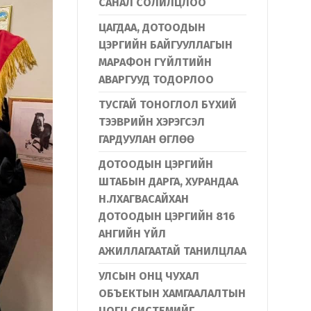
САНАЛ СОЛИЛЦЛОО
ЦАГДАА, ДОТООДЫН
ЦЭРГИЙН БАЙГУУЛЛАГЫН
МАРАФОН ГҮЙЛТИЙН
АВАРГУУД ТОДОРЛОО
ТУСГАЙ ТОНОГЛОЛ БҮХИЙ
ТЭЭВРИЙН ХЭРЭГСЭЛ
ГАРДУУЛАН ӨГЛӨӨ
ДОТООДЫН ЦЭРГИЙН
ШТАБЫН ДАРГА, ХУРАНДАА
Н.ЛХАГВАСАЙХАН
ДОТООДЫН ЦЭРГИЙН 816
АНГИЙН ҮЙЛ
АЖИЛЛАГААТАЙ ТАНИЛЦЛАА
УЛСЫН ОНЦ ЧУХАЛ
ОБЪЕКТЫН ХАМГААЛАЛТЫН
ЦОГЦ СИСТЕМИЙГ