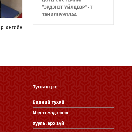
“ЭРДЭНЭТ ҮЙЛДВЭР”-Т
ТАНИЛЦУУЛЛАА
АЛБА ХААГЧИЙН ГЭР БҮЛД
ар ангийн
БАЙШИН БАРЬЖ,
ХҮЛЭЭЛГЭН ӨГЛӨӨ
"Жанжин Зэв "-ийн
нэрэмжит Монгол улсын
аварга шалгаруулах
тэмцээнд Дотоодын
цэргийн алба хаагчид
Туслах цэс
амжилттай оролцлоо
ДОТООДЫН ЦЭРГИЙН
Бидний тухай
БАЙГУУЛЛАГА ЮНИТЕЛ
ГРУППТЭЙ ХАМТРАН АЛБА
Мэдээ мэдээлэл
ХААГЧДАД “НИСГЭГЧГҮЙ
Хууль, эрх зүй
НИСЭХ ТӨХӨӨРӨМЖ”-ИЙН