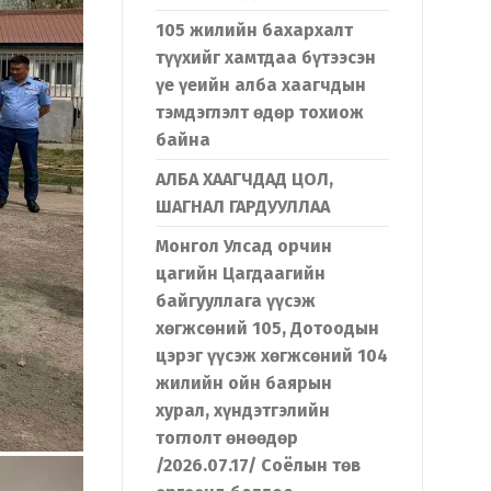
105 жилийн бахархалт
түүхийг хамтдаа бүтээсэн
үе үеийн алба хаагчдын
тэмдэглэлт өдөр тохиож
байна
АЛБА ХААГЧДАД ЦОЛ,
ШАГНАЛ ГАРДУУЛЛАА
Монгол Улсад орчин
цагийн Цагдаагийн
байгууллага үүсэж
хөгжсөний 105, Дотоодын
цэрэг үүсэж хөгжсөний 104
жилийн ойн баярын
хурал, хүндэтгэлийн
тоглолт өнөөдөр
/2026.07.17/ Соёлын төв