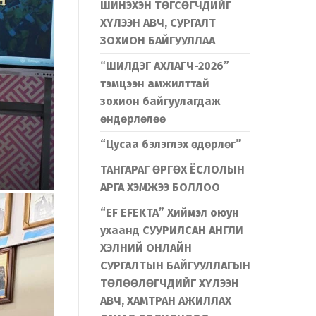
ШИНЭХЭН ТӨГСӨГЧДИЙГ
ХҮЛЭЭН АВЧ, СУРГАЛТ
ЗОХИОН БАЙГУУЛЛАА
“ШИЛДЭГ АХЛАГЧ-2026”
тэмцээн амжилттай
зохион байгуулагдаж
өндөрлөлөө
“Цусаа бэлэглэх өдөрлөг”
ТАНГАРАГ ӨРГӨХ ЁСЛОЛЫН
АРГА ХЭМЖЭЭ БОЛЛОО
“EF EFEKTA” Хиймэл оюун
ухаанд СУУРИЛСАН АНГЛИ
ХЭЛНИЙ ОНЛАЙН
СУРГАЛТЫН БАЙГУУЛЛАГЫН
ТӨЛӨӨЛӨГЧДИЙГ ХҮЛЭЭН
АВЧ, ХАМТРАН АЖИЛЛАХ