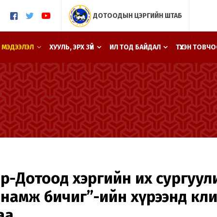
ДОТООДЫН ЦЭРГИЙН ШТАБ
 МЭДЭЭЛЭЛ
ХУУЛЬ, ЭРХ ЗҮЙ
ИЛ ТОД БАЙДАЛ
ТҮҮХЭН ТОВЧ
р-Дотоод хэргийн их сургуул
намж бичиг”-ийн хүрээнд кл
аа.