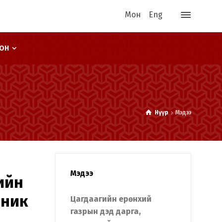
Мон
Eng
ООН
Нүүр
Мэдээ
Мэдээ
ийн
иник
Цагдаагийн ерөнхий
газрын дэд дарга,