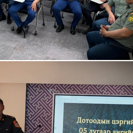
Хэл солих
Монгол
English