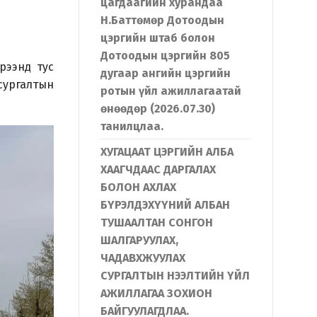
цагдаагийн хурандаа
Н.Баттөмөр Дотоодын
цэргийн штаб болон
Дотоодын цэргийн 805
рээнд тус
дугаар ангийн цэргийн
сургалтын
ротын үйл ажиллагаатай
өнөөдөр (2026.07.30)
танилцлаа.
ХУГАЦААТ ЦЭРГИЙН АЛБА
ХААГЧДААС ДАРГАЛАХ
БОЛОН АХЛАХ
БҮРЭЛДЭХҮҮНИЙ АЛБАН
ТУШААЛТАН СОНГОН
ШАЛГАРУУЛАХ,
ЧАДАВХЖУУЛАХ
СУРГАЛТЫН НЭЭЛТИЙН ҮЙЛ
АЖИЛЛАГАА ЗОХИОН
БАЙГУУЛАГДЛАА.