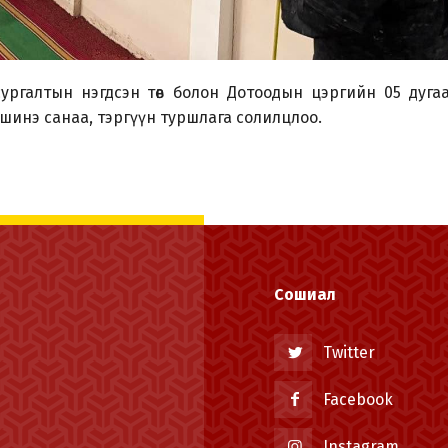
ургалтын нэгдсэн төв болон Дотоодын цэргийн 05 дуга
 шинэ санаа, тэргүүн туршлага солилцлоо.
Сошиал
Twitter
Facebook
Instagram