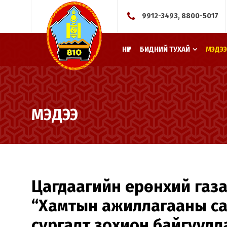
9912-3493, 8800-5017
НҮҮР
БИДНИЙ ТУХАЙ
МЭДЭЭ
МЭДЭЭ
Цагдаагийн ерөнхий газа
“Хамтын ажиллагааны са
сургалт зохион байгуулл