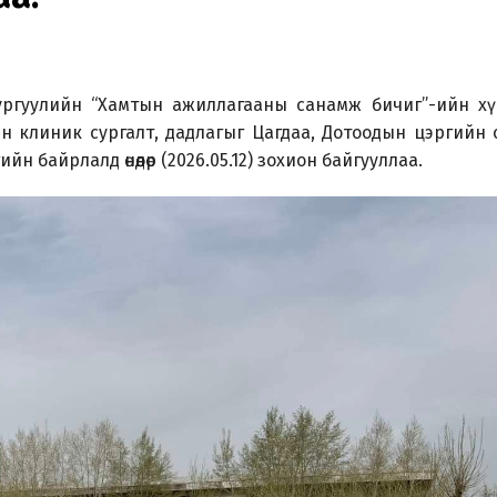
сургуулийн “Хамтын ажиллагааны санамж бичиг”-ийн хү
 клиник сургалт, дадлагыг Цагдаа, Дотоодын цэргийн 
н байрлалд өнөөдөр (2026.05.12) зохион байгууллаа.