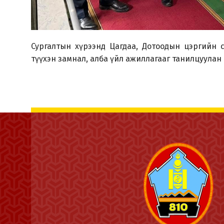
Сургалтын хүрээнд Цагдаа, Дотоодын цэргийн с
түүхэн замнал, алба үйл ажиллагааг танилцуулан