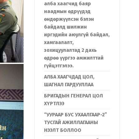
алба хаагчид баяр
наадмын өдрүүдэд
өндөржүүлсэн бэлэн
байдалд шилжин
иргэдийн аюулгүй байдал,
хамгаалалт,
зохицуулалтад 2 дахь
өдрөө үүргээ амжилттай
гүйцэтгэлээ.
АЛБА ХААГЧДАД ЦОЛ,
ШАГНАЛ ГАРДУУЛЛАА
БРИГАДЫН ГЕНЕРАЛ ЦОЛ
ХҮРТЛЭЭ
“УУРААР БУС УХААЛГААР-2”
ТУСГАЙ АЖИЛЛАГААНЫ
НЭЭЛТ БОЛЛОО