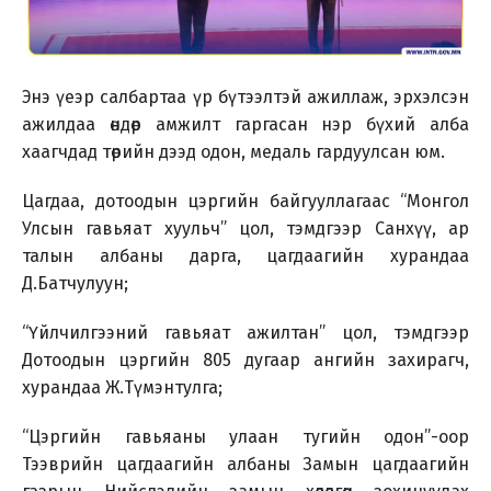
Энэ үеэр салбартаа үр бүтээлтэй ажиллаж, эрхэлсэн
ажилдаа өндөр амжилт гаргасан нэр бүхий алба
хаагчдад төрийн дээд одон, медаль гардуулсан юм.
Цагдаа, дотоодын цэргийн байгууллагаас “Монгол
Улсын гавьяат хуульч” цол, тэмдгээр Санхүү, ар
талын албаны дарга, цагдаагийн хурандаа
Д.Батчулуун;
“Үйлчилгээний гавьяат ажилтан” цол, тэмдгээр
Дотоодын цэргийн 805 дугаар ангийн захирагч,
хурандаа Ж.Түмэнтулга;
“Цэргийн гавьяаны улаан тугийн одон”-оор
Тээврийн цагдаагийн албаны Замын цагдаагийн