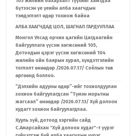
105 жилийн бахархалт түүхийг хамтдаа
бүтээсэн үе үеийн алба хаагчдын
тэмдэглэлт өдөр тохиож байна
АЛБА ХААГЧДАД ЦОЛ, ШАГНАЛ ГАРДУУЛЛАА
Монгол Улсад орчин цагийн Цагдаагийн
байгууллага үүсэж хөгжсөний 105,
Дотоодын цэрэг үүсэж хөгжсөний 104
жилийн ойн баярын хурал, хүндэтгэлийн
тоглолт өнөөдөр /2026.07.17/ Соёлын төв
өргөөнд боллоо.
“Дэлхийн адууны өдөр”-ийг тохиолдуулан
Хэл солих
зохион байгуулагдсан “Түмэн морьтны
жагсаал” өнөөдөр /2026.07.13/ Хүй долоон
худагт зохион байгуулагдлаа.
Монгол
English
Хууль зүй, дотоод хэргийн сайд
С.Амарсайхан "Хүй долоон худаг"-т үүрэг
гүйцэтгэж буй алба хаагчдын үүрэг