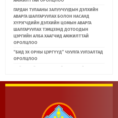
АМЖИЛТТАЙ ОРОЛЦЛОО
ГАРДАН ТУЛААНЫ ЗАЛУУЧУУДЫН ДЭЛХИЙН
АВАРГА ШАЛГАРУУЛАХ БОЛОН НАСАНД
ХҮРЭГЧДИЙН ДЭЛХИЙН ЦОМЫН АВАРГА
ШАЛГАРУУЛАХ ТЭМЦЭЭНД ДОТООДЫН
ЦЭРГИЙН АЛБА ХААГЧИД АМЖИЛТТАЙ
ОРОЛЦЛОО
“БИД ЭХ ОРНЫ ЦЭРГҮҮД” ЧУУЛГА УУЛЗАЛТАД
ОРОЛЦЛОО
Нийслэлийн Дүүргүүдийн Иргэдийн
төлөөлөгчдийн хурлын дарга нар
Дотоодын цэргийн байгууллагын үйл
ажиллагаатай танилцлаа.