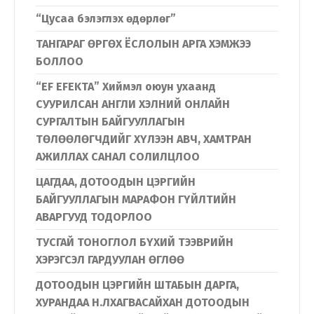
“Цусаа бэлэглэх өдөрлөг”
ТАНГАРАГ ӨРГӨХ ЁСЛОЛЫН АРГА ХЭМЖЭЭ
БОЛЛОО
“EF EFEKTA” Хиймэл оюун ухаанд
СУУРИЛСАН АНГЛИ ХЭЛНИЙ ОНЛАЙН
СУРГАЛТЫН БАЙГУУЛЛАГЫН
ТӨЛӨӨЛӨГЧДИЙГ ХҮЛЭЭН АВЧ, ХАМТРАН
АЖИЛЛАХ САНАЛ СОЛИЛЦЛОО
ЦАГДАА, ДОТООДЫН ЦЭРГИЙН
БАЙГУУЛЛАГЫН МАРАФОН ГҮЙЛТИЙН
АВАРГУУД ТОДОРЛОО
ТУСГАЙ ТОНОГЛОЛ БҮХИЙ ТЭЭВРИЙН
ХЭРЭГСЭЛ ГАРДУУЛАН ӨГЛӨӨ
ДОТООДЫН ЦЭРГИЙН ШТАБЫН ДАРГА,
ХУРАНДАА Н.ЛХАГВАСАЙХАН ДОТООДЫН