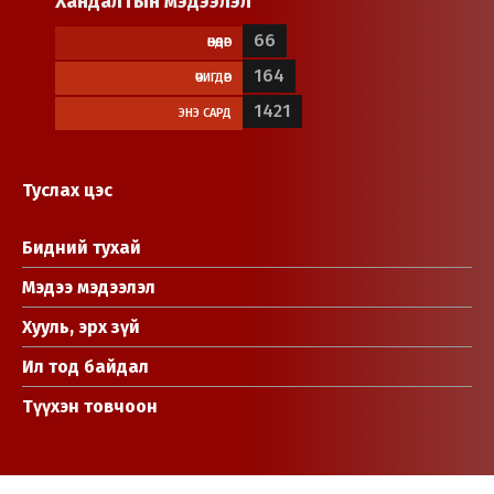
Хандалтын мэдээлэл
66
ӨНӨӨДӨР
164
ӨЧИГДӨР
1421
ЭНЭ САРД
Туслах цэс
Бидний тухай
Мэдээ мэдээлэл
Хууль, эрх зүй
Ил тод байдал
Түүхэн товчоон