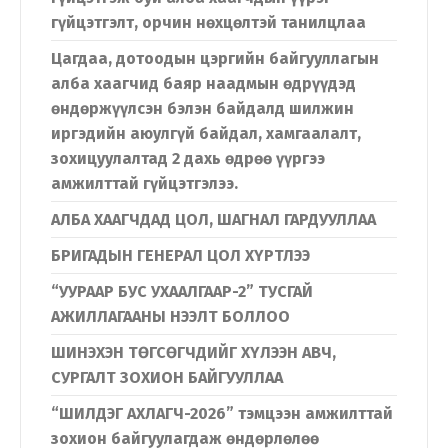
гүйцэтгэлт, орчин нөхцөлтэй танилцлаа
Цагдаа, дотоодын цэргийн байгууллагын
алба хаагчид баяр наадмын өдрүүдэд
өндөржүүлсэн бэлэн байдалд шилжин
иргэдийн аюулгүй байдал, хамгаалалт,
зохицуулалтад 2 дахь өдрөө үүргээ
амжилттай гүйцэтгэлээ.
АЛБА ХААГЧДАД ЦОЛ, ШАГНАЛ ГАРДУУЛЛАА
БРИГАДЫН ГЕНЕРАЛ ЦОЛ ХҮРТЛЭЭ
“УУРААР БУС УХААЛГААР-2” ТУСГАЙ
АЖИЛЛАГААНЫ НЭЭЛТ БОЛЛОО
ШИНЭХЭН ТӨГСӨГЧДИЙГ ХҮЛЭЭН АВЧ,
СУРГАЛТ ЗОХИОН БАЙГУУЛЛАА
“ШИЛДЭГ АХЛАГЧ-2026” тэмцээн амжилттай
зохион байгуулагдаж өндөрлөлөө