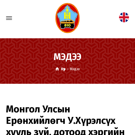
МЭДЭЭ
Нүүр
Мэдээ
Монгол Улсын
Ерөнхийлөгч У.Хүрэлсүх
хууль зүй, дотоод хэргийн