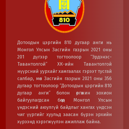
Дотоодын цэргийн 810 дугаар анги нь
Монгол Улсын Засгийн газрын 2021 оны
201 дүгээр тогтоолоор “Эрдэнэс-
Тавантолгой” ХК-ийн Тавантолгой
нүүрсний уурхайг хамгаалах гэрээт тусгай
салбар, мөн Засгийн газрын 2021 оны 356
дугаар тогтоолоор “Дотоодын цэргийн 810
дугаар анги” болон өргөжин зохион
байгуулагдсан бөгөөд Монгол Улсын
үндэсний аюулгүй байдлыг хангах үндсэн
чиг үүргийг хуульд заасан бүрэн эрхийн
хүрээнд хэрэгжүүлэн ажиллаж байна.