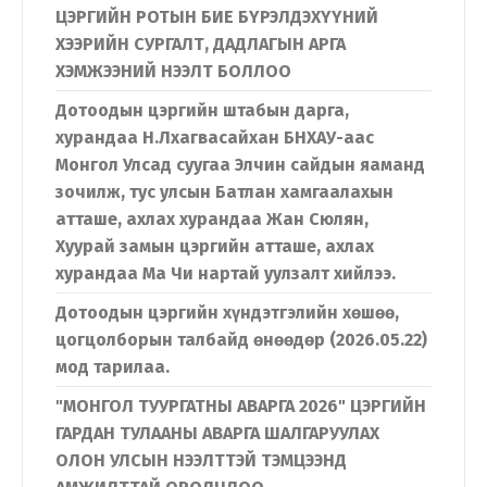
ЦЭРГИЙН РОТЫН БИЕ БҮРЭЛДЭХҮҮНИЙ
ХЭЭРИЙН СУРГАЛТ, ДАДЛАГЫН АРГА
ХЭМЖЭЭНИЙ НЭЭЛТ БОЛЛОО
Дотоодын цэргийн штабын дарга,
хурандаа Н.Лхагвасайхан БНХАУ-аас
Монгол Улсад суугаа Элчин сайдын яаманд
зочилж, тус улсын Батлан хамгаалахын
атташе, ахлах хурандаа Жан Сюлян,
Хуурай замын цэргийн атташе, ахлах
хурандаа Ма Чи нартай уулзалт хийлээ.
Дотоодын цэргийн хүндэтгэлийн хөшөө,
цогцолборын талбайд өнөөдөр (2026.05.22)
мод тарилаа.
"МОНГОЛ ТУУРГАТНЫ АВАРГА 2026" ЦЭРГИЙН
ГАРДАН ТУЛААНЫ АВАРГА ШАЛГАРУУЛАХ
ОЛОН УЛСЫН НЭЭЛТТЭЙ ТЭМЦЭЭНД