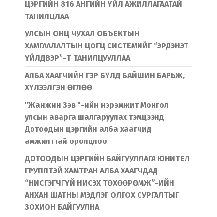
ЦЭРГИЙН 816 АНГИЙН ҮЙЛ АЖИЛЛАГААТАЙ
ТАНИЛЦЛАА
УЛСЫН ОНЦ ЧУХАЛ ОБЪЕКТЫН
ХАМГААЛАЛТЫН ЦОГЦ СИСТЕМИЙГ “ЭРДЭНЭТ
ҮЙЛДВЭР”-Т ТАНИЛЦУУЛЛАА
АЛБА ХААГЧИЙН ГЭР БҮЛД БАЙШИН БАРЬЖ,
ХҮЛЭЭЛГЭН ӨГЛӨӨ
"Жанжин Зэв "-ийн нэрэмжит Монгол
улсын аварга шалгаруулах тэмцээнд
Дотоодын цэргийн алба хаагчид
амжилттай оролцлоо
ДОТООДЫН ЦЭРГИЙН БАЙГУУЛЛАГА ЮНИТЕЛ
ГРУППТЭЙ ХАМТРАН АЛБА ХААГЧДАД
“НИСГЭГЧГҮЙ НИСЭХ ТӨХӨӨРӨМЖ”-ИЙН
АНХАН ШАТНЫ МЭДЛЭГ ОЛГОХ СУРГАЛТЫГ
ЗОХИОН БАЙГУУЛНА