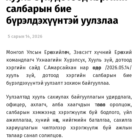
салбарын бие
бүрэлдэхүүнтэй уулзлаа
5 сарын 14, 2026
Монгол Улсын Ерөнхийлөгч, Зэвсэгт хүчний Ерөнхий
командлагч Ухнаагийн Хүрэлсүх, Хууль зүй, дотоод
хэргийн сайд С.Амарсайхан нар өнөөдөр /2026.05.14/
хууль зүй, дотоод хэргийн салбарын бие
бүрэлдэхүүнтэй уулзалт зохион байгууллаа.
Уулзалтад хууль сахиулах байгууллагын удирдлага,
офицер, ахлагч, алба хаагчдын төлөөлөл оролцож,
салбарын хэмжээнд хэрэгжүүлж буй бодлого, үйл
ажиллагаа, хүний нөөц, нийгмийн баталгаа, сахилга
хариуцлагын чиглэлээр хэрэгжүүлж буй ажлын
талаар санал солилцов.