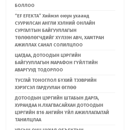
БОЛЛОО
“EF EFEKTA” Хиймэл оюун ухаанд
СУУРИЛСАН АНГЛИ ХЭЛНИЙ ОНЛАЙН
СУРГАЛТЫН БАЙГУУЛЛАГЫН
ТӨЛӨӨЛӨГЧДИЙГ ХҮЛЭЭН АВЧ, ХАМТРАН
АЖИЛЛАХ САНАЛ СОЛИЛЦЛОО
ЦАГДАА, ДОТООДЫН ЦЭРГИЙН
БАЙГУУЛЛАГЫН МАРАФОН ГҮЙЛТИЙН
АВАРГУУД ТОДОРЛОО
ТУСГАЙ ТОНОГЛОЛ БҮХИЙ ТЭЭВРИЙН
ХЭРЭГСЭЛ ГАРДУУЛАН ӨГЛӨӨ
ДОТООДЫН ЦЭРГИЙН ШТАБЫН ДАРГА,
ХУРАНДАА Н.ЛХАГВАСАЙХАН ДОТООДЫН
ЦЭРГИЙН 816 АНГИЙН ҮЙЛ АЖИЛЛАГААТАЙ
ТАНИЛЦЛАА