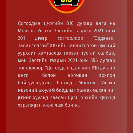
Дотоодын цэргийн 810 дугаар анги нь
Монгол Улсын Засгийн газрын 2021 оны
201 дүгээр тогтоолоор “Эрдэнэс-
Тавантолгой” ХК-ийн Тавантолгой нүүрсний
уурхайг хамгаалах гэрээт тусгай салбар,
мөн Засгийн газрын 2021 оны 356 дугаар
тогтоолоор “Дотоодын цэргийн 810 дугаар
анги” болон өргөжин зохион
байгуулагдсан бөгөөд Монгол Улсын
үндэсний аюулгүй байдлыг хангах үндсэн чиг
үүргийг хуульд заасан бүрэн эрхийн хүрээнд
хэрэгжүүлэн ажиллаж байна.