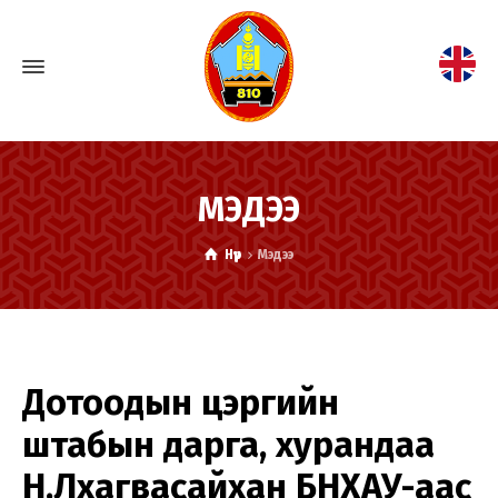
МЭДЭЭ
Нүүр
Мэдээ
Дотоодын цэргийн
штабын дарга, хурандаа
Н.Лхагвасайхан БНХАУ-аас