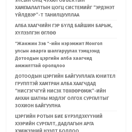
УЛСЫН ОНЦ ЧУХАЛ ОБЪЕКТЫН
ХАМГААЛАЛТЫН ЦОГЦ СИСТЕМИЙГ “ЭРДЭНЭТ
ҮЙЛДВЭР”-Т ТАНИЛЦУУЛЛАА
АЛБА ХААГЧИЙН ГЭР БҮЛД БАЙШИН БАРЬЖ,
ХҮЛЭЭЛГЭН ӨГЛӨӨ
"Жанжин Зэв "-ийн нэрэмжит Монгол
улсын аварга шалгаруулах тэмцээнд
Дотоодын цэргийн алба хаагчид
амжилттай оролцлоо
ДОТООДЫН ЦЭРГИЙН БАЙГУУЛЛАГА ЮНИТЕЛ
ГРУППТЭЙ ХАМТРАН АЛБА ХААГЧДАД
“НИСГЭГЧГҮЙ НИСЭХ ТӨХӨӨРӨМЖ”-ИЙН
АНХАН ШАТНЫ МЭДЛЭГ ОЛГОХ СУРГАЛТЫГ
ЗОХИОН БАЙГУУЛНА
ЦЭРГИЙН РОТЫН БИЕ БҮРЭЛДЭХҮҮНИЙ
ХЭЭРИЙН СУРГАЛТ, ДАДЛАГЫН АРГА
ХЭМЖЭЭНИЙ НЭЭЛТ БОЛЛОО