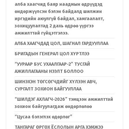
алба хаагчид баяр наадмын өдрүүдэд
өндөржүүлсэн бэлэн байдалд шилжин
иргэдийн аюулгүй байдал, хамгаалалт,
зохицуулалтад 2 дахь өдрөө үүргээ
амжилттай гүйцэтгэлээ.
АЛБА ХААГЧДАД ЦОЛ, ШАГНАЛ ГАРДУУЛЛАА
БРИГАДЫН ГЕНЕРАЛ ЦОЛ ХҮРТЛЭЭ
“УУРААР БУС УХААЛГААР-2” ТУСГАЙ
АЖИЛЛАГААНЫ НЭЭЛТ БОЛЛОО
Хэл солих
ШИНЭХЭН ТӨГСӨГЧДИЙГ ХҮЛЭЭН АВЧ,
СУРГАЛТ ЗОХИОН БАЙГУУЛЛАА
Монгол
English
“ШИЛДЭГ АХЛАГЧ-2026” тэмцээн амжилттай
зохион байгуулагдаж өндөрлөлөө
“Цусаа бэлэглэх өдөрлөг”
ТАНГАРАГ ӨРГӨХ ЁСЛОЛЫН АРГА ХЭМЖЭЭ