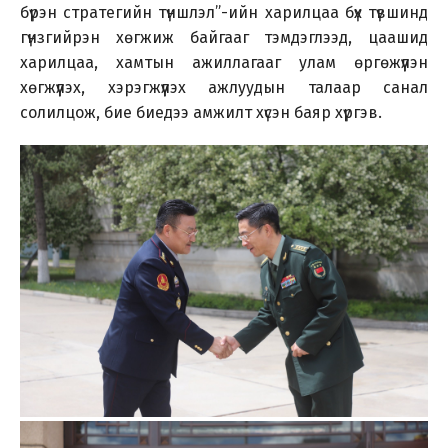
бүрэн стратегийн түншлэл”-ийн харилцаа бүх түвшинд
гүнзгийрэн хөгжиж байгааг тэмдэглээд, цаашид
харилцаа, хамтын ажиллагааг улам өргөжүүлэн
хөгжүүлэх, хэрэгжүүлэх ажлуудын талаар санал
солилцож, бие биедээ амжилт хүсэн баяр хүргэв.