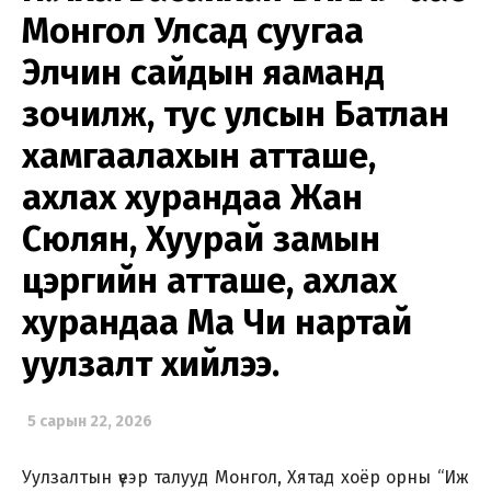
Монгол Улсад суугаа
Элчин сайдын яаманд
зочилж, тус улсын Батлан
хамгаалахын атташе,
ахлах хурандаа Жан
Сюлян, Хуурай замын
цэргийн атташе, ахлах
хурандаа Ма Чи нартай
уулзалт хийлээ.
5 сарын 22, 2026
Уулзалтын үеэр талууд Монгол, Хятад хоёр орны “Иж