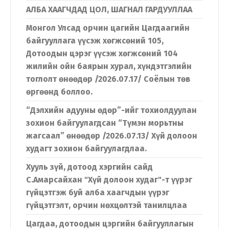
АЛБА ХААГЧДАД ЦОЛ, ШАГНАЛ ГАРДУУЛЛАА
Монгол Улсад орчин цагийн Цагдаагийн
байгууллага үүсэж хөгжсөний 105,
Дотоодын цэрэг үүсэж хөгжсөний 104
жилийн ойн баярын хурал, хүндэтгэлийн
тоглолт өнөөдөр /2026.07.17/ Соёлын төв
өргөөнд боллоо.
“Дэлхийн адууны өдөр”-ийг тохиолдуулан
зохион байгуулагдсан “Түмэн морьтны
жагсаал” өнөөдөр /2026.07.13/ Хүй долоон
худагт зохион байгуулагдлаа.
Хууль зүй, дотоод хэргийн сайд
С.Амарсайхан "Хүй долоон худаг"-т үүрэг
гүйцэтгэж буй алба хаагчдын үүрэг
гүйцэтгэлт, орчин нөхцөлтэй танилцлаа
Цагдаа, дотоодын цэргийн байгууллагын