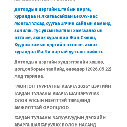
Дотоодын цэргийн штабын дарга,
хурандаа Н.Лхагвасайхан БНХАУ-аас
Монгол Улсад суугаа Элчин сайдын яаманд
зочилж, тус улсын Батлан хамгаалахын
атташе, ахлах хурандаа Жан Сюлян,
Хуурай замын цэргийн атташе, ахлах
хурандаа Ма Чи нартай уулзалт хийлээ.
Дотоодын цэргийн хүндэтгэлийн хөшөө,
цогцолборын талбайд өнөөдөр (2026.05.22)
мод тарилаа.
"МОНГОЛ ТУУРГАТНЫ АВАРГА 2026" ЦЭРГИЙН
ГАРДАН ТУЛААНЫ АВАРГА ШАЛГАРУУЛАХ
ОЛОН УЛСЫН НЭЭЛТТЭЙ ТЭМЦЭЭНД
АМЖИЛТТАЙ ОРОЛЦЛОО
ГАРДАН ТУЛААНЫ ЗАЛУУЧУУДЫН ДЭЛХИЙН
АВАРГА ШАЛГАРУУЛАХ БОЛОН НАСАНД