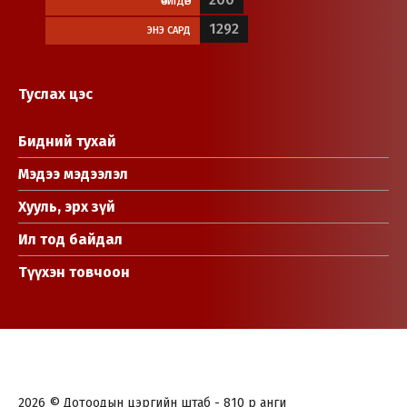
ӨЧИГДӨР
1292
ЭНЭ САРД
Туслах цэс
Бидний тухай
Мэдээ мэдээлэл
Хууль, эрх зүй
Ил тод байдал
Түүхэн товчоон
2026 © Дотоодын цэргийн штаб - 810 р анги