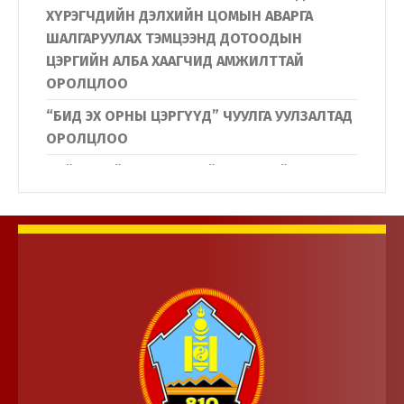
ХҮРЭГЧДИЙН ДЭЛХИЙН ЦОМЫН АВАРГА
ШАЛГАРУУЛАХ ТЭМЦЭЭНД ДОТООДЫН
ЦЭРГИЙН АЛБА ХААГЧИД АМЖИЛТТАЙ
ОРОЛЦЛОО
“БИД ЭХ ОРНЫ ЦЭРГҮҮД” ЧУУЛГА УУЛЗАЛТАД
ОРОЛЦЛОО
Нийслэлийн Дүүргүүдийн Иргэдийн
төлөөлөгчдийн хурлын дарга нар
Дотоодын цэргийн байгууллагын үйл
ажиллагаатай танилцлаа.