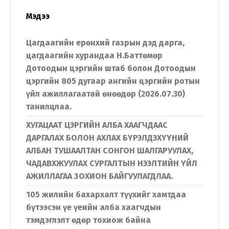
Мэдээ
Цагдаагийн ерөнхий газрын дэд дарга,
цагдаагийн хурандаа Н.Баттөмөр
Дотоодын цэргийн штаб болон Дотоодын
цэргийн 805 дугаар ангийн цэргийн ротын
үйл ажиллагаатай өнөөдөр (2026.07.30)
танилцлаа.
ХУГАЦААТ ЦЭРГИЙН АЛБА ХААГЧДААС
ДАРГАЛАХ БОЛОН АХЛАХ БҮРЭЛДЭХҮҮНИЙ
АЛБАН ТУШААЛТАН СОНГОН ШАЛГАРУУЛАХ,
ЧАДАВХЖУУЛАХ СУРГАЛТЫН НЭЭЛТИЙН ҮЙЛ
АЖИЛЛАГАА ЗОХИОН БАЙГУУЛАГДЛАА.
105 жилийн бахархалт түүхийг хамтдаа
бүтээсэн үе үеийн алба хаагчдын
тэмдэглэлт өдөр тохиож байна