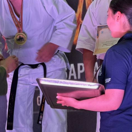
Хэл солих