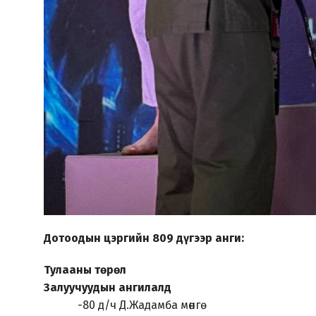
Дотоодын цэргийн 809 дүгээр анги:
Тулааны төрөл
Залуучуудын ангилалд
-80 д/ч Д.Жадамба мөнгө