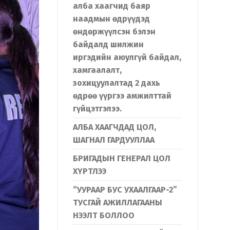
алба хаагчид баяр
наадмын өдрүүдэд
өндөржүүлсэн бэлэн
байдалд шилжин
иргэдийн аюулгүй байдал,
хамгаалалт,
зохицуулалтад 2 дахь
өдрөө үүргээ амжилттай
гүйцэтгэлээ.
АЛБА ХААГЧДАД ЦОЛ,
ШАГНАЛ ГАРДУУЛЛАА
БРИГАДЫН ГЕНЕРАЛ ЦОЛ
ХҮРТЛЭЭ
“УУРААР БУС УХААЛГААР-2”
ТУСГАЙ АЖИЛЛАГААНЫ
НЭЭЛТ БОЛЛОО