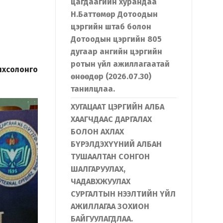
цагдаагийн хурандаа
Н.Баттөмөр Дотоодын
цэргийн штаб болон
Дотоодын цэргийн 805
дугаар ангийн цэргийн
ротын үйл ажиллагаатай
нхсолонго
өнөөдөр (2026.07.30)
танилцлаа.
ХУГАЦААТ ЦЭРГИЙН АЛБА
ХААГЧДААС ДАРГАЛАХ
БОЛОН АХЛАХ
БҮРЭЛДЭХҮҮНИЙ АЛБАН
ТУШААЛТАН СОНГОН
ШАЛГАРУУЛАХ,
ЧАДАВХЖУУЛАХ
СУРГАЛТЫН НЭЭЛТИЙН ҮЙЛ
АЖИЛЛАГАА ЗОХИОН
БАЙГУУЛАГДЛАА.