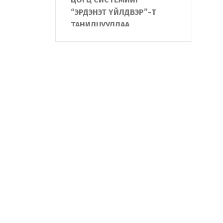
“ЭРДЭНЭТ ҮЙЛДВЭР”-Т
ТАНИЛЦУУЛЛАА
АЛБА ХААГЧИЙН ГЭР БҮЛД
БАЙШИН БАРЬЖ,
ХҮЛЭЭЛГЭН ӨГЛӨӨ
"Жанжин Зэв "-ийн
нэрэмжит Монгол улсын
аварга шалгаруулах
тэмцээнд Дотоодын
цэргийн алба хаагчид
амжилттай оролцлоо
ДОТООДЫН ЦЭРГИЙН
БАЙГУУЛЛАГА ЮНИТЕЛ
ГРУППТЭЙ ХАМТРАН АЛБА
ХААГЧДАД “НИСГЭГЧГҮЙ
НИСЭХ ТӨХӨӨРӨМЖ”-ИЙН