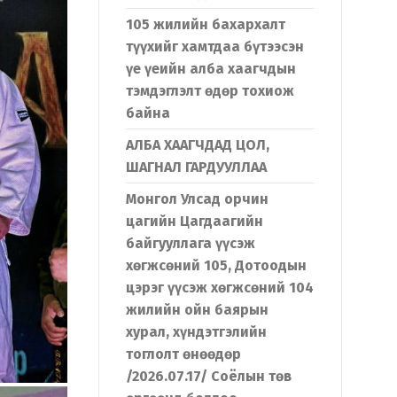
105 жилийн бахархалт
түүхийг хамтдаа бүтээсэн
үе үеийн алба хаагчдын
тэмдэглэлт өдөр тохиож
байна
АЛБА ХААГЧДАД ЦОЛ,
ШАГНАЛ ГАРДУУЛЛАА
Монгол Улсад орчин
цагийн Цагдаагийн
байгууллага үүсэж
хөгжсөний 105, Дотоодын
цэрэг үүсэж хөгжсөний 104
жилийн ойн баярын
хурал, хүндэтгэлийн
тоглолт өнөөдөр
/2026.07.17/ Соёлын төв