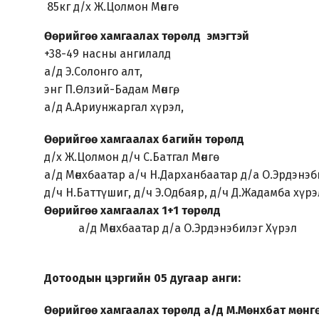
85кг д/х Ж.Цолмон Мөнгө
Өөрийгөө хамгаалах төрөлд эмэгтэй
+38-49 насны ангилалд
а/д Э.Солонго алт,
энг П.Өлзий-Бадам Мөнгө,
а/д А.Ариунжаргал хүрэл,
Өөрийгөө хамгаалах багийн төрөлд
д/х Ж.Цолмон д/ч С.Батгал Мөнгө
а/д Мөнхбаатар а/ч Н.Дарханбаатар д/а О.Эрдэнэб
д/ч Н.Баттүшиг, д/ч Э.Одбаяр, д/ч Д.Жадамба хүрэ
Өөрийгөө хамгаалах 1+1 төрөлд
а/д Мөнхбаатар д/а О.Эрдэнэбилэг Хүрэл
Дотоодын цэргийн 05 дугаар анги:
Өөрийгөө хамгаалах төрөлд а/д М.Мөнхбат мөнг