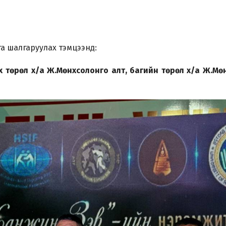
а шалгаруулах тэмцээнд:
 төрөл х/а Ж.Мөнхсолонго алт, багийн төрөл х/а Ж.Мө