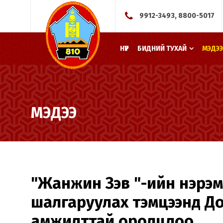
9912-3493, 8800-5017
НҮҮР
БИДНИЙ ТУХАЙ
МЭДЭЭ
МЭДЭЭ
"Жанжин Зэв "-ийн нэрэ
шалгаруулах тэмцээнд Д
амжилттай оролцлоо