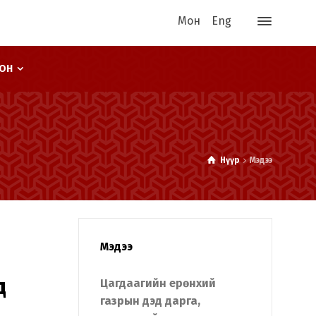
Мон
Eng
ООН
Нүүр
Мэдээ
Мэдээ
д
Цагдаагийн ерөнхий
газрын дэд дарга,