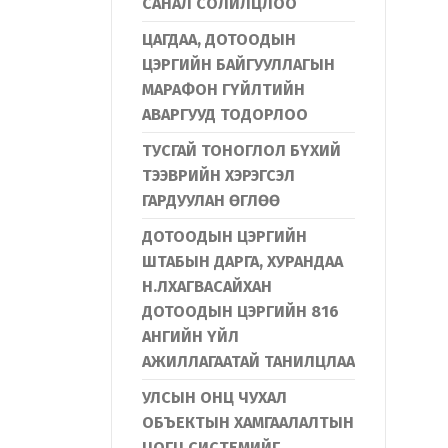
САНАЛ СОЛИЛЦЛОО
ЦАГДАА, ДОТООДЫН
ЦЭРГИЙН БАЙГУУЛЛАГЫН
МАРАФОН ГҮЙЛТИЙН
АВАРГУУД ТОДОРЛОО
ТУСГАЙ ТОНОГЛОЛ БҮХИЙ
ТЭЭВРИЙН ХЭРЭГСЭЛ
ГАРДУУЛАН ӨГЛӨӨ
ДОТООДЫН ЦЭРГИЙН
ШТАБЫН ДАРГА, ХУРАНДАА
Н.ЛХАГВАСАЙХАН
ДОТООДЫН ЦЭРГИЙН 816
АНГИЙН ҮЙЛ
АЖИЛЛАГААТАЙ ТАНИЛЦЛАА
УЛСЫН ОНЦ ЧУХАЛ
ОБЪЕКТЫН ХАМГААЛАЛТЫН
ЦОГЦ СИСТЕМИЙГ