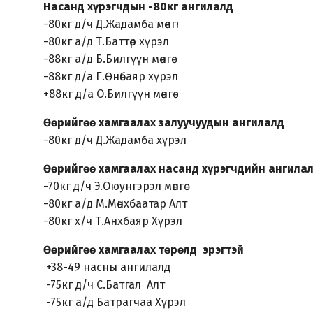
Насанд хүрэгчдын -80кг ангилалд
-80кг д/ч Д.Жадамба мөнгө
-80кг а/д Т.Баттөр хүрэл
-88кг а/д Б.Билгүүн мөнгө
-88кг д/а Г.Өнөбаяр хүрэл
+88кг д/а О.Билгүүн мөнгө
Өөрийгөө хамгаалах залуучуудын ангилалд
-80кг д/ч Д.Жадамба хүрэл
Өөрийгөө хамгаалах насанд хүрэгчдийн ангила
-70кг д/ч Э.Оюунгэрэл мөнгө
-80кг а/д М.Мөнхбаатар Алт
-80кг х/ч Т.Анхбаяр Хүрэл
Өөрийгөө хамгаалах төрөлд эрэгтэй
+38-49 насны ангилалд
-75кг д/ч С.Батгал Алт
-75кг а/д Батрагчаа Хүрэл