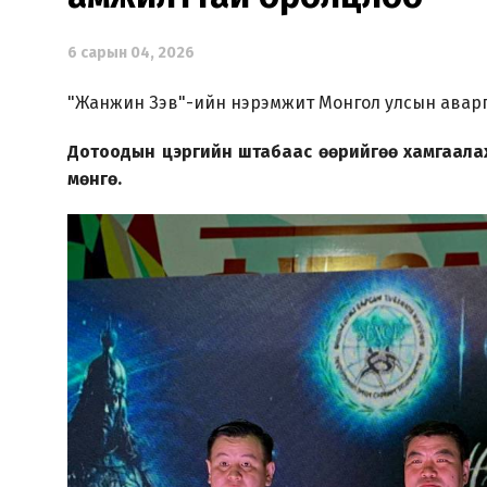
6 сарын 04, 2026
"Жанжин Зэв"-ийн нэрэмжит Монгол улсын аварг
Дотоодын цэргийн штабаас өөрийгөө хамгаалах
мөнгө.