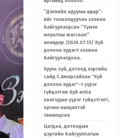
өргөөнд боллоо.
“Дэлхийн адууны өдөр”-
ийг тохиолдуулан зохион
байгуулагдсан “Түмэн
морьтны жагсаал”
өнөөдөр /2026.07.13/ Хүй
долоон худагт зохион
байгуулагдлаа.
Хууль зүй, дотоод хэргийн
сайд С.Амарсайхан "Хүй
долоон худаг"-т үүрэг
гүйцэтгэж буй алба
хаагчдын үүрэг гүйцэтгэлт,
орчин нөхцөлтэй
танилцлаа
Цагдаа, дотоодын
цэргийн байгууллагын