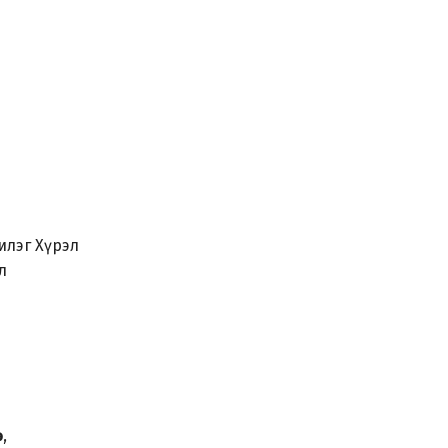
илэг Хүрэл
л
ө
,