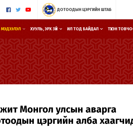
ДОТООДЫН ЦЭРГИЙН ШТАБ
 МЭДЭЭЛЭЛ
ХУУЛЬ, ЭРХ ЗҮЙ
ИЛ ТОД БАЙДАЛ
ТҮҮХЭН ТОВЧ
мжит Монгол улсын аварга
отоодын цэргийн алба хаагчи