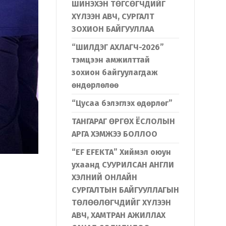
ШИНЭХЭН ТӨГСӨГЧДИЙГ
ХҮЛЭЭН АВЧ, СУРГАЛТ
ЗОХИОН БАЙГУУЛЛАА
“ШИЛДЭГ АХЛАГЧ-2026”
тэмцээн амжилттай
зохион байгуулагдаж
өндөрлөлөө
“Цусаа бэлэглэх өдөрлөг”
ТАНГАРАГ ӨРГӨХ ЁСЛОЛЫН
АРГА ХЭМЖЭЭ БОЛЛОО
“EF EFEKTA” Хиймэл оюун
ухаанд СУУРИЛСАН АНГЛИ
ХЭЛНИЙ ОНЛАЙН
СУРГАЛТЫН БАЙГУУЛЛАГЫН
ТӨЛӨӨЛӨГЧДИЙГ ХҮЛЭЭН
АВЧ, ХАМТРАН АЖИЛЛАХ