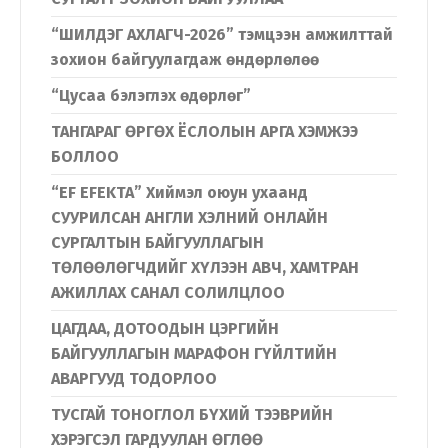
“ШИЛДЭГ АХЛАГЧ-2026” тэмцээн амжилттай
зохион байгуулагдаж өндөрлөлөө
“Цусаа бэлэглэх өдөрлөг”
ТАНГАРАГ ӨРГӨХ ЁСЛОЛЫН АРГА ХЭМЖЭЭ
БОЛЛОО
“EF EFEKTA” Хиймэл оюун ухаанд
СУУРИЛСАН АНГЛИ ХЭЛНИЙ ОНЛАЙН
СУРГАЛТЫН БАЙГУУЛЛАГЫН
ТӨЛӨӨЛӨГЧДИЙГ ХҮЛЭЭН АВЧ, ХАМТРАН
АЖИЛЛАХ САНАЛ СОЛИЛЦЛОО
ЦАГДАА, ДОТООДЫН ЦЭРГИЙН
БАЙГУУЛЛАГЫН МАРАФОН ГҮЙЛТИЙН
АВАРГУУД ТОДОРЛОО
ТУСГАЙ ТОНОГЛОЛ БҮХИЙ ТЭЭВРИЙН
ХЭРЭГСЭЛ ГАРДУУЛАН ӨГЛӨӨ