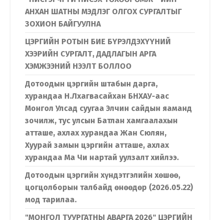
АНХАН ШАТНЫ МЭДЛЭГ ОЛГОХ СУРГАЛТЫГ
ЗОХИОН БАЙГУУЛНА
ЦЭРГИЙН РОТЫН БИЕ БҮРЭЛДЭХҮҮНИЙ
ХЭЭРИЙН СУРГАЛТ, ДАДЛАГЫН АРГА
ХЭМЖЭЭНИЙ НЭЭЛТ БОЛЛОО
Дотоодын цэргийн штабын дарга,
хурандаа Н.Лхагвасайхан БНХАУ-аас
Монгол Улсад суугаа Элчин сайдын яаманд
зочилж, тус улсын Батлан хамгаалахын
атташе, ахлах хурандаа Жан Сюлян,
Хуурай замын цэргийн атташе, ахлах
хурандаа Ма Чи нартай уулзалт хийлээ.
Дотоодын цэргийн хүндэтгэлийн хөшөө,
цогцолборын талбайд өнөөдөр (2026.05.22)
мод тарилаа.
"МОНГОЛ ТУУРГАТНЫ АВАРГА 2026" ЦЭРГИЙН