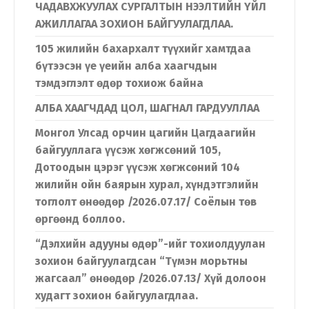
ЧАДАВХЖУУЛАХ СУРГАЛТЫН НЭЭЛТИЙН ҮЙЛ
АЖИЛЛАГАА ЗОХИОН БАЙГУУЛАГДЛАА.
105 жилийн бахархалт түүхийг хамтдаа
бүтээсэн үе үеийн алба хаагчдын
тэмдэглэлт өдөр тохиож байна
АЛБА ХААГЧДАД ЦОЛ, ШАГНАЛ ГАРДУУЛЛАА
Монгол Улсад орчин цагийн Цагдаагийн
байгууллага үүсэж хөгжсөний 105,
Дотоодын цэрэг үүсэж хөгжсөний 104
жилийн ойн баярын хурал, хүндэтгэлийн
тоглолт өнөөдөр /2026.07.17/ Соёлын төв
өргөөнд боллоо.
“Дэлхийн адууны өдөр”-ийг тохиолдуулан
зохион байгуулагдсан “Түмэн морьтны
жагсаал” өнөөдөр /2026.07.13/ Хүй долоон
худагт зохион байгуулагдлаа.