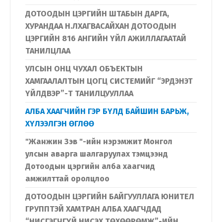
ДОТООДЫН ЦЭРГИЙН ШТАБЫН ДАРГА,
ХУРАНДАА Н.ЛХАГВАСАЙХАН ДОТООДЫН
ЦЭРГИЙН 816 АНГИЙН ҮЙЛ АЖИЛЛАГААТАЙ
ТАНИЛЦЛАА
УЛСЫН ОНЦ ЧУХАЛ ОБЪЕКТЫН
ХАМГААЛАЛТЫН ЦОГЦ СИСТЕМИЙГ “ЭРДЭНЭТ
ҮЙЛДВЭР”-Т ТАНИЛЦУУЛЛАА
АЛБА ХААГЧИЙН ГЭР БҮЛД БАЙШИН БАРЬЖ,
ХҮЛЭЭЛГЭН ӨГЛӨӨ
"Жанжин Зэв "-ийн нэрэмжит Монгол
улсын аварга шалгаруулах тэмцээнд
Дотоодын цэргийн алба хаагчид
амжилттай оролцлоо
ДОТООДЫН ЦЭРГИЙН БАЙГУУЛЛАГА ЮНИТЕЛ
ГРУППТЭЙ ХАМТРАН АЛБА ХААГЧДАД
“НИСГЭГЧГҮЙ НИСЭХ ТӨХӨӨРӨМЖ”-ИЙН