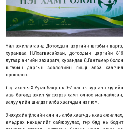
Үйл ажиллагаанд Дотоодын цэргийн штабын дарга,
хурандаа Н.Лхагвасайхан, дотоодын цэргийн 816
дугаар ангийн захирагч, хурандаа Д.Гантөмөр болон
штабын даргын зөвлөлийн гишүүд алба хаагчид
оролцлоо.
Дэд ахлагч Х.Ууганбаяр нь 0-7 насны зургаан хүүхдийн
аав бөгөөд ажил үйлсээрээ хамт олноо манлайлсан,
залуу үеийн шилдэг алба хаагчдын нэг юм.
Энэхүү сайн үйлсийн аян нь алба хаагчдынхаа ажиллах,
амьдрах нөхцөлийг сайжруулах, гэр бүлд нь бодит