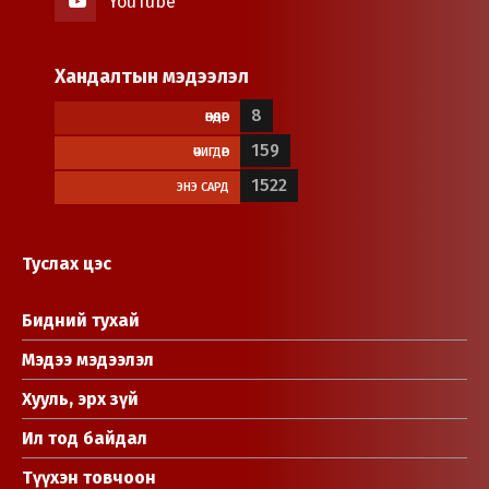
YouTube
Хандалтын мэдээлэл
8
ӨНӨӨДӨР
159
ӨЧИГДӨР
1522
ЭНЭ САРД
Туслах цэс
Бидний тухай
Мэдээ мэдээлэл
Хууль, эрх зүй
Ил тод байдал
Түүхэн товчоон