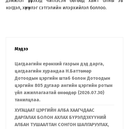
дэмжлэг үзүүлэхэд чиглэсэн бөгөөд хамт олны эв
нэгдэл, хүмүүнлэг сэтгэлийн илэрхийлэл боллоо.
Мэдээ
Цагдаагийн ерөнхий газрын дэд дарга,
цагдаагийн хурандаа Н.Баттөмөр
Дотоодын цэргийн штаб болон Дотоодын
цэргийн 805 дугаар ангийн цэргийн ротын
үйл ажиллагаатай өнөөдөр (2026.07.30)
танилцлаа.
ХУГАЦААТ ЦЭРГИЙН АЛБА ХААГЧДААС
ДАРГАЛАХ БОЛОН АХЛАХ БҮРЭЛДЭХҮҮНИЙ
АЛБАН ТУШААЛТАН СОНГОН ШАЛГАРУУЛАХ,