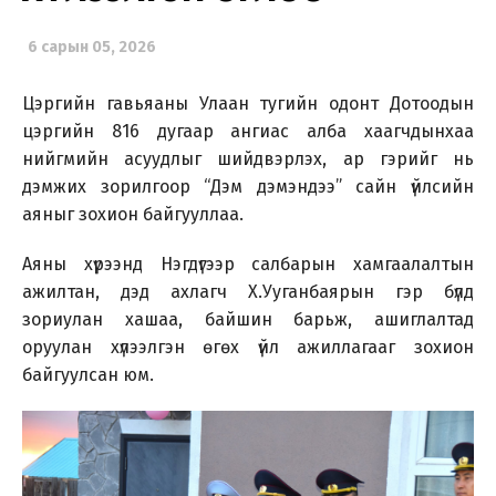
6 сарын 05, 2026
Цэргийн гавьяаны Улаан тугийн одонт Дотоодын
цэргийн 816 дугаар ангиас алба хаагчдынхаа
нийгмийн асуудлыг шийдвэрлэх, ар гэрийг нь
дэмжих зорилгоор “Дэм дэмэндээ” сайн үйлсийн
аяныг зохион байгууллаа.
Аяны хүрээнд Нэгдүгээр салбарын хамгаалалтын
ажилтан, дэд ахлагч Х.Ууганбаярын гэр бүлд
зориулан хашаа, байшин барьж, ашиглалтад
оруулан хүлээлгэн өгөх үйл ажиллагааг зохион
байгуулсан юм.