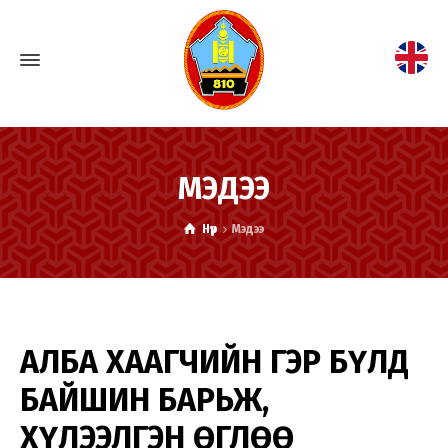
МЭДЭЭ
Нүүр
Мэдээ
АЛБА ХААГЧИЙН ГЭР БҮЛД
БАЙШИН БАРЬЖ,
ХҮЛЭЭЛГЭН ӨГЛӨӨ