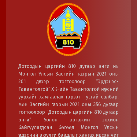
Дотоодын цэргийн 810 дугаар анги нь
Монгол Улсын Засгийн газрын 2021 оны
201 дүгээр тогтоолоор “Эрдэнэс-
Тавантолгой” ХК-ийн Тавантолгой нүүрсний
уурхайг хамгаалах гэрээт тусгай салбар,
мөн Засгийн газрын 2021 оны 356 дугаар
тогтоолоор “Дотоодын цэргийн 810 дугаар
анги” болон өргөжин зохион
байгуулагдсан бөгөөд Монгол Улсын
үндэсний аюулгүй байдлыг хангах үндсэн чиг