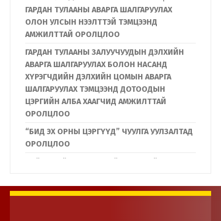
ГАРДАН ТУЛААНЫ АВАРГА ШАЛГАРУУЛАХ
ОЛОН УЛСЫН НЭЭЛТТЭЙ ТЭМЦЭЭНД
АМЖИЛТТАЙ ОРОЛЦЛОО
ГАРДАН ТУЛААНЫ ЗАЛУУЧУУДЫН ДЭЛХИЙН
АВАРГА ШАЛГАРУУЛАХ БОЛОН НАСАНД
ХҮРЭГЧДИЙН ДЭЛХИЙН ЦОМЫН АВАРГА
ШАЛГАРУУЛАХ ТЭМЦЭЭНД ДОТООДЫН
ЦЭРГИЙН АЛБА ХААГЧИД АМЖИЛТТАЙ
ОРОЛЦЛОО
“БИД ЭХ ОРНЫ ЦЭРГҮҮД” ЧУУЛГА УУЛЗАЛТАД
ОРОЛЦЛОО
Нийслэлийн Дүүргүүдийн Иргэдийн
төлөөлөгчдийн хурлын дарга нар
Дотоодын цэргийн байгууллагын үйл
ажиллагаатай танилцлаа.