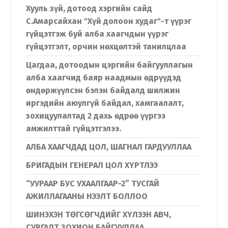
Хууль зүй, дотоод хэргийн сайд
С.Амарсайхан "Хүй долоон худаг"-т үүрэг
гүйцэтгэж буй алба хаагчдын үүрэг
гүйцэтгэлт, орчин нөхцөлтэй танилцлаа
Цагдаа, дотоодын цэргийн байгууллагын
алба хаагчид баяр наадмын өдрүүдэд
өндөржүүлсэн бэлэн байдалд шилжин
иргэдийн аюулгүй байдал, хамгаалалт,
зохицуулалтад 2 дахь өдрөө үүргээ
амжилттай гүйцэтгэлээ.
АЛБА ХААГЧДАД ЦОЛ, ШАГНАЛ ГАРДУУЛЛАА
Хэл солих
БРИГАДЫН ГЕНЕРАЛ ЦОЛ ХҮРТЛЭЭ
“УУРААР БУС УХААЛГААР-2” ТУСГАЙ
АЖИЛЛАГААНЫ НЭЭЛТ БОЛЛОО
Монгол
English
ШИНЭХЭН ТӨГСӨГЧДИЙГ ХҮЛЭЭН АВЧ,
СУРГАЛТ ЗОХИОН БАЙГУУЛЛАА