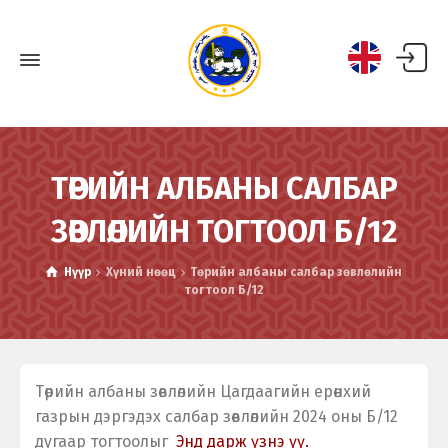
ТӨРИЙН АЛБАНЫ САЛБАР
ЗӨВЛӨЛИЙН ТОГТООЛ Б/12
Нүүр
Хүний нөөц
Төрийн албаны салбар зөвлөлийн
тогтоол Б/12
Төрийн албаны зөвлөлийн Цагдаагийн ерөнхий
газрын дэргэдэх салбар зөвлөлийн 2024 оны Б/12
дугаар тогтоолыг
Энд дарж үзнэ үү.