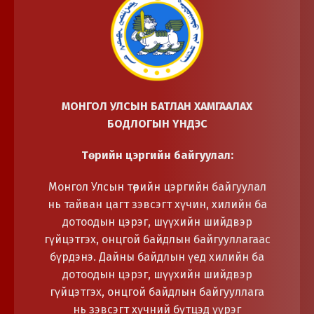
МОНГОЛ УЛСЫН БАТЛАН ХАМГААЛАХ
БОДЛОГЫН ҮНДЭС
Төрийн цэргийн байгуулал:
Монгол Улсын төрийн цэргийн байгуулал
нь тайван цагт зэвсэгт хүчин, хилийн ба
дотоодын цэрэг, шүүхийн шийдвэр
гүйцэтгэх, онцгой байдлын байгууллагаас
бүрдэнэ. Дайны байдлын үед хилийн ба
дотоодын цэрэг, шүүхийн шийдвэр
гүйцэтгэх, онцгой байдлын байгууллага
нь зэвсэгт хүчний бүтцэд үүрэг