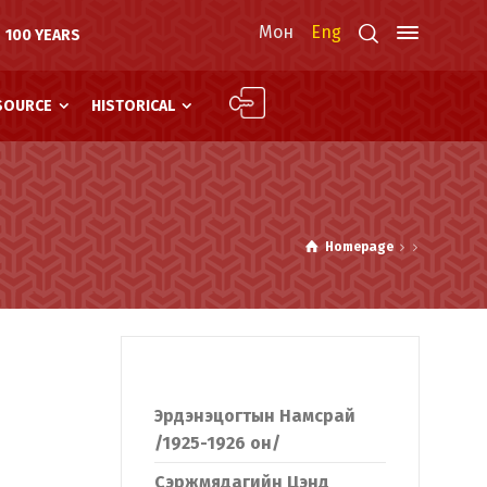
Мон
Eng
100 YEARS
SOURCE
HISTORICAL
Homepage
Эрдэнэцогтын Намсрай
/1925-1926 он/
Сэржмядагийн Цэнд