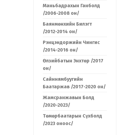
Маньбадрахын Ганболд
/2006-2008 он/
Баянмөнхийн Билэгт
/2012-2014 он/
Рэнцэндоржийн Чингис
/2014-2016 он/
Өлзийбатын Энхтөр /2017
он/
Сайннямбуугийн
Баатаржав /2017-2020 он/
Жамсранжавын Болд
/2020-2023/
Төмөрбаатарын Сүхболд
/2023 оноос/