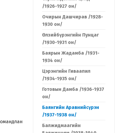
/1926-1927 он/
Очирын Дашчирав /1928-
1930 он/
Өлзийбүрэнгийн Пунцаг
/1930-1931 он/
Баярын Жадамба /1931-
1934 он/
Цэрэнгийн Гиваапил
/1934-1935 он/
Готовын Дамба /1936-1937
он/
Баянгийн Аравнийсүрэн
/1937-1938 он/
командлан
Балжидмаагийн
Балжинням /1938-1940