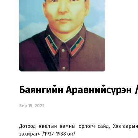
Баянгийн Аравнийсүрэн /
Sep 15, 2022
Дотоод явдлын яамны орлогч сайд, Хязгаарын
захирагч /1937-1938 он/