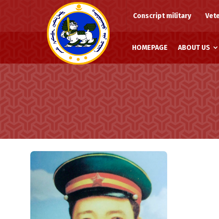
Conscript military
Vet
HOMEPAGE
ABOUT US