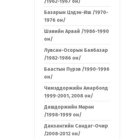
/1962-1967 он/
Базарын Цэдэн-Иш /1970-
1976 он/
Шавийн Арвай /1986-1990
он/
Лувсан-Осорын Баябазар
/1982-1986 он/
Баастын Пүрэв /1990-1996
он/
Чимэддоржийн Амарболд
1999-2001, 2008 он/
Дашдоржийн Мөрөн
/1998-1999 он/
Данзангийн Сандаг-Очир
/2008-2012 он/