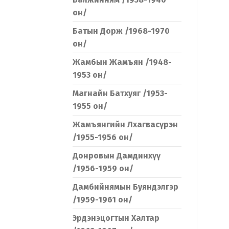
он/
Батын Дорж /1968-1970
он/
Жамбын Жамъян /1948-
1953 он/
Магнайн Батхуяг /1953-
1955 он/
Жамъянгийн Лхагвасүрэн
/1955-1956 он/
Донровын Дамдинхүү
/1956-1959 он/
Дамбийнямын Буяндэлгэр
/1959-1961 он/
Эрдэнэцогтын Халтар