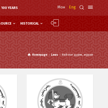
Мон
Eng
100 YEARS
SOURCE
HISTORICAL
Homepage
Laws
Нийтлэг дүрэм, журам