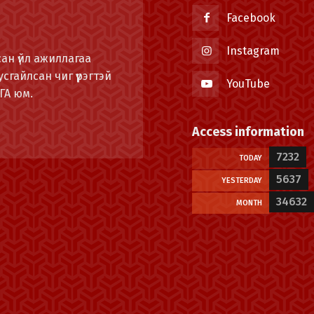
Facebook
Instagram
ан үйл ажиллагаа
сгайлсан чиг үүрэгтэй
YouTube
ГА юм.
Access information
7232
TODAY
5637
YESTERDAY
34632
MONTH