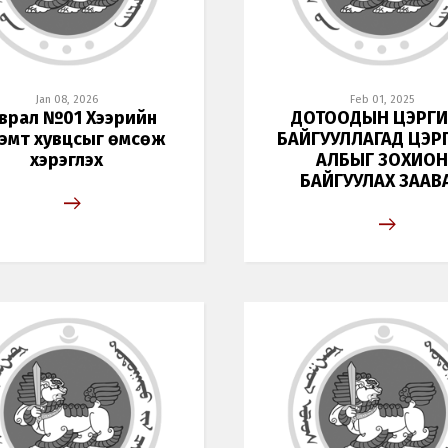
Jan 08, 2026
Feb 01, 2025
врал №01 Хээрийн
ДОТООДЫН ЦЭРГ
эмт хувцсыг өмсөж
БАЙГУУЛЛАГАД ЦЭР
хэрэглэх
АЛБЫГ ЗОХИОН
БАЙГУУЛАХ ЗААВ