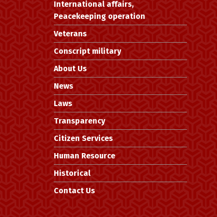
International affairs,
Peacekeeping operation
Veterans
Conscript military
About Us
News
Laws
Transparency
Citizen Services
Human Resource
Historical
Contact Us