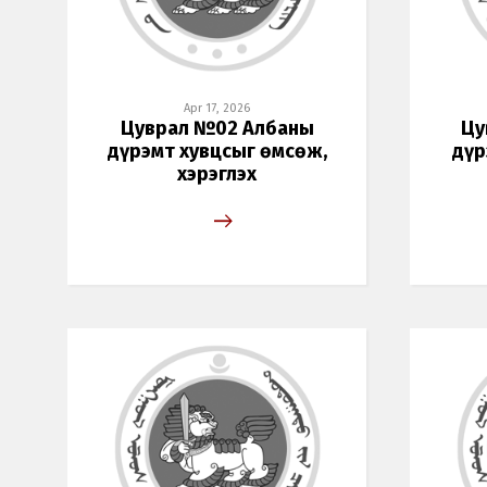
Apr 17, 2026
Цуврал №02 Албаны
Цу
дүрэмт хувцсыг өмсөж,
дүр
хэрэглэх