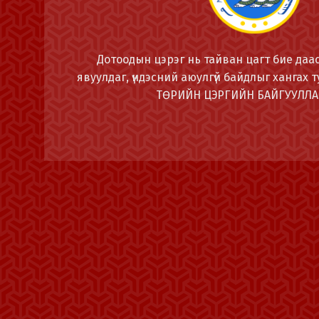
Дотоодын цэрэг нь тайван цагт бие даас
явуулдаг, үндэсний аюулгүй байдлыг хангах ту
ТӨРИЙН ЦЭРГИЙН БАЙГУУЛЛА