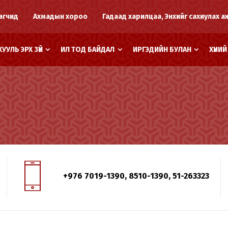
агчид
Ахмадын хороо
Гадаад харилцаа, Энхийг сахиулах а
ХУУЛЬ ЭРХ ЗҮЙ
ИЛ ТОД БАЙДАЛ
ИРГЭДИЙН БУЛАН
ХҮНИ
+976 7019-1390, 8510-1390, 51-263323