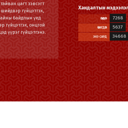
тайван цагт зэвсэгт
Хандалтын мэдээлэ
 шийдвэр гүйцэтгэх,
Дайны байдлын үед
7268
ӨНӨӨДӨР
р гүйцэтгэх, онцгой
5637
ӨЧИГДӨР
эд үүрэг гүйцэтгэнэ.
34668
ЭНЭ САРД