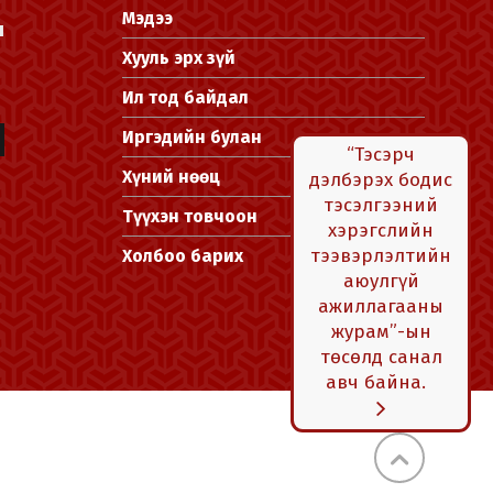
Мэдээ
л
Хууль эрх зүй
Ил тод байдал
Иргэдийн булан
“Тэсэрч
Хүний нөөц
дэлбэрэх бодис
тэсэлгээний
Түүхэн товчоон
хэрэгслийн
тээвэрлэлтийн
Холбоо барих
аюулгүй
ажиллагааны
журам”-ын
төсөлд санал
авч байна.