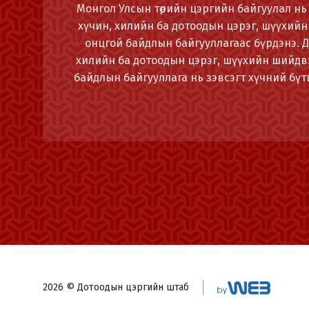
Монгол Улсын төрийн цэргийн байгуулал нь 
хүчин, хилийн ба дотоодын цэрэг, шүүхийн
онцгой байдлын байгууллагаас бүрдэнэ. 
хилийн ба дотоодын цэрэг, шүүхийн шийдвэ
байдлын байгууллага нь зэвсэгт хүчний бүтц
2026 © Дотоодын цэргийн штаб