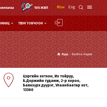
Мон
Eng
жиллагаа
100 ЖИЛ
Й НӨӨЦ
ТҮҮХЭН ТОВЧООН
Нүүр
Холбоо барих
Цэргийн хотхон, Их тойруу,
Б.Доржийн гудамж, 2-р хороо,
Баянзүрх дүүрэг, Улаанбаатар хот,
13360