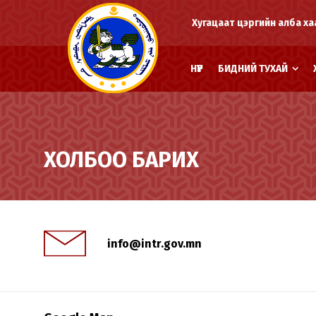
Хугацаат цэргийн алба ха
НҮҮР
БИДНИЙ ТУХАЙ
ХОЛБОО БАРИХ
info@intr.gov.mn